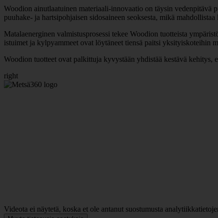
Woodion ainutlaatuinen materiaali-innovaatio on täysin vedenpitävä pu
puuhake- ja hartsipohjaisen sidosaineen seoksesta, mikä mahdollistaa
Matalaenerginen valmistusprosessi tekee Woodion tuotteista ympäristöy
istuimet ja kylpyammeet ovat löytäneet tiensä paitsi yksityiskoteihin m
Woodion tuotteet ovat palkittuja kyvystään yhdistää kestävä kehitys, 
right
Videota ei näytetä, koska et ole antanut suostumusta analytiikkatietoje