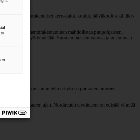
aigns
un muassa puurakenteiset kerrostalot, koulut, päiväkodit sekä liike-
ial
 tarpeisiin. Elementtirakentaminen mahdollistaa puupohjaisten,
 to
suuntaa. Samalla hyödynnetään Suomen metsien vahvaa ja uusiutuvaa
s to
-aineita, jotka on suunniteltu erityisesti puurakentamiseen.
uskohteissa.
kennuksen elinkaaren ajan. Nordtreatin tavoitteena on edistää vihreää