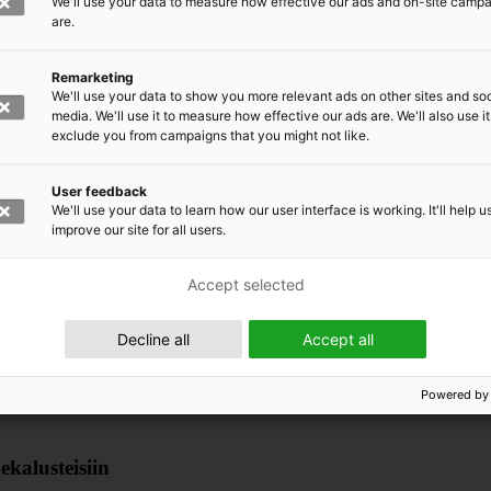
We'll use your data to measure how effective our ads and on-site camp
amisessa
are.
yisesti suuren mittaluokan kohteisiin. Yrityksen ydinosaamista ovat mu
Remarketing
We'll use your data to show you more relevant ads on other sites and soc
ka tavoitteena on tuottaa ekologisesti kestäviä rakennuksia käyttäjien
media. We'll use it to measure how effective our ads are. We'll also use it
en osaamista kohti entistä tehokkaampaa ja ympäristöystävällisempää 
exclude you from campaigns that you might not like.
moi tuottavuuden ja minimoi ympäristökuormituksen.
User feedback
We'll use your data to learn how our user interface is working. It'll help u
improve our site for all users.
Accept selected
hittää ja valmistaa biopohjaisia, myrkyttömiä ja läpikuultavia palosuoja
uksissa ja mahdollistavat puun turvallisen käytön myös vaativissa rakenn
Decline all
Accept all
innat säilyttävät luonnollisen kauneutensa ilman kompromisseja koko ra
ristön rakentamisessa.
Powered by
kalusteisiin