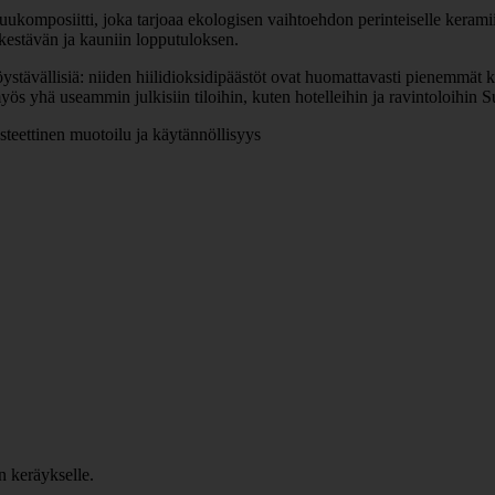
ukomposiitti, joka tarjoaa ekologisen vaihtoehdon perinteiselle keramii
 kestävän ja kauniin lopputuloksen.
stävällisiä: niiden hiilidioksidipäästöt ovat huomattavasti pienemmät k
yös yhä useammin julkisiin tiloihin, kuten hotelleihin ja ravintoloihin 
esteettinen muotoilu ja käytännöllisyys
n keräykselle.