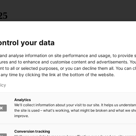
25
ntrol your data
 and analyse information on site performance and usage, to provide s
a kylpyhuonekalusteista tunnettu Woodio.
ures and to enhance and customise content and advertisements. Yo
nt to all or selected purposes, or you can decline them all. You can 
otoilu ja kestävä kehitys. Raadin mielestä tuotteet muuttavat ihmisten 
any time by clicking the link at the bottom of the website.
onemarkkinan ulkopuolella.
licy
Analytics
We'll collect information about your visit to our site. It helps us underst
the site is used – what's working, what might be broken and what we sh
improve.
.
Conversion tracking