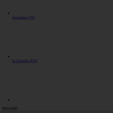
Suomeksi (FI)
In English (EN)
Metsä360