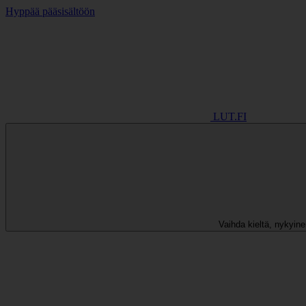
Hyppää pääsisältöön
LUT.FI
Vaihda kieltä, nykyinen