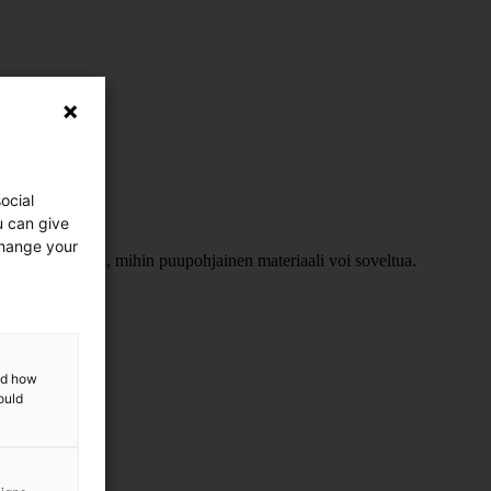
ocial
u can give
change your
mielikuvia siitä, mihin puupohjainen materiaali voi soveltua.
and how
ould