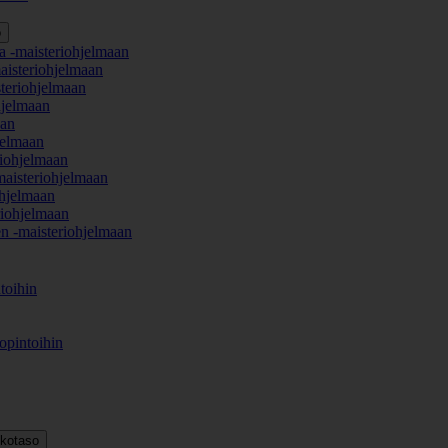
o
a -maisteriohjelmaan
aisteriohjelmaan
teriohjelmaan
hjelmaan
aan
jelmaan
iohjelmaan
maisteriohjelmaan
hjelmaan
iohjelmaan
en -maisteriohjelmaan
toihin
opintoihin
kkotaso