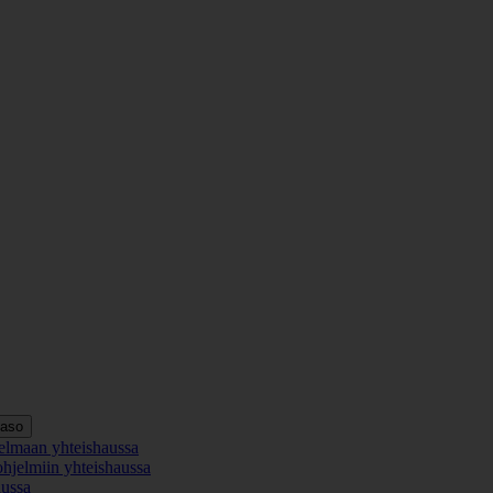
taso
elmaan yhteishaussa
ohjelmiin yhteishaussa
aussa