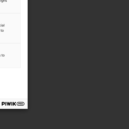
aigns
ial
 to
s to