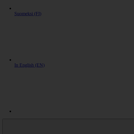
Suomeksi (FI)
In English (EN)