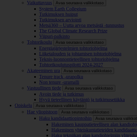
Vaikuttavuus
Avaa seuraava valikkotaso
System Earth Collegium
Tutkimuksen huiput
Tutkimuksen arviointi
Metsä360 – Uutta arvoa metsästä -tunnustus
The Global Climate Research Prize
Viipuri-palkinto
Tohtorikoulu
Avaa seuraava valikkotaso
Energiajärjestelmien tohtoriohjelma
Liiketalouden ja johtamisen tohtoriohjelma
Teknis-luonnontieteellinen tohtoriohjelma
Tohtorikoulutuspilotti 2024-2027
Akateeminen ura
Avaa seuraava valikkotaso
Tenure track -urapolku
Non tenure -uramalli
Vastuullinen tiede
Avaa seuraava valikkotaso
Avoin tiede ja tutkimus
Hyvä tieteellinen käytäntö ja tutkimusetiikka
Opiskelu
Avaa seuraava valikkotaso
Hae yliopistoon
Avaa seuraava valikkotaso
Haku kandidaattiopintoihin
Avaa seuraava valikko
Hakeminen kauppatieteellisen alan kandiohj
Hakeminen yhteiskuntatieteiden kandidaatti
Haku tekniikan alan kandiohjelmiin yhteish