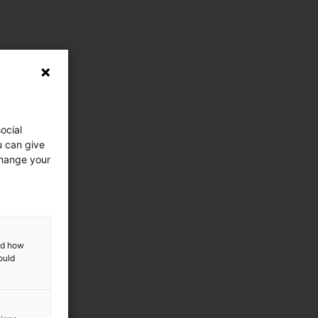
ocial
u can give
change your
and how
ould