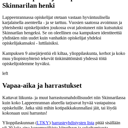
Skinnarilan henki
Lappeenrannassa opiskelijat otetaan vastaan hyväntuulisella
karjalaisella asenteella - ja se tarttuu. Vuosien saatossa avoimuus ja
yhteishenki opiskelijoiden joukossa ovat jalostuneet niin kutsutuksi
Skinnarilan hengeksi. Se on oleellinen osa kampuksen identiteettiä
yhdistäen niin uudet kuin vanhatkin opiskelijat yhdeksi
opiskelijakansaksi - luttilaisiksi.
Kampuksen 9 ainejärjestöä eli kiltaa, ylioppilaskunta, kerhot ja koko
muu yliopistoyhteisö tekevät tinkimättömästi yhdessä töitä
opiskelijoidemme hyväksi.
left
Vapaa-aika ja harrastukset
Kattavat liikunta- ja muut harrastusmahdollisuudet niin Skinnarilassa
kuin koko Lappeenrannan alueella tarjoavat hyvää vastapainoa
opiskeluille. Jatka siitä mihin kotipaikkakunnallasi jäit, tai löydä
kokonaan uusi harrastus!
Ylioppilaskunnan (
LTKY
)
harrasteyhdistysten lista
pitää sisällään
yli 20 lajia aina konemusiikista kiipeilyyn ja sukeltamisesta