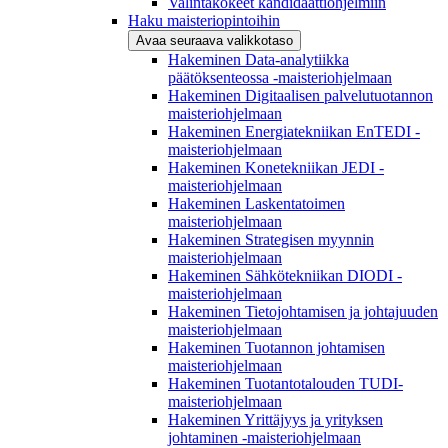
Valintakokeet kandidaattiohjelmiin
Haku maisteriopintoihin
Avaa seuraava valikkotaso
Hakeminen Data-analytiikka
päätöksenteossa -maisteriohjelmaan
Hakeminen Digitaalisen palvelutuotannon
maisteriohjelmaan
Hakeminen Energiatekniikan EnTEDI -
maisteriohjelmaan
Hakeminen Konetekniikan JEDI -
maisteriohjelmaan
Hakeminen Laskentatoimen
maisteriohjelmaan
Hakeminen Strategisen myynnin
maisteriohjelmaan
Hakeminen Sähkötekniikan DIODI -
maisteriohjelmaan
Hakeminen Tietojohtamisen ja johtajuuden
maisteriohjelmaan
Hakeminen Tuotannon johtamisen
maisteriohjelmaan
Hakeminen Tuotantotalouden TUDI-
maisteriohjelmaan
Hakeminen Yrittäjyys ja yrityksen
johtaminen -maisteriohjelmaan