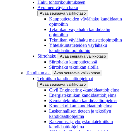
Haku tohtorikoulutukseen
Avoimen väylän haku
Avaa seuraava valikkotaso
Kauppatieteiden väylähaku kandidaatin
opintoihin
Tekniikan väylähaku kandidaatin
opintoihin
Tekniikan väylähaku maisteriopintoihin
Yhteiskuntatieteiden väylähaku
kandidaatin opintoihin
Siirtohaku
Avaa seuraava valikkotaso
Siirtohaku kauppatieteissä
Siirtohaku tekniikan aloilla
Tekniikan ala
Avaa seuraava valikkotaso
Tekniikan kandidaattiohjelmat
Avaa seuraava valikkotaso
Civil Engineering -kandidaattiohjelma
Energiatekniikan kandidaattiohjelma
Kemiantekniikan kandidaattiohjelma
Konetekniikan kandidaattiohjelma
Laskennallisen tieteen ja tekoälyn
kandidaattiohjelma
Rakennus- ja yhdyskuntatekniikan
kandidaattiohjelma