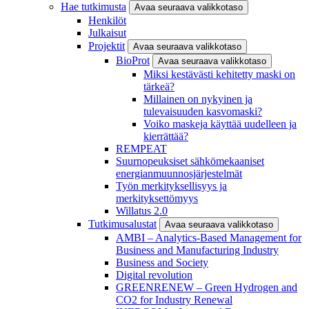
Hae tutkimusta
Avaa seuraava valikkotaso
Henkilöt
Julkaisut
Projektit
Avaa seuraava valikkotaso
BioProt
Avaa seuraava valikkotaso
Miksi kestävästi kehitetty maski on
tärkeä?
Millainen on nykyinen ja
tulevaisuuden kasvomaski?
Voiko maskeja käyttää uudelleen ja
kierrättää?
REMPEAT
Suurnopeuksiset sähkömekaaniset
energianmuunnosjärjestelmät
Työn merkityksellisyys ja
merkityksettömyys
Willatus 2.0
Tutkimusalustat
Avaa seuraava valikkotaso
AMBI – Analytics-Based Management for
Business and Manufacturing Industry
Business and Society
Digital revolution
GREENRENEW – Green Hydrogen and
CO2 for Industry Renewal