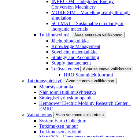
INERCOM – Integrated Energy
Conversion Machinery
MORE SIM – Modelling reality through
simulation
SCI-MAT – Sustainable circularity of
inorganic materials
Tutkimusryhmät
Avaa seuraava valikkotaso
Jätehuoltotekniikka
Knowledge Management
Sovellettu matematiikka
Strategy and Accounting
Supply management
Teräsrakenteet
Avaa seuraava valikkotaso
HRO Suunnittelufoorumi
Tutkimusyhteistyö
Avaa seuraava valikkotaso
Menestystarinoita
Näin toimii tutkimusyhteistyö
Strategiset yrityskumppanit
Kempower Electric Mobility Research Center –
EMRC
Vaikuttavuus
Avaa seuraava valikkotaso
System Earth Collegium
Tutkimuksen huiput
Tutkimuksen arviointi