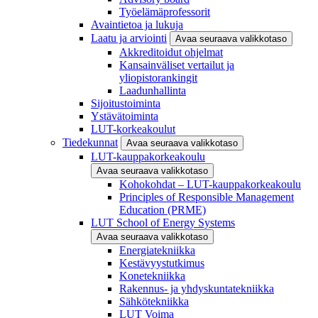
Työelämäprofessorit
Avaintietoa ja lukuja
Laatu ja arviointi
Avaa seuraava valikkotaso
Akkreditoidut ohjelmat
Kansainväliset vertailut ja
yliopistorankingit
Laadunhallinta
Sijoitustoiminta
Ystävätoiminta
LUT-korkeakoulut
Tiedekunnat
Avaa seuraava valikkotaso
LUT-kauppakorkeakoulu
Avaa seuraava valikkotaso
Kohokohdat – LUT-kauppakorkeakoulu
Principles of Responsible Management
Education (PRME)
LUT School of Energy Systems
Avaa seuraava valikkotaso
Energiatekniikka
Kestävyystutkimus
Konetekniikka
Rakennus- ja yhdyskuntatekniikka
Sähkötekniikka
LUT Voima