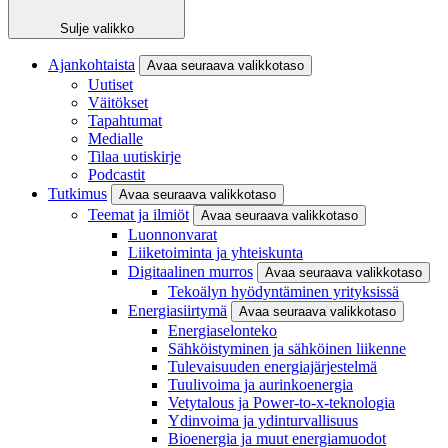
Sulje valikko
Ajankohtaista
Avaa seuraava valikkotaso
Uutiset
Väitökset
Tapahtumat
Medialle
Tilaa uutiskirje
Podcastit
Tutkimus
Avaa seuraava valikkotaso
Teemat ja ilmiöt
Avaa seuraava valikkotaso
Luonnonvarat
Liiketoiminta ja yhteiskunta
Digitaalinen murros
Avaa seuraava valikkotaso
Tekoälyn hyödyntäminen yrityksissä
Energiasiirtymä
Avaa seuraava valikkotaso
Energiaselonteko
Sähköistyminen ja sähköinen liikenne
Tulevaisuuden energiajärjestelmä
Tuulivoima ja aurinkoenergia
Vetytalous ja Power-to-x-teknologia
Ydinvoima ja ydinturvallisuus
Bioenergia ja muut energiamuodot