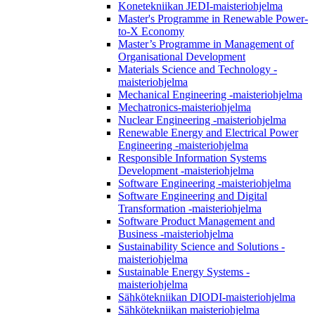
Konetekniikan JEDI-maisteriohjelma
Master's Programme in Renewable Power-
to-X Economy
Master’s Programme in Management of
Organisational Development
Materials Science and Technology -
maisteriohjelma
Mechanical Engineering -maisteriohjelma
Mechatronics-maisteriohjelma
Nuclear Engineering -maisteriohjelma
Renewable Energy and Electrical Power
Engineering -maisteriohjelma
Responsible Information Systems
Development -maisteriohjelma
Software Engineering -maisteriohjelma
Software Engineering and Digital
Transformation -maisteriohjelma
Software Product Management and
Business -maisteriohjelma
Sustainability Science and Solutions -
maisteriohjelma
Sustainable Energy Systems -
maisteriohjelma
Sähkötekniikan DIODI-maisteriohjelma
Sähkötekniikan maisteriohjelma