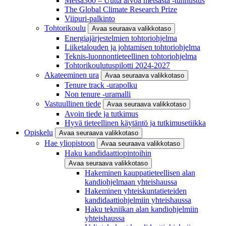
Metsä360 – Uutta arvoa metsästä -tunnustus
The Global Climate Research Prize
Viipuri-palkinto
Tohtorikoulu
Avaa seuraava valikkotaso
Energiajärjestelmien tohtoriohjelma
Liiketalouden ja johtamisen tohtoriohjelma
Teknis-luonnontieteellinen tohtoriohjelma
Tohtorikoulutuspilotti 2024-2027
Akateeminen ura
Avaa seuraava valikkotaso
Tenure track -urapolku
Non tenure -uramalli
Vastuullinen tiede
Avaa seuraava valikkotaso
Avoin tiede ja tutkimus
Hyvä tieteellinen käytäntö ja tutkimusetiikka
Opiskelu
Avaa seuraava valikkotaso
Hae yliopistoon
Avaa seuraava valikkotaso
Haku kandidaattiopintoihin
Avaa seuraava valikkotaso
Hakeminen kauppatieteellisen alan
kandiohjelmaan yhteishaussa
Hakeminen yhteiskuntatieteiden
kandidaattiohjelmiin yhteishaussa
Haku tekniikan alan kandiohjelmiin
yhteishaussa