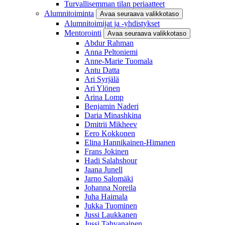
Turvallisemman tilan periaatteet
Alumnitoiminta
Avaa seuraava valikkotaso
Alumnitoimijat ja -yhdistykset
Mentorointi
Avaa seuraava valikkotaso
Abdur Rahman
Anna Peltoniemi
Anne-Marie Tuomala
Antu Datta
Ari Syrjälä
Ari Ylönen
Arina Lomp
Benjamin Naderi
Daria Minashkina
Dmitrii Mikheev
Eero Kokkonen
Elina Hannikainen-Himanen
Frans Jokinen
Hadi Salahshour
Jaana Junell
Jarno Salomäki
Johanna Noreila
Juha Haimala
Jukka Tuominen
Jussi Laukkanen
Jussi Tahvanainen