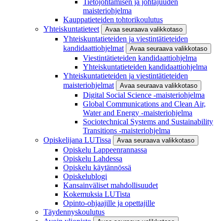
Tietojohtamisen ja johtajuuden
maisteriohjelma
Kauppatieteiden tohtorikoulutus
Yhteiskuntatieteet
Avaa seuraava valikkotaso
Yhteiskuntatieteiden ja viestintätieteiden
kandidaattiohjelmat
Avaa seuraava valikkotaso
Viestintätieteiden kandidaattiohjelma
Yhteiskuntatieteiden kandidaattiohjelma
Yhteiskuntatieteiden ja viestintätieteiden
maisteriohjelmat
Avaa seuraava valikkotaso
Digital Social Science -maisteriohjelma
Global Communications and Clean Air,
Water and Energy -maisteriohjelma
Sociotechnical Systems and Sustainability
Transitions -maisteriohjelma
Opiskelijana LUTissa
Avaa seuraava valikkotaso
Opiskelu Lappeenrannassa
Opiskelu Lahdessa
Opiskelu käytännössä
Opiskelublogi
Kansainväliset mahdollisuudet
Kokemuksia LUTista
Opinto-ohjaajille ja opettajille
Täydennyskoulutus