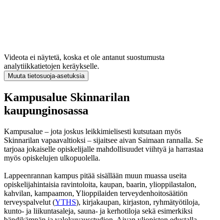
Videota ei näytetä, koska et ole antanut suostumusta
analytiikkatietojen keräykselle.
Muuta tietosuoja-asetuksia
Kampusalue Skinnarilan
kaupunginosassa
Kampusalue – jota joskus leikkimielisesti kutsutaan myös
Skinnarilan vapaavaltioksi – sijaitsee aivan Saimaan rannalla. Se
tarjoaa jokaiselle opiskelijalle mahdollisuudet viihtyä ja harrastaa
myös opiskelujen ulkopuolella.
Lappeenrannan kampus pitää sisällään muun muassa useita
opiskelijahintaisia ravintoloita, kaupan, baarin, ylioppilastalon,
kahvilan, kampaamon, Ylioppilaiden terveydenhoitosäätiön
terveyspalvelut (
YTHS
), kirjakaupan, kirjaston, ryhmätyötiloja,
kunto- ja liikuntasaleja, sauna- ja kerhotiloja sekä esimerkiksi
bändikämpän ja valokuvausstudion. Aivan yliopiston edustalla –