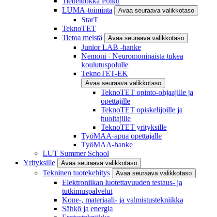
Tiedeluokka Polku
LUMA-toiminta
Avaa seuraava valikkotaso
StarT
TeknoTET
Tietoa meistä
Avaa seuraava valikkotaso
Junior LAB -hanke
Nemoni - Neuromoninaista tukea
koulutuspolulle
TeknoTET-EK
Avaa seuraava valikkotaso
TeknoTET opinto-ohjaajille ja
opettajille
TeknoTET opiskelijoille ja
huoltajille
TeknoTET yrityksille
TyöMAA-apua opettajalle
TyöMAA-hanke
LUT Summer School
Yrityksille
Avaa seuraava valikkotaso
Tekninen tuotekehitys
Avaa seuraava valikkotaso
Elektroniikan luotettavuuden testaus- ja
tutkimuspalvelut
Kone-, materiaali- ja valmistustekniikka
Sähkö ja energia