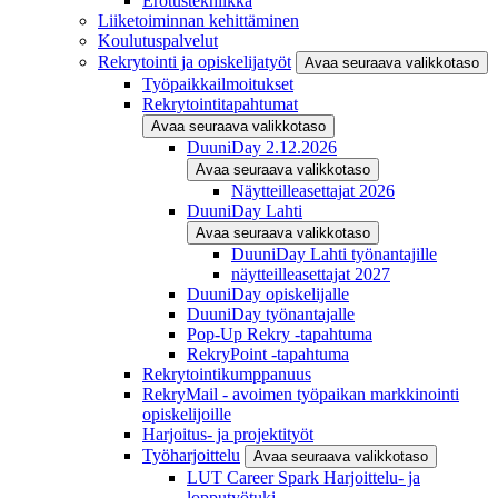
Erotustekniikka
Liiketoiminnan kehittäminen
Koulutuspalvelut
Rekrytointi ja opiskelijatyöt
Avaa seuraava valikkotaso
Työpaikkailmoitukset
Rekrytointitapahtumat
Avaa seuraava valikkotaso
DuuniDay 2.12.2026
Avaa seuraava valikkotaso
Näytteilleasettajat 2026
DuuniDay Lahti
Avaa seuraava valikkotaso
DuuniDay Lahti työnantajille
näytteilleasettajat 2027
DuuniDay opiskelijalle
DuuniDay työnantajalle
Pop-Up Rekry -tapahtuma
RekryPoint -tapahtuma
Rekrytointikumppanuus
RekryMail - avoimen työpaikan markkinointi
opiskelijoille
Harjoitus- ja projektityöt
Työharjoittelu
Avaa seuraava valikkotaso
LUT Career Spark Harjoittelu- ja
lopputyötuki