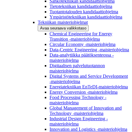
Sähkötekniikan kandidaattiohjelma
Tietotekniikan kandidaattiohjelma
Tuotantotalouden kandidaattiohjelma
Ympäristötekniikan kandidaattiohjelma
Tekniikan maisteriohjelmat
Avaa seuraava valikkotaso
Chemical Engineering for Energy
Transition -maisteriohjelma
Circular Economy -maisteriohjelma
Data-Centric Engineering -maisteriohjelma
Data-analytiikka päätöksenteossa -
maisteriohjelma
Digitaalisen palvelutuotannon
maisteriohjelma
Digital Systems and Service Development
-maisteriohjelma
Energiatekniikan EnTeDI-maisteriohjelma
Energy Conversion -maisteriohjelma
Food Processing Technology -
maisteriohjelma
Global Management of Innovation and
Technology -maisteriohjelma
Industrial Design Engineering -
maisteriohjelma
Innovation and Logistics -maisteriohjelma