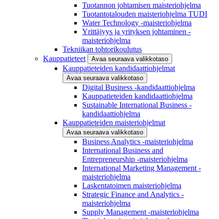
Tuotannon johtamisen maisteriohjelma
Tuotantotalouden maisteriohjelma TUDI
Water Technology -maisteriohjelma
Yrittäjyys ja yrityksen johtaminen -
maisteriohjelma
Tekniikan tohtorikoulutus
Kauppatieteet
Avaa seuraava valikkotaso
Kauppatieteiden kandidaattiohjelmat
Avaa seuraava valikkotaso
Digital Business -kandidaattiohjelma
Kauppatieteiden kandidaattiohjelma
Sustainable International Business -
kandidaattiohjelma
Kauppatieteiden maisteriohjelmat
Avaa seuraava valikkotaso
Business Analytics -maisteriohjelma
International Business and
Entrepreneurship -maisteriohjelma
International Marketing Management -
maisteriohjelma
Laskentatoimen maisteriohjelma
Strategic Finance and Analytics -
maisteriohjelma
Supply Management -maisteriohjelma