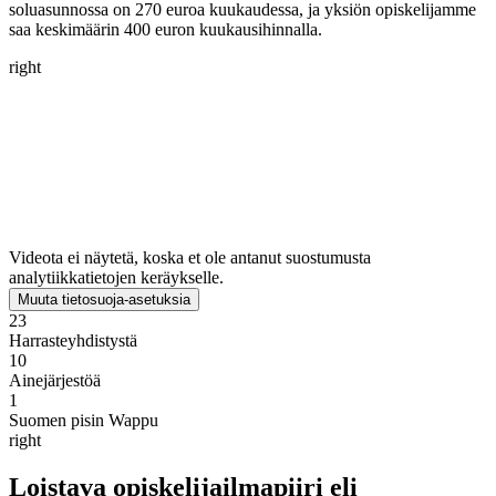
soluasunnossa on 270 euroa kuukaudessa, ja yksiön opiskelijamme
saa keskimäärin 400 euron kuukausihinnalla.
right
Videota ei näytetä, koska et ole antanut suostumusta
analytiikkatietojen keräykselle.
Muuta tietosuoja-asetuksia
23
Harrasteyhdistystä
10
Ainejärjestöä
1
Suomen pisin Wappu
right
Loistava opiskelijailmapiiri eli