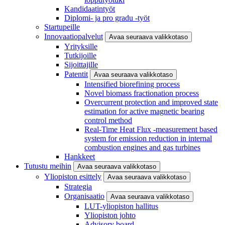
Kandidaatintyöt
Diplomi- ja pro gradu -työt
Startupeille
Innovaatiopalvelut
Avaa seuraava valikkotaso
Yrityksille
Tutkijoille
Sijoittajille
Patentit
Avaa seuraava valikkotaso
Intensified biorefining process
Novel biomass fractionation process
Overcurrent protection and improved state
estimation for active magnetic bearing
control method
Real-Time Heat Flux -measurement based
system for emission reduction in internal
combustion engines and gas turbines
Hankkeet
Tutustu meihin
Avaa seuraava valikkotaso
Yliopiston esittely
Avaa seuraava valikkotaso
Strategia
Organisaatio
Avaa seuraava valikkotaso
LUT-yliopiston hallitus
Yliopiston johto
Advisory board