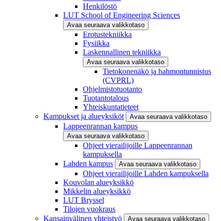
Henkilöstö
LUT School of Engineering Sciences
Avaa seuraava valikkotaso
Erotustekniikka
Fysiikka
Laskennallinen tekniikka
Avaa seuraava valikkotaso
Tietokonenäkö ja hahmontunnistus
(CVPRL)
Ohjelmistotuotanto
Tuotantotalous
Yhteiskuntatieteet
Kampukset ja alueyksiköt
Avaa seuraava valikkotaso
Lappeenrannan kampus
Avaa seuraava valikkotaso
Ohjeet vierailijoille Lappeenrannan
kampuksella
Lahden kampus
Avaa seuraava valikkotaso
Ohjeet vierailijoille Lahden kampuksella
Kouvolan alueyksikkö
Mikkelin alueyksikkö
LUT Bryssel
Tilojen vuokraus
Kansainvälinen yhteistyö
Avaa seuraava valikkotaso