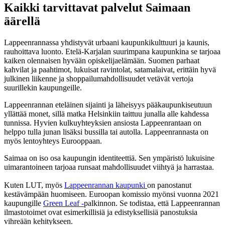
Kaikki tarvittavat palvelut Saimaan
äärellä
Lappeenrannassa yhdistyvät urbaani kaupunkikulttuuri ja kaunis,
rauhoittava luonto. Etelä-Karjalan suurimpana kaupunkina se tarjoaa
kaiken olennaisen hyvään opiskelijaelämään. Suomen parhaat
kahvilat ja paahtimot, lukuisat ravintolat, satamalaivat, erittäin hyvä
julkinen liikenne ja shoppailumahdollisuudet vetävät vertoja
suurillekin kaupungeille.
Lappeenrannan eteläinen sijainti ja läheisyys pääkaupunkiseutuun
yllättää monet, sillä matka Helsinkiin taittuu junalla alle kahdessa
tunnissa. Hyvien kulkuyhteyksien ansiosta Lappeenrantaan on
helppo tulla junan lisäksi bussilla tai autolla. Lappeenrannasta on
myös lentoyhteys Eurooppaan.
Saimaa on iso osa kaupungin identiteettiä. Sen ympäristö lukuisine
uimarantoineen tarjoaa runsaat mahdollisuudet viihtyä ja harrastaa.
Kuten LUT, myös
Lappeenrannan kaupunki
on panostanut
kestävämpään huomiseen. Euroopan komissio myönsi vuonna 2021
kaupungille
Green Leaf -
palkinnon. Se todistaa, että Lappeenrannan
ilmastotoimet ovat esimerkillisiä ja edistyksellisiä panostuksia
vihreään kehitykseen.