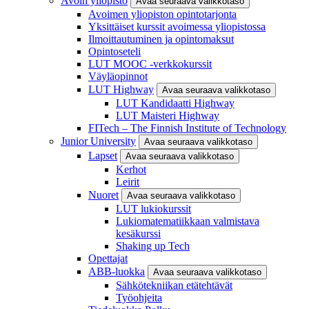
Avoin yliopisto
Avaa seuraava valikkotaso
Avoimen yliopiston opintotarjonta
Yksittäiset kurssit avoimessa yliopistossa
Ilmoittautuminen ja opintomaksut
Opintoseteli
LUT MOOC -verkkokurssit
Väyläopinnot
LUT Highway
Avaa seuraava valikkotaso
LUT Kandidaatti Highway
LUT Maisteri Highway
FITech – The Finnish Institute of Technology
Junior University
Avaa seuraava valikkotaso
Lapset
Avaa seuraava valikkotaso
Kerhot
Leirit
Nuoret
Avaa seuraava valikkotaso
LUT lukiokurssit
Lukiomatematiikkaan valmistava
kesäkurssi
Shaking up Tech
Opettajat
ABB-luokka
Avaa seuraava valikkotaso
Sähkötekniikan etätehtävät
Työohjeita