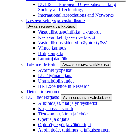
EULIST - European Universities Linking
Society and Technology
International Associations and Networks
Kestävä kehitys ja vastuullisuus
Avaa seuraava valikkotaso
Vastuullisuuspolitiikka ja -raportit
Kestävän kehityksen verkostot
Vastuullisuus sidosryhmäyhteistyössä
Vihreä kampus
Hiilijalanjälki
Luontojalanjälki
Tule meille töihin
Avaa seuraava valikkotaso
Avoimet työpaikat
LUT työnantajana
Uramahdollisuudet
HR Excellence in Research
Tieteen tukeminen
LUT-tiedekirjasto
Avaa seuraava valikkotaso
Aukioloajat, tilat ja yhteystiedot
Kirjastossa asiointi
Tietokannat, kirjat ja lehdet
Opetus ja ohjaus
Opinnäytetyöt ja väitöskirjat
Avoin tiede, tutkimus ja julkaiseminen