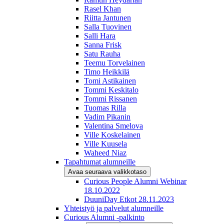
Rasel Khan
Riitta Jantunen
Salla Tuovinen
Salli Hara
Sanna Frisk
Satu Rauha
Teemu Torvelainen
Timo Heikkilä
Tomi Astikainen
Tommi Keskitalo
Tommi Rissanen
Tuomas Rilla
Vadim Pikanin
Valentina Smelova
Ville Koskelainen
Ville Kuusela
Waheed Niaz
Tapahtumat alumneille
Avaa seuraava valikkotaso
Curious People Alumni Webinar
18.10.2022
DuuniDay Etkot 28.11.2023
Yhteistyö ja palvelut alumneille
Curious Alumni -palkinto