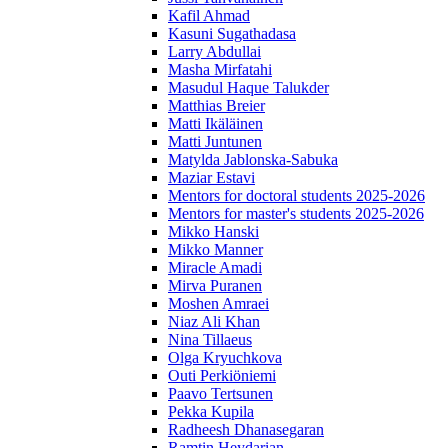
Kafil Ahmad
Kasuni Sugathadasa
Larry Abdullai
Masha Mirfatahi
Masudul Haque Talukder
Matthias Breier
Matti Ikäläinen
Matti Juntunen
Matylda Jablonska-Sabuka
Maziar Estavi
Mentors for doctoral students 2025-2026
Mentors for master's students 2025-2026
Mikko Hanski
Mikko Manner
Miracle Amadi
Mirva Puranen
Moshen Amraei
Niaz Ali Khan
Nina Tillaeus
Olga Kryuchkova
Outi Perkiöniemi
Paavo Tertsunen
Pekka Kupila
Radheesh Dhanasegaran
Ramtin Heydarian