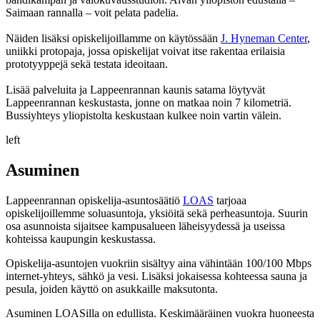
Saimaan rannalla – voit pelata padelia.
Näiden lisäksi opiskelijoillamme on käytössään
J. Hyneman Center
,
uniikki protopaja, jossa opiskelijat voivat itse rakentaa erilaisia
prototyyppejä sekä testata ideoitaan.
Lisää palveluita ja Lappeenrannan kaunis satama löytyvät
Lappeenrannan keskustasta, jonne on matkaa noin 7 kilometriä.
Bussiyhteys yliopistolta keskustaan kulkee noin vartin välein.
left
Asuminen
Lappeenrannan opiskelija-asuntosäätiö
LOAS
tarjoaa
opiskelijoillemme soluasuntoja, yksiöitä sekä perheasuntoja. Suurin
osa asunnoista sijaitsee kampusalueen läheisyydessä ja useissa
kohteissa kaupungin keskustassa.
Opiskelija-asuntojen vuokriin sisältyy aina vähintään 100/100 Mbps
internet-yhteys, sähkö ja vesi. Lisäksi jokaisessa kohteessa sauna ja
pesula, joiden käyttö on asukkaille maksutonta.
Asuminen LOASilla on edullista. Keskimääräinen vuokra huoneesta