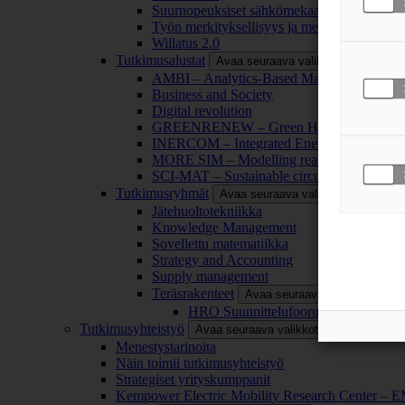
Suurnopeuksiset sähkömekaaniset energianm
Työn merkityksellisyys ja merkityksettömyy
Willatus 2.0
Tutkimusalustat
Avaa seuraava valikkotaso
AMBI – Analytics-Based Management for Bu
Business and Society
Digital revolution
GREENRENEW – Green Hydrogen and CO2
INERCOM – Integrated Energy Conversion
MORE SIM – Modelling reality through sim
SCI-MAT – Sustainable circularity of inorga
Tutkimusryhmät
Avaa seuraava valikkotaso
Jätehuoltotekniikka
Knowledge Management
Sovellettu matematiikka
Strategy and Accounting
Supply management
Teräsrakenteet
Avaa seuraava valikkotaso
HRO Suunnittelufoorumi
Tutkimusyhteistyö
Avaa seuraava valikkotaso
Menestystarinoita
Näin toimii tutkimusyhteistyö
Strategiset yrityskumppanit
Kempower Electric Mobility Research Center –