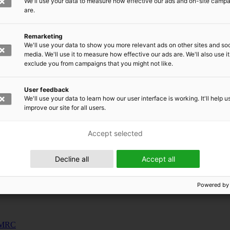
We'll use your data to measure how effective our ads and on-site camp
uunnosjärjestelmät
are.
s
Remarketing
siness and Manufacturing Industry
We'll use your data to show you more relevant ads on other sites and soc
media. We'll use it to measure how effective our ads are. We'll also use it
exclude you from campaigns that you might not like.
 for Industry Renewal
 Machinery
User feedback
ulation
We'll use your data to learn how our user interface is working. It'll help u
nic materials
improve our site for all users.
Accept selected
Decline all
Accept all
Powered by
 EMRC