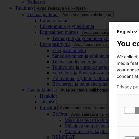
Podcastit
Tutkimus
Avaa seuraava valikkotaso
Teemat ja ilmiöt
Avaa seuraava valikkotaso
Luonnonvarat
Liiketoiminta ja yhteiskunta
English
Digitaalinen murros
Avaa seuraava valikkotaso
Tekoälyn hyödyntäminen yrityksissä
You co
Energiasiirtymä
Avaa seuraava valikkotaso
Energiaselonteko
Sähköistyminen ja sähköinen liikenne
We collect
Tulevaisuuden energiajärjestelmä
media feat
Tuulivoima ja aurinkoenergia
your conse
Vetytalous ja Power-to-x-teknologia
concent at 
Ydinvoima ja ydinturvallisuus
Bioenergia ja muut energiamuodot
Privacy po
Hae tutkimusta
Avaa seuraava valikkotaso
Henkilöt
Julkaisut
Projektit
Avaa seuraava valikkotaso
BioProt
Avaa seuraava valikkotaso
Miksi kestävästi kehitetty maski on tä
Millainen on nykyinen ja tulevaisuu
Voiko maskeja käyttää uudelleen ja ki
REMPEAT