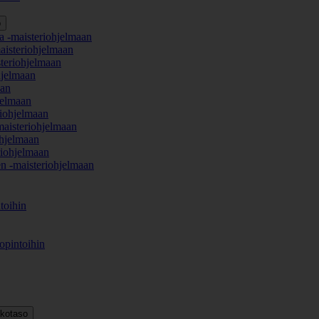
o
a -maisteriohjelmaan
aisteriohjelmaan
teriohjelmaan
hjelmaan
aan
jelmaan
iohjelmaan
maisteriohjelmaan
hjelmaan
iohjelmaan
en -maisteriohjelmaan
toihin
opintoihin
kkotaso