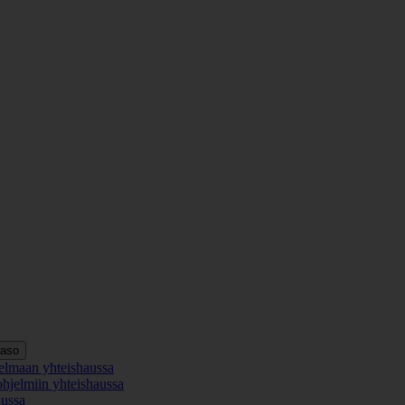
taso
elmaan yhteishaussa
ohjelmiin yhteishaussa
aussa