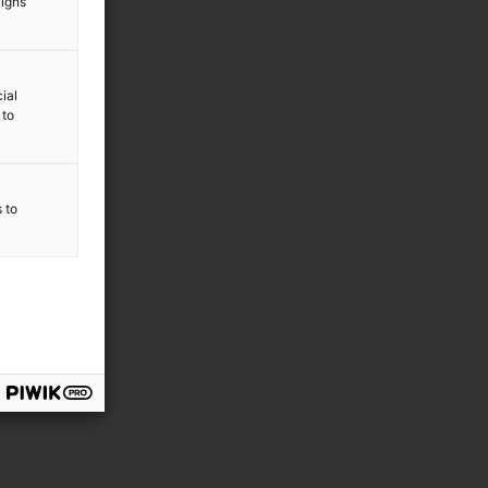
aigns
ial
 to
s to