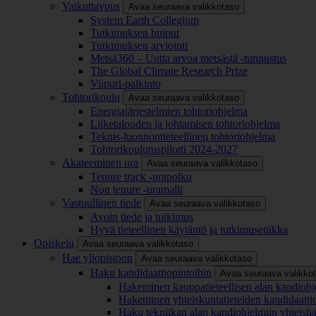
Vaikuttavuus
Avaa seuraava valikkotaso
System Earth Collegium
Tutkimuksen huiput
Tutkimuksen arviointi
Metsä360 – Uutta arvoa metsästä -tunnustus
The Global Climate Research Prize
Viipuri-palkinto
Tohtorikoulu
Avaa seuraava valikkotaso
Energiajärjestelmien tohtoriohjelma
Liiketalouden ja johtamisen tohtoriohjelma
Teknis-luonnontieteellinen tohtoriohjelma
Tohtorikoulutuspilotti 2024-2027
Akateeminen ura
Avaa seuraava valikkotaso
Tenure track -urapolku
Non tenure -uramalli
Vastuullinen tiede
Avaa seuraava valikkotaso
Avoin tiede ja tutkimus
Hyvä tieteellinen käytäntö ja tutkimusetiikka
Opiskelu
Avaa seuraava valikkotaso
Hae yliopistoon
Avaa seuraava valikkotaso
Haku kandidaattiopintoihin
Avaa seuraava valikko
Hakeminen kauppatieteellisen alan kandiohj
Hakeminen yhteiskuntatieteiden kandidaatti
Haku tekniikan alan kandiohjelmiin yhteish