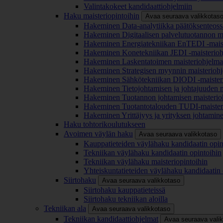
Valintakokeet kandidaattiohjelmiin
Haku maisteriopintoihin
Avaa seuraava valikkotas
Hakeminen Data-analytiikka päätöksenteoss
Hakeminen Digitaalisen palvelutuotannon m
Hakeminen Energiatekniikan EnTEDI -mais
Hakeminen Konetekniikan JEDI -maisterio
Hakeminen Laskentatoimen maisteriohjelm
Hakeminen Strategisen myynnin maisterioh
Hakeminen Sähkötekniikan DIODI -maister
Hakeminen Tietojohtamisen ja johtajuuden 
Hakeminen Tuotannon johtamisen maisterio
Hakeminen Tuotantotalouden TUDI-maister
Hakeminen Yrittäjyys ja yrityksen johtamin
Haku tohtorikoulutukseen
Avoimen väylän haku
Avaa seuraava valikkotaso
Kauppatieteiden väylähaku kandidaatin opin
Tekniikan väylähaku kandidaatin opintoihin
Tekniikan väylähaku maisteriopintoihin
Yhteiskuntatieteiden väylähaku kandidaatin 
Siirtohaku
Avaa seuraava valikkotaso
Siirtohaku kauppatieteissä
Siirtohaku tekniikan aloilla
Tekniikan ala
Avaa seuraava valikkotaso
Tekniikan kandidaattiohjelmat
Avaa seuraava vali