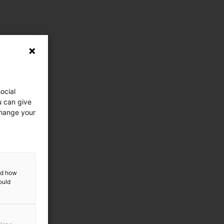
ocial
u can give
change your
and how
ould