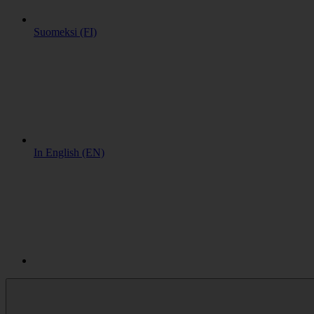
Suomeksi (FI)
In English (EN)