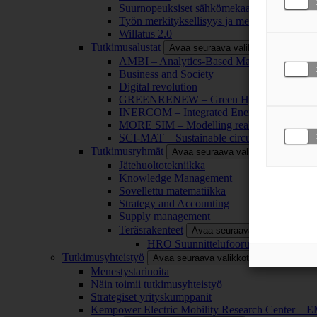
Suurnopeuksiset sähkömekaaniset energianm
Työn merkityksellisyys ja merkityksettömyy
Willatus 2.0
Tutkimusalustat
Avaa seuraava valikkotaso
AMBI – Analytics-Based Management for Bu
Business and Society
Digital revolution
GREENRENEW – Green Hydrogen and CO2
INERCOM – Integrated Energy Conversion
MORE SIM – Modelling reality through sim
SCI-MAT – Sustainable circularity of inorga
Tutkimusryhmät
Avaa seuraava valikkotaso
Jätehuoltotekniikka
Knowledge Management
Sovellettu matematiikka
Strategy and Accounting
Supply management
Teräsrakenteet
Avaa seuraava valikkotaso
HRO Suunnittelufoorumi
Tutkimusyhteistyö
Avaa seuraava valikkotaso
Menestystarinoita
Näin toimii tutkimusyhteistyö
Strategiset yrityskumppanit
Kempower Electric Mobility Research Center –