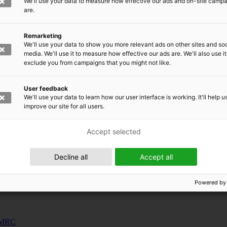
We'll use your data to measure how effective our ads and on-site camp
uunnosjärjestelmät
are.
s
Remarketing
siness and Manufacturing Industry
We'll use your data to show you more relevant ads on other sites and soc
media. We'll use it to measure how effective our ads are. We'll also use it
exclude you from campaigns that you might not like.
 for Industry Renewal
 Machinery
User feedback
ulation
We'll use your data to learn how our user interface is working. It'll help u
nic materials
improve our site for all users.
Accept selected
Decline all
Accept all
Powered by
 EMRC