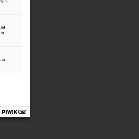
aigns
ial
 to
s to