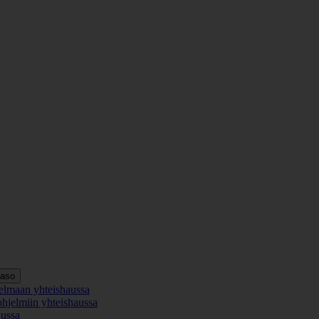
taso
elmaan yhteishaussa
ohjelmiin yhteishaussa
aussa