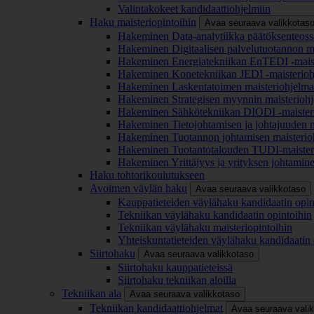
Valintakokeet kandidaattiohjelmiin
Haku maisteriopintoihin
Avaa seuraava valikkotas
Hakeminen Data-analytiikka päätöksenteoss
Hakeminen Digitaalisen palvelutuotannon m
Hakeminen Energiatekniikan EnTEDI -mais
Hakeminen Konetekniikan JEDI -maisterio
Hakeminen Laskentatoimen maisteriohjelm
Hakeminen Strategisen myynnin maisterioh
Hakeminen Sähkötekniikan DIODI -maister
Hakeminen Tietojohtamisen ja johtajuuden 
Hakeminen Tuotannon johtamisen maisterio
Hakeminen Tuotantotalouden TUDI-maister
Hakeminen Yrittäjyys ja yrityksen johtamin
Haku tohtorikoulutukseen
Avoimen väylän haku
Avaa seuraava valikkotaso
Kauppatieteiden väylähaku kandidaatin opin
Tekniikan väylähaku kandidaatin opintoihin
Tekniikan väylähaku maisteriopintoihin
Yhteiskuntatieteiden väylähaku kandidaatin 
Siirtohaku
Avaa seuraava valikkotaso
Siirtohaku kauppatieteissä
Siirtohaku tekniikan aloilla
Tekniikan ala
Avaa seuraava valikkotaso
Tekniikan kandidaattiohjelmat
Avaa seuraava vali