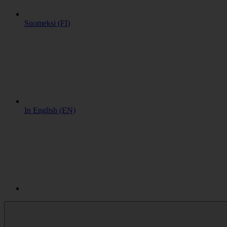
Suomeksi (FI)
In English (EN)