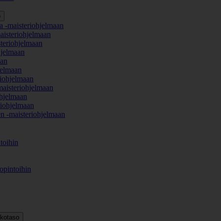
o
a -maisteriohjelmaan
aisteriohjelmaan
teriohjelmaan
hjelmaan
aan
jelmaan
iohjelmaan
maisteriohjelmaan
hjelmaan
iohjelmaan
en -maisteriohjelmaan
toihin
opintoihin
kkotaso