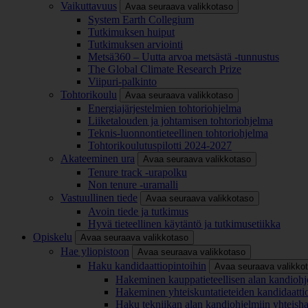
Vaikuttavuus
Avaa seuraava valikkotaso
System Earth Collegium
Tutkimuksen huiput
Tutkimuksen arviointi
Metsä360 – Uutta arvoa metsästä -tunnustus
The Global Climate Research Prize
Viipuri-palkinto
Tohtorikoulu
Avaa seuraava valikkotaso
Energiajärjestelmien tohtoriohjelma
Liiketalouden ja johtamisen tohtoriohjelma
Teknis-luonnontieteellinen tohtoriohjelma
Tohtorikoulutuspilotti 2024-2027
Akateeminen ura
Avaa seuraava valikkotaso
Tenure track -urapolku
Non tenure -uramalli
Vastuullinen tiede
Avaa seuraava valikkotaso
Avoin tiede ja tutkimus
Hyvä tieteellinen käytäntö ja tutkimusetiikka
Opiskelu
Avaa seuraava valikkotaso
Hae yliopistoon
Avaa seuraava valikkotaso
Haku kandidaattiopintoihin
Avaa seuraava valikko
Hakeminen kauppatieteellisen alan kandiohj
Hakeminen yhteiskuntatieteiden kandidaatti
Haku tekniikan alan kandiohjelmiin yhteish