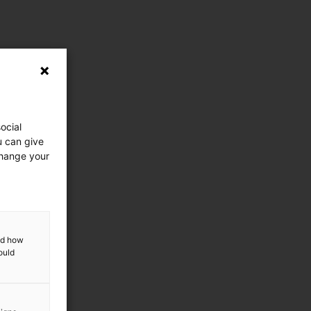
ocial
u can give
change your
and how
ould