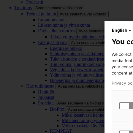
Podcastit
Tutkimus
Avaa seuraava valikkotaso
Teemat ja ilmiöt
Avaa seuraava valikkotaso
Luonnonvarat
Liiketoiminta ja yhteiskunta
English
Digitaalinen murros
Avaa seuraava valikkotaso
Tekoälyn hyödyntäminen yrityksissä
You co
Energiasiirtymä
Avaa seuraava valikkotaso
Energiaselonteko
Sähköistyminen ja sähköinen liikenne
We collect
Tulevaisuuden energiajärjestelmä
media feat
Tuulivoima ja aurinkoenergia
your conse
Vetytalous ja Power-to-x-teknologia
concent at 
Ydinvoima ja ydinturvallisuus
Bioenergia ja muut energiamuodot
Privacy po
Hae tutkimusta
Avaa seuraava valikkotaso
Henkilöt
Julkaisut
Projektit
Avaa seuraava valikkotaso
BioProt
Avaa seuraava valikkotaso
Miksi kestävästi kehitetty maski on tä
Millainen on nykyinen ja tulevaisuu
Voiko maskeja käyttää uudelleen ja ki
REMPEAT