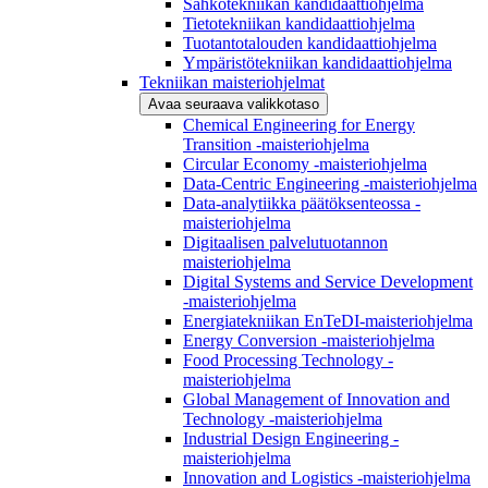
Sähkötekniikan kandidaattiohjelma
Tietotekniikan kandidaattiohjelma
Tuotantotalouden kandidaattiohjelma
Ympäristötekniikan kandidaattiohjelma
Tekniikan maisteriohjelmat
Avaa seuraava valikkotaso
Chemical Engineering for Energy
Transition -maisteriohjelma
Circular Economy -maisteriohjelma
Data-Centric Engineering -maisteriohjelma
Data-analytiikka päätöksenteossa -
maisteriohjelma
Digitaalisen palvelutuotannon
maisteriohjelma
Digital Systems and Service Development
-maisteriohjelma
Energiatekniikan EnTeDI-maisteriohjelma
Energy Conversion -maisteriohjelma
Food Processing Technology -
maisteriohjelma
Global Management of Innovation and
Technology -maisteriohjelma
Industrial Design Engineering -
maisteriohjelma
Innovation and Logistics -maisteriohjelma