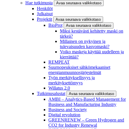
Hae tutkimusta
Avaa seuraava valikkotaso
Henkilöt
Julkaisut
Projektit
Avaa seuraava valikkotaso
BioProt
Avaa seuraava valikkotaso
Miksi kestävästi kehitetty maski on
tärkeä?
Millainen on nykyinen ja
tulevaisuuden kasvomaski?
Voiko maskeja käyttää uudelleen ja
kierrättää?
REMPEAT
Suurnopeuksiset sähkömekaaniset
energianmuunnosjärjestelmät
Työn merkityksellisyys ja
merkityksettömyys
Willatus 2.0
Tutkimusalustat
Avaa seuraava valikkotaso
AMBI – Analytics-Based Management for
Business and Manufacturing Industry
Business and Society
Digital revolution
GREENRENEW – Green Hydrogen and
CO2 for Industry Renewal