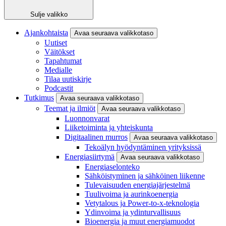
Sulje valikko
Ajankohtaista
Avaa seuraava valikkotaso
Uutiset
Väitökset
Tapahtumat
Medialle
Tilaa uutiskirje
Podcastit
Tutkimus
Avaa seuraava valikkotaso
Teemat ja ilmiöt
Avaa seuraava valikkotaso
Luonnonvarat
Liiketoiminta ja yhteiskunta
Digitaalinen murros
Avaa seuraava valikkotaso
Tekoälyn hyödyntäminen yrityksissä
Energiasiirtymä
Avaa seuraava valikkotaso
Energiaselonteko
Sähköistyminen ja sähköinen liikenne
Tulevaisuuden energiajärjestelmä
Tuulivoima ja aurinkoenergia
Vetytalous ja Power-to-x-teknologia
Ydinvoima ja ydinturvallisuus
Bioenergia ja muut energiamuodot