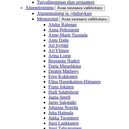
Turvallisemman tilan periaatteet
Alumnitoiminta
Avaa seuraava valikkotaso
Alumnitoimijat ja -yhdistykset
Mentorointi
Avaa seuraava valikkotaso
Abdur Rahman
Anna Peltoniemi
Anne-Marie Tuomala
Antu Datta
Ari Syrjälä
Ari Ylönen
Arina Lomp
Benjamin Naderi
Daria Minashkina
Dmitrii Mikheev
Eero Kokkonen
Elina Hannikainen-Himanen
Frans Jokinen
Hadi Salahshour
Jaana Junell
Jarno Salomäki
Johanna Noreila
Juha Haimala
Jukka Tuominen
Jussi Laukkanen
Jussi Tahvanainen