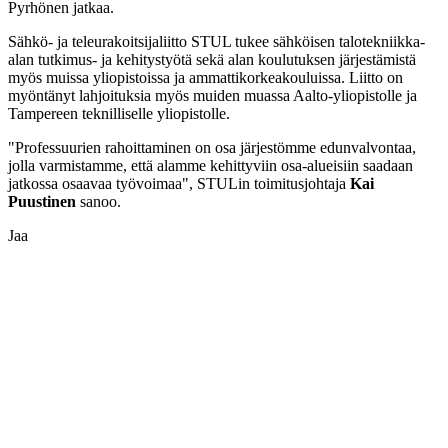
Pyrhönen jatkaa.
Sähkö- ja teleurakoitsijaliitto STUL tukee sähköisen talotekniikka-
alan tutkimus- ja kehitystyötä sekä alan koulutuksen järjestämistä
myös muissa yliopistoissa ja ammattikorkeakouluissa. Liitto on
myöntänyt lahjoituksia myös muiden muassa Aalto-yliopistolle ja
Tampereen teknilliselle yliopistolle.
"Professuurien rahoittaminen on osa järjestömme edunvalvontaa,
jolla varmistamme, että alamme kehittyviin osa-alueisiin saadaan
jatkossa osaavaa työvoimaa", STULin toimitusjohtaja
Kai
Puustinen
sanoo.
Jaa