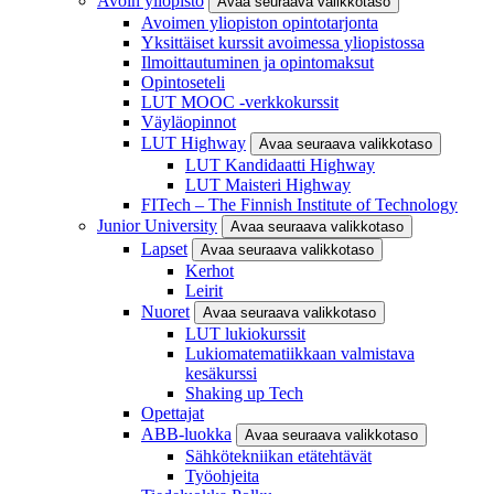
Avoin yliopisto
Avaa seuraava valikkotaso
Avoimen yliopiston opintotarjonta
Yksittäiset kurssit avoimessa yliopistossa
Ilmoittautuminen ja opintomaksut
Opintoseteli
LUT MOOC -verkkokurssit
Väyläopinnot
LUT Highway
Avaa seuraava valikkotaso
LUT Kandidaatti Highway
LUT Maisteri Highway
FITech – The Finnish Institute of Technology
Junior University
Avaa seuraava valikkotaso
Lapset
Avaa seuraava valikkotaso
Kerhot
Leirit
Nuoret
Avaa seuraava valikkotaso
LUT lukiokurssit
Lukiomatematiikkaan valmistava
kesäkurssi
Shaking up Tech
Opettajat
ABB-luokka
Avaa seuraava valikkotaso
Sähkötekniikan etätehtävät
Työohjeita