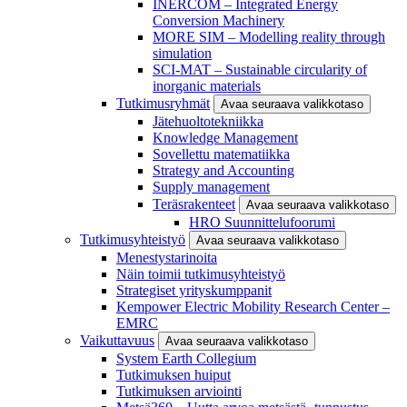
INERCOM – Integrated Energy
Conversion Machinery
MORE SIM – Modelling reality through
simulation
SCI-MAT – Sustainable circularity of
inorganic materials
Tutkimusryhmät
Avaa seuraava valikkotaso
Jätehuoltotekniikka
Knowledge Management
Sovellettu matematiikka
Strategy and Accounting
Supply management
Teräsrakenteet
Avaa seuraava valikkotaso
HRO Suunnittelufoorumi
Tutkimusyhteistyö
Avaa seuraava valikkotaso
Menestystarinoita
Näin toimii tutkimusyhteistyö
Strategiset yrityskumppanit
Kempower Electric Mobility Research Center –
EMRC
Vaikuttavuus
Avaa seuraava valikkotaso
System Earth Collegium
Tutkimuksen huiput
Tutkimuksen arviointi