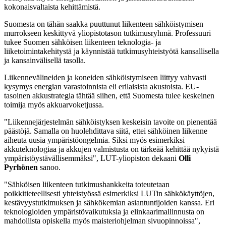
kokonaisvaltaista kehittämistä.
Suomesta on tähän saakka puuttunut liikenteen sähköistymisen
murrokseen keskittyvä yliopistotason tutkimusryhmä. Professuuri
tukee Suomen sähköisen liikenteen teknologia- ja
liiketoimintakehitystä ja käynnistää tutkimusyhteistyötä kansallisella
ja kansainvälisellä tasolla.
Liikennevälineiden ja koneiden sähköistymiseen liittyy vahvasti
kysymys energian varastoinnista eli erilaisista akustoista. EU-
tasoinen akkustrategia tähtää siihen, että Suomesta tulee keskeinen
toimija myös akkuarvoketjussa.
"Liikennejärjestelmän sähköistyksen keskeisin tavoite on pienentää
päästöjä. Samalla on huolehdittava siitä, ettei sähköinen liikenne
aiheuta uusia ympäristöongelmia. Siksi myös esimerkiksi
akkuteknologiaa ja akkujen valmistusta on tärkeää kehittää nykyistä
ympäristöystävällisemmäksi", LUT-yliopiston dekaani
Olli
Pyrhönen
sanoo.
"Sähköisen liikenteen tutkimushankkeita toteutetaan
poikkitieteellisesti yhteistyössä esimerkiksi LUTin sähkökäyttöjen,
kestävyystutkimuksen ja sähkökemian asiantuntijoiden kanssa. Eri
teknologioiden ympäristövaikutuksia ja elinkaarimallinnusta on
mahdollista opiskella myös maisteriohjelman sivuopinnoissa",