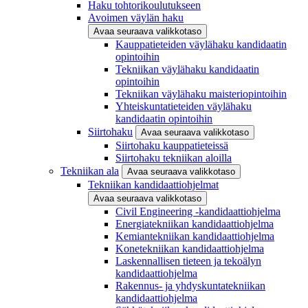
Haku tohtorikoulutukseen
Avoimen väylän haku
Avaa seuraava valikkotaso
Kauppatieteiden väylähaku kandidaatin
opintoihin
Tekniikan väylähaku kandidaatin
opintoihin
Tekniikan väylähaku maisteriopintoihin
Yhteiskuntatieteiden väylähaku
kandidaatin opintoihin
Siirtohaku
Avaa seuraava valikkotaso
Siirtohaku kauppatieteissä
Siirtohaku tekniikan aloilla
Tekniikan ala
Avaa seuraava valikkotaso
Tekniikan kandidaattiohjelmat
Avaa seuraava valikkotaso
Civil Engineering -kandidaattiohjelma
Energiatekniikan kandidaattiohjelma
Kemiantekniikan kandidaattiohjelma
Konetekniikan kandidaattiohjelma
Laskennallisen tieteen ja tekoälyn
kandidaattiohjelma
Rakennus- ja yhdyskuntatekniikan
kandidaattiohjelma