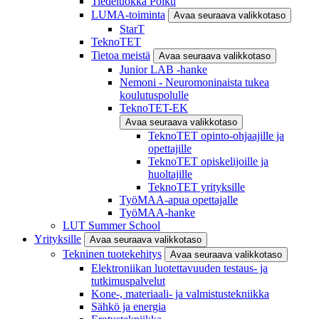
Tiedeluokka Polku
LUMA-toiminta
Avaa seuraava valikkotaso
StarT
TeknoTET
Tietoa meistä
Avaa seuraava valikkotaso
Junior LAB -hanke
Nemoni - Neuromoninaista tukea
koulutuspolulle
TeknoTET-EK
Avaa seuraava valikkotaso
TeknoTET opinto-ohjaajille ja
opettajille
TeknoTET opiskelijoille ja
huoltajille
TeknoTET yrityksille
TyöMAA-apua opettajalle
TyöMAA-hanke
LUT Summer School
Yrityksille
Avaa seuraava valikkotaso
Tekninen tuotekehitys
Avaa seuraava valikkotaso
Elektroniikan luotettavuuden testaus- ja
tutkimuspalvelut
Kone-, materiaali- ja valmistustekniikka
Sähkö ja energia