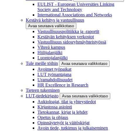
EULIST - European Universities Linking
Society and Technology
International Associations and Networks
Kestävä kehitys ja vastuullisuus
Avaa seuraava valikkotaso
Vastuullisuuspolitiikka ja -raportit
Kestävän kehityksen verkostot
Vastuullisuus sidosryhmäyhteistyössä
Vihreä kampus
Hiilijalanjälki
Luontojalanjälki
Tule meille töihin
Avaa seuraava valikkotaso
Avoimet työpaikat
LUT työnantajana
Uramahdollisuudet
HR Excellence in Research
Tieteen tukeminen
LUT-tiedekirjasto
Avaa seuraava valikkotaso
Aukioloajat, tilat ja yhteystiedot
Kirjastossa asiointi
Tietokannat, kirjat ja lehdet
Opetus ja ohjaus
Opinnäytetyöt ja väitöskirjat
Avoin tiede, tutkimus ja julkaiseminen