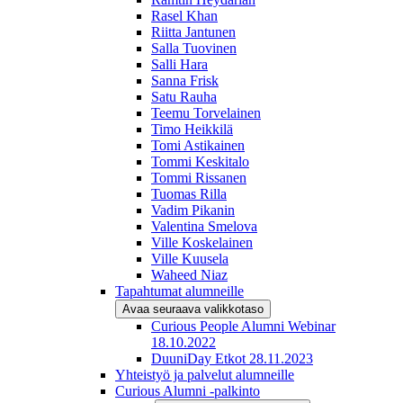
Rasel Khan
Riitta Jantunen
Salla Tuovinen
Salli Hara
Sanna Frisk
Satu Rauha
Teemu Torvelainen
Timo Heikkilä
Tomi Astikainen
Tommi Keskitalo
Tommi Rissanen
Tuomas Rilla
Vadim Pikanin
Valentina Smelova
Ville Koskelainen
Ville Kuusela
Waheed Niaz
Tapahtumat alumneille
Avaa seuraava valikkotaso
Curious People Alumni Webinar
18.10.2022
DuuniDay Etkot 28.11.2023
Yhteistyö ja palvelut alumneille
Curious Alumni -palkinto