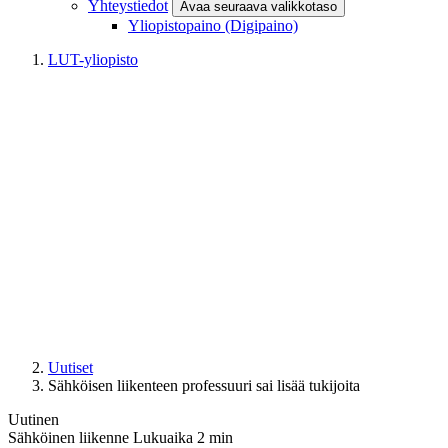
Yhteystiedot
Avaa seuraava valikkotaso
Yliopistopaino (Digipaino)
LUT-yliopisto
Uutiset
Sähköisen liikenteen professuuri sai lisää tukijoita
Uutinen
Sähköinen liikenne
Lukuaika
2
min