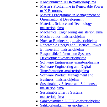
Konetekniikan JEDI-maisteriohjelma
Master's Programme in Renewable Power-
to-X Economy
Master’s Programme in Management of
Organisational Development
Materials Science and Technology -
maisteriohjelma
Mechanical Engineering -maisteriohjelma
Mechatronics-maisteriohjelma
Nuclear Engineering -maisteriohjelma
Renewable Energy and Electrical Power
Engineering -maisteriohjelma
Responsible Information Systems
Development -maisteriohjelma
Software Engineering -maisteriohjelma
Software Engineering and Digital
Transformation -maisteriohjelma
Software Product Management and
Business -maisteriohjelma
Sustainability Science and Solutions -
maisteriohjelma
Sustainable Energy Systems -
maisteriohjelma
Sähkötekniikan DIODI-maisteriohjelma
Sähkötekniikan maisteriohjelma