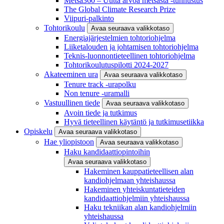
Metsä360 – Uutta arvoa metsästä -tunnustus
The Global Climate Research Prize
Viipuri-palkinto
Tohtorikoulu
Avaa seuraava valikkotaso
Energiajärjestelmien tohtoriohjelma
Liiketalouden ja johtamisen tohtoriohjelma
Teknis-luonnontieteellinen tohtoriohjelma
Tohtorikoulutuspilotti 2024-2027
Akateeminen ura
Avaa seuraava valikkotaso
Tenure track -urapolku
Non tenure -uramalli
Vastuullinen tiede
Avaa seuraava valikkotaso
Avoin tiede ja tutkimus
Hyvä tieteellinen käytäntö ja tutkimusetiikka
Opiskelu
Avaa seuraava valikkotaso
Hae yliopistoon
Avaa seuraava valikkotaso
Haku kandidaattiopintoihin
Avaa seuraava valikkotaso
Hakeminen kauppatieteellisen alan
kandiohjelmaan yhteishaussa
Hakeminen yhteiskuntatieteiden
kandidaattiohjelmiin yhteishaussa
Haku tekniikan alan kandiohjelmiin
yhteishaussa