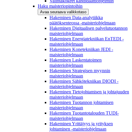
Valintakokeet kandidaattiohjelmiin
Haku maisteriopintoihin
Avaa seuraava valikkotaso
Hakeminen Data-analytiikka
päätöksenteossa -maisteriohjelmaan
Hakeminen Digitaalisen palvelutuotannon
maisteriohjelmaan
Hakeminen Energiatekniikan EnTEDI -
maisteriohjelmaan
Hakeminen Konetekniikan JEDI -
maisteriohjelmaan
Hakeminen Laskentatoimen
maisteriohjelmaan
Hakeminen Strategisen myynnin
maisteriohjelmaan
Hakeminen Sähkötekniikan DIODI -
maisteriohjelmaan
Hakeminen Tietojohtamisen ja johtajuuden
maisteriohjelmaan
Hakeminen Tuotannon johtamisen
maisteriohjelmaan
Hakeminen Tuotantotalouden TUDI-
maisteriohjelmaan
Hakeminen Yrittäjyys ja yrityksen
johtaminen -maisteriohjelmaan