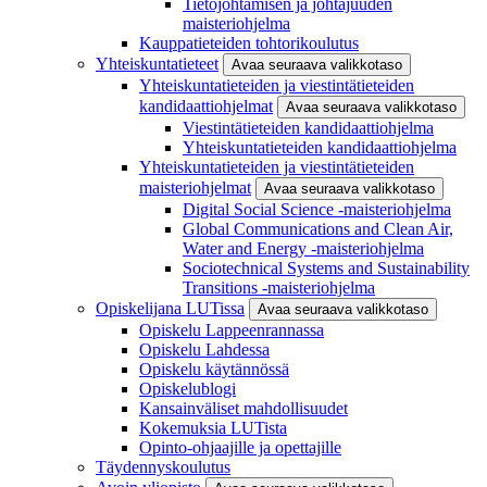
Tietojohtamisen ja johtajuuden
maisteriohjelma
Kauppatieteiden tohtorikoulutus
Yhteiskuntatieteet
Avaa seuraava valikkotaso
Yhteiskuntatieteiden ja viestintätieteiden
kandidaattiohjelmat
Avaa seuraava valikkotaso
Viestintätieteiden kandidaattiohjelma
Yhteiskuntatieteiden kandidaattiohjelma
Yhteiskuntatieteiden ja viestintätieteiden
maisteriohjelmat
Avaa seuraava valikkotaso
Digital Social Science -maisteriohjelma
Global Communications and Clean Air,
Water and Energy -maisteriohjelma
Sociotechnical Systems and Sustainability
Transitions -maisteriohjelma
Opiskelijana LUTissa
Avaa seuraava valikkotaso
Opiskelu Lappeenrannassa
Opiskelu Lahdessa
Opiskelu käytännössä
Opiskelublogi
Kansainväliset mahdollisuudet
Kokemuksia LUTista
Opinto-ohjaajille ja opettajille
Täydennyskoulutus