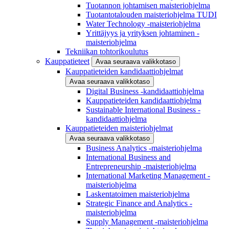
Tuotannon johtamisen maisteriohjelma
Tuotantotalouden maisteriohjelma TUDI
Water Technology -maisteriohjelma
Yrittäjyys ja yrityksen johtaminen -
maisteriohjelma
Tekniikan tohtorikoulutus
Kauppatieteet
Avaa seuraava valikkotaso
Kauppatieteiden kandidaattiohjelmat
Avaa seuraava valikkotaso
Digital Business -kandidaattiohjelma
Kauppatieteiden kandidaattiohjelma
Sustainable International Business -
kandidaattiohjelma
Kauppatieteiden maisteriohjelmat
Avaa seuraava valikkotaso
Business Analytics -maisteriohjelma
International Business and
Entrepreneurship -maisteriohjelma
International Marketing Management -
maisteriohjelma
Laskentatoimen maisteriohjelma
Strategic Finance and Analytics -
maisteriohjelma
Supply Management -maisteriohjelma