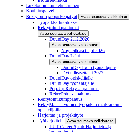
Erotustekniikka
Liiketoiminnan kehittäminen
Koulutuspalvelut
Rekrytointi ja opiskelijatyöt
Avaa seuraava valikkotaso
Työpaikkailmoitukset
Rekrytointitapahtumat
Avaa seuraava valikkotaso
DuuniDay 2.12.2026
Avaa seuraava valikkotaso
Näytteilleasettajat 2026
DuuniDay Lahti
Avaa seuraava valikkotaso
DuuniDay Lahti työnantajille
näytteilleasettajat 2027
DuuniDay opiskelijalle
DuuniDay työnantajalle
Pop-Up Rekry -tapahtuma
RekryPoint -tapahtuma
Rekrytointikumppanuus
RekryMail - avoimen työpaikan markkinointi
opiskelijoille
Harjoitus- ja projektityöt
Työharjoittelu
Avaa seuraava valikkotaso
LUT Career Spark Harjoittelu- ja
lopputyötuki