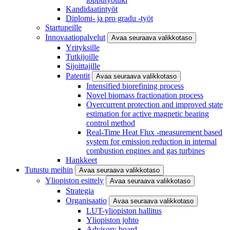
Kandidaatintyöt
Diplomi- ja pro gradu -työt
Startupeille
Innovaatiopalvelut
Avaa seuraava valikkotaso
Yrityksille
Tutkijoille
Sijoittajille
Patentit
Avaa seuraava valikkotaso
Intensified biorefining process
Novel biomass fractionation process
Overcurrent protection and improved state
estimation for active magnetic bearing
control method
Real-Time Heat Flux -measurement based
system for emission reduction in internal
combustion engines and gas turbines
Hankkeet
Tutustu meihin
Avaa seuraava valikkotaso
Yliopiston esittely
Avaa seuraava valikkotaso
Strategia
Organisaatio
Avaa seuraava valikkotaso
LUT-yliopiston hallitus
Yliopiston johto
Advisory board