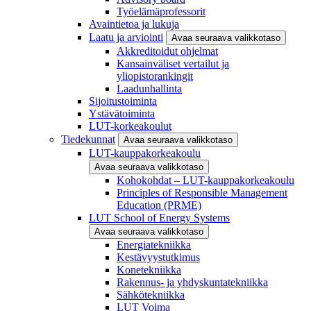
Työelämäprofessorit
Avaintietoa ja lukuja
Laatu ja arviointi
Avaa seuraava valikkotaso
Akkreditoidut ohjelmat
Kansainväliset vertailut ja
yliopistorankingit
Laadunhallinta
Sijoitustoiminta
Ystävätoiminta
LUT-korkeakoulut
Tiedekunnat
Avaa seuraava valikkotaso
LUT-kauppakorkeakoulu
Avaa seuraava valikkotaso
Kohokohdat – LUT-kauppakorkeakoulu
Principles of Responsible Management
Education (PRME)
LUT School of Energy Systems
Avaa seuraava valikkotaso
Energiatekniikka
Kestävyystutkimus
Konetekniikka
Rakennus- ja yhdyskuntatekniikka
Sähkötekniikka
LUT Voima