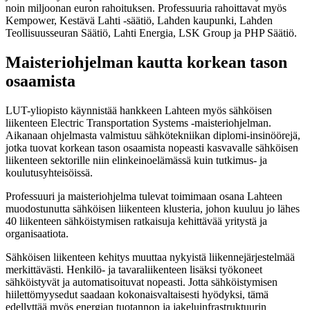
noin miljoonan euron rahoituksen. Professuuria rahoittavat myös
Kempower, Kestävä Lahti -säätiö, Lahden kaupunki, Lahden
Teollisuusseuran Säätiö, Lahti Energia, LSK Group ja PHP Säätiö.
Maisteriohjelman kautta korkean tason
osaamista
LUT-yliopisto käynnistää hankkeen Lahteen myös sähköisen
liikenteen Electric Transportation Systems -maisteriohjelman.
Aikanaan ohjelmasta valmistuu sähkötekniikan diplomi-insinöörejä,
jotka tuovat korkean tason osaamista nopeasti kasvavalle sähköisen
liikenteen sektorille niin elinkeinoelämässä kuin tutkimus- ja
koulutusyhteisöissä.
Professuuri ja maisteriohjelma tulevat toimimaan osana Lahteen
muodostunutta sähköisen liikenteen klusteria, johon kuuluu jo lähes
40 liikenteen sähköistymisen ratkaisuja kehittävää yritystä ja
organisaatiota.
Sähköisen liikenteen kehitys muuttaa nykyistä liikennejärjestelmää
merkittävästi. Henkilö- ja tavaraliikenteen lisäksi työkoneet
sähköistyvät ja automatisoituvat nopeasti. Jotta sähköistymisen
hiilettömyysedut saadaan kokonaisvaltaisesti hyödyksi, tämä
edellyttää myös energian tuotannon ja jakeluinfrastruktuurin