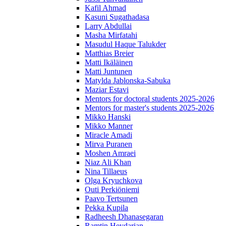
Kafil Ahmad
Kasuni Sugathadasa
Larry Abdullai
Masha Mirfatahi
Masudul Haque Talukder
Matthias Breier
Matti Ikäläinen
Matti Juntunen
Matylda Jablonska-Sabuka
Maziar Estavi
Mentors for doctoral students 2025-2026
Mentors for master's students 2025-2026
Mikko Hanski
Mikko Manner
Miracle Amadi
Mirva Puranen
Moshen Amraei
Niaz Ali Khan
Nina Tillaeus
Olga Kryuchkova
Outi Perkiöniemi
Paavo Tertsunen
Pekka Kupila
Radheesh Dhanasegaran
Ramtin Heydarian