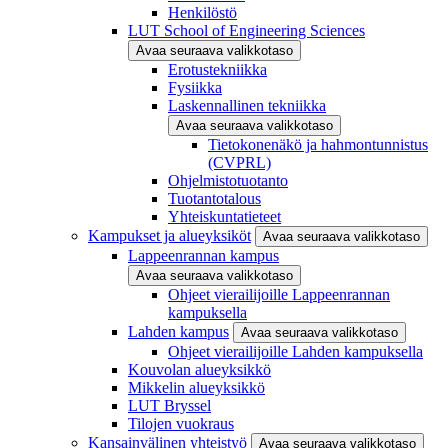
Henkilöstö
LUT School of Engineering Sciences
Avaa seuraava valikkotaso
Erotustekniikka
Fysiikka
Laskennallinen tekniikka
Avaa seuraava valikkotaso
Tietokonenäkö ja hahmontunnistus
(CVPRL)
Ohjelmistotuotanto
Tuotantotalous
Yhteiskuntatieteet
Kampukset ja alueyksiköt
Avaa seuraava valikkotaso
Lappeenrannan kampus
Avaa seuraava valikkotaso
Ohjeet vierailijoille Lappeenrannan
kampuksella
Lahden kampus
Avaa seuraava valikkotaso
Ohjeet vierailijoille Lahden kampuksella
Kouvolan alueyksikkö
Mikkelin alueyksikkö
LUT Bryssel
Tilojen vuokraus
Kansainvälinen yhteistyö
Avaa seuraava valikkotaso