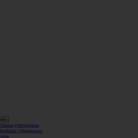
taso
elmaan yhteishaussa
ohjelmiin yhteishaussa
aussa