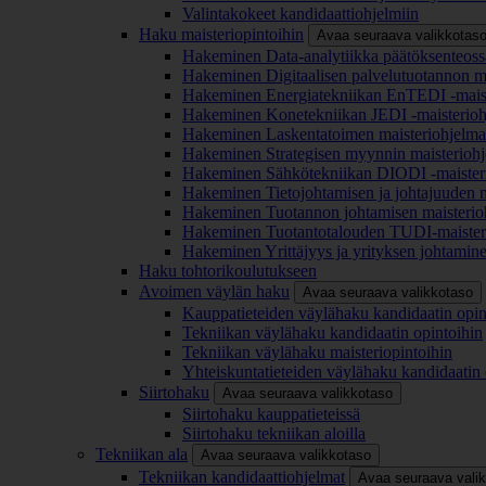
Valintakokeet kandidaattiohjelmiin
Haku maisteriopintoihin
Avaa seuraava valikkotas
Hakeminen Data-analytiikka päätöksenteoss
Hakeminen Digitaalisen palvelutuotannon m
Hakeminen Energiatekniikan EnTEDI -mais
Hakeminen Konetekniikan JEDI -maisterio
Hakeminen Laskentatoimen maisteriohjelm
Hakeminen Strategisen myynnin maisterioh
Hakeminen Sähkötekniikan DIODI -maister
Hakeminen Tietojohtamisen ja johtajuuden 
Hakeminen Tuotannon johtamisen maisterio
Hakeminen Tuotantotalouden TUDI-maister
Hakeminen Yrittäjyys ja yrityksen johtamin
Haku tohtorikoulutukseen
Avoimen väylän haku
Avaa seuraava valikkotaso
Kauppatieteiden väylähaku kandidaatin opin
Tekniikan väylähaku kandidaatin opintoihin
Tekniikan väylähaku maisteriopintoihin
Yhteiskuntatieteiden väylähaku kandidaatin 
Siirtohaku
Avaa seuraava valikkotaso
Siirtohaku kauppatieteissä
Siirtohaku tekniikan aloilla
Tekniikan ala
Avaa seuraava valikkotaso
Tekniikan kandidaattiohjelmat
Avaa seuraava vali