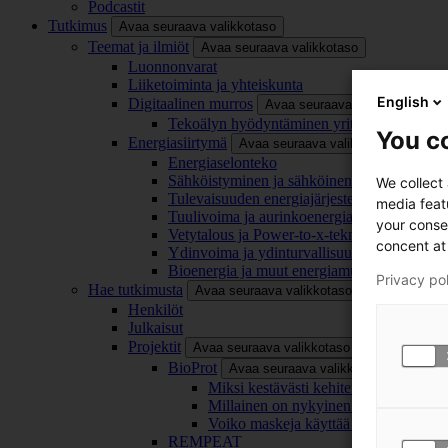
Podcastit
Tutkimus
Avaa seuraava valikkotaso
Teemat ja ilmiöt
Avaa seuraava valikkotaso
Luonnonvarat
Liiketoiminta ja yhteiskunta
English
Digitaalinen murros
Avaa seuraava valikkotaso
Tekoälyn hyödyntäminen yrityksissä
You co
Energiasiirtymä
Avaa seuraava valikkotaso
Energiaselonteko
Sähköistyminen ja sähköinen liikenne
We collect
Tulevaisuuden energiajärjestelmä
media feat
Tuulivoima ja aurinkoenergia
your conse
Vetytalous ja Power-to-x-teknologia
concent at 
Ydinvoima ja ydinturvallisuus
Bioenergia ja muut energiamuodot
Privacy po
Hae tutkimusta
Avaa seuraava valikkotaso
Henkilöt
Julkaisut
Projektit
Avaa seuraava valikkotaso
BioProt
Avaa seuraava valikkotaso
Miksi kestävästi kehitetty maski on tä
Millainen on nykyinen ja tulevaisuu
Voiko maskeja käyttää uudelleen ja ki
REMPEAT