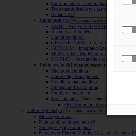
Suurnopeuksiset sähkömekaaniset energianm
Työn merkityksellisyys ja merkityksettömyy
Willatus 2.0
Tutkimusalustat
Avaa seuraava valikkotaso
AMBI – Analytics-Based Management for Bu
Business and Society
Digital revolution
GREENRENEW – Green Hydrogen and CO2
INERCOM – Integrated Energy Conversion
MORE SIM – Modelling reality through sim
SCI-MAT – Sustainable circularity of inorga
Tutkimusryhmät
Avaa seuraava valikkotaso
Jätehuoltotekniikka
Knowledge Management
Sovellettu matematiikka
Strategy and Accounting
Supply management
Teräsrakenteet
Avaa seuraava valikkotaso
HRO Suunnittelufoorumi
Tutkimusyhteistyö
Avaa seuraava valikkotaso
Menestystarinoita
Näin toimii tutkimusyhteistyö
Strategiset yrityskumppanit
Kempower Electric Mobility Research Center –