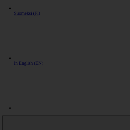
Suomeksi (FI)
In English (EN)