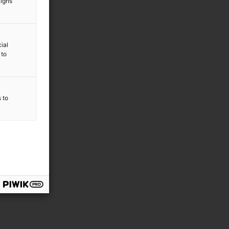
aigns
ial
 to
s to