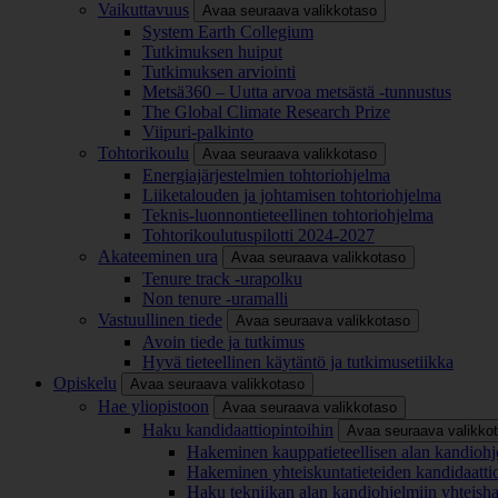
Vaikuttavuus
Avaa seuraava valikkotaso
System Earth Collegium
Tutkimuksen huiput
Tutkimuksen arviointi
Metsä360 – Uutta arvoa metsästä -tunnustus
The Global Climate Research Prize
Viipuri-palkinto
Tohtorikoulu
Avaa seuraava valikkotaso
Energiajärjestelmien tohtoriohjelma
Liiketalouden ja johtamisen tohtoriohjelma
Teknis-luonnontieteellinen tohtoriohjelma
Tohtorikoulutuspilotti 2024-2027
Akateeminen ura
Avaa seuraava valikkotaso
Tenure track -urapolku
Non tenure -uramalli
Vastuullinen tiede
Avaa seuraava valikkotaso
Avoin tiede ja tutkimus
Hyvä tieteellinen käytäntö ja tutkimusetiikka
Opiskelu
Avaa seuraava valikkotaso
Hae yliopistoon
Avaa seuraava valikkotaso
Haku kandidaattiopintoihin
Avaa seuraava valikko
Hakeminen kauppatieteellisen alan kandiohj
Hakeminen yhteiskuntatieteiden kandidaatti
Haku tekniikan alan kandiohjelmiin yhteish