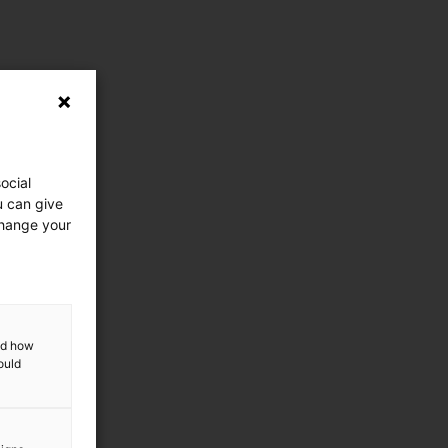
ocial
u can give
change your
and how
ould