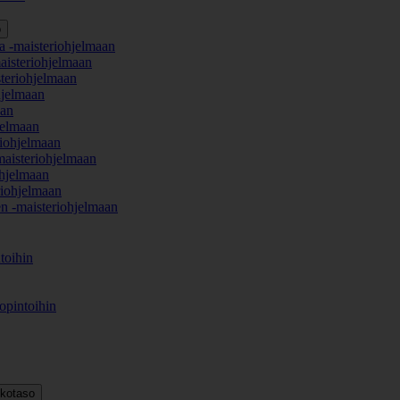
o
a -maisteriohjelmaan
aisteriohjelmaan
teriohjelmaan
hjelmaan
aan
jelmaan
iohjelmaan
maisteriohjelmaan
hjelmaan
iohjelmaan
en -maisteriohjelmaan
toihin
opintoihin
kkotaso