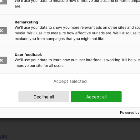
We'll use your data to measure how effective our ads and on-site camp
uunnosjärjestelmät
are.
s
Remarketing
siness and Manufacturing Industry
We'll use your data to show you more relevant ads on other sites and soc
media. We'll use it to measure how effective our ads are. We'll also use it
exclude you from campaigns that you might not like.
 for Industry Renewal
 Machinery
User feedback
ulation
We'll use your data to learn how our user interface is working. It'll help u
nic materials
improve our site for all users.
Accept selected
Decline all
Accept all
Powered by
 EMRC