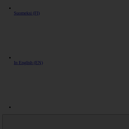
Suomeksi (FI)
In English (EN)