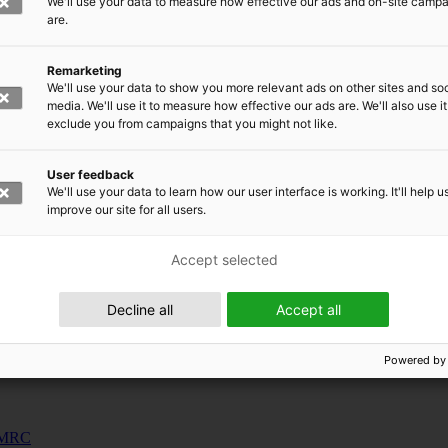
We'll use your data to measure how effective our ads and on-site camp
uunnosjärjestelmät
are.
s
Remarketing
siness and Manufacturing Industry
We'll use your data to show you more relevant ads on other sites and soc
media. We'll use it to measure how effective our ads are. We'll also use it
exclude you from campaigns that you might not like.
 for Industry Renewal
 Machinery
User feedback
ulation
We'll use your data to learn how our user interface is working. It'll help u
nic materials
improve our site for all users.
Accept selected
Decline all
Accept all
Powered by
 EMRC