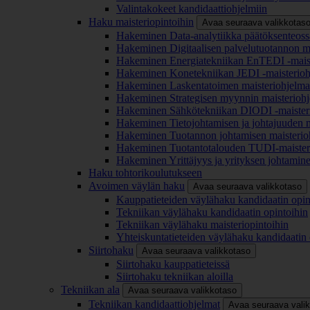
Valintakokeet kandidaattiohjelmiin
Haku maisteriopintoihin
Avaa seuraava valikkotas
Hakeminen Data-analytiikka päätöksenteoss
Hakeminen Digitaalisen palvelutuotannon m
Hakeminen Energiatekniikan EnTEDI -mais
Hakeminen Konetekniikan JEDI -maisterio
Hakeminen Laskentatoimen maisteriohjelm
Hakeminen Strategisen myynnin maisterioh
Hakeminen Sähkötekniikan DIODI -maister
Hakeminen Tietojohtamisen ja johtajuuden 
Hakeminen Tuotannon johtamisen maisterio
Hakeminen Tuotantotalouden TUDI-maister
Hakeminen Yrittäjyys ja yrityksen johtamin
Haku tohtorikoulutukseen
Avoimen väylän haku
Avaa seuraava valikkotaso
Kauppatieteiden väylähaku kandidaatin opin
Tekniikan väylähaku kandidaatin opintoihin
Tekniikan väylähaku maisteriopintoihin
Yhteiskuntatieteiden väylähaku kandidaatin 
Siirtohaku
Avaa seuraava valikkotaso
Siirtohaku kauppatieteissä
Siirtohaku tekniikan aloilla
Tekniikan ala
Avaa seuraava valikkotaso
Tekniikan kandidaattiohjelmat
Avaa seuraava vali