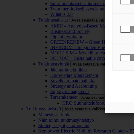
Suurnopeuksiset sähkömekaaniset energianm
Työn merkityksellisyys ja merkityksettömyy
Willatus 2.0
Tutkimusalustat
Avaa seuraava valikkotaso
AMBI – Analytics-Based Management for Bu
Business and Society
Digital revolution
GREENRENEW – Green Hydrogen and CO2
INERCOM – Integrated Energy Conversion
MORE SIM – Modelling reality through sim
SCI-MAT – Sustainable circularity of inorga
Tutkimusryhmät
Avaa seuraava valikkotaso
Jätehuoltotekniikka
Knowledge Management
Sovellettu matematiikka
Strategy and Accounting
Supply management
Teräsrakenteet
Avaa seuraava valikkotaso
HRO Suunnittelufoorumi
Tutkimusyhteistyö
Avaa seuraava valikkotaso
Menestystarinoita
Näin toimii tutkimusyhteistyö
Strategiset yrityskumppanit
Kempower Electric Mobility Research Center –