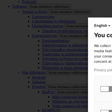
Podcastit
Tutkimus
Avaa seuraava valikkotaso
Teemat ja ilmiöt
Avaa seuraava valikkotaso
Luonnonvarat
Liiketoiminta ja yhteiskunta
English
Digitaalinen murros
Avaa seuraava valikkotaso
Tekoälyn hyödyntäminen yrityksissä
You co
Energiasiirtymä
Avaa seuraava valikkotaso
Energiaselonteko
Sähköistyminen ja sähköinen liikenne
We collect
Tulevaisuuden energiajärjestelmä
media feat
Tuulivoima ja aurinkoenergia
your conse
Vetytalous ja Power-to-x-teknologia
concent at 
Ydinvoima ja ydinturvallisuus
Bioenergia ja muut energiamuodot
Privacy po
Hae tutkimusta
Avaa seuraava valikkotaso
Henkilöt
Julkaisut
Projektit
Avaa seuraava valikkotaso
BioProt
Avaa seuraava valikkotaso
Miksi kestävästi kehitetty maski on tä
Millainen on nykyinen ja tulevaisuu
Voiko maskeja käyttää uudelleen ja ki
REMPEAT