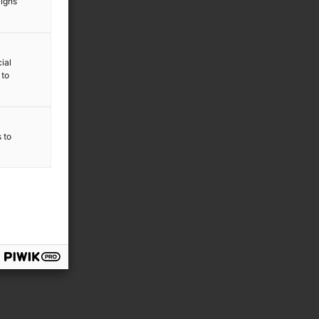
aigns
ial
 to
s to