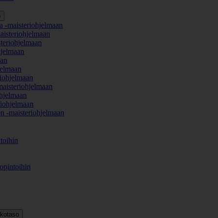
o
a -maisteriohjelmaan
aisteriohjelmaan
teriohjelmaan
hjelmaan
aan
jelmaan
iohjelmaan
maisteriohjelmaan
hjelmaan
iohjelmaan
en -maisteriohjelmaan
toihin
opintoihin
kkotaso