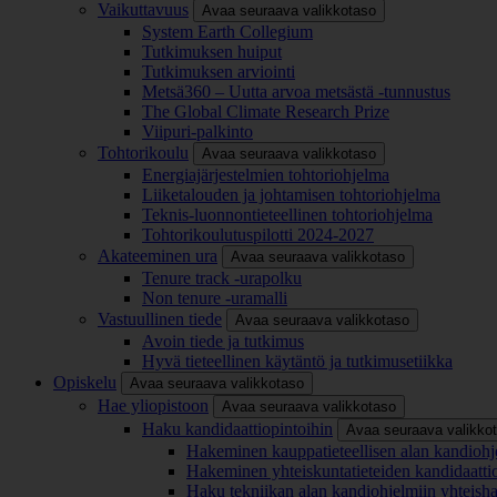
Vaikuttavuus
Avaa seuraava valikkotaso
System Earth Collegium
Tutkimuksen huiput
Tutkimuksen arviointi
Metsä360 – Uutta arvoa metsästä -tunnustus
The Global Climate Research Prize
Viipuri-palkinto
Tohtorikoulu
Avaa seuraava valikkotaso
Energiajärjestelmien tohtoriohjelma
Liiketalouden ja johtamisen tohtoriohjelma
Teknis-luonnontieteellinen tohtoriohjelma
Tohtorikoulutuspilotti 2024-2027
Akateeminen ura
Avaa seuraava valikkotaso
Tenure track -urapolku
Non tenure -uramalli
Vastuullinen tiede
Avaa seuraava valikkotaso
Avoin tiede ja tutkimus
Hyvä tieteellinen käytäntö ja tutkimusetiikka
Opiskelu
Avaa seuraava valikkotaso
Hae yliopistoon
Avaa seuraava valikkotaso
Haku kandidaattiopintoihin
Avaa seuraava valikko
Hakeminen kauppatieteellisen alan kandiohj
Hakeminen yhteiskuntatieteiden kandidaatti
Haku tekniikan alan kandiohjelmiin yhteish