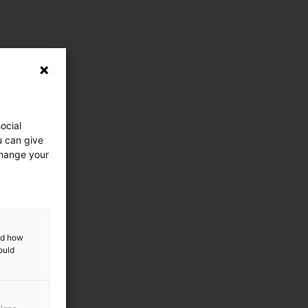
ocial
u can give
change your
and how
ould