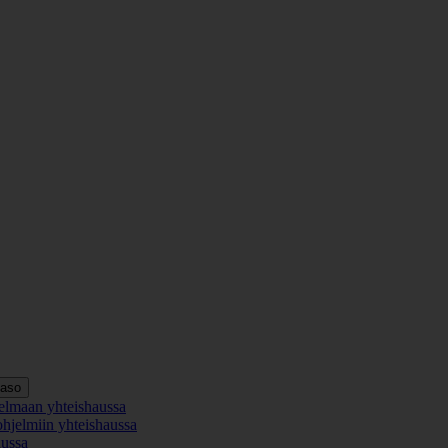
taso
elmaan yhteishaussa
ohjelmiin yhteishaussa
aussa