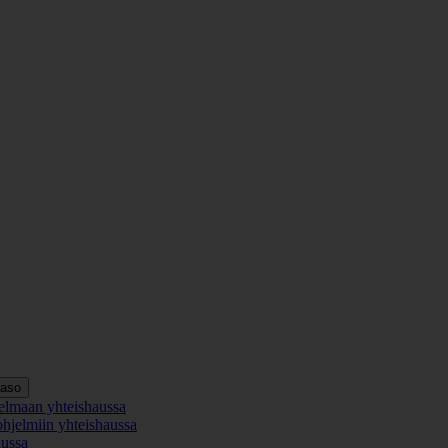
taso
elmaan yhteishaussa
ohjelmiin yhteishaussa
aussa