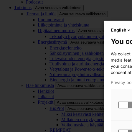
Podcastit
Tutkimus
Avaa seuraava valikkotaso
Teemat ja ilmiöt
Avaa seuraava valikkotaso
Luonnonvarat
Liiketoiminta ja yhteiskunta
English
Digitaalinen murros
Avaa seuraava valikkotaso
Tekoälyn hyödyntäminen yrityksissä
You co
Energiasiirtymä
Avaa seuraava valikkotaso
Energiaselonteko
Sähköistyminen ja sähköinen liikenne
We collect
Tulevaisuuden energiajärjestelmä
media feat
Tuulivoima ja aurinkoenergia
your conse
Vetytalous ja Power-to-x-teknologia
concent at 
Ydinvoima ja ydinturvallisuus
Bioenergia ja muut energiamuodot
Privacy po
Hae tutkimusta
Avaa seuraava valikkotaso
Henkilöt
Julkaisut
Projektit
Avaa seuraava valikkotaso
BioProt
Avaa seuraava valikkotaso
Miksi kestävästi kehitetty maski on tä
Millainen on nykyinen ja tulevaisuu
Voiko maskeja käyttää uudelleen ja ki
REMPEAT