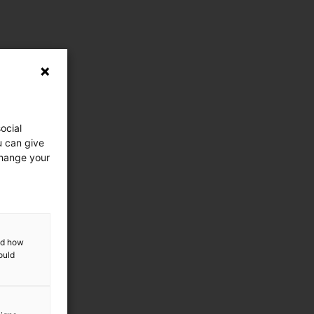
ocial
u can give
change your
and how
ould