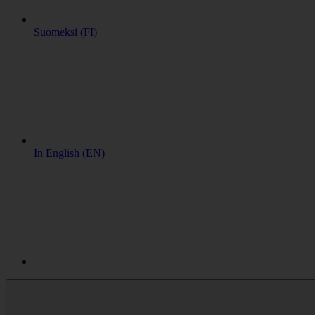
Suomeksi (FI)
In English (EN)