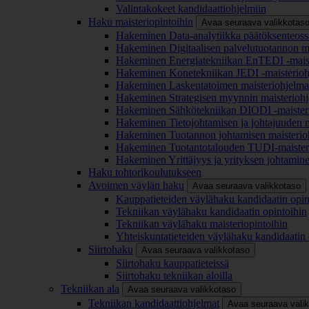
Valintakokeet kandidaattiohjelmiin
Haku maisteriopintoihin
Avaa seuraava valikkotas
Hakeminen Data-analytiikka päätöksenteoss
Hakeminen Digitaalisen palvelutuotannon m
Hakeminen Energiatekniikan EnTEDI -mais
Hakeminen Konetekniikan JEDI -maisterio
Hakeminen Laskentatoimen maisteriohjelm
Hakeminen Strategisen myynnin maisterioh
Hakeminen Sähkötekniikan DIODI -maister
Hakeminen Tietojohtamisen ja johtajuuden 
Hakeminen Tuotannon johtamisen maisterio
Hakeminen Tuotantotalouden TUDI-maister
Hakeminen Yrittäjyys ja yrityksen johtamin
Haku tohtorikoulutukseen
Avoimen väylän haku
Avaa seuraava valikkotaso
Kauppatieteiden väylähaku kandidaatin opin
Tekniikan väylähaku kandidaatin opintoihin
Tekniikan väylähaku maisteriopintoihin
Yhteiskuntatieteiden väylähaku kandidaatin 
Siirtohaku
Avaa seuraava valikkotaso
Siirtohaku kauppatieteissä
Siirtohaku tekniikan aloilla
Tekniikan ala
Avaa seuraava valikkotaso
Tekniikan kandidaattiohjelmat
Avaa seuraava vali