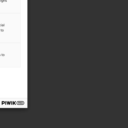
aigns
ial
 to
s to