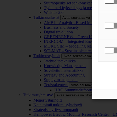
Suurnopeuksiset sähkömekaaniset energianm
Työn merkityksellisyys ja merkityksettömyy
Willatus 2.0
Tutkimusalustat
Avaa seuraava valikkotaso
AMBI – Analytics-Based Management for Bu
Business and Society
Digital revolution
GREENRENEW – Green Hydrogen and CO2
INERCOM – Integrated Energy Conversion
MORE SIM – Modelling reality through sim
SCI-MAT – Sustainable circularity of inorga
Tutkimusryhmät
Avaa seuraava valikkotaso
Jätehuoltotekniikka
Knowledge Management
Sovellettu matematiikka
Strategy and Accounting
Supply management
Teräsrakenteet
Avaa seuraava valikkotaso
HRO Suunnittelufoorumi
Tutkimusyhteistyö
Avaa seuraava valikkotaso
Menestystarinoita
Näin toimii tutkimusyhteistyö
Strategiset yrityskumppanit
Kempower Electric Mobility Research Center –