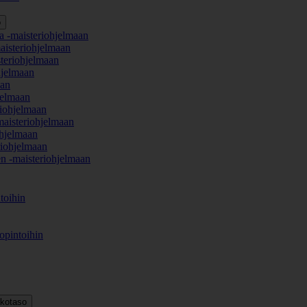
o
a -maisteriohjelmaan
aisteriohjelmaan
teriohjelmaan
hjelmaan
aan
jelmaan
iohjelmaan
maisteriohjelmaan
hjelmaan
iohjelmaan
en -maisteriohjelmaan
toihin
opintoihin
kkotaso