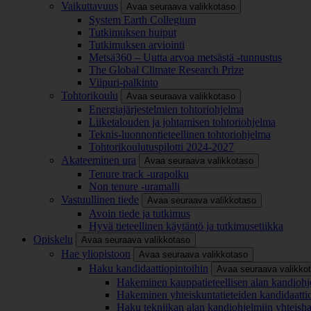
Vaikuttavuus
Avaa seuraava valikkotaso
System Earth Collegium
Tutkimuksen huiput
Tutkimuksen arviointi
Metsä360 – Uutta arvoa metsästä -tunnustus
The Global Climate Research Prize
Viipuri-palkinto
Tohtorikoulu
Avaa seuraava valikkotaso
Energiajärjestelmien tohtoriohjelma
Liiketalouden ja johtamisen tohtoriohjelma
Teknis-luonnontieteellinen tohtoriohjelma
Tohtorikoulutuspilotti 2024-2027
Akateeminen ura
Avaa seuraava valikkotaso
Tenure track -urapolku
Non tenure -uramalli
Vastuullinen tiede
Avaa seuraava valikkotaso
Avoin tiede ja tutkimus
Hyvä tieteellinen käytäntö ja tutkimusetiikka
Opiskelu
Avaa seuraava valikkotaso
Hae yliopistoon
Avaa seuraava valikkotaso
Haku kandidaattiopintoihin
Avaa seuraava valikko
Hakeminen kauppatieteellisen alan kandiohj
Hakeminen yhteiskuntatieteiden kandidaatti
Haku tekniikan alan kandiohjelmiin yhteish