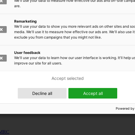
We'll use your data to measure how effective our ads and on-site camp
uunnosjärjestelmät
are.
s
Remarketing
siness and Manufacturing Industry
We'll use your data to show you more relevant ads on other sites and soc
media. We'll use it to measure how effective our ads are. We'll also use it
exclude you from campaigns that you might not like.
 for Industry Renewal
 Machinery
User feedback
ulation
We'll use your data to learn how our user interface is working. It'll help u
nic materials
improve our site for all users.
Accept selected
Decline all
Accept all
Powered by
 EMRC