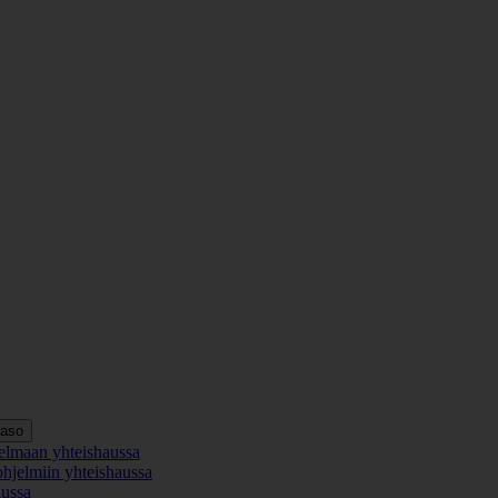
taso
elmaan yhteishaussa
ohjelmiin yhteishaussa
aussa