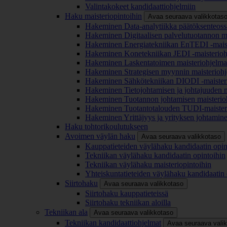
Valintakokeet kandidaattiohjelmiin
Haku maisteriopintoihin
Avaa seuraava valikkotas
Hakeminen Data-analytiikka päätöksenteoss
Hakeminen Digitaalisen palvelutuotannon m
Hakeminen Energiatekniikan EnTEDI -mais
Hakeminen Konetekniikan JEDI -maisterio
Hakeminen Laskentatoimen maisteriohjelm
Hakeminen Strategisen myynnin maisterioh
Hakeminen Sähkötekniikan DIODI -maister
Hakeminen Tietojohtamisen ja johtajuuden 
Hakeminen Tuotannon johtamisen maisterio
Hakeminen Tuotantotalouden TUDI-maister
Hakeminen Yrittäjyys ja yrityksen johtamin
Haku tohtorikoulutukseen
Avoimen väylän haku
Avaa seuraava valikkotaso
Kauppatieteiden väylähaku kandidaatin opin
Tekniikan väylähaku kandidaatin opintoihin
Tekniikan väylähaku maisteriopintoihin
Yhteiskuntatieteiden väylähaku kandidaatin 
Siirtohaku
Avaa seuraava valikkotaso
Siirtohaku kauppatieteissä
Siirtohaku tekniikan aloilla
Tekniikan ala
Avaa seuraava valikkotaso
Tekniikan kandidaattiohjelmat
Avaa seuraava vali