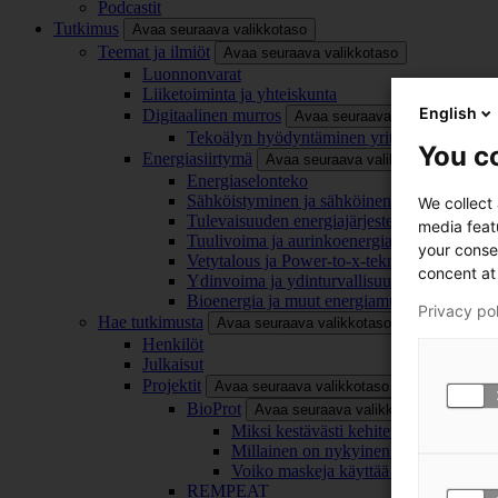
Podcastit
Tutkimus
Avaa seuraava valikkotaso
Teemat ja ilmiöt
Avaa seuraava valikkotaso
Luonnonvarat
Liiketoiminta ja yhteiskunta
English
Digitaalinen murros
Avaa seuraava valikkotaso
Tekoälyn hyödyntäminen yrityksissä
You co
Energiasiirtymä
Avaa seuraava valikkotaso
Energiaselonteko
Sähköistyminen ja sähköinen liikenne
We collect
Tulevaisuuden energiajärjestelmä
media feat
Tuulivoima ja aurinkoenergia
your conse
Vetytalous ja Power-to-x-teknologia
concent at 
Ydinvoima ja ydinturvallisuus
Bioenergia ja muut energiamuodot
Privacy po
Hae tutkimusta
Avaa seuraava valikkotaso
Henkilöt
Julkaisut
Projektit
Avaa seuraava valikkotaso
BioProt
Avaa seuraava valikkotaso
Miksi kestävästi kehitetty maski on tä
Millainen on nykyinen ja tulevaisuu
Voiko maskeja käyttää uudelleen ja ki
REMPEAT