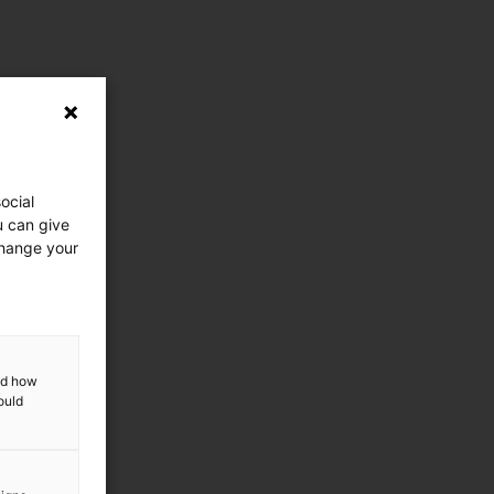
ocial
u can give
change your
and how
ould