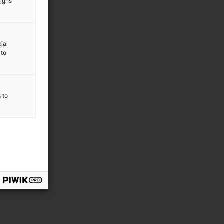
aigns
ial
 to
s to