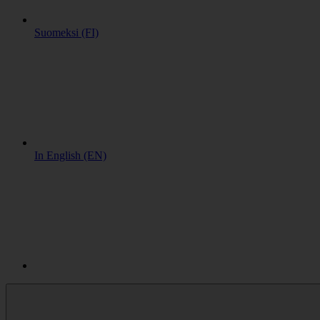
Suomeksi (FI)
In English (EN)