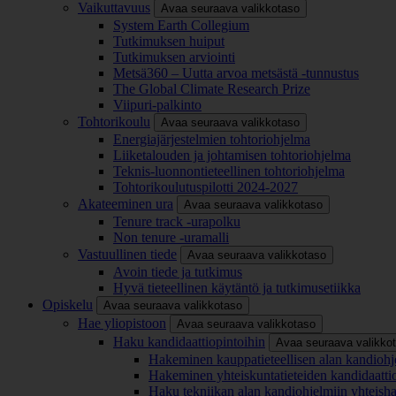
Vaikuttavuus
Avaa seuraava valikkotaso
System Earth Collegium
Tutkimuksen huiput
Tutkimuksen arviointi
Metsä360 – Uutta arvoa metsästä -tunnustus
The Global Climate Research Prize
Viipuri-palkinto
Tohtorikoulu
Avaa seuraava valikkotaso
Energiajärjestelmien tohtoriohjelma
Liiketalouden ja johtamisen tohtoriohjelma
Teknis-luonnontieteellinen tohtoriohjelma
Tohtorikoulutuspilotti 2024-2027
Akateeminen ura
Avaa seuraava valikkotaso
Tenure track -urapolku
Non tenure -uramalli
Vastuullinen tiede
Avaa seuraava valikkotaso
Avoin tiede ja tutkimus
Hyvä tieteellinen käytäntö ja tutkimusetiikka
Opiskelu
Avaa seuraava valikkotaso
Hae yliopistoon
Avaa seuraava valikkotaso
Haku kandidaattiopintoihin
Avaa seuraava valikko
Hakeminen kauppatieteellisen alan kandiohj
Hakeminen yhteiskuntatieteiden kandidaatti
Haku tekniikan alan kandiohjelmiin yhteish