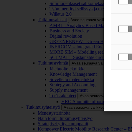
Suurnopeuksiset sähkömekaaniset energianm
Työn merkityksellisyys ja merkityksettömyy
Willatus 2.0
Tutkimusalustat
Avaa seuraava valikkotaso
AMBI – Analytics-Based Management for Bu
Business and Society
Digital revolution
GREENRENEW – Green Hydrogen and CO2
INERCOM – Integrated Energy Conversion
MORE SIM – Modelling reality through sim
SCI-MAT – Sustainable circularity of inorga
Tutkimusryhmät
Avaa seuraava valikkotaso
Jätehuoltotekniikka
Knowledge Management
Sovellettu matematiikka
Strategy and Accounting
Supply management
Teräsrakenteet
Avaa seuraava valikkotaso
HRO Suunnittelufoorumi
Tutkimusyhteistyö
Avaa seuraava valikkotaso
Menestystarinoita
Näin toimii tutkimusyhteistyö
Strategiset yrityskumppanit
Kempower Electric Mobility Research Center –