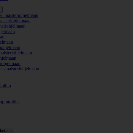
o
a -maisteriohjelmaan
aisteriohjelmaan
teriohjelmaan
hjelmaan
aan
jelmaan
iohjelmaan
maisteriohjelmaan
hjelmaan
iohjelmaan
en -maisteriohjelmaan
toihin
opintoihin
kkotaso