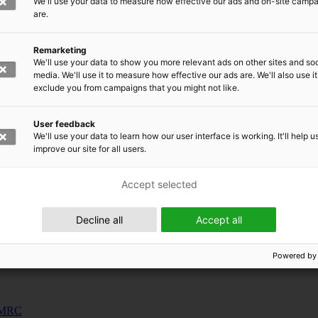
We'll use your data to measure how effective our ads and on-site camp
uunnosjärjestelmät
are.
s
Remarketing
siness and Manufacturing Industry
We'll use your data to show you more relevant ads on other sites and soc
media. We'll use it to measure how effective our ads are. We'll also use it
exclude you from campaigns that you might not like.
 for Industry Renewal
 Machinery
User feedback
ulation
We'll use your data to learn how our user interface is working. It'll help u
nic materials
improve our site for all users.
Accept selected
Decline all
Accept all
Powered by
 EMRC