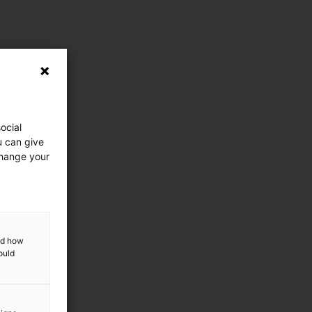
ocial
u can give
change your
and how
ould