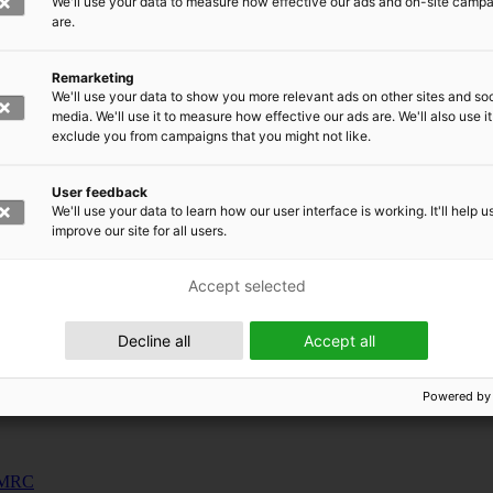
We'll use your data to measure how effective our ads and on-site camp
uunnosjärjestelmät
are.
s
Remarketing
siness and Manufacturing Industry
We'll use your data to show you more relevant ads on other sites and soc
media. We'll use it to measure how effective our ads are. We'll also use it
exclude you from campaigns that you might not like.
 for Industry Renewal
 Machinery
User feedback
ulation
We'll use your data to learn how our user interface is working. It'll help u
nic materials
improve our site for all users.
Accept selected
Decline all
Accept all
Powered by
 EMRC