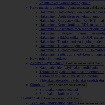
Valintakokeet kandidaattiohjelmiin
Haku maisteriopintoihin
Avaa seuraava valikkotas
Hakeminen Data-analytiikka päätöksenteoss
Hakeminen Digitaalisen palvelutuotannon m
Hakeminen Energiatekniikan EnTEDI -mais
Hakeminen Konetekniikan JEDI -maisterio
Hakeminen Laskentatoimen maisteriohjelm
Hakeminen Strategisen myynnin maisterioh
Hakeminen Sähkötekniikan DIODI -maister
Hakeminen Tietojohtamisen ja johtajuuden 
Hakeminen Tuotannon johtamisen maisterio
Hakeminen Tuotantotalouden TUDI-maister
Hakeminen Yrittäjyys ja yrityksen johtamin
Haku tohtorikoulutukseen
Avoimen väylän haku
Avaa seuraava valikkotaso
Kauppatieteiden väylähaku kandidaatin opin
Tekniikan väylähaku kandidaatin opintoihin
Tekniikan väylähaku maisteriopintoihin
Yhteiskuntatieteiden väylähaku kandidaatin 
Siirtohaku
Avaa seuraava valikkotaso
Siirtohaku kauppatieteissä
Siirtohaku tekniikan aloilla
Tekniikan ala
Avaa seuraava valikkotaso
Tekniikan kandidaattiohjelmat
Avaa seuraava vali