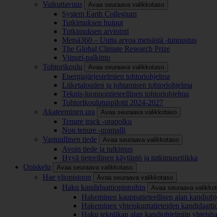
Vaikuttavuus
Avaa seuraava valikkotaso
System Earth Collegium
Tutkimuksen huiput
Tutkimuksen arviointi
Metsä360 – Uutta arvoa metsästä -tunnustus
The Global Climate Research Prize
Viipuri-palkinto
Tohtorikoulu
Avaa seuraava valikkotaso
Energiajärjestelmien tohtoriohjelma
Liiketalouden ja johtamisen tohtoriohjelma
Teknis-luonnontieteellinen tohtoriohjelma
Tohtorikoulutuspilotti 2024-2027
Akateeminen ura
Avaa seuraava valikkotaso
Tenure track -urapolku
Non tenure -uramalli
Vastuullinen tiede
Avaa seuraava valikkotaso
Avoin tiede ja tutkimus
Hyvä tieteellinen käytäntö ja tutkimusetiikka
Opiskelu
Avaa seuraava valikkotaso
Hae yliopistoon
Avaa seuraava valikkotaso
Haku kandidaattiopintoihin
Avaa seuraava valikko
Hakeminen kauppatieteellisen alan kandiohj
Hakeminen yhteiskuntatieteiden kandidaatti
Haku tekniikan alan kandiohjelmiin yhteish