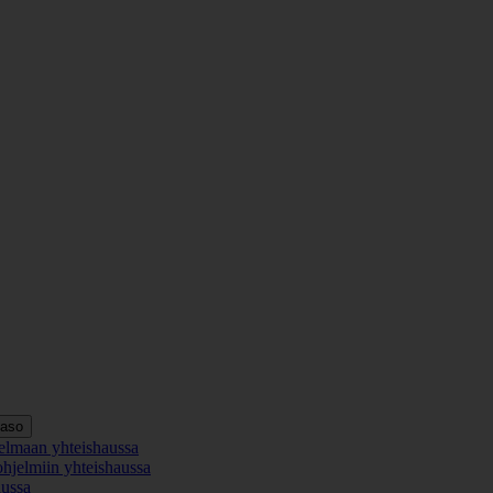
taso
elmaan yhteishaussa
ohjelmiin yhteishaussa
aussa