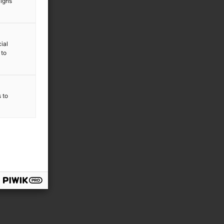
aigns
ial
 to
s to