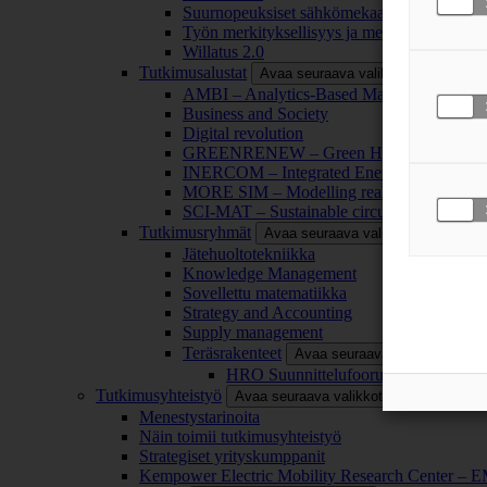
Suurnopeuksiset sähkömekaaniset energianm
Työn merkityksellisyys ja merkityksettömyy
Willatus 2.0
Tutkimusalustat
Avaa seuraava valikkotaso
AMBI – Analytics-Based Management for Bu
Business and Society
Digital revolution
GREENRENEW – Green Hydrogen and CO2
INERCOM – Integrated Energy Conversion
MORE SIM – Modelling reality through sim
SCI-MAT – Sustainable circularity of inorga
Tutkimusryhmät
Avaa seuraava valikkotaso
Jätehuoltotekniikka
Knowledge Management
Sovellettu matematiikka
Strategy and Accounting
Supply management
Teräsrakenteet
Avaa seuraava valikkotaso
HRO Suunnittelufoorumi
Tutkimusyhteistyö
Avaa seuraava valikkotaso
Menestystarinoita
Näin toimii tutkimusyhteistyö
Strategiset yrityskumppanit
Kempower Electric Mobility Research Center –