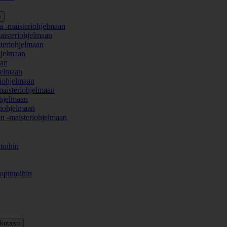
o
a -maisteriohjelmaan
aisteriohjelmaan
teriohjelmaan
hjelmaan
aan
jelmaan
iohjelmaan
maisteriohjelmaan
hjelmaan
iohjelmaan
en -maisteriohjelmaan
toihin
opintoihin
kkotaso