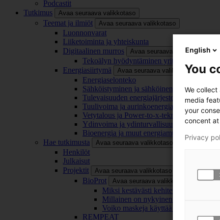
Podcastit
Tutkimus
Avaa seuraava valikkotaso
Teemat ja ilmiöt
Avaa seuraava valikkotaso
Luonnonvarat
Liiketoiminta ja yhteiskunta
English
Digitaalinen murros
Avaa seuraava valikkotaso
Tekoälyn hyödyntäminen yrityksissä
You co
Energiasiirtymä
Avaa seuraava valikkotaso
Energiaselonteko
Sähköistyminen ja sähköinen liikenne
We collect
Tulevaisuuden energiajärjestelmä
media feat
Tuulivoima ja aurinkoenergia
your conse
Vetytalous ja Power-to-x-teknologia
concent at 
Ydinvoima ja ydinturvallisuus
Bioenergia ja muut energiamuodot
Privacy po
Hae tutkimusta
Avaa seuraava valikkotaso
Henkilöt
Julkaisut
Projektit
Avaa seuraava valikkotaso
BioProt
Avaa seuraava valikkotaso
Miksi kestävästi kehitetty maski on tä
Millainen on nykyinen ja tulevaisuu
Voiko maskeja käyttää uudelleen ja ki
REMPEAT