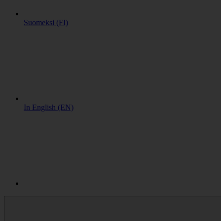
Suomeksi (FI)
In English (EN)