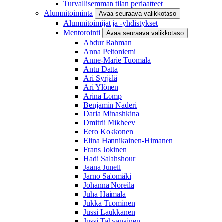
Turvallisemman tilan periaatteet
Alumnitoiminta
Avaa seuraava valikkotaso
Alumnitoimijat ja -yhdistykset
Mentorointi
Avaa seuraava valikkotaso
Abdur Rahman
Anna Peltoniemi
Anne-Marie Tuomala
Antu Datta
Ari Syrjälä
Ari Ylönen
Arina Lomp
Benjamin Naderi
Daria Minashkina
Dmitrii Mikheev
Eero Kokkonen
Elina Hannikainen-Himanen
Frans Jokinen
Hadi Salahshour
Jaana Junell
Jarno Salomäki
Johanna Noreila
Juha Haimala
Jukka Tuominen
Jussi Laukkanen
Jussi Tahvanainen