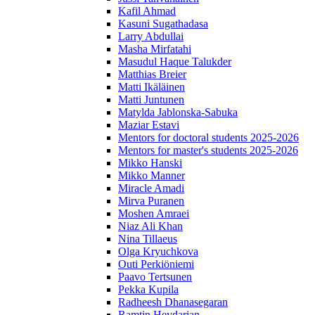
Kafil Ahmad
Kasuni Sugathadasa
Larry Abdullai
Masha Mirfatahi
Masudul Haque Talukder
Matthias Breier
Matti Ikäläinen
Matti Juntunen
Matylda Jablonska-Sabuka
Maziar Estavi
Mentors for doctoral students 2025-2026
Mentors for master's students 2025-2026
Mikko Hanski
Mikko Manner
Miracle Amadi
Mirva Puranen
Moshen Amraei
Niaz Ali Khan
Nina Tillaeus
Olga Kryuchkova
Outi Perkiöniemi
Paavo Tertsunen
Pekka Kupila
Radheesh Dhanasegaran
Ramtin Heydarian