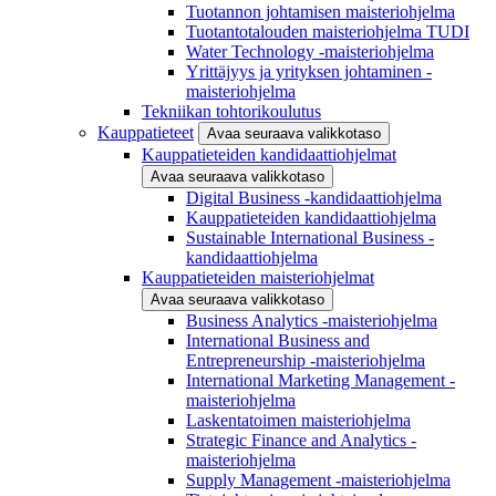
Tuotannon johtamisen maisteriohjelma
Tuotantotalouden maisteriohjelma TUDI
Water Technology -maisteriohjelma
Yrittäjyys ja yrityksen johtaminen -
maisteriohjelma
Tekniikan tohtorikoulutus
Kauppatieteet
Avaa seuraava valikkotaso
Kauppatieteiden kandidaattiohjelmat
Avaa seuraava valikkotaso
Digital Business -kandidaattiohjelma
Kauppatieteiden kandidaattiohjelma
Sustainable International Business -
kandidaattiohjelma
Kauppatieteiden maisteriohjelmat
Avaa seuraava valikkotaso
Business Analytics -maisteriohjelma
International Business and
Entrepreneurship -maisteriohjelma
International Marketing Management -
maisteriohjelma
Laskentatoimen maisteriohjelma
Strategic Finance and Analytics -
maisteriohjelma
Supply Management -maisteriohjelma