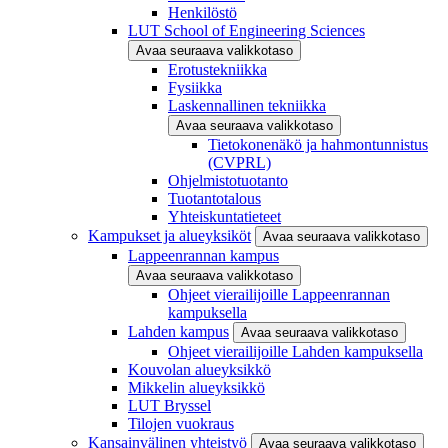
Henkilöstö
LUT School of Engineering Sciences
Avaa seuraava valikkotaso
Erotustekniikka
Fysiikka
Laskennallinen tekniikka
Avaa seuraava valikkotaso
Tietokonenäkö ja hahmontunnistus
(CVPRL)
Ohjelmistotuotanto
Tuotantotalous
Yhteiskuntatieteet
Kampukset ja alueyksiköt
Avaa seuraava valikkotaso
Lappeenrannan kampus
Avaa seuraava valikkotaso
Ohjeet vierailijoille Lappeenrannan
kampuksella
Lahden kampus
Avaa seuraava valikkotaso
Ohjeet vierailijoille Lahden kampuksella
Kouvolan alueyksikkö
Mikkelin alueyksikkö
LUT Bryssel
Tilojen vuokraus
Kansainvälinen yhteistyö
Avaa seuraava valikkotaso