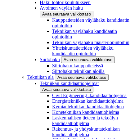
Haku tohtorikoulutukseen
Avoimen väylän haku
Avaa seuraava valikkotaso
Kauppatieteiden väylähaku kandidaatin
opintoihin
Tekniikan väylähaku kandidaatin
opintoihin
Tekniikan väylähaku maisteriopintoihin
Yhteiskuntatieteiden väylähaku
kandidaatin opintoihin
Siirtohaku
Avaa seuraava valikkotaso
Siirtohaku kauppatieteissä
Siirtohaku tekniikan aloilla
Tekniikan ala
Avaa seuraava valikkotaso
Tekniikan kandidaattiohjelmat
Avaa seuraava valikkotaso
Civil Engineering -kandidaattiohjelma
Energiatekniikan kandidaattiohjelma
Kemiantekniikan kandidaattiohjelma
Konetekniikan kandidaattiohjelma
Laskennallisen tieteen ja tekoälyn
kandidaattiohjelma
Rakennus- ja yhdyskuntatekniikan
kandidaattiohjelma