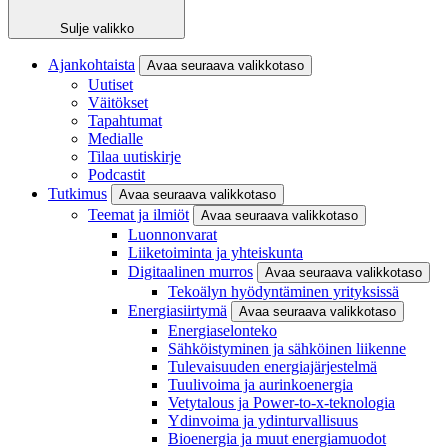
Sulje valikko
Ajankohtaista
Avaa seuraava valikkotaso
Uutiset
Väitökset
Tapahtumat
Medialle
Tilaa uutiskirje
Podcastit
Tutkimus
Avaa seuraava valikkotaso
Teemat ja ilmiöt
Avaa seuraava valikkotaso
Luonnonvarat
Liiketoiminta ja yhteiskunta
Digitaalinen murros
Avaa seuraava valikkotaso
Tekoälyn hyödyntäminen yrityksissä
Energiasiirtymä
Avaa seuraava valikkotaso
Energiaselonteko
Sähköistyminen ja sähköinen liikenne
Tulevaisuuden energiajärjestelmä
Tuulivoima ja aurinkoenergia
Vetytalous ja Power-to-x-teknologia
Ydinvoima ja ydinturvallisuus
Bioenergia ja muut energiamuodot