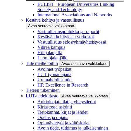
EULIST - European Universities Linking
Society and Technology
International Associations and Networks
Kestävä kehitys ja vastuullisuus
Avaa seuraava valikkotaso
Vastuullisuuspolitiikka ja -raportit
Kestävän kehityksen verkostot
Vastuullisuus sidosryhmäyhteistyössä
Vihreä kampus
Hiilijalanjälki
Luontojalanjälki
Tule meille töihin
Avaa seuraava valikkotaso
Avoimet työpaikat
LUT työnantajana
Uramahdollisuudet
HR Excellence in Research
Tieteen tukeminen
LUT-tiedekirjasto
Avaa seuraava valikkotaso
Aukioloajat, tilat ja yhteystiedot
Kirjastossa asiointi
Tietokannat, kirjat ja lehdet
Opetus ja ohjaus
Opinnäytetyöt ja väitöskirjat
Avoin tiede, tutkimus ja julkaiseminen