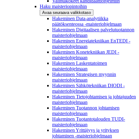
Valintakokeet kandidaattiohjelmiin
Haku maisteriopintoihin
Avaa seuraava valikkotaso
Hakeminen Data-analytiikka
päätöksenteossa -maisteriohjelmaan
Hakeminen Digitaalisen palvelutuotannon
maisteriohjelmaan
Hakeminen Energiatekniikan EnTEDI -
maisteriohjelmaan
Hakeminen Konetekniikan JEDI -
maisteriohjelmaan
Hakeminen Laskentatoimen
maisteriohjelmaan
Hakeminen Strategisen myynnin
maisteriohjelmaan
Hakeminen Sähkötekniikan DIODI -
maisteriohjelmaan
Hakeminen Tietojohtamisen ja johtajuuden
maisteriohjelmaan
Hakeminen Tuotannon johtamisen
maisteriohjelmaan
Hakeminen Tuotantotalouden TUDI-
maisteriohjelmaan
Hakeminen Yrittäjyys ja yrityksen
johtaminen -maisteriohjelmaan