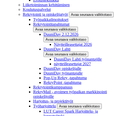
Erotustekniikka
Liiketoiminnan kehittäminen
Koulutuspalvelut
Rekrytointi ja opiskelijatyöt
Avaa seuraava valikkotaso
Työpaikkailmoitukset
Rekrytointitapahtumat
Avaa seuraava valikkotaso
DuuniDay 2.12.2026
Avaa seuraava valikkotaso
Näytteilleasettajat 2026
DuuniDay Lahti
Avaa seuraava valikkotaso
DuuniDay Lahti työnantajille
näytteilleasettajat 2027
DuuniDay opiskelijalle
DuuniDay työnantajalle
Pop-Up Rekry -tapahtuma
RekryPoint -tapahtuma
Rekrytointikumppanuus
RekryMail - avoimen työpaikan markkinointi
opiskelijoille
Harjoitus- ja projektityöt
Työharjoittelu
Avaa seuraava valikkotaso
LUT Career Spark Harjoittelu- ja
lopputyötuki