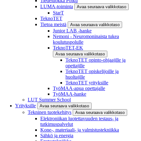
Tiedeluokka Polku
LUMA-toiminta
Avaa seuraava valikkotaso
StarT
TeknoTET
Tietoa meistä
Avaa seuraava valikkotaso
Junior LAB -hanke
Nemoni - Neuromoninaista tukea
koulutuspolulle
TeknoTET-EK
Avaa seuraava valikkotaso
TeknoTET opinto-ohjaajille ja
opettajille
TeknoTET opiskelijoille ja
huoltajille
TeknoTET yrityksille
TyöMAA-apua opettajalle
TyöMAA-hanke
LUT Summer School
Yrityksille
Avaa seuraava valikkotaso
Tekninen tuotekehitys
Avaa seuraava valikkotaso
Elektroniikan luotettavuuden testaus- ja
tutkimuspalvelut
Kone-, materiaali- ja valmistustekniikka
Sähkö ja energia