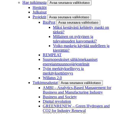
Hae tutkimusta
Avaa seuraava valikkotaso
Henkilöt
Julkaisut
Projektit
Avaa seuraava valikkotaso
BioProt
Avaa seuraava valikkotaso
Miksi kestävästi kehitetty maski on
tärkeä?
Millainen on nykyinen ja
tulevaisuuden kasvomaski?
Voiko maskeja käyttää uudelleen ja
kierrättää?
REMPEAT
Suurnopeuksiset sähkömekaaniset
energianmuunnosjärjestelmät
Työn merkityksellisyys ja
merkityksettömyys
Willatus 2.0
Tutkimusalustat
Avaa seuraava valikkotaso
AMBI – Analytics-Based Management for
Business and Manufacturing Industry
Business and Society
Digital revolution
GREENRENEW – Green Hydrogen and
CO2 for Industry Renewal