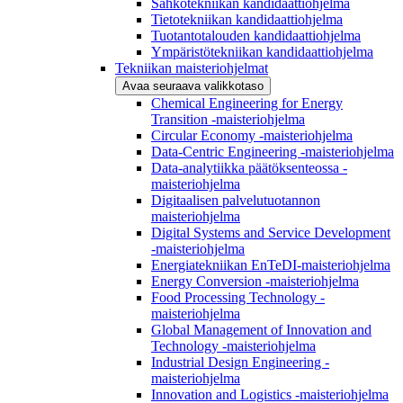
Sähkötekniikan kandidaattiohjelma
Tietotekniikan kandidaattiohjelma
Tuotantotalouden kandidaattiohjelma
Ympäristötekniikan kandidaattiohjelma
Tekniikan maisteriohjelmat
Avaa seuraava valikkotaso
Chemical Engineering for Energy
Transition -maisteriohjelma
Circular Economy -maisteriohjelma
Data-Centric Engineering -maisteriohjelma
Data-analytiikka päätöksenteossa -
maisteriohjelma
Digitaalisen palvelutuotannon
maisteriohjelma
Digital Systems and Service Development
-maisteriohjelma
Energiatekniikan EnTeDI-maisteriohjelma
Energy Conversion -maisteriohjelma
Food Processing Technology -
maisteriohjelma
Global Management of Innovation and
Technology -maisteriohjelma
Industrial Design Engineering -
maisteriohjelma
Innovation and Logistics -maisteriohjelma