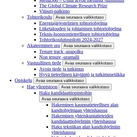
Metsä360 – Uutta arvoa metsästä -tunnustus
The Global Climate Research Prize
Viipuri-palkinto
Tohtorikoulu
Avaa seuraava valikkotaso
Energiajärjestelmien tohtoriohjelma
Liiketalouden ja johtamisen tohtoriohjelma
Teknis-luonnontieteellinen tohtoriohjelma
Tohtorikoulutuspilotti 2024-2027
Akateeminen ura
Avaa seuraava valikkotaso
Tenure track -urapolku
Non tenure -uramalli
Vastuullinen tiede
Avaa seuraava valikkotaso
Avoin tiede ja tutkimus
Hyvä tieteellinen käytäntö ja tutkimusetiikka
Opiskelu
Avaa seuraava valikkotaso
Hae yliopistoon
Avaa seuraava valikkotaso
Haku kandidaattiopintoihin
Avaa seuraava valikkotaso
Hakeminen kauppatieteellisen alan
kandiohjelmaan yhteishaussa
Hakeminen yhteiskuntatieteiden
kandidaattiohjelmiin yhteishaussa
Haku tekniikan alan kandiohjelmiin
yhteishaussa