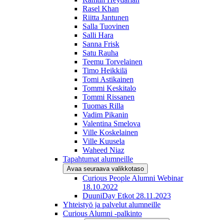
Rasel Khan
Riitta Jantunen
Salla Tuovinen
Salli Hara
Sanna Frisk
Satu Rauha
Teemu Torvelainen
Timo Heikkilä
Tomi Astikainen
Tommi Keskitalo
Tommi Rissanen
Tuomas Rilla
Vadim Pikanin
Valentina Smelova
Ville Koskelainen
Ville Kuusela
Waheed Niaz
Tapahtumat alumneille
Avaa seuraava valikkotaso
Curious People Alumni Webinar
18.10.2022
DuuniDay Etkot 28.11.2023
Yhteistyö ja palvelut alumneille
Curious Alumni -palkinto