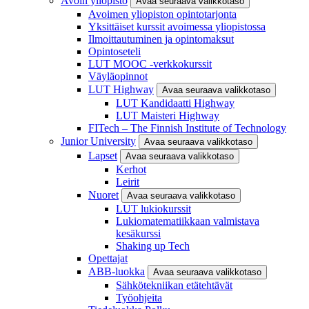
Avoin yliopisto
Avaa seuraava valikkotaso
Avoimen yliopiston opintotarjonta
Yksittäiset kurssit avoimessa yliopistossa
Ilmoittautuminen ja opintomaksut
Opintoseteli
LUT MOOC -verkkokurssit
Väyläopinnot
LUT Highway
Avaa seuraava valikkotaso
LUT Kandidaatti Highway
LUT Maisteri Highway
FITech – The Finnish Institute of Technology
Junior University
Avaa seuraava valikkotaso
Lapset
Avaa seuraava valikkotaso
Kerhot
Leirit
Nuoret
Avaa seuraava valikkotaso
LUT lukiokurssit
Lukiomatematiikkaan valmistava
kesäkurssi
Shaking up Tech
Opettajat
ABB-luokka
Avaa seuraava valikkotaso
Sähkötekniikan etätehtävät
Työohjeita