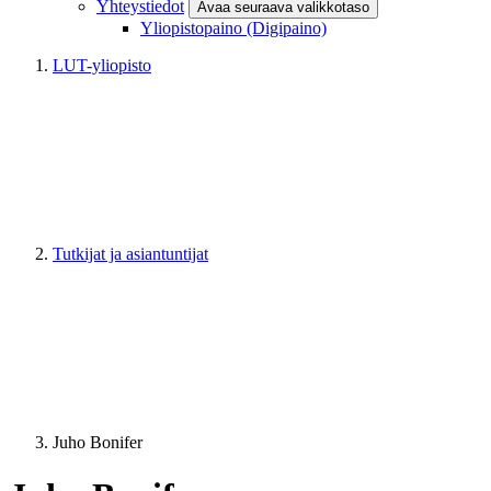
Yhteystiedot
Avaa seuraava valikkotaso
Yliopistopaino (Digipaino)
LUT-yliopisto
Tutkijat ja asiantuntijat
Juho Bonifer