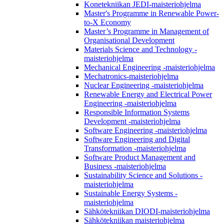
Konetekniikan JEDI-maisteriohjelma
Master's Programme in Renewable Power-
to-X Economy
Master’s Programme in Management of
Organisational Development
Materials Science and Technology -
maisteriohjelma
Mechanical Engineering -maisteriohjelma
Mechatronics-maisteriohjelma
Nuclear Engineering -maisteriohjelma
Renewable Energy and Electrical Power
Engineering -maisteriohjelma
Responsible Information Systems
Development -maisteriohjelma
Software Engineering -maisteriohjelma
Software Engineering and Digital
Transformation -maisteriohjelma
Software Product Management and
Business -maisteriohjelma
Sustainability Science and Solutions -
maisteriohjelma
Sustainable Energy Systems -
maisteriohjelma
Sähkötekniikan DIODI-maisteriohjelma
Sähkötekniikan maisteriohjelma