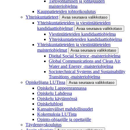
Tietojohtamisen ja johtajuuden
maisteriohjelma
Kauppatieteiden tohtorikoulutus
Yhteiskuntatieteet
Avaa seuraava valikkotaso
Yhteiskuntatieteiden ja viestintätieteiden
kandidaattiohjelmat
Avaa seuraava valikkotaso
Viestintätieteiden kandidaattiohjelma
Yhteiskuntatieteiden kandidaattiohjelma
Yhteiskuntatieteiden ja viestintätieteiden
maisteriohjelmat
Avaa seuraava valikkotaso
Digital Social Science -maisteriohjelma
Global Communications and Clean Air,
Water and Energy -maisteriohjelma
Sociotechnical Systems and Sustainability
Transitions -maisteriohjelma
Opiskelijana LUTissa
Avaa seuraava valikkotaso
Opiskelu Lappeenrannassa
Opiskelu Lahdessa
Opiskelu käytännössä
Opiskelublogi
Kansainväliset mahdollisuudet
Kokemuksia LUTista
Opinto-ohjaajille ja opettajille
Täydennyskoulutus