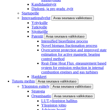
Kandidaatintyöt
Diplomi- ja pro gradu -työt
Startupeille
Innovaatiopalvelut
Avaa seuraava valikkotaso
Yrityksille
Tutkijoille
Sijoittajille
Patentit
Avaa seuraava valikkotaso
Intensified biorefining process
Novel biomass fractionation process
Overcurrent protection and improved state
estimation for active magnetic bearing
control method
Real-Time Heat Flux -measurement based
system for emission reduction in internal
combustion engines and gas turbines
Hankkeet
Tutustu meihin
Avaa seuraava valikkotaso
Yliopiston esittely
Avaa seuraava valikkotaso
Strategia
Organisaatio
Avaa seuraava valikkotaso
LUT-yliopiston hallitus
Yliopiston johto
Advisory board