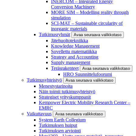
INERCOM – Integrated Energy
Conversion Machinery
MORE SIM – Modelling reality through
simulation
SCI-MAT – Sustainable circularity of
inorganic materials
Tutkimusryhmät
Avaa seuraava valikkotaso
Jätehuoltotekniikka
Knowledge Management
Sovellettu matematiikka
Strategy and Accounting
Supply management
Teräsrakenteet
Avaa seuraava valikkotaso
HRO Suunnittelufoorumi
Tutkimusyhteistyö
Avaa seuraava valikkotaso
Menestystarinoita
Näin toimii tutkimusyhteistyö
Strategiset yrityskumppanit
Kempower Electric Mobility Research Center –
EMRC
Vaikuttavuus
Avaa seuraava valikkotaso
System Earth Collegium
Tutkimuksen huiput
Tutkimuksen arviointi