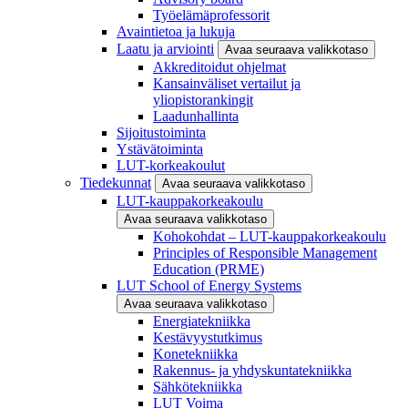
Työelämäprofessorit
Avaintietoa ja lukuja
Laatu ja arviointi
Avaa seuraava valikkotaso
Akkreditoidut ohjelmat
Kansainväliset vertailut ja
yliopistorankingit
Laadunhallinta
Sijoitustoiminta
Ystävätoiminta
LUT-korkeakoulut
Tiedekunnat
Avaa seuraava valikkotaso
LUT-kauppakorkeakoulu
Avaa seuraava valikkotaso
Kohokohdat – LUT-kauppakorkeakoulu
Principles of Responsible Management
Education (PRME)
LUT School of Energy Systems
Avaa seuraava valikkotaso
Energiatekniikka
Kestävyystutkimus
Konetekniikka
Rakennus- ja yhdyskuntatekniikka
Sähkötekniikka
LUT Voima