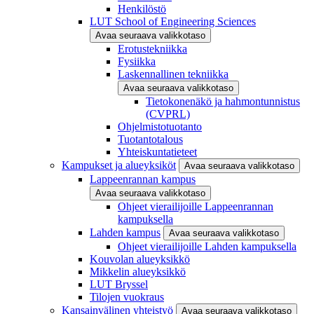
Henkilöstö
LUT School of Engineering Sciences
Avaa seuraava valikkotaso
Erotustekniikka
Fysiikka
Laskennallinen tekniikka
Avaa seuraava valikkotaso
Tietokonenäkö ja hahmontunnistus
(CVPRL)
Ohjelmistotuotanto
Tuotantotalous
Yhteiskuntatieteet
Kampukset ja alueyksiköt
Avaa seuraava valikkotaso
Lappeenrannan kampus
Avaa seuraava valikkotaso
Ohjeet vierailijoille Lappeenrannan
kampuksella
Lahden kampus
Avaa seuraava valikkotaso
Ohjeet vierailijoille Lahden kampuksella
Kouvolan alueyksikkö
Mikkelin alueyksikkö
LUT Bryssel
Tilojen vuokraus
Kansainvälinen yhteistyö
Avaa seuraava valikkotaso