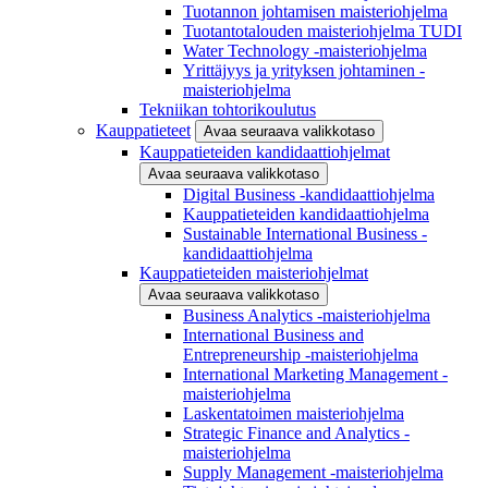
Tuotannon johtamisen maisteriohjelma
Tuotantotalouden maisteriohjelma TUDI
Water Technology -maisteriohjelma
Yrittäjyys ja yrityksen johtaminen -
maisteriohjelma
Tekniikan tohtorikoulutus
Kauppatieteet
Avaa seuraava valikkotaso
Kauppatieteiden kandidaattiohjelmat
Avaa seuraava valikkotaso
Digital Business -kandidaattiohjelma
Kauppatieteiden kandidaattiohjelma
Sustainable International Business -
kandidaattiohjelma
Kauppatieteiden maisteriohjelmat
Avaa seuraava valikkotaso
Business Analytics -maisteriohjelma
International Business and
Entrepreneurship -maisteriohjelma
International Marketing Management -
maisteriohjelma
Laskentatoimen maisteriohjelma
Strategic Finance and Analytics -
maisteriohjelma
Supply Management -maisteriohjelma