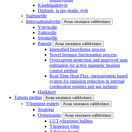
Kandidaatintyöt
Diplomi- ja pro gradu -työt
Startupeille
Innovaatiopalvelut
Avaa seuraava valikkotaso
Yrityksille
Tutkijoille
Sijoittajille
Patentit
Avaa seuraava valikkotaso
Intensified biorefining process
Novel biomass fractionation process
Overcurrent protection and improved state
estimation for active magnetic bearing
control method
Real-Time Heat Flux -measurement based
system for emission reduction in internal
combustion engines and gas turbines
Hankkeet
Tutustu meihin
Avaa seuraava valikkotaso
Yliopiston esittely
Avaa seuraava valikkotaso
Strategia
Organisaatio
Avaa seuraava valikkotaso
LUT-yliopiston hallitus
Yliopiston johto
Advisory board