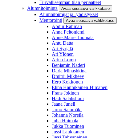
Turvallisemman tilan periaatteet
Alumnitoiminta
Avaa seuraava valikkotaso
Alumnitoimijat ja -yhdistykset
Mentorointi
Avaa seuraava valikkotaso
Abdur Rahman
Anna Peltoniemi
Anne-Marie Tuomala
Antu Datta
Ari Syrjälä
Ari Ylönen
Arina Lomp
Benjamin Naderi
Daria Minashkina
Dmitrii Mikheev
Eero Kokkonen
Elina Hannikainen-Himanen
Frans Jokinen
Hadi Salahshour
Jaana Junell
Jarno Salomäki
Johanna Noreila
Juha Haimala
Jukka Tuominen
Jussi Laukkanen
Jussi Tahvanainen