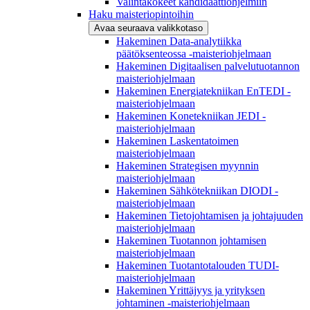
Valintakokeet kandidaattiohjelmiin
Haku maisteriopintoihin
Avaa seuraava valikkotaso
Hakeminen Data-analytiikka
päätöksenteossa -maisteriohjelmaan
Hakeminen Digitaalisen palvelutuotannon
maisteriohjelmaan
Hakeminen Energiatekniikan EnTEDI -
maisteriohjelmaan
Hakeminen Konetekniikan JEDI -
maisteriohjelmaan
Hakeminen Laskentatoimen
maisteriohjelmaan
Hakeminen Strategisen myynnin
maisteriohjelmaan
Hakeminen Sähkötekniikan DIODI -
maisteriohjelmaan
Hakeminen Tietojohtamisen ja johtajuuden
maisteriohjelmaan
Hakeminen Tuotannon johtamisen
maisteriohjelmaan
Hakeminen Tuotantotalouden TUDI-
maisteriohjelmaan
Hakeminen Yrittäjyys ja yrityksen
johtaminen -maisteriohjelmaan