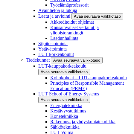
Työelämäprofessorit
Avaintietoa ja lukuja
Laatu ja arviointi
Avaa seuraava valikkotaso
Akkreditoidut ohjelmat
Kansainväliset vertailut ja
yliopistorankingit
Laadunhallinta
Sijoitustoiminta
Ystävätoiminta
LUT-korkeakoulut
Tiedekunnat
Avaa seuraava valikkotaso
LUT-kauppakorkeakoulu
Avaa seuraava valikkotaso
Kohokohdat – LUT-kauppakorkeakoulu
Principles of Responsible Management
Education (PRME)
LUT School of Energy Systems
Avaa seuraava valikkotaso
Energiatekniikka
Kestävyystutkimus
Konetekniikka
Rakennus- ja yhdyskuntatekniikka
Sähkötekniikka
LUT Voima