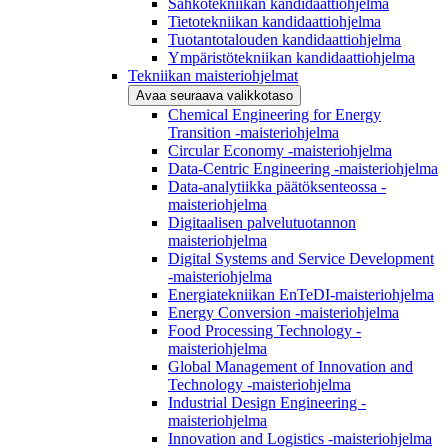
Sähkötekniikan kandidaattiohjelma
Tietotekniikan kandidaattiohjelma
Tuotantotalouden kandidaattiohjelma
Ympäristötekniikan kandidaattiohjelma
Tekniikan maisteriohjelmat
Avaa seuraava valikkotaso
Chemical Engineering for Energy
Transition -maisteriohjelma
Circular Economy -maisteriohjelma
Data-Centric Engineering -maisteriohjelma
Data-analytiikka päätöksenteossa -
maisteriohjelma
Digitaalisen palvelutuotannon
maisteriohjelma
Digital Systems and Service Development
-maisteriohjelma
Energiatekniikan EnTeDI-maisteriohjelma
Energy Conversion -maisteriohjelma
Food Processing Technology -
maisteriohjelma
Global Management of Innovation and
Technology -maisteriohjelma
Industrial Design Engineering -
maisteriohjelma
Innovation and Logistics -maisteriohjelma