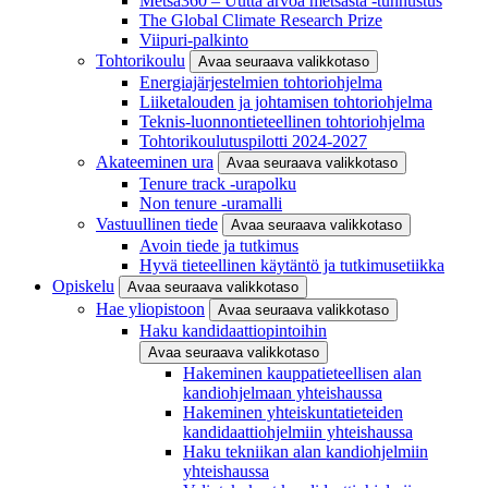
Metsä360 – Uutta arvoa metsästä -tunnustus
The Global Climate Research Prize
Viipuri-palkinto
Tohtorikoulu
Avaa seuraava valikkotaso
Energiajärjestelmien tohtoriohjelma
Liiketalouden ja johtamisen tohtoriohjelma
Teknis-luonnontieteellinen tohtoriohjelma
Tohtorikoulutuspilotti 2024-2027
Akateeminen ura
Avaa seuraava valikkotaso
Tenure track -urapolku
Non tenure -uramalli
Vastuullinen tiede
Avaa seuraava valikkotaso
Avoin tiede ja tutkimus
Hyvä tieteellinen käytäntö ja tutkimusetiikka
Opiskelu
Avaa seuraava valikkotaso
Hae yliopistoon
Avaa seuraava valikkotaso
Haku kandidaattiopintoihin
Avaa seuraava valikkotaso
Hakeminen kauppatieteellisen alan
kandiohjelmaan yhteishaussa
Hakeminen yhteiskuntatieteiden
kandidaattiohjelmiin yhteishaussa
Haku tekniikan alan kandiohjelmiin
yhteishaussa