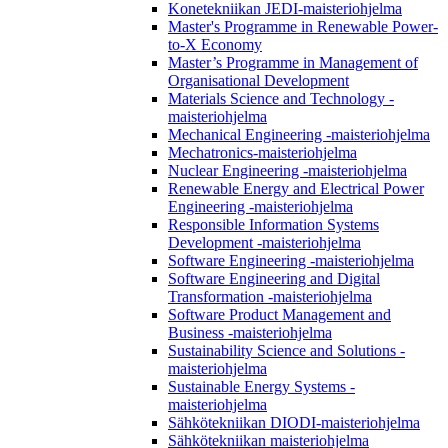
Konetekniikan JEDI-maisteriohjelma
Master's Programme in Renewable Power-
to-X Economy
Master’s Programme in Management of
Organisational Development
Materials Science and Technology -
maisteriohjelma
Mechanical Engineering -maisteriohjelma
Mechatronics-maisteriohjelma
Nuclear Engineering -maisteriohjelma
Renewable Energy and Electrical Power
Engineering -maisteriohjelma
Responsible Information Systems
Development -maisteriohjelma
Software Engineering -maisteriohjelma
Software Engineering and Digital
Transformation -maisteriohjelma
Software Product Management and
Business -maisteriohjelma
Sustainability Science and Solutions -
maisteriohjelma
Sustainable Energy Systems -
maisteriohjelma
Sähkötekniikan DIODI-maisteriohjelma
Sähkötekniikan maisteriohjelma