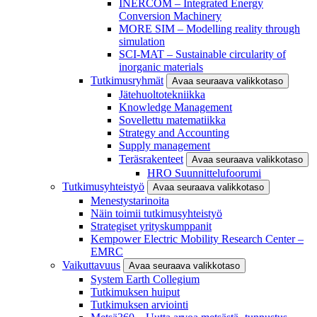
INERCOM – Integrated Energy
Conversion Machinery
MORE SIM – Modelling reality through
simulation
SCI-MAT – Sustainable circularity of
inorganic materials
Tutkimusryhmät
Avaa seuraava valikkotaso
Jätehuoltotekniikka
Knowledge Management
Sovellettu matematiikka
Strategy and Accounting
Supply management
Teräsrakenteet
Avaa seuraava valikkotaso
HRO Suunnittelufoorumi
Tutkimusyhteistyö
Avaa seuraava valikkotaso
Menestystarinoita
Näin toimii tutkimusyhteistyö
Strategiset yrityskumppanit
Kempower Electric Mobility Research Center –
EMRC
Vaikuttavuus
Avaa seuraava valikkotaso
System Earth Collegium
Tutkimuksen huiput
Tutkimuksen arviointi