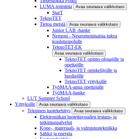
Tiedeluokka Polku
LUMA-toiminta
Avaa seuraava valikkotaso
StarT
TeknoTET
Tietoa meistä
Avaa seuraava valikkotaso
Junior LAB -hanke
Nemoni - Neuromoninaista tukea
koulutuspolulle
TeknoTET-EK
Avaa seuraava valikkotaso
TeknoTET opinto-ohjaajille ja
opettajille
TeknoTET opiskelijoille ja
huoltajille
TeknoTET yrityksille
TyöMAA-apua opettajalle
TyöMAA-hanke
LUT Summer School
Yrityksille
Avaa seuraava valikkotaso
Tekninen tuotekehitys
Avaa seuraava valikkotaso
Elektroniikan luotettavuuden testaus- ja
tutkimuspalvelut
Kone-, materiaali- ja valmistustekniikka
Sähkö ja energia