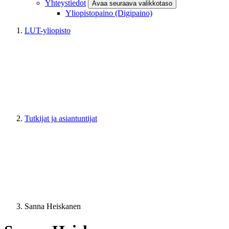
Yhteystiedot
Avaa seuraava valikkotaso
Yliopistopaino (Digipaino)
LUT-yliopisto
Tutkijat ja asiantuntijat
Sanna Heiskanen