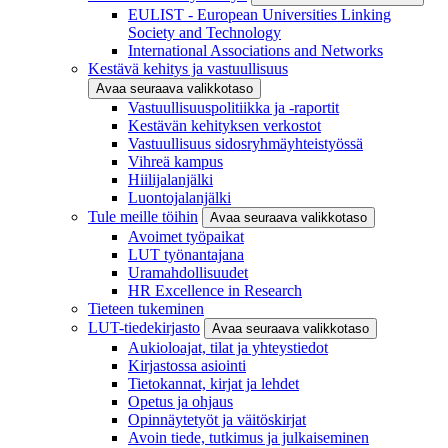
EULIST - European Universities Linking
Society and Technology
International Associations and Networks
Kestävä kehitys ja vastuullisuus
Avaa seuraava valikkotaso
Vastuullisuuspolitiikka ja -raportit
Kestävän kehityksen verkostot
Vastuullisuus sidosryhmäyhteistyössä
Vihreä kampus
Hiilijalanjälki
Luontojalanjälki
Tule meille töihin
Avaa seuraava valikkotaso
Avoimet työpaikat
LUT työnantajana
Uramahdollisuudet
HR Excellence in Research
Tieteen tukeminen
LUT-tiedekirjasto
Avaa seuraava valikkotaso
Aukioloajat, tilat ja yhteystiedot
Kirjastossa asiointi
Tietokannat, kirjat ja lehdet
Opetus ja ohjaus
Opinnäytetyöt ja väitöskirjat
Avoin tiede, tutkimus ja julkaiseminen