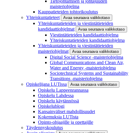
Tietojohtamisen ja johtajuuden
maisteriohjelma
Kauppatieteiden tohtorikoulutus
Yhteiskuntatieteet
Avaa seuraava valikkotaso
Yhteiskuntatieteiden ja viestintätieteiden
kandidaattiohjelmat
Avaa seuraava valikkotaso
Viestintätieteiden kandidaattiohjelma
Yhteiskuntatieteiden kandidaattiohjelma
Yhteiskuntatieteiden ja viestintätieteiden
maisteriohjelmat
Avaa seuraava valikkotaso
Digital Social Science -maisteriohjelma
Global Communications and Clean Air,
Water and Energy -maisteriohjelma
Sociotechnical Systems and Sustainability
Transitions -maisteriohjelma
Opiskelijana LUTissa
Avaa seuraava valikkotaso
Opiskelu Lappeenrannassa
Opiskelu Lahdessa
Opiskelu käytännössä
Opiskelublogi
Kansainväliset mahdollisuudet
Kokemuksia LUTista
Opinto-ohjaajille ja opettajille
Täydennyskoulutus