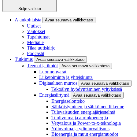
Sulje valikko
Ajankohtaista
Avaa seuraava valikkotaso
Uutiset
Väitökset
Tapahtumat
Medialle
Tilaa uutiskirje
Podcastit
Tutkimus
Avaa seuraava valikkotaso
Teemat ja ilmiöt
Avaa seuraava valikkotaso
Luonnonvarat
Liiketoiminta ja yhteiskunta
Digitaalinen murros
Avaa seuraava valikkotaso
Tekoälyn hyödyntäminen yrityksissä
Energiasiirtymä
Avaa seuraava valikkotaso
Energiaselonteko
Sähköistyminen ja sähköinen liikenne
Tulevaisuuden energiajärjestelmä
Tuulivoima ja aurinkoenergia
Vetytalous ja Power-to-x-teknologia
Ydinvoima ja ydinturvallisuus
Bioenergia ja muut energiamuodot