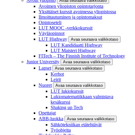
Avoin yliopisto
Avaa seuraava valikkotaso
Avoimen yliopiston opintotarjonta
Yksittäiset kurssit avoimessa yliopistossa
Ilmoittautuminen ja opintomaksut
Opintoseteli
LUT MOOC -verkkokurssit
Väyläopinnot
LUT Highway
Avaa seuraava valikkotaso
LUT Kandidaatti Highway
LUT Maisteri Highway
FITech – The Finnish Institute of Technology
Junior University
Avaa seuraava valikkotaso
Lapset
Avaa seuraava valikkotaso
Kerhot
Leirit
Nuoret
Avaa seuraava valikkotaso
LUT lukiokurssit
Lukiomatematiikkaan valmistava
kesäkurssi
Shaking up Tech
Opettajat
ABB-luokka
Avaa seuraava valikkotaso
Sähkötekniikan etätehtävät
Työohjeita