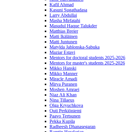
Kafil Ahmad
Kasuni Sugathadasa
Larry Abdullai
Masha Mirfatahi
Masudul Haque Talukder
Matthias Breier
Matti Ikäläinen
Matti Juntunen
Matylda Jablonska-Sabuka
Maziar Estavi
Mentors for doctoral students 2025-2026
Mentors for master's students 2025-2026
Mikko Hanski
Mikko Manner
Miracle Amadi
Mirva Puranen
Moshen Amraei
Niaz Ali Khan
Nina Tillaeus
Olga Kryuchkova
Outi Perkiöniemi
Paavo Tertsunen
Pekka Kupila
Radheesh Dhanasegaran
Ramtin Heydarian