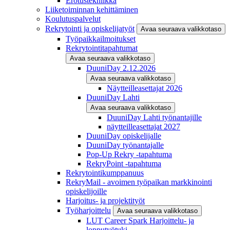
Erotustekniikka
Liiketoiminnan kehittäminen
Koulutuspalvelut
Rekrytointi ja opiskelijatyöt
Avaa seuraava valikkotaso
Työpaikkailmoitukset
Rekrytointitapahtumat
Avaa seuraava valikkotaso
DuuniDay 2.12.2026
Avaa seuraava valikkotaso
Näytteilleasettajat 2026
DuuniDay Lahti
Avaa seuraava valikkotaso
DuuniDay Lahti työnantajille
näytteilleasettajat 2027
DuuniDay opiskelijalle
DuuniDay työnantajalle
Pop-Up Rekry -tapahtuma
RekryPoint -tapahtuma
Rekrytointikumppanuus
RekryMail - avoimen työpaikan markkinointi
opiskelijoille
Harjoitus- ja projektityöt
Työharjoittelu
Avaa seuraava valikkotaso
LUT Career Spark Harjoittelu- ja
lopputyötuki