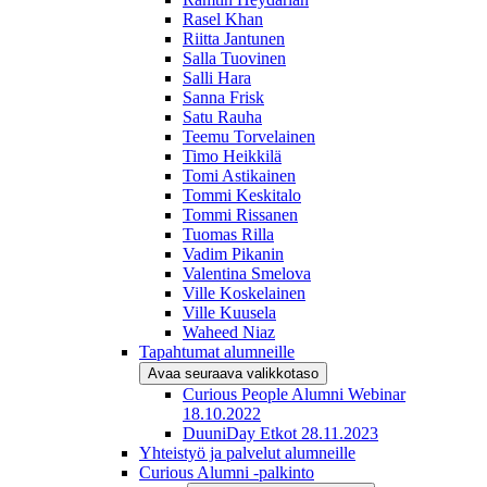
Rasel Khan
Riitta Jantunen
Salla Tuovinen
Salli Hara
Sanna Frisk
Satu Rauha
Teemu Torvelainen
Timo Heikkilä
Tomi Astikainen
Tommi Keskitalo
Tommi Rissanen
Tuomas Rilla
Vadim Pikanin
Valentina Smelova
Ville Koskelainen
Ville Kuusela
Waheed Niaz
Tapahtumat alumneille
Avaa seuraava valikkotaso
Curious People Alumni Webinar
18.10.2022
DuuniDay Etkot 28.11.2023
Yhteistyö ja palvelut alumneille
Curious Alumni -palkinto