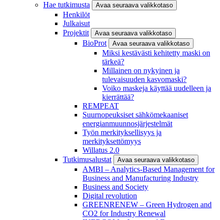
Hae tutkimusta
Avaa seuraava valikkotaso
Henkilöt
Julkaisut
Projektit
Avaa seuraava valikkotaso
BioProt
Avaa seuraava valikkotaso
Miksi kestävästi kehitetty maski on
tärkeä?
Millainen on nykyinen ja
tulevaisuuden kasvomaski?
Voiko maskeja käyttää uudelleen ja
kierrättää?
REMPEAT
Suurnopeuksiset sähkömekaaniset
energianmuunnosjärjestelmät
Työn merkityksellisyys ja
merkityksettömyys
Willatus 2.0
Tutkimusalustat
Avaa seuraava valikkotaso
AMBI – Analytics-Based Management for
Business and Manufacturing Industry
Business and Society
Digital revolution
GREENRENEW – Green Hydrogen and
CO2 for Industry Renewal