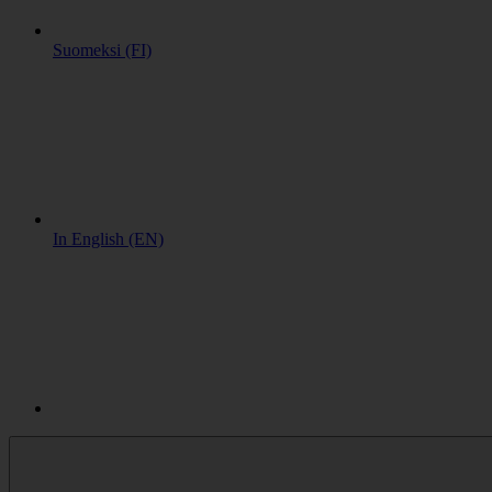
Suomeksi (FI)
In English (EN)