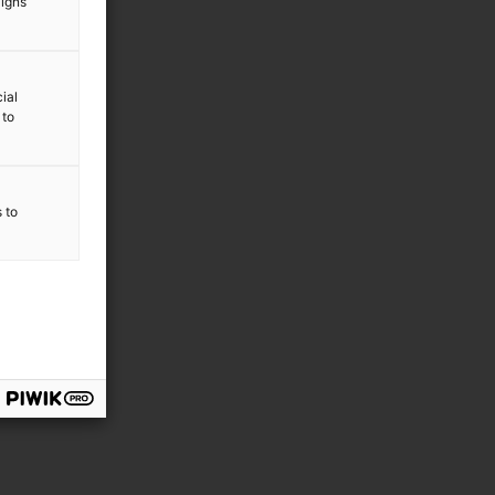
aigns
ial
 to
s to