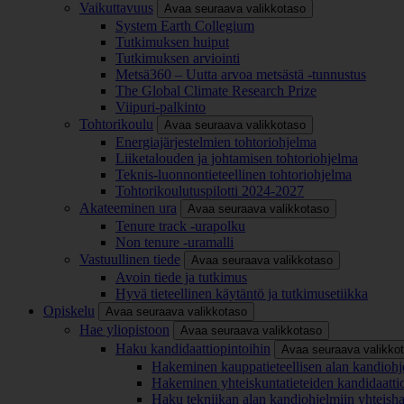
Vaikuttavuus
Avaa seuraava valikkotaso
System Earth Collegium
Tutkimuksen huiput
Tutkimuksen arviointi
Metsä360 – Uutta arvoa metsästä -tunnustus
The Global Climate Research Prize
Viipuri-palkinto
Tohtorikoulu
Avaa seuraava valikkotaso
Energiajärjestelmien tohtoriohjelma
Liiketalouden ja johtamisen tohtoriohjelma
Teknis-luonnontieteellinen tohtoriohjelma
Tohtorikoulutuspilotti 2024-2027
Akateeminen ura
Avaa seuraava valikkotaso
Tenure track -urapolku
Non tenure -uramalli
Vastuullinen tiede
Avaa seuraava valikkotaso
Avoin tiede ja tutkimus
Hyvä tieteellinen käytäntö ja tutkimusetiikka
Opiskelu
Avaa seuraava valikkotaso
Hae yliopistoon
Avaa seuraava valikkotaso
Haku kandidaattiopintoihin
Avaa seuraava valikko
Hakeminen kauppatieteellisen alan kandiohj
Hakeminen yhteiskuntatieteiden kandidaatti
Haku tekniikan alan kandiohjelmiin yhteish