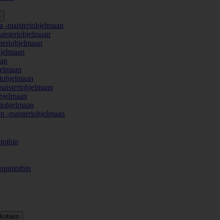
o
a -maisteriohjelmaan
aisteriohjelmaan
teriohjelmaan
hjelmaan
aan
jelmaan
iohjelmaan
maisteriohjelmaan
hjelmaan
iohjelmaan
en -maisteriohjelmaan
toihin
opintoihin
kkotaso