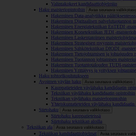
Valintakokeet kandidaattiohjelmiin
Haku maisteriopintoihin
Avaa seuraava valikkotas
Hakeminen Data-analytiikka päätöksenteoss
Hakeminen Digitaalisen palvelutuotannon m
Hakeminen Energiatekniikan EnTEDI -mais
Hakeminen Konetekniikan JEDI -maisterio
Hakeminen Laskentatoimen maisteriohjelm
Hakeminen Strategisen myynnin maisterioh
Hakeminen Sähkötekniikan DIODI -maister
Hakeminen Tietojohtamisen ja johtajuuden 
Hakeminen Tuotannon johtamisen maisterio
Hakeminen Tuotantotalouden TUDI-maister
Hakeminen Yrittäjyys ja yrityksen johtamin
Haku tohtorikoulutukseen
Avoimen väylän haku
Avaa seuraava valikkotaso
Kauppatieteiden väylähaku kandidaatin opin
Tekniikan väylähaku kandidaatin opintoihin
Tekniikan väylähaku maisteriopintoihin
Yhteiskuntatieteiden väylähaku kandidaatin 
Siirtohaku
Avaa seuraava valikkotaso
Siirtohaku kauppatieteissä
Siirtohaku tekniikan aloilla
Tekniikan ala
Avaa seuraava valikkotaso
Tekniikan kandidaattiohjelmat
Avaa seuraava vali