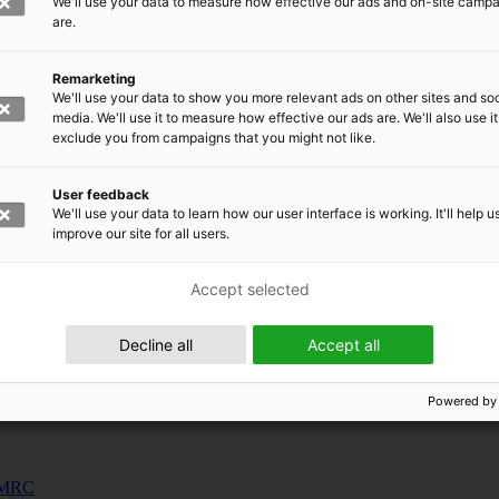
We'll use your data to measure how effective our ads and on-site camp
uunnosjärjestelmät
are.
s
Remarketing
siness and Manufacturing Industry
We'll use your data to show you more relevant ads on other sites and soc
media. We'll use it to measure how effective our ads are. We'll also use it
exclude you from campaigns that you might not like.
 for Industry Renewal
 Machinery
User feedback
ulation
We'll use your data to learn how our user interface is working. It'll help u
nic materials
improve our site for all users.
Accept selected
Decline all
Accept all
Powered by
 EMRC