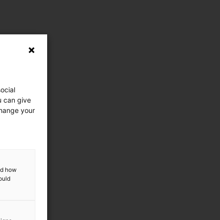
ocial
u can give
change your
and how
ould