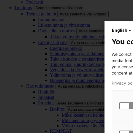
Podcastit
Tutkimus
Avaa seuraava valikkotaso
Teemat ja ilmiöt
Avaa seuraava valikkotaso
Luonnonvarat
Liiketoiminta ja yhteiskunta
English
Digitaalinen murros
Avaa seuraava valikkotaso
Tekoälyn hyödyntäminen yrityksissä
You co
Energiasiirtymä
Avaa seuraava valikkotaso
Energiaselonteko
Sähköistyminen ja sähköinen liikenne
We collect
Tulevaisuuden energiajärjestelmä
media feat
Tuulivoima ja aurinkoenergia
your conse
Vetytalous ja Power-to-x-teknologia
concent at 
Ydinvoima ja ydinturvallisuus
Bioenergia ja muut energiamuodot
Privacy po
Hae tutkimusta
Avaa seuraava valikkotaso
Henkilöt
Julkaisut
Projektit
Avaa seuraava valikkotaso
BioProt
Avaa seuraava valikkotaso
Miksi kestävästi kehitetty maski on tä
Millainen on nykyinen ja tulevaisuu
Voiko maskeja käyttää uudelleen ja ki
REMPEAT