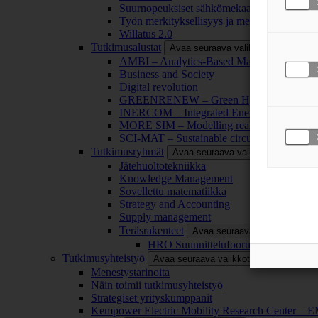
Suurnopeuksiset sähkömekaaniset energianm
Työn merkityksellisyys ja merkityksettömyy
Willatus 2.0
Tutkimusalustat
Avaa seuraava valikkotaso
AMBI – Analytics-Based Management for Bu
Business and Society
Digital revolution
GREENRENEW – Green Hydrogen and CO2
INERCOM – Integrated Energy Conversion
MORE SIM – Modelling reality through sim
SCI-MAT – Sustainable circularity of inorga
Tutkimusryhmät
Avaa seuraava valikkotaso
Jätehuoltotekniikka
Knowledge Management
Sovellettu matematiikka
Strategy and Accounting
Supply management
Teräsrakenteet
Avaa seuraava valikkotaso
HRO Suunnittelufoorumi
Tutkimusyhteistyö
Avaa seuraava valikkotaso
Menestystarinoita
Näin toimii tutkimusyhteistyö
Strategiset yrityskumppanit
Kempower Electric Mobility Research Center –