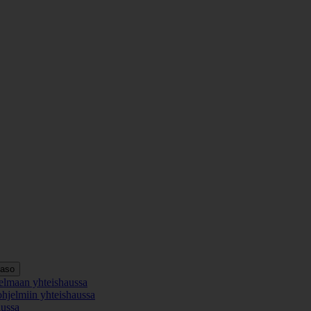
taso
elmaan yhteishaussa
ohjelmiin yhteishaussa
aussa