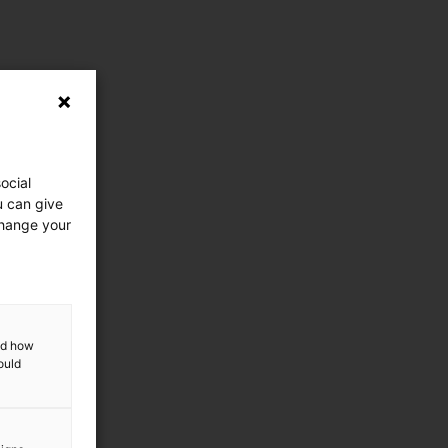
ocial
u can give
change your
and how
ould