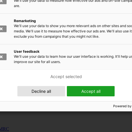
We'll use your data to measure how effective our ads and on-site camp
uunnosjärjestelmät
are.
s
Remarketing
siness and Manufacturing Industry
We'll use your data to show you more relevant ads on other sites and soc
media. We'll use it to measure how effective our ads are. We'll also use it
exclude you from campaigns that you might not like.
 for Industry Renewal
 Machinery
User feedback
ulation
We'll use your data to learn how our user interface is working. It'll help u
nic materials
improve our site for all users.
Accept selected
Decline all
Accept all
Powered by
 EMRC