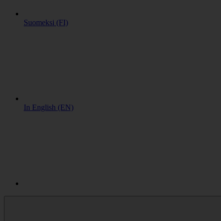
Suomeksi (FI)
In English (EN)