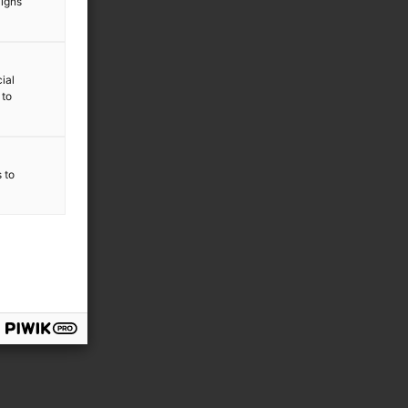
aigns
ial
 to
s to