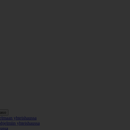
taso
elmaan yhteishaussa
ohjelmiin yhteishaussa
aussa