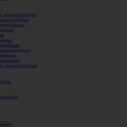
o
a -maisteriohjelmaan
aisteriohjelmaan
teriohjelmaan
hjelmaan
aan
jelmaan
iohjelmaan
maisteriohjelmaan
hjelmaan
iohjelmaan
en -maisteriohjelmaan
toihin
opintoihin
kkotaso