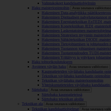
Valintakokeet kandidaattiohjelmiin
Haku maisteriopintoihin
Avaa seuraava valikkotas
Hakeminen Data-analytiikka päätöksenteoss
Hakeminen Digitaalisen palvelutuotannon m
Hakeminen Energiatekniikan EnTEDI -mais
Hakeminen Konetekniikan JEDI -maisterio
Hakeminen Laskentatoimen maisteriohjelm
Hakeminen Strategisen myynnin maisterioh
Hakeminen Sähkötekniikan DIODI -maister
Hakeminen Tietojohtamisen ja johtajuuden 
Hakeminen Tuotannon johtamisen maisterio
Hakeminen Tuotantotalouden TUDI-maister
Hakeminen Yrittäjyys ja yrityksen johtamin
Haku tohtorikoulutukseen
Avoimen väylän haku
Avaa seuraava valikkotaso
Kauppatieteiden väylähaku kandidaatin opin
Tekniikan väylähaku kandidaatin opintoihin
Tekniikan väylähaku maisteriopintoihin
Yhteiskuntatieteiden väylähaku kandidaatin 
Siirtohaku
Avaa seuraava valikkotaso
Siirtohaku kauppatieteissä
Siirtohaku tekniikan aloilla
Tekniikan ala
Avaa seuraava valikkotaso
Tekniikan kandidaattiohjelmat
Avaa seuraava vali