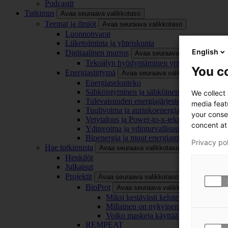
Podcastit
Tutkimus
Avaa seuraava valikkotaso
Teemat ja ilmiöt
Avaa seuraava valikkotaso
Luonnonvarat
Liiketoiminta ja yhteiskunta
English
Digitaalinen murros
Avaa seuraava valikkotaso
Tekoälyn hyödyntäminen yrityksissä
You co
Energiasiirtymä
Avaa seuraava valikkotaso
Energiaselonteko
Sähköistyminen ja sähköinen liikenne
We collect
Tulevaisuuden energiajärjestelmä
media feat
Tuulivoima ja aurinkoenergia
your conse
Vetytalous ja Power-to-x-teknologia
concent at 
Ydinvoima ja ydinturvallisuus
Bioenergia ja muut energiamuodot
Privacy po
Hae tutkimusta
Avaa seuraava valikkotaso
Henkilöt
Julkaisut
Projektit
Avaa seuraava valikkotaso
BioProt
Avaa seuraava valikkotaso
Miksi kestävästi kehitetty maski on tä
Millainen on nykyinen ja tulevaisuu
Voiko maskeja käyttää uudelleen ja ki
REMPEAT