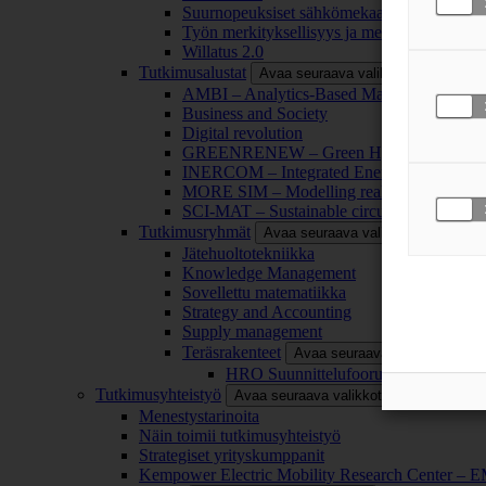
Suurnopeuksiset sähkömekaaniset energianm
Työn merkityksellisyys ja merkityksettömyy
Willatus 2.0
Tutkimusalustat
Avaa seuraava valikkotaso
AMBI – Analytics-Based Management for Bu
Business and Society
Digital revolution
GREENRENEW – Green Hydrogen and CO2
INERCOM – Integrated Energy Conversion
MORE SIM – Modelling reality through sim
SCI-MAT – Sustainable circularity of inorga
Tutkimusryhmät
Avaa seuraava valikkotaso
Jätehuoltotekniikka
Knowledge Management
Sovellettu matematiikka
Strategy and Accounting
Supply management
Teräsrakenteet
Avaa seuraava valikkotaso
HRO Suunnittelufoorumi
Tutkimusyhteistyö
Avaa seuraava valikkotaso
Menestystarinoita
Näin toimii tutkimusyhteistyö
Strategiset yrityskumppanit
Kempower Electric Mobility Research Center –