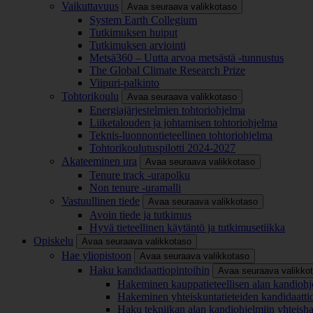
Vaikuttavuus
Avaa seuraava valikkotaso
System Earth Collegium
Tutkimuksen huiput
Tutkimuksen arviointi
Metsä360 – Uutta arvoa metsästä -tunnustus
The Global Climate Research Prize
Viipuri-palkinto
Tohtorikoulu
Avaa seuraava valikkotaso
Energiajärjestelmien tohtoriohjelma
Liiketalouden ja johtamisen tohtoriohjelma
Teknis-luonnontieteellinen tohtoriohjelma
Tohtorikoulutuspilotti 2024-2027
Akateeminen ura
Avaa seuraava valikkotaso
Tenure track -urapolku
Non tenure -uramalli
Vastuullinen tiede
Avaa seuraava valikkotaso
Avoin tiede ja tutkimus
Hyvä tieteellinen käytäntö ja tutkimusetiikka
Opiskelu
Avaa seuraava valikkotaso
Hae yliopistoon
Avaa seuraava valikkotaso
Haku kandidaattiopintoihin
Avaa seuraava valikko
Hakeminen kauppatieteellisen alan kandiohj
Hakeminen yhteiskuntatieteiden kandidaatti
Haku tekniikan alan kandiohjelmiin yhteish