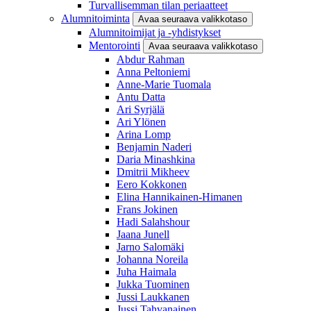
Turvallisemman tilan periaatteet
Alumnitoiminta
Avaa seuraava valikkotaso
Alumnitoimijat ja -yhdistykset
Mentorointi
Avaa seuraava valikkotaso
Abdur Rahman
Anna Peltoniemi
Anne-Marie Tuomala
Antu Datta
Ari Syrjälä
Ari Ylönen
Arina Lomp
Benjamin Naderi
Daria Minashkina
Dmitrii Mikheev
Eero Kokkonen
Elina Hannikainen-Himanen
Frans Jokinen
Hadi Salahshour
Jaana Junell
Jarno Salomäki
Johanna Noreila
Juha Haimala
Jukka Tuominen
Jussi Laukkanen
Jussi Tahvanainen