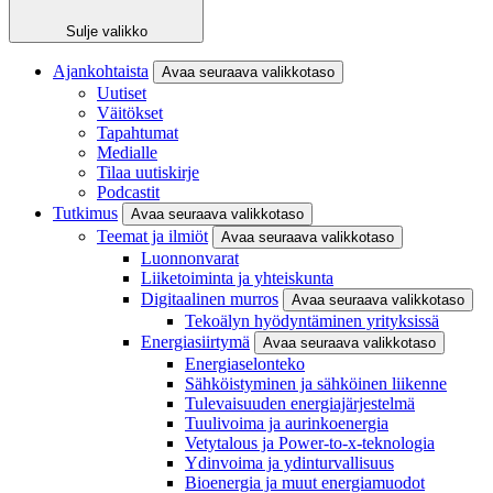
Sulje valikko
Ajankohtaista
Avaa seuraava valikkotaso
Uutiset
Väitökset
Tapahtumat
Medialle
Tilaa uutiskirje
Podcastit
Tutkimus
Avaa seuraava valikkotaso
Teemat ja ilmiöt
Avaa seuraava valikkotaso
Luonnonvarat
Liiketoiminta ja yhteiskunta
Digitaalinen murros
Avaa seuraava valikkotaso
Tekoälyn hyödyntäminen yrityksissä
Energiasiirtymä
Avaa seuraava valikkotaso
Energiaselonteko
Sähköistyminen ja sähköinen liikenne
Tulevaisuuden energiajärjestelmä
Tuulivoima ja aurinkoenergia
Vetytalous ja Power-to-x-teknologia
Ydinvoima ja ydinturvallisuus
Bioenergia ja muut energiamuodot