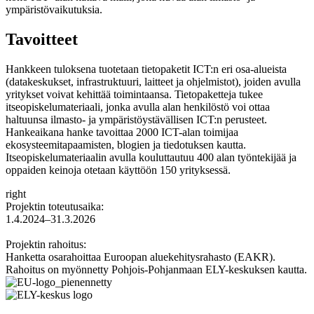
ympäristövaikutuksia.
Tavoitteet
Hankkeen tuloksena tuotetaan tietopaketit ICT:n eri osa-alueista
(datakeskukset, infrastruktuuri, laitteet ja ohjelmistot), joiden avulla
yritykset voivat kehittää toimintaansa. Tietopaketteja tukee
itseopiskelumateriaali, jonka avulla alan henkilöstö voi ottaa
haltuunsa ilmasto- ja ympäristöystävällisen ICT:n perusteet.
Hankeaikana hanke tavoittaa 2000 ICT-alan toimijaa
ekosysteemitapaamisten, blogien ja tiedotuksen kautta.
Itseopiskelumateriaalin avulla kouluttautuu 400 alan työntekijää ja
oppaiden keinoja otetaan käyttöön 150 yrityksessä.
right
Projektin toteutusaika:
1.4.2024–31.3.2026
Projektin rahoitus:
Hanketta osarahoittaa Euroopan aluekehitysrahasto (EAKR).
Rahoitus on myönnetty Pohjois-Pohjanmaan ELY-keskuksen kautta.