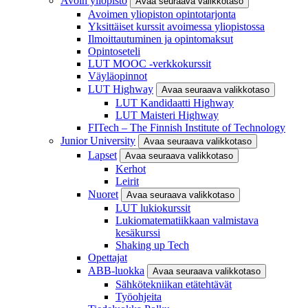
Avoin yliopisto
Avaa seuraava valikkotaso
Avoimen yliopiston opintotarjonta
Yksittäiset kurssit avoimessa yliopistossa
Ilmoittautuminen ja opintomaksut
Opintoseteli
LUT MOOC -verkkokurssit
Väyläopinnot
LUT Highway
Avaa seuraava valikkotaso
LUT Kandidaatti Highway
LUT Maisteri Highway
FITech – The Finnish Institute of Technology
Junior University
Avaa seuraava valikkotaso
Lapset
Avaa seuraava valikkotaso
Kerhot
Leirit
Nuoret
Avaa seuraava valikkotaso
LUT lukiokurssit
Lukiomatematiikkaan valmistava
kesäkurssi
Shaking up Tech
Opettajat
ABB-luokka
Avaa seuraava valikkotaso
Sähkötekniikan etätehtävät
Työohjeita