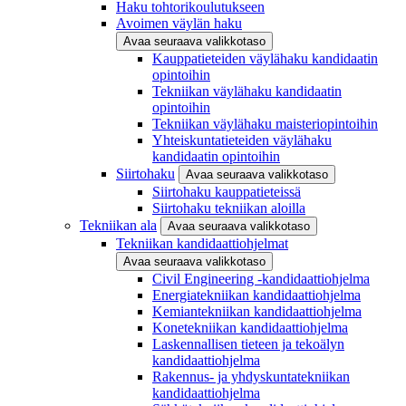
Haku tohtorikoulutukseen
Avoimen väylän haku
Avaa seuraava valikkotaso
Kauppatieteiden väylähaku kandidaatin
opintoihin
Tekniikan väylähaku kandidaatin
opintoihin
Tekniikan väylähaku maisteriopintoihin
Yhteiskuntatieteiden väylähaku
kandidaatin opintoihin
Siirtohaku
Avaa seuraava valikkotaso
Siirtohaku kauppatieteissä
Siirtohaku tekniikan aloilla
Tekniikan ala
Avaa seuraava valikkotaso
Tekniikan kandidaattiohjelmat
Avaa seuraava valikkotaso
Civil Engineering -kandidaattiohjelma
Energiatekniikan kandidaattiohjelma
Kemiantekniikan kandidaattiohjelma
Konetekniikan kandidaattiohjelma
Laskennallisen tieteen ja tekoälyn
kandidaattiohjelma
Rakennus- ja yhdyskuntatekniikan
kandidaattiohjelma