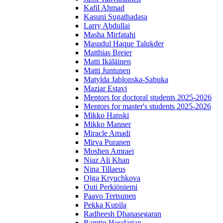
Kafil Ahmad
Kasuni Sugathadasa
Larry Abdullai
Masha Mirfatahi
Masudul Haque Talukder
Matthias Breier
Matti Ikäläinen
Matti Juntunen
Matylda Jablonska-Sabuka
Maziar Estavi
Mentors for doctoral students 2025-2026
Mentors for master's students 2025-2026
Mikko Hanski
Mikko Manner
Miracle Amadi
Mirva Puranen
Moshen Amraei
Niaz Ali Khan
Nina Tillaeus
Olga Kryuchkova
Outi Perkiöniemi
Paavo Tertsunen
Pekka Kupila
Radheesh Dhanasegaran
Ramtin Heydarian