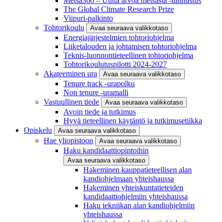
Metsä360 – Uutta arvoa metsästä -tunnustus
The Global Climate Research Prize
Viipuri-palkinto
Tohtorikoulu
Avaa seuraava valikkotaso
Energiajärjestelmien tohtoriohjelma
Liiketalouden ja johtamisen tohtoriohjelma
Teknis-luonnontieteellinen tohtoriohjelma
Tohtorikoulutuspilotti 2024-2027
Akateeminen ura
Avaa seuraava valikkotaso
Tenure track -urapolku
Non tenure -uramalli
Vastuullinen tiede
Avaa seuraava valikkotaso
Avoin tiede ja tutkimus
Hyvä tieteellinen käytäntö ja tutkimusetiikka
Opiskelu
Avaa seuraava valikkotaso
Hae yliopistoon
Avaa seuraava valikkotaso
Haku kandidaattiopintoihin
Avaa seuraava valikkotaso
Hakeminen kauppatieteellisen alan
kandiohjelmaan yhteishaussa
Hakeminen yhteiskuntatieteiden
kandidaattiohjelmiin yhteishaussa
Haku tekniikan alan kandiohjelmiin
yhteishaussa