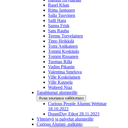
Rasel Khan
Riitta Jantunen
Salla Tuovinen
Salli Hara
Sanna Frisk
Satu Rauha
Teemu Torvelainen
Timo Heikkilä
Tomi Astikainen
Tommi Keskitalo
Tommi Rissanen
Tuomas Rilla
Vadim Pikanin
Valentina Smelova
Ville Koskelainen
Ville Kuusela
Waheed Niaz
Tapahtumat alumneille
Avaa seuraava valikkotaso
Curious People Alumni Webinar
18.10.2022
DuuniDay Etkot 28.11.2023
Yhteistyö ja palvelut alumneille
Curious Alumni -palkinto