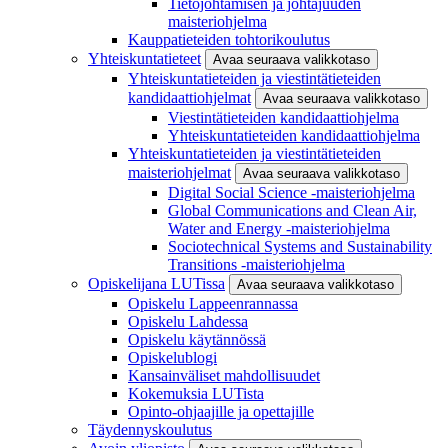
Tietojohtamisen ja johtajuuden
maisteriohjelma
Kauppatieteiden tohtorikoulutus
Yhteiskuntatieteet
Avaa seuraava valikkotaso
Yhteiskuntatieteiden ja viestintätieteiden
kandidaattiohjelmat
Avaa seuraava valikkotaso
Viestintätieteiden kandidaattiohjelma
Yhteiskuntatieteiden kandidaattiohjelma
Yhteiskuntatieteiden ja viestintätieteiden
maisteriohjelmat
Avaa seuraava valikkotaso
Digital Social Science -maisteriohjelma
Global Communications and Clean Air,
Water and Energy -maisteriohjelma
Sociotechnical Systems and Sustainability
Transitions -maisteriohjelma
Opiskelijana LUTissa
Avaa seuraava valikkotaso
Opiskelu Lappeenrannassa
Opiskelu Lahdessa
Opiskelu käytännössä
Opiskelublogi
Kansainväliset mahdollisuudet
Kokemuksia LUTista
Opinto-ohjaajille ja opettajille
Täydennyskoulutus