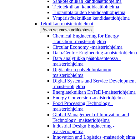
Sähkötekniikan kandidaattiohjelma
Tietotekniikan kandidaattiohjelma
Tuotantotalouden kandidaattiohjelma
Ympäristötekniikan kandidaattiohjelma
Tekniikan maisteriohjelmat
Avaa seuraava valikkotaso
Chemical Engineering for Energy
Transition -maisteriohjelma
Circular Economy -maisteriohjelma
Data-Centric Engineering -maisteriohjelma
Data-analytiikka päätöksenteossa -
maisteriohjelma
Digitaalisen palvelutuotannon
maisteriohjelma
Digital Systems and Service Development
-maisteriohjelma
Energiatekniikan EnTeDI-maisteriohjelma
Energy Conversion -maisteriohjelma
Food Processing Technology -
maisteriohjelma
Global Management of Innovation and
Technology -maisteriohjelma
Industrial Design Engineering -
maisteriohjelma
Innovation and Logistics -maisteriohjelma