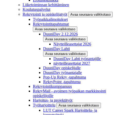
Erotustekniikka
Liiketoiminnan kehittäminen
Koulutuspalvelut
Rekrytointi ja opiskelijatyöt
Avaa seuraava valikkotaso
Työpaikkailmoitukset
Rekrytointitapahtumat
Avaa seuraava valikkotaso
DuuniDay 2.12.2026
Avaa seuraava valikkotaso
Näytteilleasettajat 2026
DuuniDay Lahti
Avaa seuraava valikkotaso
DuuniDay Lahti työnantajille
näytteilleasettajat 2027
DuuniDay opiskelijalle
DuuniDay työnantajalle
Pop-Up Rekry -tapahtuma
RekryPoint -tapahtuma
Rekrytointikumppanuus
RekryMail - avoimen työpaikan markkinointi
opiskelijoille
Harjoitus- ja projektityöt
Työharjoittelu
Avaa seuraava valikkotaso
LUT Career Spark Harjoittelu- ja
lopputyötuki