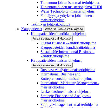
Tuotannon johtamisen maisteriohjelma
Tuotantotalouden maisteriohjelma TUDI
Water Technology -maisteriohjelma
Yrittäjyys ja yrityksen johtaminen -
maisteriohjelma
Tekniikan tohtorikoulutus
Kauppatieteet
Avaa seuraava valikkotaso
Kauppatieteiden kandidaattiohjelmat
Avaa seuraava valikkotaso
Digital Business -kandidaattiohjelma
Kauppatieteiden kandidaattiohjelma
Sustainable International Business -
kandidaattiohjelma
Kauppatieteiden maisteriohjelmat
Avaa seuraava valikkotaso
Business Analytics -maisteriohjelma
International Business and
Entrepreneurship -maisteriohjelma
International Marketing Management -
maisteriohjelma
Laskentatoimen maisteriohjelma
Strategic Finance and Analytics -
maisteriohjelma
Supply Management -maisteriohjelma