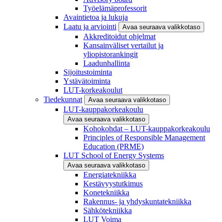
Työelämäprofessorit
Avaintietoa ja lukuja
Laatu ja arviointi
Avaa seuraava valikkotaso
Akkreditoidut ohjelmat
Kansainväliset vertailut ja
yliopistorankingit
Laadunhallinta
Sijoitustoiminta
Ystävätoiminta
LUT-korkeakoulut
Tiedekunnat
Avaa seuraava valikkotaso
LUT-kauppakorkeakoulu
Avaa seuraava valikkotaso
Kohokohdat – LUT-kauppakorkeakoulu
Principles of Responsible Management
Education (PRME)
LUT School of Energy Systems
Avaa seuraava valikkotaso
Energiatekniikka
Kestävyystutkimus
Konetekniikka
Rakennus- ja yhdyskuntatekniikka
Sähkötekniikka
LUT Voima