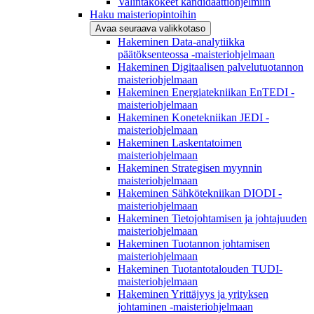
Valintakokeet kandidaattiohjelmiin
Haku maisteriopintoihin
Avaa seuraava valikkotaso
Hakeminen Data-analytiikka
päätöksenteossa -maisteriohjelmaan
Hakeminen Digitaalisen palvelutuotannon
maisteriohjelmaan
Hakeminen Energiatekniikan EnTEDI -
maisteriohjelmaan
Hakeminen Konetekniikan JEDI -
maisteriohjelmaan
Hakeminen Laskentatoimen
maisteriohjelmaan
Hakeminen Strategisen myynnin
maisteriohjelmaan
Hakeminen Sähkötekniikan DIODI -
maisteriohjelmaan
Hakeminen Tietojohtamisen ja johtajuuden
maisteriohjelmaan
Hakeminen Tuotannon johtamisen
maisteriohjelmaan
Hakeminen Tuotantotalouden TUDI-
maisteriohjelmaan
Hakeminen Yrittäjyys ja yrityksen
johtaminen -maisteriohjelmaan