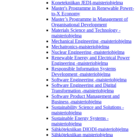
Konetekniikan JEDI-maisteriohjelma
Master's Programme in Renewable Power-
to-X Economy
Master’s Programme in Management of
Organisational Development
Materials Science and Technology -
maisteriohjelma
Mechanical Engineering -maisteriohjelma
Mechatronics-maisteriohjelma
Nuclear Engineering -maisteriohjelma
Renewable Energy and Electrical Power
Engineering -maisteriohjelma
Responsible Information Systems
Development -maisteriohjelma
Software Engineering -maisteriohjelma
Software Engineering and Digital
Transformation -maisteriohjelma
Software Product Management and
Business -maisteriohjelma
Sustainability Science and Solutions -
maisteriohjelma
Sustainable Energy Systems -
maisteriohjelma
Sähkötekniikan DIODI-maisteriohjelma
Sähkötekniikan maisteriohjelma