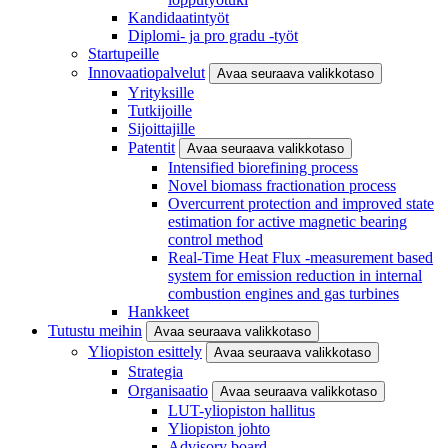
Kandidaatintyöt
Diplomi- ja pro gradu -työt
Startupeille
Innovaatiopalvelut
Avaa seuraava valikkotaso
Yrityksille
Tutkijoille
Sijoittajille
Patentit
Avaa seuraava valikkotaso
Intensified biorefining process
Novel biomass fractionation process
Overcurrent protection and improved state
estimation for active magnetic bearing
control method
Real-Time Heat Flux -measurement based
system for emission reduction in internal
combustion engines and gas turbines
Hankkeet
Tutustu meihin
Avaa seuraava valikkotaso
Yliopiston esittely
Avaa seuraava valikkotaso
Strategia
Organisaatio
Avaa seuraava valikkotaso
LUT-yliopiston hallitus
Yliopiston johto
Advisory board