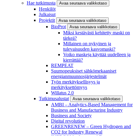
Hae tutkimusta
Avaa seuraava valikkotaso
Henkilöt
Julkaisut
Projektit
Avaa seuraava valikkotaso
BioProt
Avaa seuraava valikkotaso
Miksi kestävästi kehitetty maski on
tärkeä?
Millainen on nykyinen ja
tulevaisuuden kasvomaski?
Voiko maskeja käyttää uudelleen ja
kierrättää?
REMPEAT
Suurnopeuksiset sähkömekaaniset
energianmuunnosjärjestelmät
Työn merkityksellisyys ja
merkityksettömyys
Willatus 2.0
Tutkimusalustat
Avaa seuraava valikkotaso
AMBI – Analytics-Based Management for
Business and Manufacturing Industry
Business and Society
Digital revolution
GREENRENEW – Green Hydrogen and
CO2 for Industry Renewal