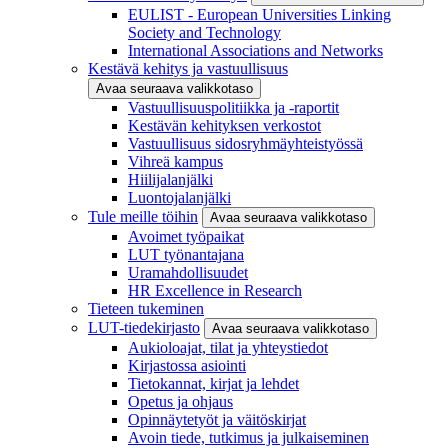
EULIST - European Universities Linking
Society and Technology
International Associations and Networks
Kestävä kehitys ja vastuullisuus
Avaa seuraava valikkotaso
Vastuullisuuspolitiikka ja -raportit
Kestävän kehityksen verkostot
Vastuullisuus sidosryhmäyhteistyössä
Vihreä kampus
Hiilijalanjälki
Luontojalanjälki
Tule meille töihin
Avaa seuraava valikkotaso
Avoimet työpaikat
LUT työnantajana
Uramahdollisuudet
HR Excellence in Research
Tieteen tukeminen
LUT-tiedekirjasto
Avaa seuraava valikkotaso
Aukioloajat, tilat ja yhteystiedot
Kirjastossa asiointi
Tietokannat, kirjat ja lehdet
Opetus ja ohjaus
Opinnäytetyöt ja väitöskirjat
Avoin tiede, tutkimus ja julkaiseminen