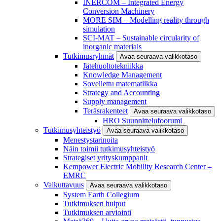
INERCOM – Integrated Energy
Conversion Machinery
MORE SIM – Modelling reality through
simulation
SCI-MAT – Sustainable circularity of
inorganic materials
Tutkimusryhmät
Avaa seuraava valikkotaso
Jätehuoltotekniikka
Knowledge Management
Sovellettu matematiikka
Strategy and Accounting
Supply management
Teräsrakenteet
Avaa seuraava valikkotaso
HRO Suunnittelufoorumi
Tutkimusyhteistyö
Avaa seuraava valikkotaso
Menestystarinoita
Näin toimii tutkimusyhteistyö
Strategiset yrityskumppanit
Kempower Electric Mobility Research Center –
EMRC
Vaikuttavuus
Avaa seuraava valikkotaso
System Earth Collegium
Tutkimuksen huiput
Tutkimuksen arviointi