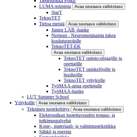
Tiedeluokka Polku
LUMA-toiminta
Avaa seuraava valikkotaso
StarT
TeknoTET
Tietoa meistä
Avaa seuraava valikkotaso
Junior LAB -hanke
Nemoni - Neuromoninaista tukea
koulutuspolulle
TeknoTET-EK
Avaa seuraava valikkotaso
TeknoTET opinto-ohjaajille ja
opettajille
TeknoTET opiskelijoille ja
huoltajille
TeknoTET yrityksille
TyöMAA-apua opettajalle
TyöMAA-hanke
LUT Summer School
Yrityksille
Avaa seuraava valikkotaso
Tekninen tuotekehitys
Avaa seuraava valikkotaso
Elektroniikan luotettavuuden testaus- ja
tutkimuspalvelut
Kone-, materiaali- ja valmistustekniikka
Sähkö ja energia