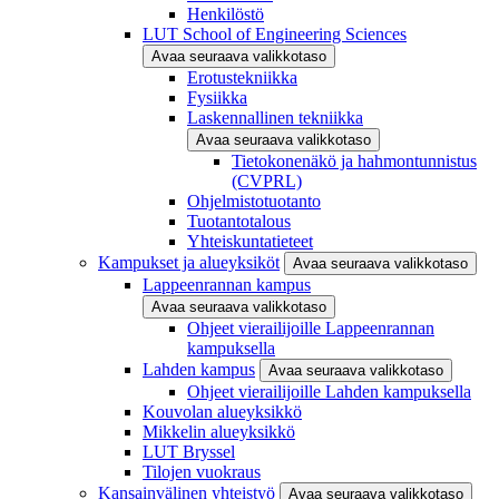
Henkilöstö
LUT School of Engineering Sciences
Avaa seuraava valikkotaso
Erotustekniikka
Fysiikka
Laskennallinen tekniikka
Avaa seuraava valikkotaso
Tietokonenäkö ja hahmontunnistus
(CVPRL)
Ohjelmistotuotanto
Tuotantotalous
Yhteiskuntatieteet
Kampukset ja alueyksiköt
Avaa seuraava valikkotaso
Lappeenrannan kampus
Avaa seuraava valikkotaso
Ohjeet vierailijoille Lappeenrannan
kampuksella
Lahden kampus
Avaa seuraava valikkotaso
Ohjeet vierailijoille Lahden kampuksella
Kouvolan alueyksikkö
Mikkelin alueyksikkö
LUT Bryssel
Tilojen vuokraus
Kansainvälinen yhteistyö
Avaa seuraava valikkotaso