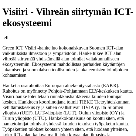
Visiiri - Vihreän siirtymän ICT-
ekosysteemi
left
Green ICT Visiiri -hanke luo kokonaiskuvan Suomen ICT-alan
vaikutuksista ilmastoon ja ympäristöön. Hanke tukee ICT-alan
vihreää siirtymää yhdistämällä alan toimijat valtakunnalliseen
ekosysteemiin. Ekosysteemi mahdollistaa parhaiden käytäntöjen
jakamisen ja suomalaisen teollisuuden ja akateemisten toimijoiden
kohtaamisen.
Hanketta osarahoittaa Euroopan aluekehitysrahasto (EAKR).
Rahoitus on myönnetty Pohjois-Pohjanmaan ELY-keskuksen kautta.
Visiiri-hanke toteutetaan rinnakkaishankkeena kuuden toimijan
kesken. Hankkeen koordinoijana toimii TIEKE Tietoyhteiskunnan
kehittämiskeskus ry ja siihen osallistuvat TIVIA ry, Itä-Suomen
yliopisto (UEF), LUT-yliopisto (LUT), Oulun yliopisto (OY) ja
Turun yliopisto (UTU). Hankekokonaisuus on koottu siten, että
hanketoimijat toimivat yhdessä kuuden teknisen työpaketin kautta.
Työpakettien tulokset kootaan yhteen siten, että luodaan yhteinen,
koko ICT- alan kattava malli, joka kuvaa alan ilmasto- ja