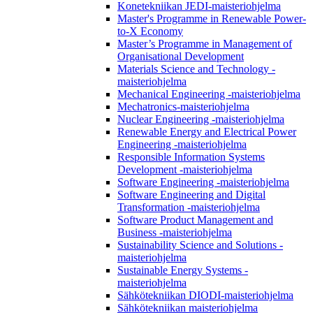
Konetekniikan JEDI-maisteriohjelma
Master's Programme in Renewable Power-
to-X Economy
Master’s Programme in Management of
Organisational Development
Materials Science and Technology -
maisteriohjelma
Mechanical Engineering -maisteriohjelma
Mechatronics-maisteriohjelma
Nuclear Engineering -maisteriohjelma
Renewable Energy and Electrical Power
Engineering -maisteriohjelma
Responsible Information Systems
Development -maisteriohjelma
Software Engineering -maisteriohjelma
Software Engineering and Digital
Transformation -maisteriohjelma
Software Product Management and
Business -maisteriohjelma
Sustainability Science and Solutions -
maisteriohjelma
Sustainable Energy Systems -
maisteriohjelma
Sähkötekniikan DIODI-maisteriohjelma
Sähkötekniikan maisteriohjelma