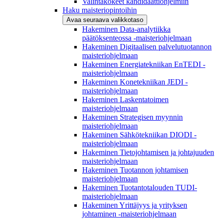
Valintakokeet kandidaattiohjelmiin
Haku maisteriopintoihin
Avaa seuraava valikkotaso
Hakeminen Data-analytiikka
päätöksenteossa -maisteriohjelmaan
Hakeminen Digitaalisen palvelutuotannon
maisteriohjelmaan
Hakeminen Energiatekniikan EnTEDI -
maisteriohjelmaan
Hakeminen Konetekniikan JEDI -
maisteriohjelmaan
Hakeminen Laskentatoimen
maisteriohjelmaan
Hakeminen Strategisen myynnin
maisteriohjelmaan
Hakeminen Sähkötekniikan DIODI -
maisteriohjelmaan
Hakeminen Tietojohtamisen ja johtajuuden
maisteriohjelmaan
Hakeminen Tuotannon johtamisen
maisteriohjelmaan
Hakeminen Tuotantotalouden TUDI-
maisteriohjelmaan
Hakeminen Yrittäjyys ja yrityksen
johtaminen -maisteriohjelmaan