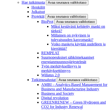
Hae tutkimusta
Avaa seuraava valikkotaso
Henkilöt
Julkaisut
Projektit
Avaa seuraava valikkotaso
BioProt
Avaa seuraava valikkotaso
Miksi kestävästi kehitetty maski on
tärkeä?
Millainen on nykyinen ja
tulevaisuuden kasvomaski?
Voiko maskeja käyttää uudelleen ja
kierrättää?
REMPEAT
Suurnopeuksiset sähkömekaaniset
energianmuunnosjärjestelmät
Työn merkityksellisyys ja
merkityksettömyys
Willatus 2.0
Tutkimusalustat
Avaa seuraava valikkotaso
AMBI – Analytics-Based Management for
Business and Manufacturing Industry
Business and Society
Digital revolution
GREENRENEW – Green Hydrogen and
CO2 for Industry Renewal