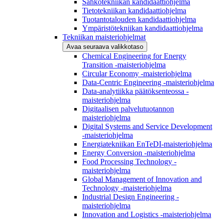
Sähkötekniikan kandidaattiohjelma
Tietotekniikan kandidaattiohjelma
Tuotantotalouden kandidaattiohjelma
Ympäristötekniikan kandidaattiohjelma
Tekniikan maisteriohjelmat
Avaa seuraava valikkotaso
Chemical Engineering for Energy
Transition -maisteriohjelma
Circular Economy -maisteriohjelma
Data-Centric Engineering -maisteriohjelma
Data-analytiikka päätöksenteossa -
maisteriohjelma
Digitaalisen palvelutuotannon
maisteriohjelma
Digital Systems and Service Development
-maisteriohjelma
Energiatekniikan EnTeDI-maisteriohjelma
Energy Conversion -maisteriohjelma
Food Processing Technology -
maisteriohjelma
Global Management of Innovation and
Technology -maisteriohjelma
Industrial Design Engineering -
maisteriohjelma
Innovation and Logistics -maisteriohjelma