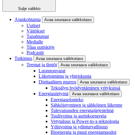
Sulje valikko
Ajankohtaista
Avaa seuraava valikkotaso
Uutiset
Väitökset
Tapahtumat
Medialle
Tilaa uutiskirje
Podcastit
Tutkimus
Avaa seuraava valikkotaso
Teemat ja ilmiöt
Avaa seuraava valikkotaso
Luonnonvarat
Liiketoiminta ja yhteiskunta
Digitaalinen murros
Avaa seuraava valikkotaso
Tekoälyn hyödyntäminen yrityksissä
Energiasiirtymä
Avaa seuraava valikkotaso
Energiaselonteko
Sähköistyminen ja sähköinen liikenne
Tulevaisuuden energiajärjestelmä
Tuulivoima ja aurinkoenergia
Vetytalous ja Power-to-x-teknologia
Ydinvoima ja ydinturvallisuus
Bioenergia ja muut energiamuodot