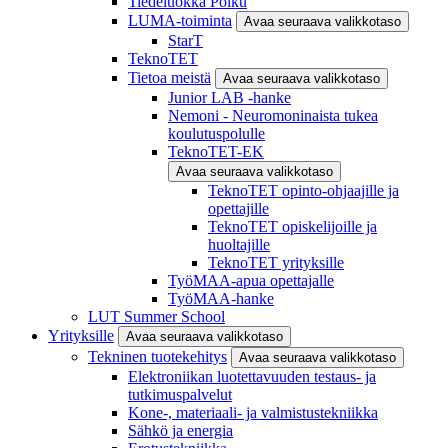
Tiedeluokka Polku
LUMA-toiminta
Avaa seuraava valikkotaso
StarT
TeknoTET
Tietoa meistä
Avaa seuraava valikkotaso
Junior LAB -hanke
Nemoni - Neuromoninaista tukea
koulutuspolulle
TeknoTET-EK
Avaa seuraava valikkotaso
TeknoTET opinto-ohjaajille ja
opettajille
TeknoTET opiskelijoille ja
huoltajille
TeknoTET yrityksille
TyöMAA-apua opettajalle
TyöMAA-hanke
LUT Summer School
Yrityksille
Avaa seuraava valikkotaso
Tekninen tuotekehitys
Avaa seuraava valikkotaso
Elektroniikan luotettavuuden testaus- ja
tutkimuspalvelut
Kone-, materiaali- ja valmistustekniikka
Sähkö ja energia