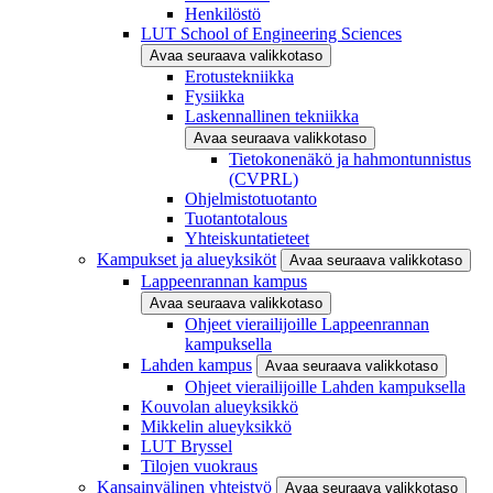
Henkilöstö
LUT School of Engineering Sciences
Avaa seuraava valikkotaso
Erotustekniikka
Fysiikka
Laskennallinen tekniikka
Avaa seuraava valikkotaso
Tietokonenäkö ja hahmontunnistus
(CVPRL)
Ohjelmistotuotanto
Tuotantotalous
Yhteiskuntatieteet
Kampukset ja alueyksiköt
Avaa seuraava valikkotaso
Lappeenrannan kampus
Avaa seuraava valikkotaso
Ohjeet vierailijoille Lappeenrannan
kampuksella
Lahden kampus
Avaa seuraava valikkotaso
Ohjeet vierailijoille Lahden kampuksella
Kouvolan alueyksikkö
Mikkelin alueyksikkö
LUT Bryssel
Tilojen vuokraus
Kansainvälinen yhteistyö
Avaa seuraava valikkotaso