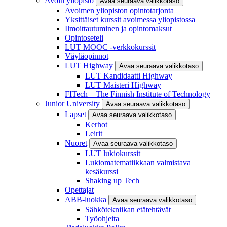
Avoin yliopisto
Avaa seuraava valikkotaso
Avoimen yliopiston opintotarjonta
Yksittäiset kurssit avoimessa yliopistossa
Ilmoittautuminen ja opintomaksut
Opintoseteli
LUT MOOC -verkkokurssit
Väyläopinnot
LUT Highway
Avaa seuraava valikkotaso
LUT Kandidaatti Highway
LUT Maisteri Highway
FITech – The Finnish Institute of Technology
Junior University
Avaa seuraava valikkotaso
Lapset
Avaa seuraava valikkotaso
Kerhot
Leirit
Nuoret
Avaa seuraava valikkotaso
LUT lukiokurssit
Lukiomatematiikkaan valmistava
kesäkurssi
Shaking up Tech
Opettajat
ABB-luokka
Avaa seuraava valikkotaso
Sähkötekniikan etätehtävät
Työohjeita