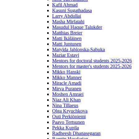
Kafil Ahmad
Kasuni Sugathadasa
Larry Abdullai
Masha Mirfatahi
Masudul Haque Talukder
Matthias Breier
Matti Ikäläinen
Matti Juntunen
Matylda Jablonska-Sabuka
Maziar Estavi
Mentors for doctoral students 2025-2026
Mentors for master's students 2025-2026
Mikko Hanski
Mikko Manner
Miracle Amadi
Mirva Puranen
Moshen Amraei
Niaz Ali Khan
Nina Tillaeus
Olga Kryuchkova
Outi Perkiöniemi
Paavo Tertsunen
Pekka Kupila
Radheesh Dhanasegaran
Ramtin Heydarian