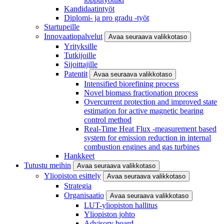
Kandidaatintyöt
Diplomi- ja pro gradu -työt
Startupeille
Innovaatiopalvelut
Avaa seuraava valikkotaso
Yrityksille
Tutkijoille
Sijoittajille
Patentit
Avaa seuraava valikkotaso
Intensified biorefining process
Novel biomass fractionation process
Overcurrent protection and improved state
estimation for active magnetic bearing
control method
Real-Time Heat Flux -measurement based
system for emission reduction in internal
combustion engines and gas turbines
Hankkeet
Tutustu meihin
Avaa seuraava valikkotaso
Yliopiston esittely
Avaa seuraava valikkotaso
Strategia
Organisaatio
Avaa seuraava valikkotaso
LUT-yliopiston hallitus
Yliopiston johto
Advisory board