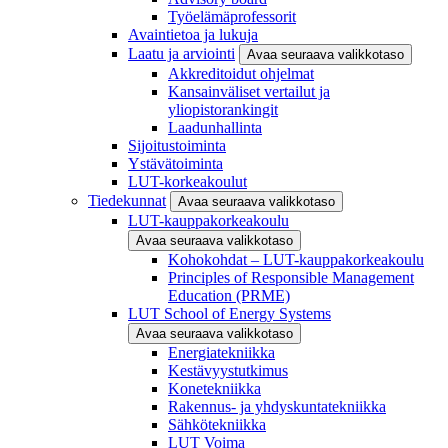
Työelämäprofessorit
Avaintietoa ja lukuja
Laatu ja arviointi
Avaa seuraava valikkotaso
Akkreditoidut ohjelmat
Kansainväliset vertailut ja
yliopistorankingit
Laadunhallinta
Sijoitustoiminta
Ystävätoiminta
LUT-korkeakoulut
Tiedekunnat
Avaa seuraava valikkotaso
LUT-kauppakorkeakoulu
Avaa seuraava valikkotaso
Kohokohdat – LUT-kauppakorkeakoulu
Principles of Responsible Management
Education (PRME)
LUT School of Energy Systems
Avaa seuraava valikkotaso
Energiatekniikka
Kestävyystutkimus
Konetekniikka
Rakennus- ja yhdyskuntatekniikka
Sähkötekniikka
LUT Voima