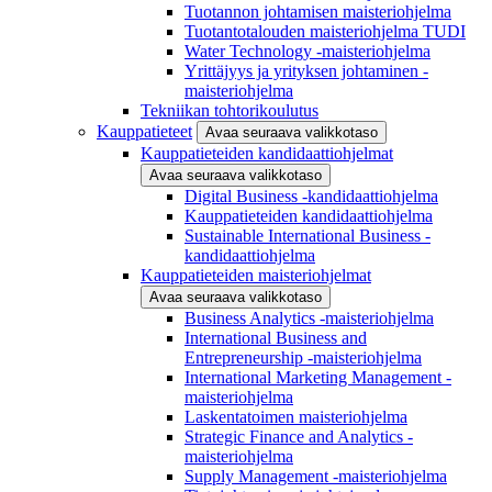
Tuotannon johtamisen maisteriohjelma
Tuotantotalouden maisteriohjelma TUDI
Water Technology -maisteriohjelma
Yrittäjyys ja yrityksen johtaminen -
maisteriohjelma
Tekniikan tohtorikoulutus
Kauppatieteet
Avaa seuraava valikkotaso
Kauppatieteiden kandidaattiohjelmat
Avaa seuraava valikkotaso
Digital Business -kandidaattiohjelma
Kauppatieteiden kandidaattiohjelma
Sustainable International Business -
kandidaattiohjelma
Kauppatieteiden maisteriohjelmat
Avaa seuraava valikkotaso
Business Analytics -maisteriohjelma
International Business and
Entrepreneurship -maisteriohjelma
International Marketing Management -
maisteriohjelma
Laskentatoimen maisteriohjelma
Strategic Finance and Analytics -
maisteriohjelma
Supply Management -maisteriohjelma