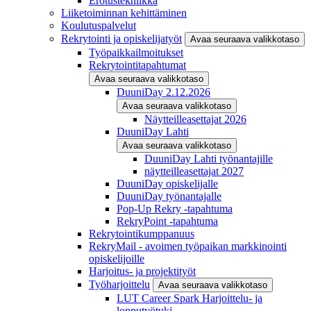
Erotustekniikka
Liiketoiminnan kehittäminen
Koulutuspalvelut
Rekrytointi ja opiskelijatyöt
Avaa seuraava valikkotaso
Työpaikkailmoitukset
Rekrytointitapahtumat
Avaa seuraava valikkotaso
DuuniDay 2.12.2026
Avaa seuraava valikkotaso
Näytteilleasettajat 2026
DuuniDay Lahti
Avaa seuraava valikkotaso
DuuniDay Lahti työnantajille
näytteilleasettajat 2027
DuuniDay opiskelijalle
DuuniDay työnantajalle
Pop-Up Rekry -tapahtuma
RekryPoint -tapahtuma
Rekrytointikumppanuus
RekryMail - avoimen työpaikan markkinointi
opiskelijoille
Harjoitus- ja projektityöt
Työharjoittelu
Avaa seuraava valikkotaso
LUT Career Spark Harjoittelu- ja
lopputyötuki