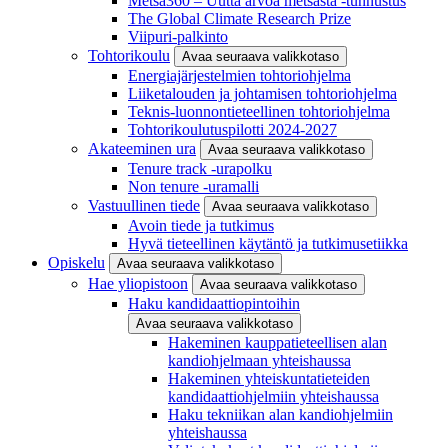
Metsä360 – Uutta arvoa metsästä -tunnustus
The Global Climate Research Prize
Viipuri-palkinto
Tohtorikoulu
Avaa seuraava valikkotaso
Energiajärjestelmien tohtoriohjelma
Liiketalouden ja johtamisen tohtoriohjelma
Teknis-luonnontieteellinen tohtoriohjelma
Tohtorikoulutuspilotti 2024-2027
Akateeminen ura
Avaa seuraava valikkotaso
Tenure track -urapolku
Non tenure -uramalli
Vastuullinen tiede
Avaa seuraava valikkotaso
Avoin tiede ja tutkimus
Hyvä tieteellinen käytäntö ja tutkimusetiikka
Opiskelu
Avaa seuraava valikkotaso
Hae yliopistoon
Avaa seuraava valikkotaso
Haku kandidaattiopintoihin
Avaa seuraava valikkotaso
Hakeminen kauppatieteellisen alan
kandiohjelmaan yhteishaussa
Hakeminen yhteiskuntatieteiden
kandidaattiohjelmiin yhteishaussa
Haku tekniikan alan kandiohjelmiin
yhteishaussa