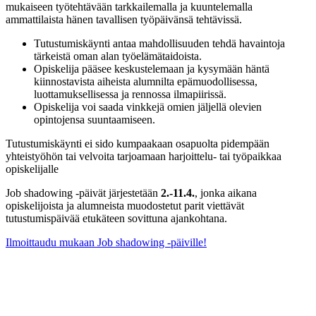
mukaiseen työtehtävään tarkkailemalla ja kuuntelemalla
ammattilaista hänen tavallisen työpäivänsä tehtävissä.
Tutustumiskäynti antaa mahdollisuuden tehdä havaintoja
tärkeistä oman alan työelämätaidoista.
Opiskelija pääsee keskustelemaan ja kysymään häntä
kiinnostavista aiheista alumnilta epämuodollisessa,
luottamuksellisessa ja rennossa ilmapiirissä.
Opiskelija voi saada vinkkejä omien jäljellä olevien
opintojensa suuntaamiseen.
Tutustumiskäynti ei sido kumpaakaan osapuolta pidempään
yhteistyöhön tai velvoita tarjoamaan harjoittelu- tai työpaikkaa
opiskelijalle
Job shadowing -päivät järjestetään
2.-11.4.
, jonka aikana
opiskelijoista ja alumneista muodostetut parit viettävät
tutustumispäivää etukäteen sovittuna ajankohtana.
Ilmoittaudu mukaan Job shadowing -päiville!