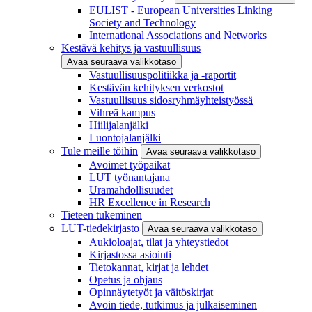
EULIST - European Universities Linking
Society and Technology
International Associations and Networks
Kestävä kehitys ja vastuullisuus
Avaa seuraava valikkotaso
Vastuullisuuspolitiikka ja -raportit
Kestävän kehityksen verkostot
Vastuullisuus sidosryhmäyhteistyössä
Vihreä kampus
Hiilijalanjälki
Luontojalanjälki
Tule meille töihin
Avaa seuraava valikkotaso
Avoimet työpaikat
LUT työnantajana
Uramahdollisuudet
HR Excellence in Research
Tieteen tukeminen
LUT-tiedekirjasto
Avaa seuraava valikkotaso
Aukioloajat, tilat ja yhteystiedot
Kirjastossa asiointi
Tietokannat, kirjat ja lehdet
Opetus ja ohjaus
Opinnäytetyöt ja väitöskirjat
Avoin tiede, tutkimus ja julkaiseminen