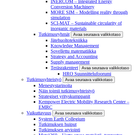
INERCOM – Integrated Energy
Conversion Machinery
MORE SIM – Modelling reality through
simulation
SCI-MAT – Sustainable circularity of
inorganic materials
Tutkimusryhmät
Avaa seuraava valikkotaso
Jätehuoltotekniikka
Knowledge Management
Sovellettu matematiikka
Strategy and Accounting
Supply management
Teräsrakenteet
Avaa seuraava valikkotaso
HRO Suunnittelufoorumi
Tutkimusyhteistyö
Avaa seuraava valikkotaso
Menestystarinoita
Näin toimii tutkimusyhteistyö
Strategiset yrityskumppanit
Kempower Electric Mobility Research Center –
EMRC
Vaikuttavuus
Avaa seuraava valikkotaso
System Earth Collegium
Tutkimuksen huiput
Tutkimuksen arviointi