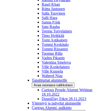
Rasel Khan
Riitta Jantunen
Salla Tuovinen
Salli Hara
Sanna Frisk
Satu Rauha
Teemu Torvelainen
Timo Heikkilä
Tomi Astikainen
Tommi Keskitalo
Tommi Rissanen
Tuomas Rilla
Vadim Pikanin
Valentina Smelova
Ville Koskelainen
Ville Kuusela
Waheed Niaz
Tapahtumat alumneille
Avaa seuraava valikkotaso
Curious People Alumni Webinar
18.10.2022
DuuniDay Etkot 28.11.2023
Yhteistyö ja palvelut alumneille
Curious Alumni -palkinto