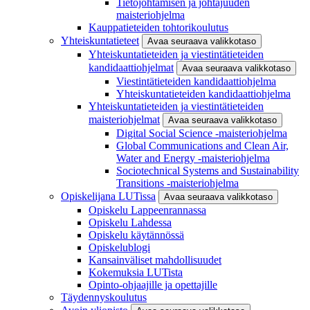
Tietojohtamisen ja johtajuuden
maisteriohjelma
Kauppatieteiden tohtorikoulutus
Yhteiskuntatieteet
Avaa seuraava valikkotaso
Yhteiskuntatieteiden ja viestintätieteiden
kandidaattiohjelmat
Avaa seuraava valikkotaso
Viestintätieteiden kandidaattiohjelma
Yhteiskuntatieteiden kandidaattiohjelma
Yhteiskuntatieteiden ja viestintätieteiden
maisteriohjelmat
Avaa seuraava valikkotaso
Digital Social Science -maisteriohjelma
Global Communications and Clean Air,
Water and Energy -maisteriohjelma
Sociotechnical Systems and Sustainability
Transitions -maisteriohjelma
Opiskelijana LUTissa
Avaa seuraava valikkotaso
Opiskelu Lappeenrannassa
Opiskelu Lahdessa
Opiskelu käytännössä
Opiskelublogi
Kansainväliset mahdollisuudet
Kokemuksia LUTista
Opinto-ohjaajille ja opettajille
Täydennyskoulutus