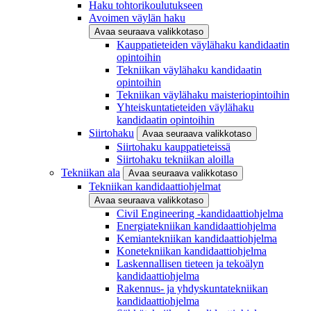
Haku tohtorikoulutukseen
Avoimen väylän haku
Avaa seuraava valikkotaso
Kauppatieteiden väylähaku kandidaatin
opintoihin
Tekniikan väylähaku kandidaatin
opintoihin
Tekniikan väylähaku maisteriopintoihin
Yhteiskuntatieteiden väylähaku
kandidaatin opintoihin
Siirtohaku
Avaa seuraava valikkotaso
Siirtohaku kauppatieteissä
Siirtohaku tekniikan aloilla
Tekniikan ala
Avaa seuraava valikkotaso
Tekniikan kandidaattiohjelmat
Avaa seuraava valikkotaso
Civil Engineering -kandidaattiohjelma
Energiatekniikan kandidaattiohjelma
Kemiantekniikan kandidaattiohjelma
Konetekniikan kandidaattiohjelma
Laskennallisen tieteen ja tekoälyn
kandidaattiohjelma
Rakennus- ja yhdyskuntatekniikan
kandidaattiohjelma