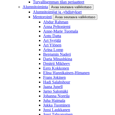
Turvallisemman tilan periaatteet
Alumnitoiminta
Avaa seuraava valikkotaso
Alumnitoimijat ja -yhdistykset
Mentorointi
Avaa seuraava valikkotaso
Abdur Rahman
Anna Peltoniemi
Anne-Marie Tuomala
Antu Datta
Ari Syrjälä
Ari Ylönen
Arina Lomp
Benjamin Naderi
Daria Minashkina
Dmitrii Mikheev
Eero Kokkonen
Elina Hannikainen-Himanen
Frans Jokinen
Hadi Salahshour
Jaana Junell
Jarno Salomäki
Johanna Noreila
Juha Haimala
Jukka Tuominen
Jussi Laukkanen
Jussi Tahvanainen