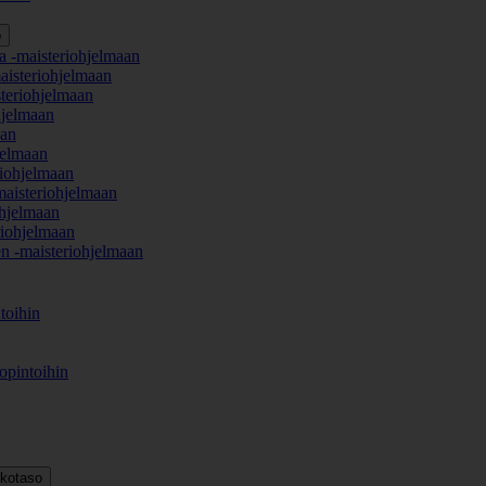
o
a -maisteriohjelmaan
aisteriohjelmaan
teriohjelmaan
hjelmaan
aan
jelmaan
iohjelmaan
maisteriohjelmaan
hjelmaan
iohjelmaan
en -maisteriohjelmaan
toihin
opintoihin
kkotaso