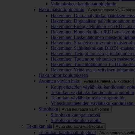
Valintakokeet kandidaattiohjelmiin
Haku maisteriopintoihin
Avaa seuraava valikkotas
Hakeminen Data-analytiikka päätöksenteoss
Hakeminen Digitaalisen palvelutuotannon m
Hakeminen Energiatekniikan EnTEDI -mais
Hakeminen Konetekniikan JEDI -maisterio
Hakeminen Laskentatoimen maisteriohjelm
Hakeminen Strategisen myynnin maisterioh
Hakeminen Sähkötekniikan DIODI -maister
Hakeminen Tietojohtamisen ja johtajuuden 
Hakeminen Tuotannon johtamisen maisterio
Hakeminen Tuotantotalouden TUDI-maister
Hakeminen Yrittäjyys ja yrityksen johtamin
Haku tohtorikoulutukseen
Avoimen väylän haku
Avaa seuraava valikkotaso
Kauppatieteiden väylähaku kandidaatin opin
Tekniikan väylähaku kandidaatin opintoihin
Tekniikan väylähaku maisteriopintoihin
Yhteiskuntatieteiden väylähaku kandidaatin 
Siirtohaku
Avaa seuraava valikkotaso
Siirtohaku kauppatieteissä
Siirtohaku tekniikan aloilla
Tekniikan ala
Avaa seuraava valikkotaso
Tekniikan kandidaattiohjelmat
Avaa seuraava vali