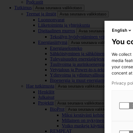
Podcastit
Tutkimus
Avaa seuraava valikkotaso
Teemat ja ilmiöt
Avaa seuraava valikkotaso
Luonnonvarat
Liiketoiminta ja yhteiskunta
English
Digitaalinen murros
Avaa seuraava valikkotaso
Tekoälyn hyödyntäminen yrityksissä
You co
Energiasiirtymä
Avaa seuraava valikkotaso
Energiaselonteko
Sähköistyminen ja sähköinen liikenne
We collect
Tulevaisuuden energiajärjestelmä
media feat
Tuulivoima ja aurinkoenergia
your conse
Vetytalous ja Power-to-x-teknologia
concent at 
Ydinvoima ja ydinturvallisuus
Bioenergia ja muut energiamuodot
Privacy po
Hae tutkimusta
Avaa seuraava valikkotaso
Henkilöt
Julkaisut
Projektit
Avaa seuraava valikkotaso
BioProt
Avaa seuraava valikkotaso
Miksi kestävästi kehitetty maski on tä
Millainen on nykyinen ja tulevaisuu
Voiko maskeja käyttää uudelleen ja ki
REMPEAT