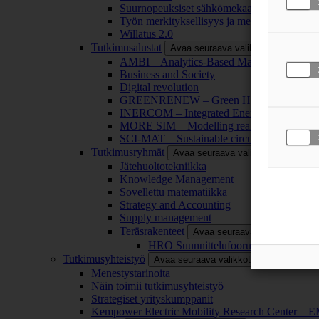
Suurnopeuksiset sähkömekaaniset energianm
Työn merkityksellisyys ja merkityksettömyy
Willatus 2.0
Tutkimusalustat
Avaa seuraava valikkotaso
AMBI – Analytics-Based Management for Bu
Business and Society
Digital revolution
GREENRENEW – Green Hydrogen and CO2
INERCOM – Integrated Energy Conversion
MORE SIM – Modelling reality through sim
SCI-MAT – Sustainable circularity of inorga
Tutkimusryhmät
Avaa seuraava valikkotaso
Jätehuoltotekniikka
Knowledge Management
Sovellettu matematiikka
Strategy and Accounting
Supply management
Teräsrakenteet
Avaa seuraava valikkotaso
HRO Suunnittelufoorumi
Tutkimusyhteistyö
Avaa seuraava valikkotaso
Menestystarinoita
Näin toimii tutkimusyhteistyö
Strategiset yrityskumppanit
Kempower Electric Mobility Research Center –