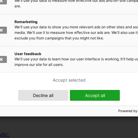
We'll use your data to measure how effective our ads and on-site camp
uunnosjärjestelmät
are.
s
Remarketing
siness and Manufacturing Industry
We'll use your data to show you more relevant ads on other sites and soc
media. We'll use it to measure how effective our ads are. We'll also use it
exclude you from campaigns that you might not like.
 for Industry Renewal
 Machinery
User feedback
ulation
We'll use your data to learn how our user interface is working. It'll help u
nic materials
improve our site for all users.
Accept selected
Decline all
Accept all
Powered by
 EMRC