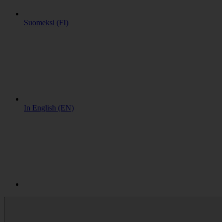
Suomeksi (FI)
In English (EN)