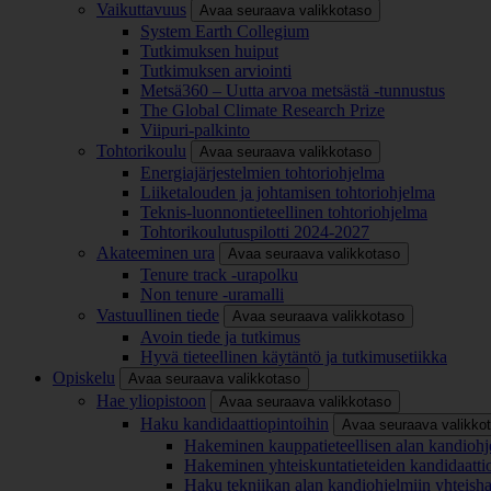
Vaikuttavuus
Avaa seuraava valikkotaso
System Earth Collegium
Tutkimuksen huiput
Tutkimuksen arviointi
Metsä360 – Uutta arvoa metsästä -tunnustus
The Global Climate Research Prize
Viipuri-palkinto
Tohtorikoulu
Avaa seuraava valikkotaso
Energiajärjestelmien tohtoriohjelma
Liiketalouden ja johtamisen tohtoriohjelma
Teknis-luonnontieteellinen tohtoriohjelma
Tohtorikoulutuspilotti 2024-2027
Akateeminen ura
Avaa seuraava valikkotaso
Tenure track -urapolku
Non tenure -uramalli
Vastuullinen tiede
Avaa seuraava valikkotaso
Avoin tiede ja tutkimus
Hyvä tieteellinen käytäntö ja tutkimusetiikka
Opiskelu
Avaa seuraava valikkotaso
Hae yliopistoon
Avaa seuraava valikkotaso
Haku kandidaattiopintoihin
Avaa seuraava valikko
Hakeminen kauppatieteellisen alan kandiohj
Hakeminen yhteiskuntatieteiden kandidaatti
Haku tekniikan alan kandiohjelmiin yhteish