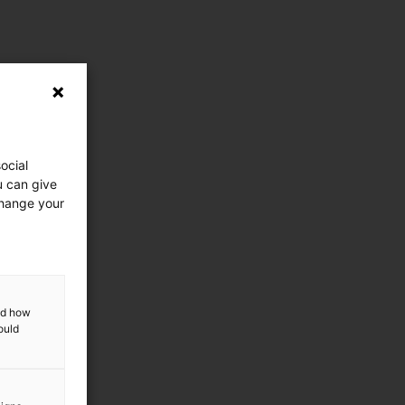
ocial
u can give
change your
and how
ould