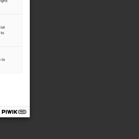
aigns
ial
 to
s to