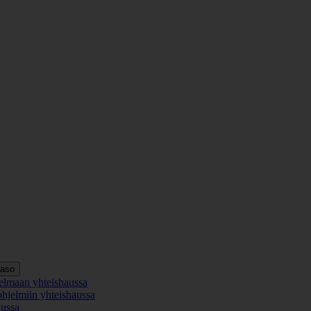
taso
elmaan yhteishaussa
ohjelmiin yhteishaussa
aussa