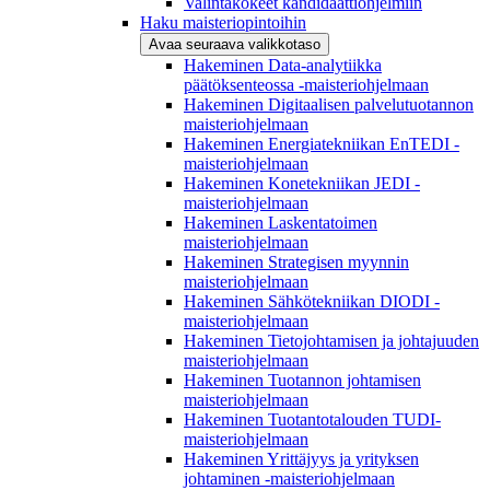
Valintakokeet kandidaattiohjelmiin
Haku maisteriopintoihin
Avaa seuraava valikkotaso
Hakeminen Data-analytiikka
päätöksenteossa -maisteriohjelmaan
Hakeminen Digitaalisen palvelutuotannon
maisteriohjelmaan
Hakeminen Energiatekniikan EnTEDI -
maisteriohjelmaan
Hakeminen Konetekniikan JEDI -
maisteriohjelmaan
Hakeminen Laskentatoimen
maisteriohjelmaan
Hakeminen Strategisen myynnin
maisteriohjelmaan
Hakeminen Sähkötekniikan DIODI -
maisteriohjelmaan
Hakeminen Tietojohtamisen ja johtajuuden
maisteriohjelmaan
Hakeminen Tuotannon johtamisen
maisteriohjelmaan
Hakeminen Tuotantotalouden TUDI-
maisteriohjelmaan
Hakeminen Yrittäjyys ja yrityksen
johtaminen -maisteriohjelmaan