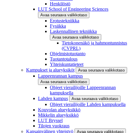
Henkilöstö
LUT School of Engineering Sciences
Avaa seuraava valikkotaso
Erotustekniikka
Fysiikka
Laskennallinen tekniikka
Avaa seuraava valikkotaso
Tietokonenäkö ja hahmontunnistus
(CVPRL)
Ohjelmistotuotanto
Tuotantotalous
Yhteiskuntatieteet
Kampukset ja alueyksiköt
Avaa seuraava valikkotaso
Lappeenrannan kampus
Avaa seuraava valikkotaso
Ohjeet vierailijoille Lappeenrannan
kampuksella
Lahden kampus
Avaa seuraava valikkotaso
Ohjeet vierailijoille Lahden kampuksella
Kouvolan alueyksikkö
Mikkelin alueyksikkö
LUT Bryssel
Tilojen vuokraus
Kansainvälinen yhteistyö
Avaa seuraava valikkotaso