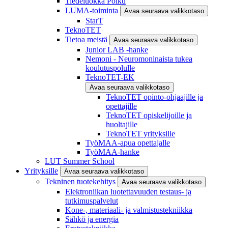
Tiedeluokka Polku
LUMA-toiminta
Avaa seuraava valikkotaso
StarT
TeknoTET
Tietoa meistä
Avaa seuraava valikkotaso
Junior LAB -hanke
Nemoni - Neuromoninaista tukea
koulutuspolulle
TeknoTET-EK
Avaa seuraava valikkotaso
TeknoTET opinto-ohjaajille ja
opettajille
TeknoTET opiskelijoille ja
huoltajille
TeknoTET yrityksille
TyöMAA-apua opettajalle
TyöMAA-hanke
LUT Summer School
Yrityksille
Avaa seuraava valikkotaso
Tekninen tuotekehitys
Avaa seuraava valikkotaso
Elektroniikan luotettavuuden testaus- ja
tutkimuspalvelut
Kone-, materiaali- ja valmistustekniikka
Sähkö ja energia