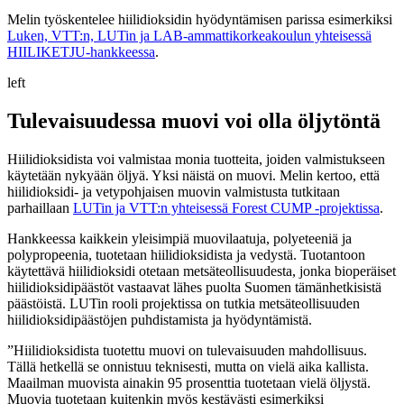
Melin työskentelee hiilidioksidin hyödyntämisen parissa esimerkiksi
Luken, VTT:n, LUTin ja LAB-ammattikorkeakoulun yhteisessä
HIILIKETJU-hankkeessa
.
left
Tulevaisuudessa muovi voi olla öljytöntä
Hiilidioksidista voi valmistaa monia tuotteita, joiden valmistukseen
käytetään nykyään öljyä. Yksi näistä on muovi. Melin kertoo, että
hiilidioksidi- ja vetypohjaisen muovin valmistusta tutkitaan
parhaillaan
LUTin ja VTT:n yhteisessä Forest CUMP -projektissa
.
Hankkeessa kaikkein yleisimpiä muovilaatuja, polyeteeniä ja
polypropeenia, tuotetaan hiilidioksidista ja vedystä. Tuotantoon
käytettävä hiilidioksidi otetaan metsäteollisuudesta, jonka bioperäiset
hiilidioksidipäästöt vastaavat lähes puolta Suomen tämänhetkisistä
päästöistä. LUTin rooli projektissa on tutkia metsäteollisuuden
hiilidioksidipäästöjen puhdistamista ja hyödyntämistä.
”Hiilidioksidista tuotettu muovi on tulevaisuuden mahdollisuus.
Tällä hetkellä se onnistuu teknisesti, mutta on vielä aika kallista.
Maailman muovista ainakin 95 prosenttia tuotetaan vielä öljystä.
Muovia tuotetaan kuitenkin myös kestävästi esimerkiksi