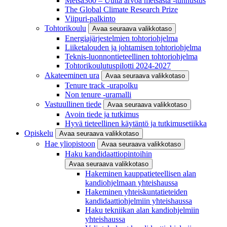
Metsä360 – Uutta arvoa metsästä -tunnustus
The Global Climate Research Prize
Viipuri-palkinto
Tohtorikoulu
Avaa seuraava valikkotaso
Energiajärjestelmien tohtoriohjelma
Liiketalouden ja johtamisen tohtoriohjelma
Teknis-luonnontieteellinen tohtoriohjelma
Tohtorikoulutuspilotti 2024-2027
Akateeminen ura
Avaa seuraava valikkotaso
Tenure track -urapolku
Non tenure -uramalli
Vastuullinen tiede
Avaa seuraava valikkotaso
Avoin tiede ja tutkimus
Hyvä tieteellinen käytäntö ja tutkimusetiikka
Opiskelu
Avaa seuraava valikkotaso
Hae yliopistoon
Avaa seuraava valikkotaso
Haku kandidaattiopintoihin
Avaa seuraava valikkotaso
Hakeminen kauppatieteellisen alan
kandiohjelmaan yhteishaussa
Hakeminen yhteiskuntatieteiden
kandidaattiohjelmiin yhteishaussa
Haku tekniikan alan kandiohjelmiin
yhteishaussa