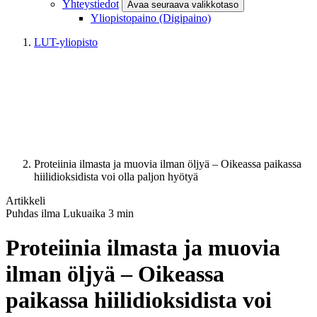
Yhteystiedot
Avaa seuraava valikkotaso
Yliopistopaino (Digipaino)
LUT-yliopisto
Proteiinia ilmasta ja muovia ilman öljyä – Oikeassa paikassa
hiilidioksidista voi olla paljon hyötyä
Artikkeli
Puhdas ilma
Lukuaika
3
min
Proteiinia ilmasta ja muovia
ilman öljyä – Oikeassa
paikassa hiilidioksidista voi