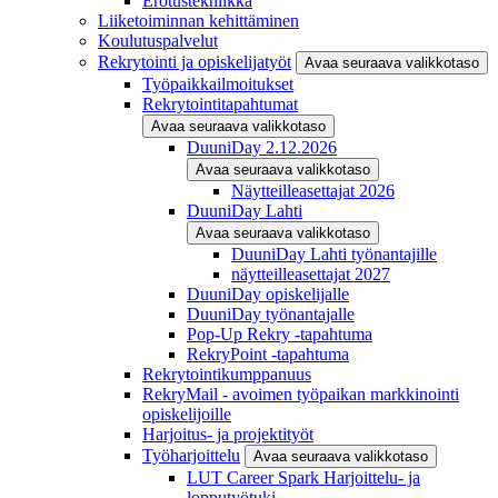
Erotustekniikka
Liiketoiminnan kehittäminen
Koulutuspalvelut
Rekrytointi ja opiskelijatyöt
Avaa seuraava valikkotaso
Työpaikkailmoitukset
Rekrytointitapahtumat
Avaa seuraava valikkotaso
DuuniDay 2.12.2026
Avaa seuraava valikkotaso
Näytteilleasettajat 2026
DuuniDay Lahti
Avaa seuraava valikkotaso
DuuniDay Lahti työnantajille
näytteilleasettajat 2027
DuuniDay opiskelijalle
DuuniDay työnantajalle
Pop-Up Rekry -tapahtuma
RekryPoint -tapahtuma
Rekrytointikumppanuus
RekryMail - avoimen työpaikan markkinointi
opiskelijoille
Harjoitus- ja projektityöt
Työharjoittelu
Avaa seuraava valikkotaso
LUT Career Spark Harjoittelu- ja
lopputyötuki