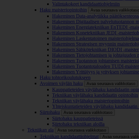
Valintakokeet kandidaattiohjelmiin
Haku maisteriopintoihin
Avaa seuraava valikkotas
Hakeminen Data-analytiikka päätöksenteoss
Hakeminen Digitaalisen palvelutuotannon m
Hakeminen Energiatekniikan EnTEDI -mais
Hakeminen Konetekniikan JEDI -maisterio
Hakeminen Laskentatoimen maisteriohjelm
Hakeminen Strategisen myynnin maisterioh
Hakeminen Sähkötekniikan DIODI -maister
Hakeminen Tietojohtamisen ja johtajuuden 
Hakeminen Tuotannon johtamisen maisterio
Hakeminen Tuotantotalouden TUDI-maister
Hakeminen Yrittäjyys ja yrityksen johtamin
Haku tohtorikoulutukseen
Avoimen väylän haku
Avaa seuraava valikkotaso
Kauppatieteiden väylähaku kandidaatin opin
Tekniikan väylähaku kandidaatin opintoihin
Tekniikan väylähaku maisteriopintoihin
Yhteiskuntatieteiden väylähaku kandidaatin 
Siirtohaku
Avaa seuraava valikkotaso
Siirtohaku kauppatieteissä
Siirtohaku tekniikan aloilla
Tekniikan ala
Avaa seuraava valikkotaso
Tekniikan kandidaattiohjelmat
Avaa seuraava vali