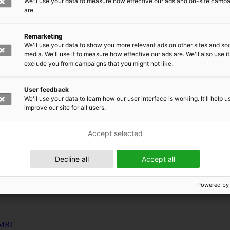
We'll use your data to measure how effective our ads and on-site camp
uunnosjärjestelmät
are.
s
Remarketing
siness and Manufacturing Industry
We'll use your data to show you more relevant ads on other sites and soc
media. We'll use it to measure how effective our ads are. We'll also use it
exclude you from campaigns that you might not like.
 for Industry Renewal
 Machinery
User feedback
ulation
We'll use your data to learn how our user interface is working. It'll help u
nic materials
improve our site for all users.
Accept selected
Decline all
Accept all
Powered by
 EMRC