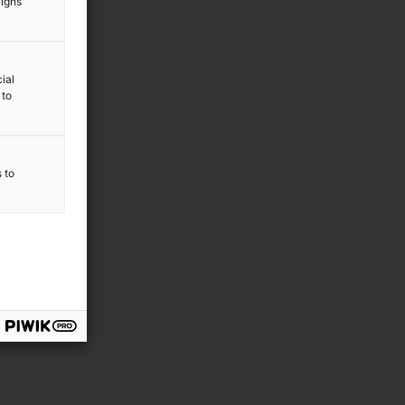
aigns
ial
 to
s to