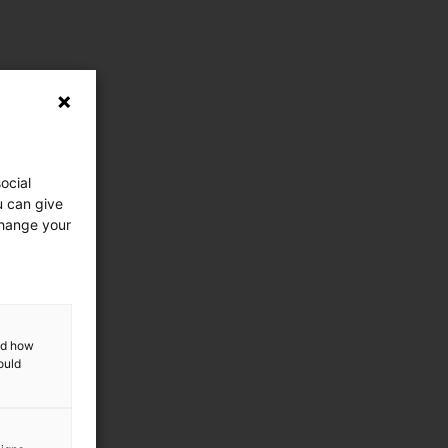
ocial
u can give
change your
and how
ould