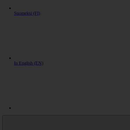
Suomeksi (FI)
In English (EN)