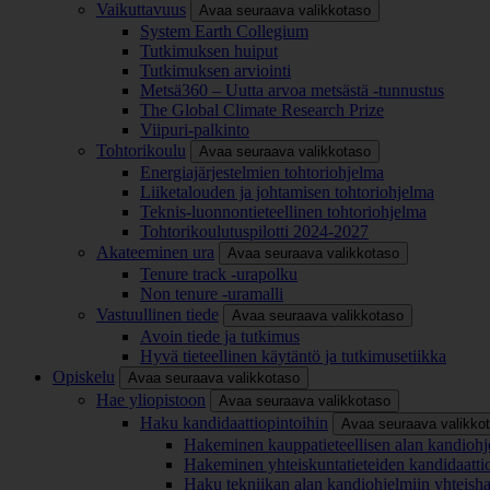
Vaikuttavuus
Avaa seuraava valikkotaso
System Earth Collegium
Tutkimuksen huiput
Tutkimuksen arviointi
Metsä360 – Uutta arvoa metsästä -tunnustus
The Global Climate Research Prize
Viipuri-palkinto
Tohtorikoulu
Avaa seuraava valikkotaso
Energiajärjestelmien tohtoriohjelma
Liiketalouden ja johtamisen tohtoriohjelma
Teknis-luonnontieteellinen tohtoriohjelma
Tohtorikoulutuspilotti 2024-2027
Akateeminen ura
Avaa seuraava valikkotaso
Tenure track -urapolku
Non tenure -uramalli
Vastuullinen tiede
Avaa seuraava valikkotaso
Avoin tiede ja tutkimus
Hyvä tieteellinen käytäntö ja tutkimusetiikka
Opiskelu
Avaa seuraava valikkotaso
Hae yliopistoon
Avaa seuraava valikkotaso
Haku kandidaattiopintoihin
Avaa seuraava valikko
Hakeminen kauppatieteellisen alan kandiohj
Hakeminen yhteiskuntatieteiden kandidaatti
Haku tekniikan alan kandiohjelmiin yhteish