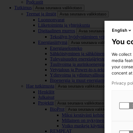
Podcastit
Tutkimus
Avaa seuraava valikkotaso
Teemat ja ilmiöt
Avaa seuraava valikkotaso
Luonnonvarat
Liiketoiminta ja yhteiskunta
English
Digitaalinen murros
Avaa seuraava valikkotaso
Tekoälyn hyödyntäminen yrityksissä
You co
Energiasiirtymä
Avaa seuraava valikkotaso
Energiaselonteko
Sähköistyminen ja sähköinen liikenne
We collect
Tulevaisuuden energiajärjestelmä
media feat
Tuulivoima ja aurinkoenergia
your conse
Vetytalous ja Power-to-x-teknologia
concent at 
Ydinvoima ja ydinturvallisuus
Bioenergia ja muut energiamuodot
Privacy po
Hae tutkimusta
Avaa seuraava valikkotaso
Henkilöt
Julkaisut
Projektit
Avaa seuraava valikkotaso
BioProt
Avaa seuraava valikkotaso
Miksi kestävästi kehitetty maski on tä
Millainen on nykyinen ja tulevaisuu
Voiko maskeja käyttää uudelleen ja ki
REMPEAT