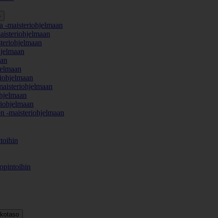
o
a -maisteriohjelmaan
aisteriohjelmaan
teriohjelmaan
hjelmaan
aan
jelmaan
iohjelmaan
maisteriohjelmaan
hjelmaan
iohjelmaan
en -maisteriohjelmaan
toihin
opintoihin
kkotaso