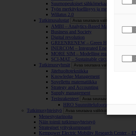
Suurnopeuksiset sähkömekaaniset energianm
Työn merkityksellisyys ja merkityksettömyy
Willatus 2.0
Tutkimusalustat
Avaa seuraava valikkotaso
AMBI – Analytics-Based Management for Bu
Business and Society
Digital revolution
GREENRENEW – Green Hydrogen and CO2
INERCOM – Integrated Energy Conversion
MORE SIM – Modelling reality through sim
SCI-MAT – Sustainable circularity of inorga
Tutkimusryhmät
Avaa seuraava valikkotaso
Jätehuoltotekniikka
Knowledge Management
Sovellettu matematiikka
Strategy and Accounting
Supply management
Teräsrakenteet
Avaa seuraava valikkotaso
HRO Suunnittelufoorumi
Tutkimusyhteistyö
Avaa seuraava valikkotaso
Menestystarinoita
Näin toimii tutkimusyhteistyö
Strategiset yrityskumppanit
Kempower Electric Mobility Research Center –