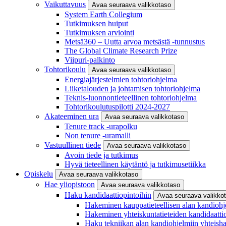
Vaikuttavuus
Avaa seuraava valikkotaso
System Earth Collegium
Tutkimuksen huiput
Tutkimuksen arviointi
Metsä360 – Uutta arvoa metsästä -tunnustus
The Global Climate Research Prize
Viipuri-palkinto
Tohtorikoulu
Avaa seuraava valikkotaso
Energiajärjestelmien tohtoriohjelma
Liiketalouden ja johtamisen tohtoriohjelma
Teknis-luonnontieteellinen tohtoriohjelma
Tohtorikoulutuspilotti 2024-2027
Akateeminen ura
Avaa seuraava valikkotaso
Tenure track -urapolku
Non tenure -uramalli
Vastuullinen tiede
Avaa seuraava valikkotaso
Avoin tiede ja tutkimus
Hyvä tieteellinen käytäntö ja tutkimusetiikka
Opiskelu
Avaa seuraava valikkotaso
Hae yliopistoon
Avaa seuraava valikkotaso
Haku kandidaattiopintoihin
Avaa seuraava valikko
Hakeminen kauppatieteellisen alan kandiohj
Hakeminen yhteiskuntatieteiden kandidaatti
Haku tekniikan alan kandiohjelmiin yhteish