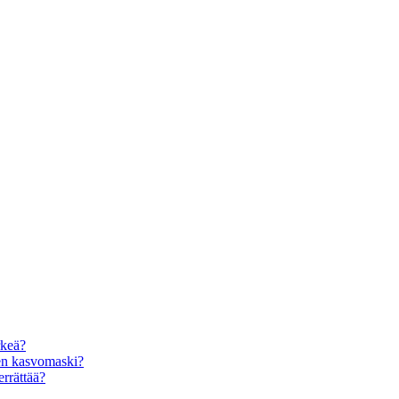
rkeä?
den kasvomaski?
errättää?