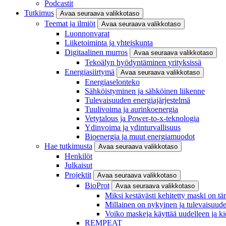
Podcastit
Tutkimus
Avaa seuraava valikkotaso
Teemat ja ilmiöt
Avaa seuraava valikkotaso
Luonnonvarat
Liiketoiminta ja yhteiskunta
Digitaalinen murros
Avaa seuraava valikkotaso
Tekoälyn hyödyntäminen yrityksissä
Energiasiirtymä
Avaa seuraava valikkotaso
Energiaselonteko
Sähköistyminen ja sähköinen liikenne
Tulevaisuuden energiajärjestelmä
Tuulivoima ja aurinkoenergia
Vetytalous ja Power-to-x-teknologia
Ydinvoima ja ydinturvallisuus
Bioenergia ja muut energiamuodot
Hae tutkimusta
Avaa seuraava valikkotaso
Henkilöt
Julkaisut
Projektit
Avaa seuraava valikkotaso
BioProt
Avaa seuraava valikkotaso
Miksi kestävästi kehitetty maski on tä
Millainen on nykyinen ja tulevaisuu
Voiko maskeja käyttää uudelleen ja ki
REMPEAT