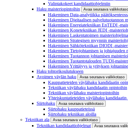
Valintakokeet kandidaattiohjelmiin
Haku maisteriopintoihin
Avaa seuraava valikkotas
Hakeminen Data-analytiikka päätöksenteoss
Hakeminen Digitaalisen palvelutuotannon m
Hakeminen Energiatekniikan EnTEDI -mais
Hakeminen Konetekniikan JEDI -maisterio
Hakeminen Laskentatoimen maisteriohjelm
Hakeminen Strategisen myynnin maisterioh
Hakeminen Sähkötekniikan DIODI -maister
Hakeminen Tietojohtamisen ja johtajuuden 
Hakeminen Tuotannon johtamisen maisterio
Hakeminen Tuotantotalouden TUDI-maister
Hakeminen Yrittäjyys ja yrityksen johtamin
Haku tohtorikoulutukseen
Avoimen väylän haku
Avaa seuraava valikkotaso
Kauppatieteiden väylähaku kandidaatin opin
Tekniikan väylähaku kandidaatin opintoihin
Tekniikan väylähaku maisteriopintoihin
Yhteiskuntatieteiden väylähaku kandidaatin 
Siirtohaku
Avaa seuraava valikkotaso
Siirtohaku kauppatieteissä
Siirtohaku tekniikan aloilla
Tekniikan ala
Avaa seuraava valikkotaso
Tekniikan kandidaattiohjelmat
Avaa seuraava vali