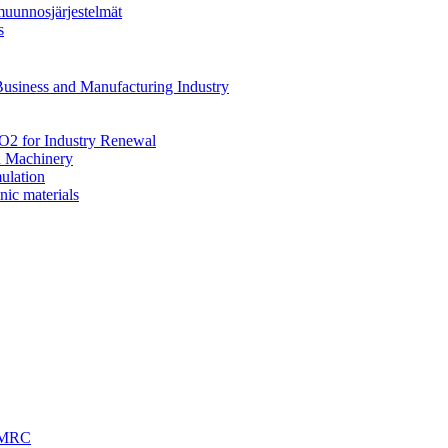
uunnosjärjestelmät
s
siness and Manufacturing Industry
 for Industry Renewal
 Machinery
ulation
nic materials
 EMRC