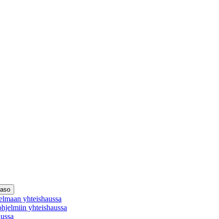
taso
elmaan yhteishaussa
ohjelmiin yhteishaussa
aussa