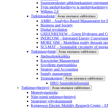
Suurnopeuksiset sähkömekaaniset energianm
Työn merkityksellisyys ja merkityksettömyy
Willatus 2.0
Tutkimusalustat
Avaa seuraava valikkotaso
AMBI – Analytics-Based Management for Bu
Business and Society
Digital revolution
GREENRENEW – Green Hydrogen and CO2
INERCOM – Integrated Energy Conversion
MORE SIM – Modelling reality through sim
SCI-MAT – Sustainable circularity of inorga
Tutkimusryhmät
Avaa seuraava valikkotaso
Jätehuoltotekniikka
Knowledge Management
Sovellettu matematiikka
Strategy and Accounting
Supply management
Teräsrakenteet
Avaa seuraava valikkotaso
HRO Suunnittelufoorumi
Tutkimusyhteistyö
Avaa seuraava valikkotaso
Menestystarinoita
Näin toimii tutkimusyhteistyö
Strategiset yrityskumppanit
Kempower Electric Mobility Research Center –