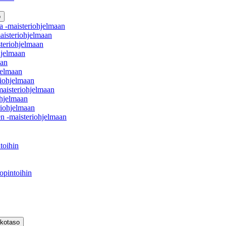
o
a -maisteriohjelmaan
aisteriohjelmaan
teriohjelmaan
hjelmaan
aan
jelmaan
iohjelmaan
maisteriohjelmaan
hjelmaan
iohjelmaan
en -maisteriohjelmaan
toihin
opintoihin
kkotaso