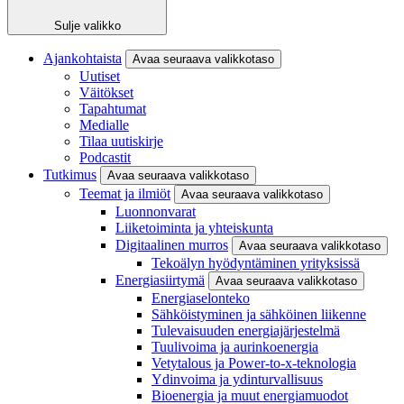
Sulje valikko
Ajankohtaista
Avaa seuraava valikkotaso
Uutiset
Väitökset
Tapahtumat
Medialle
Tilaa uutiskirje
Podcastit
Tutkimus
Avaa seuraava valikkotaso
Teemat ja ilmiöt
Avaa seuraava valikkotaso
Luonnonvarat
Liiketoiminta ja yhteiskunta
Digitaalinen murros
Avaa seuraava valikkotaso
Tekoälyn hyödyntäminen yrityksissä
Energiasiirtymä
Avaa seuraava valikkotaso
Energiaselonteko
Sähköistyminen ja sähköinen liikenne
Tulevaisuuden energiajärjestelmä
Tuulivoima ja aurinkoenergia
Vetytalous ja Power-to-x-teknologia
Ydinvoima ja ydinturvallisuus
Bioenergia ja muut energiamuodot