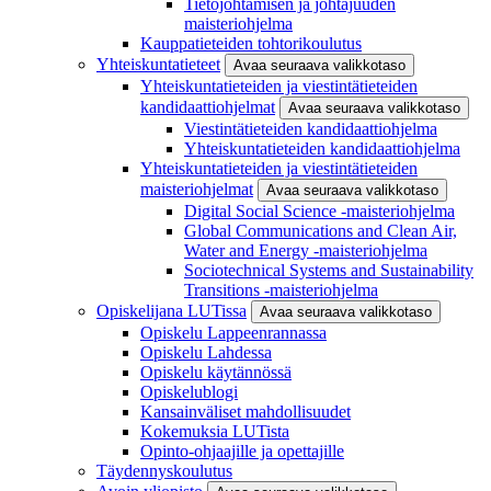
Tietojohtamisen ja johtajuuden
maisteriohjelma
Kauppatieteiden tohtorikoulutus
Yhteiskuntatieteet
Avaa seuraava valikkotaso
Yhteiskuntatieteiden ja viestintätieteiden
kandidaattiohjelmat
Avaa seuraava valikkotaso
Viestintätieteiden kandidaattiohjelma
Yhteiskuntatieteiden kandidaattiohjelma
Yhteiskuntatieteiden ja viestintätieteiden
maisteriohjelmat
Avaa seuraava valikkotaso
Digital Social Science -maisteriohjelma
Global Communications and Clean Air,
Water and Energy -maisteriohjelma
Sociotechnical Systems and Sustainability
Transitions -maisteriohjelma
Opiskelijana LUTissa
Avaa seuraava valikkotaso
Opiskelu Lappeenrannassa
Opiskelu Lahdessa
Opiskelu käytännössä
Opiskelublogi
Kansainväliset mahdollisuudet
Kokemuksia LUTista
Opinto-ohjaajille ja opettajille
Täydennyskoulutus