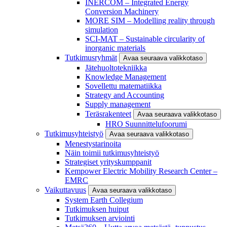
INERCOM – Integrated Energy
Conversion Machinery
MORE SIM – Modelling reality through
simulation
SCI-MAT – Sustainable circularity of
inorganic materials
Tutkimusryhmät
Avaa seuraava valikkotaso
Jätehuoltotekniikka
Knowledge Management
Sovellettu matematiikka
Strategy and Accounting
Supply management
Teräsrakenteet
Avaa seuraava valikkotaso
HRO Suunnittelufoorumi
Tutkimusyhteistyö
Avaa seuraava valikkotaso
Menestystarinoita
Näin toimii tutkimusyhteistyö
Strategiset yrityskumppanit
Kempower Electric Mobility Research Center –
EMRC
Vaikuttavuus
Avaa seuraava valikkotaso
System Earth Collegium
Tutkimuksen huiput
Tutkimuksen arviointi