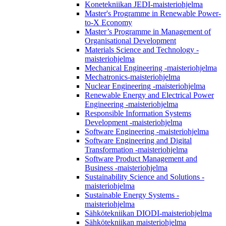
Konetekniikan JEDI-maisteriohjelma
Master's Programme in Renewable Power-
to-X Economy
Master’s Programme in Management of
Organisational Development
Materials Science and Technology -
maisteriohjelma
Mechanical Engineering -maisteriohjelma
Mechatronics-maisteriohjelma
Nuclear Engineering -maisteriohjelma
Renewable Energy and Electrical Power
Engineering -maisteriohjelma
Responsible Information Systems
Development -maisteriohjelma
Software Engineering -maisteriohjelma
Software Engineering and Digital
Transformation -maisteriohjelma
Software Product Management and
Business -maisteriohjelma
Sustainability Science and Solutions -
maisteriohjelma
Sustainable Energy Systems -
maisteriohjelma
Sähkötekniikan DIODI-maisteriohjelma
Sähkötekniikan maisteriohjelma