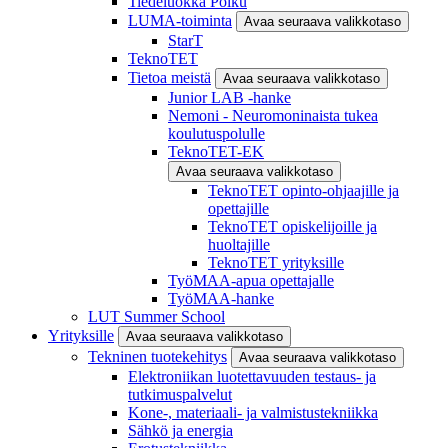
Tiedeluokka Polku
LUMA-toiminta
Avaa seuraava valikkotaso
StarT
TeknoTET
Tietoa meistä
Avaa seuraava valikkotaso
Junior LAB -hanke
Nemoni - Neuromoninaista tukea
koulutuspolulle
TeknoTET-EK
Avaa seuraava valikkotaso
TeknoTET opinto-ohjaajille ja
opettajille
TeknoTET opiskelijoille ja
huoltajille
TeknoTET yrityksille
TyöMAA-apua opettajalle
TyöMAA-hanke
LUT Summer School
Yrityksille
Avaa seuraava valikkotaso
Tekninen tuotekehitys
Avaa seuraava valikkotaso
Elektroniikan luotettavuuden testaus- ja
tutkimuspalvelut
Kone-, materiaali- ja valmistustekniikka
Sähkö ja energia