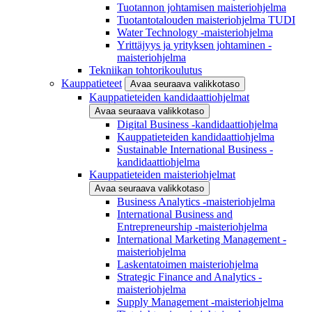
Tuotannon johtamisen maisteriohjelma
Tuotantotalouden maisteriohjelma TUDI
Water Technology -maisteriohjelma
Yrittäjyys ja yrityksen johtaminen -
maisteriohjelma
Tekniikan tohtorikoulutus
Kauppatieteet
Avaa seuraava valikkotaso
Kauppatieteiden kandidaattiohjelmat
Avaa seuraava valikkotaso
Digital Business -kandidaattiohjelma
Kauppatieteiden kandidaattiohjelma
Sustainable International Business -
kandidaattiohjelma
Kauppatieteiden maisteriohjelmat
Avaa seuraava valikkotaso
Business Analytics -maisteriohjelma
International Business and
Entrepreneurship -maisteriohjelma
International Marketing Management -
maisteriohjelma
Laskentatoimen maisteriohjelma
Strategic Finance and Analytics -
maisteriohjelma
Supply Management -maisteriohjelma