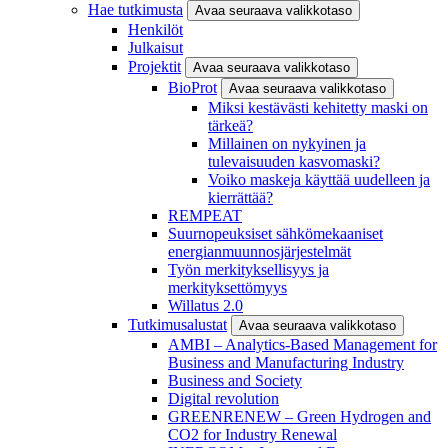
Hae tutkimusta
Avaa seuraava valikkotaso
Henkilöt
Julkaisut
Projektit
Avaa seuraava valikkotaso
BioProt
Avaa seuraava valikkotaso
Miksi kestävästi kehitetty maski on
tärkeä?
Millainen on nykyinen ja
tulevaisuuden kasvomaski?
Voiko maskeja käyttää uudelleen ja
kierrättää?
REMPEAT
Suurnopeuksiset sähkömekaaniset
energianmuunnosjärjestelmät
Työn merkityksellisyys ja
merkityksettömyys
Willatus 2.0
Tutkimusalustat
Avaa seuraava valikkotaso
AMBI – Analytics-Based Management for
Business and Manufacturing Industry
Business and Society
Digital revolution
GREENRENEW – Green Hydrogen and
CO2 for Industry Renewal