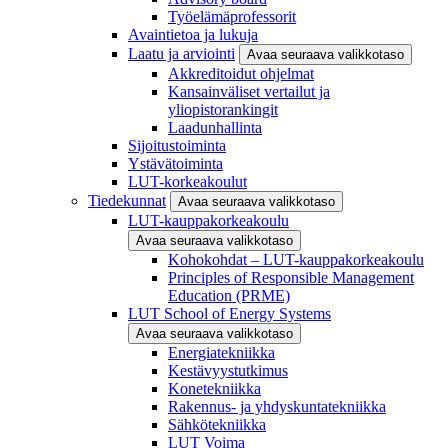
Työelämäprofessorit
Avaintietoa ja lukuja
Laatu ja arviointi
Avaa seuraava valikkotaso
Akkreditoidut ohjelmat
Kansainväliset vertailut ja
yliopistorankingit
Laadunhallinta
Sijoitustoiminta
Ystävätoiminta
LUT-korkeakoulut
Tiedekunnat
Avaa seuraava valikkotaso
LUT-kauppakorkeakoulu
Avaa seuraava valikkotaso
Kohokohdat – LUT-kauppakorkeakoulu
Principles of Responsible Management
Education (PRME)
LUT School of Energy Systems
Avaa seuraava valikkotaso
Energiatekniikka
Kestävyystutkimus
Konetekniikka
Rakennus- ja yhdyskuntatekniikka
Sähkötekniikka
LUT Voima