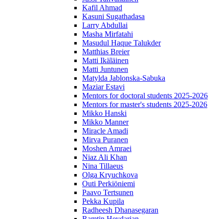
Kafil Ahmad
Kasuni Sugathadasa
Larry Abdullai
Masha Mirfatahi
Masudul Haque Talukder
Matthias Breier
Matti Ikäläinen
Matti Juntunen
Matylda Jablonska-Sabuka
Maziar Estavi
Mentors for doctoral students 2025-2026
Mentors for master's students 2025-2026
Mikko Hanski
Mikko Manner
Miracle Amadi
Mirva Puranen
Moshen Amraei
Niaz Ali Khan
Nina Tillaeus
Olga Kryuchkova
Outi Perkiöniemi
Paavo Tertsunen
Pekka Kupila
Radheesh Dhanasegaran
Ramtin Heydarian