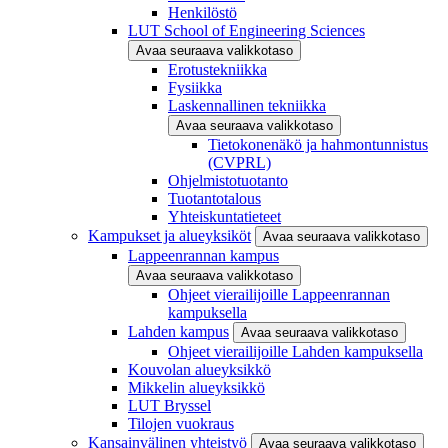
Henkilöstö
LUT School of Engineering Sciences
Avaa seuraava valikkotaso
Erotustekniikka
Fysiikka
Laskennallinen tekniikka
Avaa seuraava valikkotaso
Tietokonenäkö ja hahmontunnistus
(CVPRL)
Ohjelmistotuotanto
Tuotantotalous
Yhteiskuntatieteet
Kampukset ja alueyksiköt
Avaa seuraava valikkotaso
Lappeenrannan kampus
Avaa seuraava valikkotaso
Ohjeet vierailijoille Lappeenrannan
kampuksella
Lahden kampus
Avaa seuraava valikkotaso
Ohjeet vierailijoille Lahden kampuksella
Kouvolan alueyksikkö
Mikkelin alueyksikkö
LUT Bryssel
Tilojen vuokraus
Kansainvälinen yhteistyö
Avaa seuraava valikkotaso