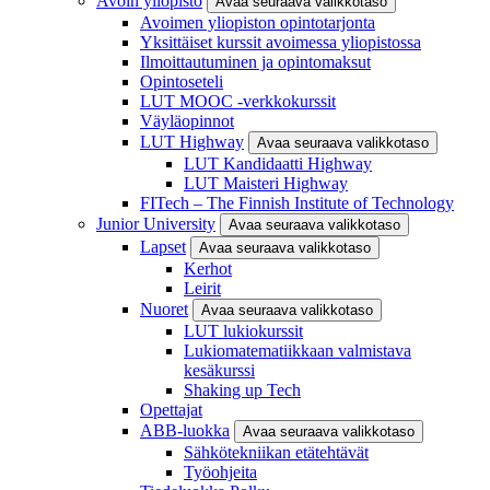
Avoin yliopisto
Avaa seuraava valikkotaso
Avoimen yliopiston opintotarjonta
Yksittäiset kurssit avoimessa yliopistossa
Ilmoittautuminen ja opintomaksut
Opintoseteli
LUT MOOC -verkkokurssit
Väyläopinnot
LUT Highway
Avaa seuraava valikkotaso
LUT Kandidaatti Highway
LUT Maisteri Highway
FITech – The Finnish Institute of Technology
Junior University
Avaa seuraava valikkotaso
Lapset
Avaa seuraava valikkotaso
Kerhot
Leirit
Nuoret
Avaa seuraava valikkotaso
LUT lukiokurssit
Lukiomatematiikkaan valmistava
kesäkurssi
Shaking up Tech
Opettajat
ABB-luokka
Avaa seuraava valikkotaso
Sähkötekniikan etätehtävät
Työohjeita