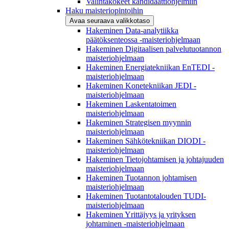
Valintakokeet kandidaattiohjelmiin
Haku maisteriopintoihin
Avaa seuraava valikkotaso
Hakeminen Data-analytiikka
päätöksenteossa -maisteriohjelmaan
Hakeminen Digitaalisen palvelutuotannon
maisteriohjelmaan
Hakeminen Energiatekniikan EnTEDI -
maisteriohjelmaan
Hakeminen Konetekniikan JEDI -
maisteriohjelmaan
Hakeminen Laskentatoimen
maisteriohjelmaan
Hakeminen Strategisen myynnin
maisteriohjelmaan
Hakeminen Sähkötekniikan DIODI -
maisteriohjelmaan
Hakeminen Tietojohtamisen ja johtajuuden
maisteriohjelmaan
Hakeminen Tuotannon johtamisen
maisteriohjelmaan
Hakeminen Tuotantotalouden TUDI-
maisteriohjelmaan
Hakeminen Yrittäjyys ja yrityksen
johtaminen -maisteriohjelmaan