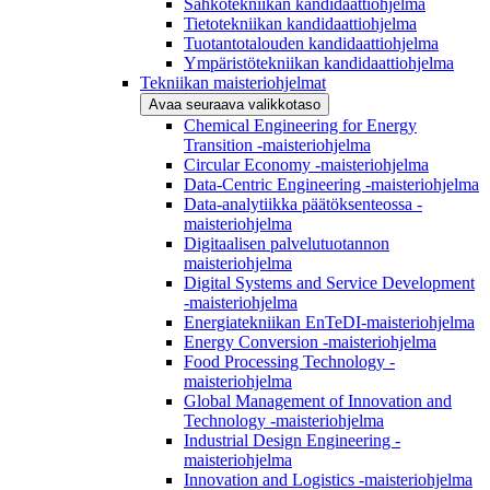
Sähkötekniikan kandidaattiohjelma
Tietotekniikan kandidaattiohjelma
Tuotantotalouden kandidaattiohjelma
Ympäristötekniikan kandidaattiohjelma
Tekniikan maisteriohjelmat
Avaa seuraava valikkotaso
Chemical Engineering for Energy
Transition -maisteriohjelma
Circular Economy -maisteriohjelma
Data-Centric Engineering -maisteriohjelma
Data-analytiikka päätöksenteossa -
maisteriohjelma
Digitaalisen palvelutuotannon
maisteriohjelma
Digital Systems and Service Development
-maisteriohjelma
Energiatekniikan EnTeDI-maisteriohjelma
Energy Conversion -maisteriohjelma
Food Processing Technology -
maisteriohjelma
Global Management of Innovation and
Technology -maisteriohjelma
Industrial Design Engineering -
maisteriohjelma
Innovation and Logistics -maisteriohjelma