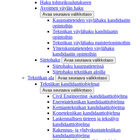
Haku tohtorikoulutukseen
Avoimen väylän haku
Avaa seuraava valikkotaso
Kauppatieteiden väylähaku kandidaatin
opintoihin
Tekniikan väylähaku kandidaatin
opintoihin
Tekniikan väylähaku maisteriopintoihin
Yhteiskuntatieteiden väylähaku
kandidaatin opintoihin
Siirtohaku
Avaa seuraava valikkotaso
Siirtohaku kauppatieteissä
Siirtohaku tekniikan aloilla
Tekniikan ala
Avaa seuraava valikkotaso
Tekniikan kandidaattiohjelmat
Avaa seuraava valikkotaso
Civil Engineering -kandidaattiohjelma
Energiatekniikan kandidaattiohjelma
Kemiantekniikan kandidaattiohjelma
Konetekniikan kandidaattiohjelma
Laskennallisen tieteen ja tekoälyn
kandidaattiohjelma
Rakennus- ja yhdyskuntatekniikan
kandidaattiohjelma