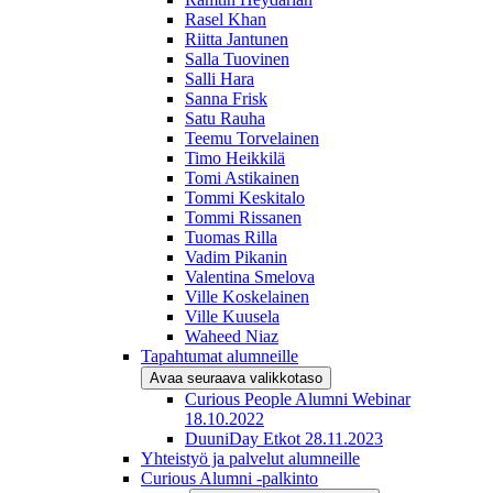
Rasel Khan
Riitta Jantunen
Salla Tuovinen
Salli Hara
Sanna Frisk
Satu Rauha
Teemu Torvelainen
Timo Heikkilä
Tomi Astikainen
Tommi Keskitalo
Tommi Rissanen
Tuomas Rilla
Vadim Pikanin
Valentina Smelova
Ville Koskelainen
Ville Kuusela
Waheed Niaz
Tapahtumat alumneille
Avaa seuraava valikkotaso
Curious People Alumni Webinar
18.10.2022
DuuniDay Etkot 28.11.2023
Yhteistyö ja palvelut alumneille
Curious Alumni -palkinto