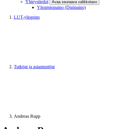
Yhteystiedot
Avaa seuraava valikkotaso
Yliopistopaino (Digipaino)
LUT-yliopisto
Tutkijat ja asiantuntijat
Andreas Rupp