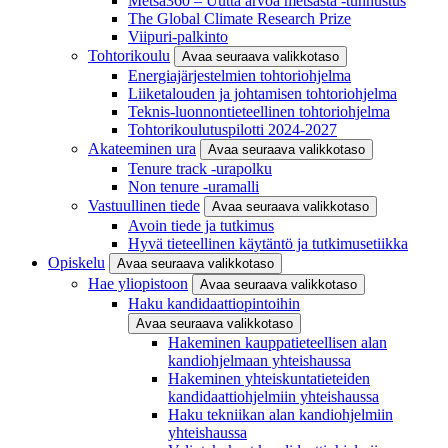
Metsä360 – Uutta arvoa metsästä -tunnustus
The Global Climate Research Prize
Viipuri-palkinto
Tohtorikoulu
Avaa seuraava valikkotaso
Energiajärjestelmien tohtoriohjelma
Liiketalouden ja johtamisen tohtoriohjelma
Teknis-luonnontieteellinen tohtoriohjelma
Tohtorikoulutuspilotti 2024-2027
Akateeminen ura
Avaa seuraava valikkotaso
Tenure track -urapolku
Non tenure -uramalli
Vastuullinen tiede
Avaa seuraava valikkotaso
Avoin tiede ja tutkimus
Hyvä tieteellinen käytäntö ja tutkimusetiikka
Opiskelu
Avaa seuraava valikkotaso
Hae yliopistoon
Avaa seuraava valikkotaso
Haku kandidaattiopintoihin
Avaa seuraava valikkotaso
Hakeminen kauppatieteellisen alan
kandiohjelmaan yhteishaussa
Hakeminen yhteiskuntatieteiden
kandidaattiohjelmiin yhteishaussa
Haku tekniikan alan kandiohjelmiin
yhteishaussa