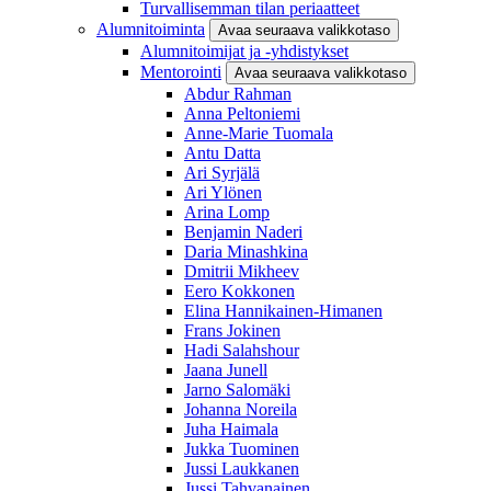
Turvallisemman tilan periaatteet
Alumnitoiminta
Avaa seuraava valikkotaso
Alumnitoimijat ja -yhdistykset
Mentorointi
Avaa seuraava valikkotaso
Abdur Rahman
Anna Peltoniemi
Anne-Marie Tuomala
Antu Datta
Ari Syrjälä
Ari Ylönen
Arina Lomp
Benjamin Naderi
Daria Minashkina
Dmitrii Mikheev
Eero Kokkonen
Elina Hannikainen-Himanen
Frans Jokinen
Hadi Salahshour
Jaana Junell
Jarno Salomäki
Johanna Noreila
Juha Haimala
Jukka Tuominen
Jussi Laukkanen
Jussi Tahvanainen