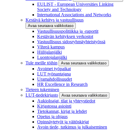
EULIST - European Universities Linking
Society and Technology
International Associations and Networks
Kestävä kehitys ja vastuullisuus
Avaa seuraava valikkotaso
Vastuullisuuspolitiikka ja -raportit
Kestävän kehityksen verkostot
Vastuullisuus sidosryhmäyhteistyössä
Vihreä kampus
Hiilijalanjälki
Luontojalanjälki
Tule meille töihin
Avaa seuraava valikkotaso
Avoimet työpaikat
LUT työnantajana
Uramahdollisuudet
HR Excellence in Research
Tieteen tukeminen
LUT-tiedekirjasto
Avaa seuraava valikkotaso
Aukioloajat, tilat ja yhteystiedot
Kirjastossa asiointi
Tietokannat, kirjat ja lehdet
Opetus ja ohjaus
Opinnäytetyöt ja väitöskirjat
Avoin tiede, tutkimus ja julkaiseminen