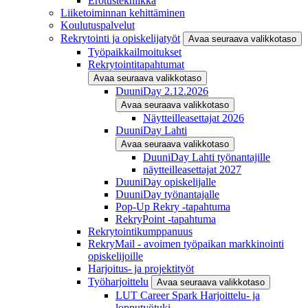
Erotustekniikka
Liiketoiminnan kehittäminen
Koulutuspalvelut
Rekrytointi ja opiskelijatyöt
Avaa seuraava valikkotaso
Työpaikkailmoitukset
Rekrytointitapahtumat
Avaa seuraava valikkotaso
DuuniDay 2.12.2026
Avaa seuraava valikkotaso
Näytteilleasettajat 2026
DuuniDay Lahti
Avaa seuraava valikkotaso
DuuniDay Lahti työnantajille
näytteilleasettajat 2027
DuuniDay opiskelijalle
DuuniDay työnantajalle
Pop-Up Rekry -tapahtuma
RekryPoint -tapahtuma
Rekrytointikumppanuus
RekryMail - avoimen työpaikan markkinointi
opiskelijoille
Harjoitus- ja projektityöt
Työharjoittelu
Avaa seuraava valikkotaso
LUT Career Spark Harjoittelu- ja
lopputyötuki