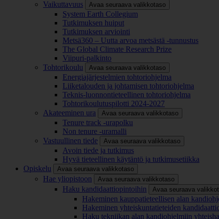
Vaikuttavuus
Avaa seuraava valikkotaso
System Earth Collegium
Tutkimuksen huiput
Tutkimuksen arviointi
Metsä360 – Uutta arvoa metsästä -tunnustus
The Global Climate Research Prize
Viipuri-palkinto
Tohtorikoulu
Avaa seuraava valikkotaso
Energiajärjestelmien tohtoriohjelma
Liiketalouden ja johtamisen tohtoriohjelma
Teknis-luonnontieteellinen tohtoriohjelma
Tohtorikoulutuspilotti 2024-2027
Akateeminen ura
Avaa seuraava valikkotaso
Tenure track -urapolku
Non tenure -uramalli
Vastuullinen tiede
Avaa seuraava valikkotaso
Avoin tiede ja tutkimus
Hyvä tieteellinen käytäntö ja tutkimusetiikka
Opiskelu
Avaa seuraava valikkotaso
Hae yliopistoon
Avaa seuraava valikkotaso
Haku kandidaattiopintoihin
Avaa seuraava valikko
Hakeminen kauppatieteellisen alan kandiohj
Hakeminen yhteiskuntatieteiden kandidaatti
Haku tekniikan alan kandiohjelmiin yhteish