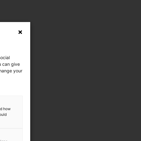
ocial
u can give
change your
and how
ould