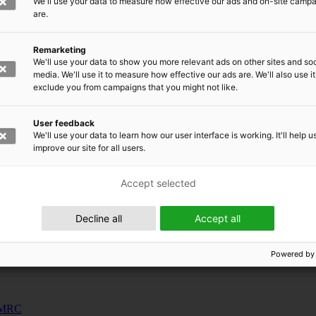
We'll use your data to measure how effective our ads and on-site camp
uunnosjärjestelmät
are.
s
Remarketing
siness and Manufacturing Industry
We'll use your data to show you more relevant ads on other sites and soc
media. We'll use it to measure how effective our ads are. We'll also use it
exclude you from campaigns that you might not like.
 for Industry Renewal
 Machinery
User feedback
ulation
We'll use your data to learn how our user interface is working. It'll help u
nic materials
improve our site for all users.
Accept selected
Decline all
Accept all
Powered by
 EMRC