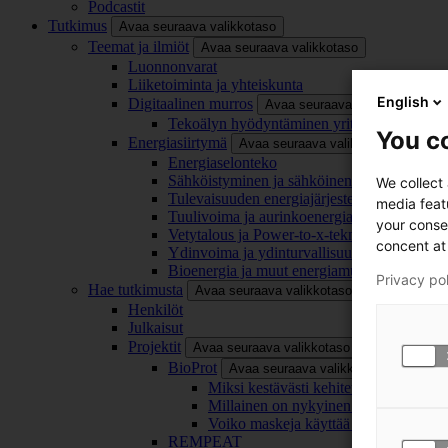
Podcastit
Tutkimus
Avaa seuraava valikkotaso
Teemat ja ilmiöt
Avaa seuraava valikkotaso
Luonnonvarat
Liiketoiminta ja yhteiskunta
English
Digitaalinen murros
Avaa seuraava valikkotaso
Tekoälyn hyödyntäminen yrityksissä
You co
Energiasiirtymä
Avaa seuraava valikkotaso
Energiaselonteko
Sähköistyminen ja sähköinen liikenne
We collect
Tulevaisuuden energiajärjestelmä
media feat
Tuulivoima ja aurinkoenergia
your conse
Vetytalous ja Power-to-x-teknologia
concent at 
Ydinvoima ja ydinturvallisuus
Bioenergia ja muut energiamuodot
Privacy po
Hae tutkimusta
Avaa seuraava valikkotaso
Henkilöt
Julkaisut
Projektit
Avaa seuraava valikkotaso
BioProt
Avaa seuraava valikkotaso
Miksi kestävästi kehitetty maski on tä
Millainen on nykyinen ja tulevaisuu
Voiko maskeja käyttää uudelleen ja ki
REMPEAT