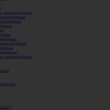
o
a -maisteriohjelmaan
aisteriohjelmaan
teriohjelmaan
hjelmaan
aan
jelmaan
iohjelmaan
maisteriohjelmaan
hjelmaan
iohjelmaan
en -maisteriohjelmaan
toihin
opintoihin
kkotaso