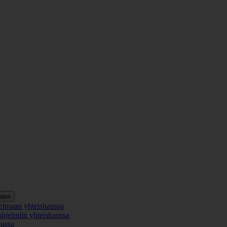
taso
elmaan yhteishaussa
ohjelmiin yhteishaussa
aussa