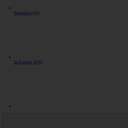
Suomeksi (FI)
In English (EN)