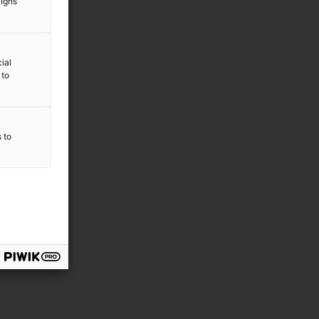
aigns
ial
 to
s to