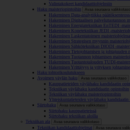
Valintakokeet kandidaattiohjelmiin
Haku maisteriopintoihin
Avaa seuraava valikkotas
Hakeminen Data-analytiikka päätöksenteoss
Hakeminen Digitaalisen palvelutuotannon m
Hakeminen Energiatekniikan EnTEDI -mais
Hakeminen Konetekniikan JEDI -maisterio
Hakeminen Laskentatoimen maisteriohjelm
Hakeminen Strategisen myynnin maisterioh
Hakeminen Sähkötekniikan DIODI -maister
Hakeminen Tietojohtamisen ja johtajuuden 
Hakeminen Tuotannon johtamisen maisterio
Hakeminen Tuotantotalouden TUDI-maister
Hakeminen Yrittäjyys ja yrityksen johtamin
Haku tohtorikoulutukseen
Avoimen väylän haku
Avaa seuraava valikkotaso
Kauppatieteiden väylähaku kandidaatin opin
Tekniikan väylähaku kandidaatin opintoihin
Tekniikan väylähaku maisteriopintoihin
Yhteiskuntatieteiden väylähaku kandidaatin 
Siirtohaku
Avaa seuraava valikkotaso
Siirtohaku kauppatieteissä
Siirtohaku tekniikan aloilla
Tekniikan ala
Avaa seuraava valikkotaso
Tekniikan kandidaattiohjelmat
Avaa seuraava vali