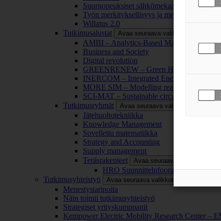
Suurnopeuksiset sähkömekaaniset energianm
Työn merkityksellisyys ja merkityksettömyy
Willatus 2.0
Tutkimusalustat
Avaa seuraava valikkotaso
AMBI – Analytics-Based Management for Bu
Business and Society
Digital revolution
GREENRENEW – Green Hydrogen and CO2
INERCOM – Integrated Energy Conversion
MORE SIM – Modelling reality through sim
SCI-MAT – Sustainable circularity of inorga
Tutkimusryhmät
Avaa seuraava valikkotaso
Jätehuoltotekniikka
Knowledge Management
Sovellettu matematiikka
Strategy and Accounting
Supply management
Teräsrakenteet
Avaa seuraava valikkotaso
HRO Suunnittelufoorumi
Tutkimusyhteistyö
Avaa seuraava valikkotaso
Menestystarinoita
Näin toimii tutkimusyhteistyö
Strategiset yrityskumppanit
Kempower Electric Mobility Research Center –