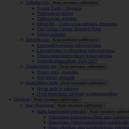
Vaikuttavuus
Avaa seuraava valikkotaso
System Earth Collegium
Tutkimuksen huiput
Tutkimuksen arviointi
Metsä360 – Uutta arvoa metsästä -tunnustus
The Global Climate Research Prize
Viipuri-palkinto
Tohtorikoulu
Avaa seuraava valikkotaso
Energiajärjestelmien tohtoriohjelma
Liiketalouden ja johtamisen tohtoriohjelma
Teknis-luonnontieteellinen tohtoriohjelma
Tohtorikoulutuspilotti 2024-2027
Akateeminen ura
Avaa seuraava valikkotaso
Tenure track -urapolku
Non tenure -uramalli
Vastuullinen tiede
Avaa seuraava valikkotaso
Avoin tiede ja tutkimus
Hyvä tieteellinen käytäntö ja tutkimusetiikka
Opiskelu
Avaa seuraava valikkotaso
Hae yliopistoon
Avaa seuraava valikkotaso
Haku kandidaattiopintoihin
Avaa seuraava valikko
Hakeminen kauppatieteellisen alan kandiohj
Hakeminen yhteiskuntatieteiden kandidaatti
Haku tekniikan alan kandiohjelmiin yhteish