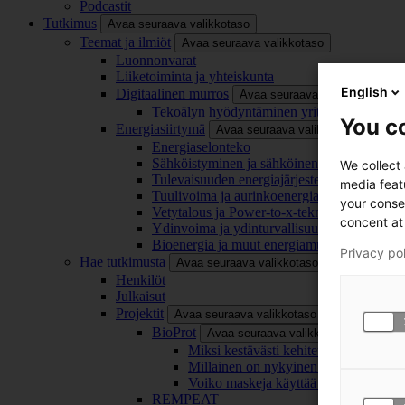
Podcastit
Tutkimus
Avaa seuraava valikkotaso
Teemat ja ilmiöt
Avaa seuraava valikkotaso
Luonnonvarat
Liiketoiminta ja yhteiskunta
English
Digitaalinen murros
Avaa seuraava valikkotaso
Tekoälyn hyödyntäminen yrityksissä
You co
Energiasiirtymä
Avaa seuraava valikkotaso
Energiaselonteko
Sähköistyminen ja sähköinen liikenne
We collect
Tulevaisuuden energiajärjestelmä
media feat
Tuulivoima ja aurinkoenergia
your conse
Vetytalous ja Power-to-x-teknologia
concent at 
Ydinvoima ja ydinturvallisuus
Bioenergia ja muut energiamuodot
Privacy po
Hae tutkimusta
Avaa seuraava valikkotaso
Henkilöt
Julkaisut
Projektit
Avaa seuraava valikkotaso
BioProt
Avaa seuraava valikkotaso
Miksi kestävästi kehitetty maski on tä
Millainen on nykyinen ja tulevaisuu
Voiko maskeja käyttää uudelleen ja ki
REMPEAT