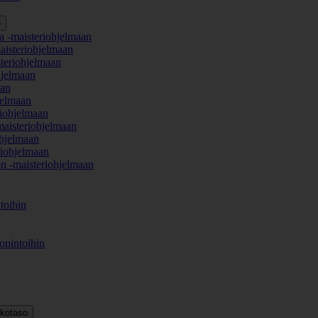
o
a -maisteriohjelmaan
aisteriohjelmaan
teriohjelmaan
hjelmaan
aan
jelmaan
iohjelmaan
maisteriohjelmaan
hjelmaan
iohjelmaan
en -maisteriohjelmaan
toihin
opintoihin
kkotaso