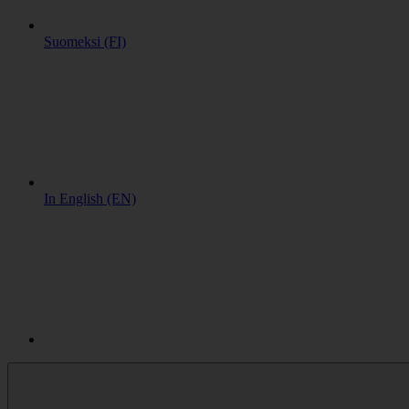
Suomeksi (FI)
In English (EN)