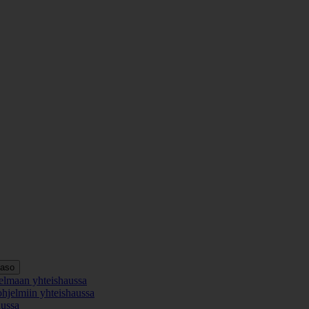
taso
elmaan yhteishaussa
ohjelmiin yhteishaussa
aussa