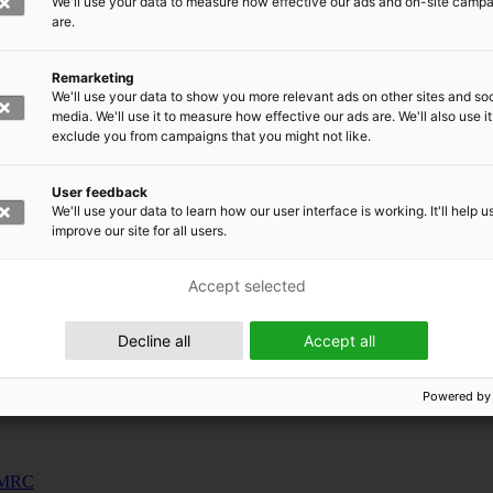
We'll use your data to measure how effective our ads and on-site camp
uunnosjärjestelmät
are.
s
Remarketing
siness and Manufacturing Industry
We'll use your data to show you more relevant ads on other sites and soc
media. We'll use it to measure how effective our ads are. We'll also use it
exclude you from campaigns that you might not like.
 for Industry Renewal
 Machinery
User feedback
ulation
We'll use your data to learn how our user interface is working. It'll help u
nic materials
improve our site for all users.
Accept selected
Decline all
Accept all
Powered by
 EMRC