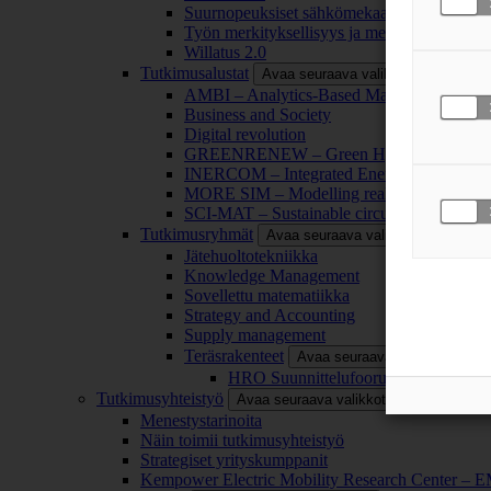
Suurnopeuksiset sähkömekaaniset energianm
Työn merkityksellisyys ja merkityksettömyy
Willatus 2.0
Tutkimusalustat
Avaa seuraava valikkotaso
AMBI – Analytics-Based Management for Bu
Business and Society
Digital revolution
GREENRENEW – Green Hydrogen and CO2
INERCOM – Integrated Energy Conversion
MORE SIM – Modelling reality through sim
SCI-MAT – Sustainable circularity of inorga
Tutkimusryhmät
Avaa seuraava valikkotaso
Jätehuoltotekniikka
Knowledge Management
Sovellettu matematiikka
Strategy and Accounting
Supply management
Teräsrakenteet
Avaa seuraava valikkotaso
HRO Suunnittelufoorumi
Tutkimusyhteistyö
Avaa seuraava valikkotaso
Menestystarinoita
Näin toimii tutkimusyhteistyö
Strategiset yrityskumppanit
Kempower Electric Mobility Research Center –