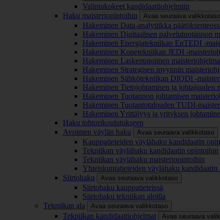
Valintakokeet kandidaattiohjelmiin
Haku maisteriopintoihin
Avaa seuraava valikkotas
Hakeminen Data-analytiikka päätöksenteoss
Hakeminen Digitaalisen palvelutuotannon m
Hakeminen Energiatekniikan EnTEDI -mais
Hakeminen Konetekniikan JEDI -maisterio
Hakeminen Laskentatoimen maisteriohjelm
Hakeminen Strategisen myynnin maisterioh
Hakeminen Sähkötekniikan DIODI -maister
Hakeminen Tietojohtamisen ja johtajuuden 
Hakeminen Tuotannon johtamisen maisterio
Hakeminen Tuotantotalouden TUDI-maister
Hakeminen Yrittäjyys ja yrityksen johtamin
Haku tohtorikoulutukseen
Avoimen väylän haku
Avaa seuraava valikkotaso
Kauppatieteiden väylähaku kandidaatin opin
Tekniikan väylähaku kandidaatin opintoihin
Tekniikan väylähaku maisteriopintoihin
Yhteiskuntatieteiden väylähaku kandidaatin 
Siirtohaku
Avaa seuraava valikkotaso
Siirtohaku kauppatieteissä
Siirtohaku tekniikan aloilla
Tekniikan ala
Avaa seuraava valikkotaso
Tekniikan kandidaattiohjelmat
Avaa seuraava vali