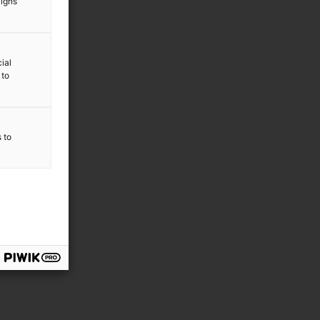
aigns
ial
 to
s to