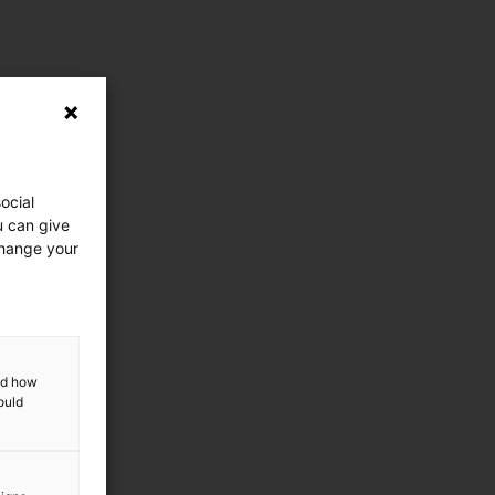
ocial
u can give
change your
and how
ould