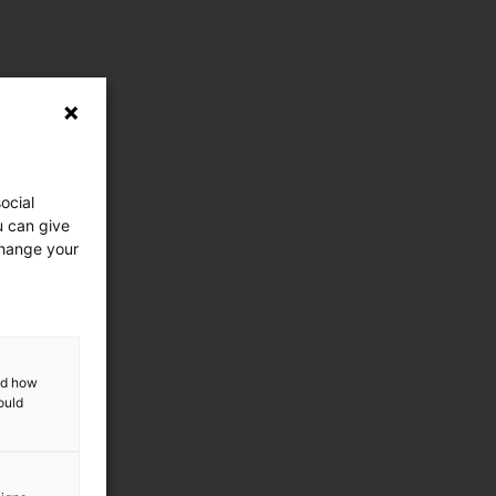
ocial
u can give
change your
and how
ould