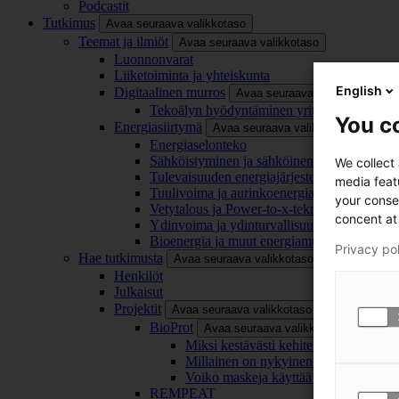
Podcastit
Tutkimus
Avaa seuraava valikkotaso
Teemat ja ilmiöt
Avaa seuraava valikkotaso
Luonnonvarat
Liiketoiminta ja yhteiskunta
English
Digitaalinen murros
Avaa seuraava valikkotaso
Tekoälyn hyödyntäminen yrityksissä
You co
Energiasiirtymä
Avaa seuraava valikkotaso
Energiaselonteko
Sähköistyminen ja sähköinen liikenne
We collect
Tulevaisuuden energiajärjestelmä
media feat
Tuulivoima ja aurinkoenergia
your conse
Vetytalous ja Power-to-x-teknologia
concent at 
Ydinvoima ja ydinturvallisuus
Bioenergia ja muut energiamuodot
Privacy po
Hae tutkimusta
Avaa seuraava valikkotaso
Henkilöt
Julkaisut
Projektit
Avaa seuraava valikkotaso
BioProt
Avaa seuraava valikkotaso
Miksi kestävästi kehitetty maski on tä
Millainen on nykyinen ja tulevaisuu
Voiko maskeja käyttää uudelleen ja ki
REMPEAT