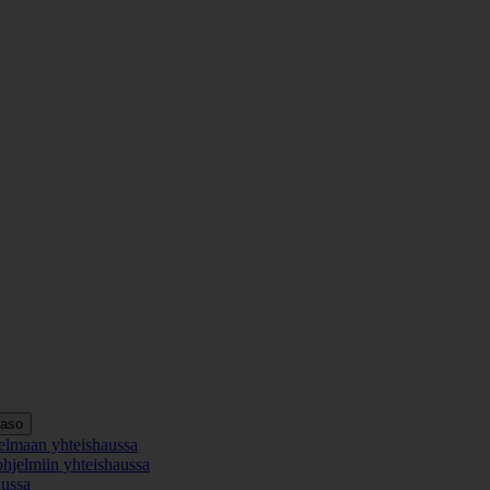
taso
elmaan yhteishaussa
ohjelmiin yhteishaussa
aussa