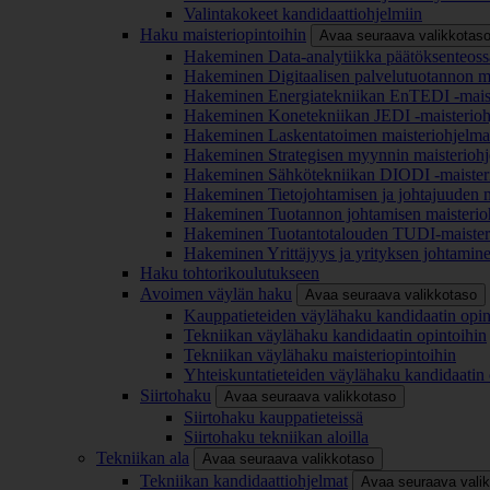
Valintakokeet kandidaattiohjelmiin
Haku maisteriopintoihin
Avaa seuraava valikkotas
Hakeminen Data-analytiikka päätöksenteoss
Hakeminen Digitaalisen palvelutuotannon m
Hakeminen Energiatekniikan EnTEDI -mais
Hakeminen Konetekniikan JEDI -maisterio
Hakeminen Laskentatoimen maisteriohjelm
Hakeminen Strategisen myynnin maisterioh
Hakeminen Sähkötekniikan DIODI -maister
Hakeminen Tietojohtamisen ja johtajuuden 
Hakeminen Tuotannon johtamisen maisterio
Hakeminen Tuotantotalouden TUDI-maister
Hakeminen Yrittäjyys ja yrityksen johtamin
Haku tohtorikoulutukseen
Avoimen väylän haku
Avaa seuraava valikkotaso
Kauppatieteiden väylähaku kandidaatin opin
Tekniikan väylähaku kandidaatin opintoihin
Tekniikan väylähaku maisteriopintoihin
Yhteiskuntatieteiden väylähaku kandidaatin 
Siirtohaku
Avaa seuraava valikkotaso
Siirtohaku kauppatieteissä
Siirtohaku tekniikan aloilla
Tekniikan ala
Avaa seuraava valikkotaso
Tekniikan kandidaattiohjelmat
Avaa seuraava vali