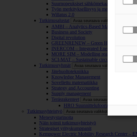
Suurnopeuksiset sähkömekaaniset energianm
Työn merkityksellisyys ja merkityksettömyy
Willatus 2.0
Tutkimusalustat
Avaa seuraava valikkotaso
AMBI – Analytics-Based Management for Bu
Business and Society
Digital revolution
GREENRENEW – Green Hydrogen and CO2
INERCOM – Integrated Energy Conversion
MORE SIM – Modelling reality through sim
SCI-MAT – Sustainable circularity of inorga
Tutkimusryhmät
Avaa seuraava valikkotaso
Jätehuoltotekniikka
Knowledge Management
Sovellettu matematiikka
Strategy and Accounting
Supply management
Teräsrakenteet
Avaa seuraava valikkotaso
HRO Suunnittelufoorumi
Tutkimusyhteistyö
Avaa seuraava valikkotaso
Menestystarinoita
Näin toimii tutkimusyhteistyö
Strategiset yrityskumppanit
Kempower Electric Mobility Research Center –