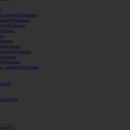
o
a -maisteriohjelmaan
aisteriohjelmaan
teriohjelmaan
hjelmaan
aan
jelmaan
iohjelmaan
maisteriohjelmaan
hjelmaan
iohjelmaan
en -maisteriohjelmaan
toihin
opintoihin
kkotaso