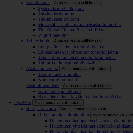
Vaikuttavuus
Avaa seuraava valikkotaso
System Earth Collegium
Tutkimuksen huiput
Tutkimuksen arviointi
Metsä360 – Uutta arvoa metsästä -tunnustus
The Global Climate Research Prize
Viipuri-palkinto
Tohtorikoulu
Avaa seuraava valikkotaso
Energiajärjestelmien tohtoriohjelma
Liiketalouden ja johtamisen tohtoriohjelma
Teknis-luonnontieteellinen tohtoriohjelma
Tohtorikoulutuspilotti 2024-2027
Akateeminen ura
Avaa seuraava valikkotaso
Tenure track -urapolku
Non tenure -uramalli
Vastuullinen tiede
Avaa seuraava valikkotaso
Avoin tiede ja tutkimus
Hyvä tieteellinen käytäntö ja tutkimusetiikka
Opiskelu
Avaa seuraava valikkotaso
Hae yliopistoon
Avaa seuraava valikkotaso
Haku kandidaattiopintoihin
Avaa seuraava valikko
Hakeminen kauppatieteellisen alan kandiohj
Hakeminen yhteiskuntatieteiden kandidaatti
Haku tekniikan alan kandiohjelmiin yhteish