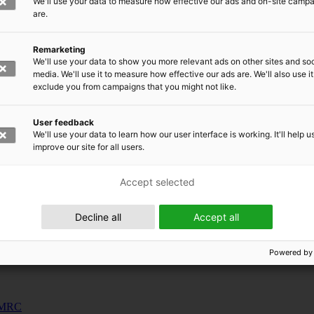
We'll use your data to measure how effective our ads and on-site camp
uunnosjärjestelmät
are.
s
Remarketing
siness and Manufacturing Industry
We'll use your data to show you more relevant ads on other sites and soc
media. We'll use it to measure how effective our ads are. We'll also use it
exclude you from campaigns that you might not like.
 for Industry Renewal
 Machinery
User feedback
ulation
We'll use your data to learn how our user interface is working. It'll help u
nic materials
improve our site for all users.
Accept selected
Decline all
Accept all
Powered by
 EMRC