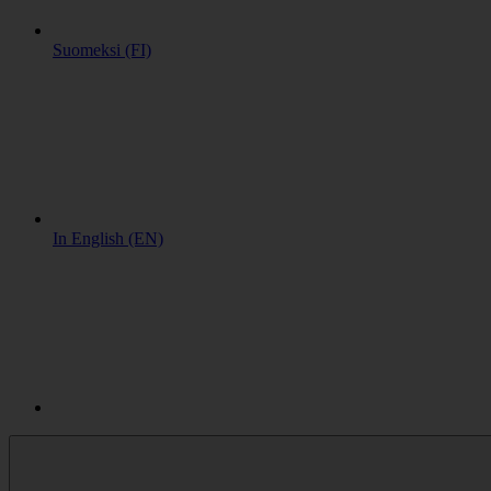
Suomeksi (FI)
In English (EN)