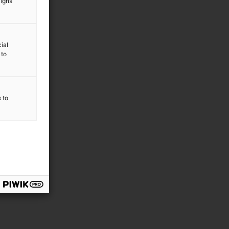
aigns
ial
 to
s to