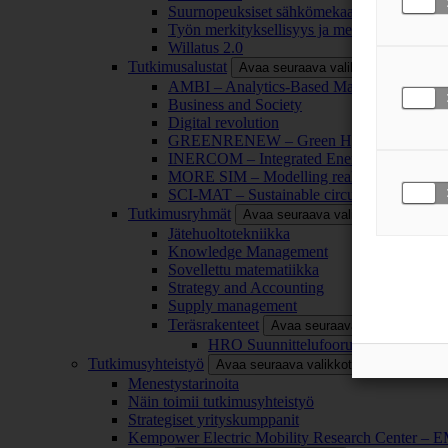
Suurnopeuksiset sähkömekaaniset energianm
Työn merkityksellisyys ja merkityksettömyy
Willatus 2.0
Tutkimusalustat
Avaa seuraava valikkotaso
AMBI – Analytics-Based Management for Bu
Business and Society
Digital revolution
GREENRENEW – Green Hydrogen and CO2
INERCOM – Integrated Energy Conversion
MORE SIM – Modelling reality through sim
SCI-MAT – Sustainable circularity of inorga
Tutkimusryhmät
Avaa seuraava valikkotaso
Jätehuoltotekniikka
Knowledge Management
Sovellettu matematiikka
Strategy and Accounting
Supply management
Teräsrakenteet
Avaa seuraava valikkotaso
HRO Suunnittelufoorumi
Tutkimusyhteistyö
Avaa seuraava valikkotaso
Menestystarinoita
Näin toimii tutkimusyhteistyö
Strategiset yrityskumppanit
Kempower Electric Mobility Research Center –