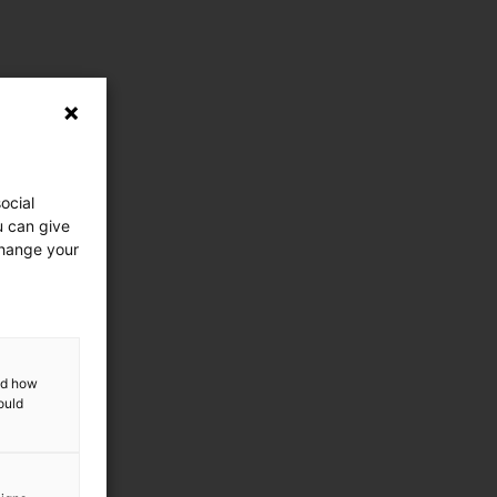
ocial
u can give
change your
and how
ould