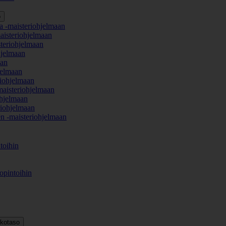
o
a -maisteriohjelmaan
aisteriohjelmaan
teriohjelmaan
hjelmaan
aan
jelmaan
iohjelmaan
maisteriohjelmaan
hjelmaan
iohjelmaan
en -maisteriohjelmaan
toihin
opintoihin
kkotaso