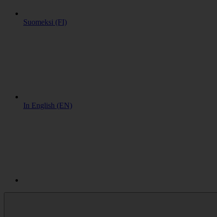
Suomeksi (FI)
In English (EN)