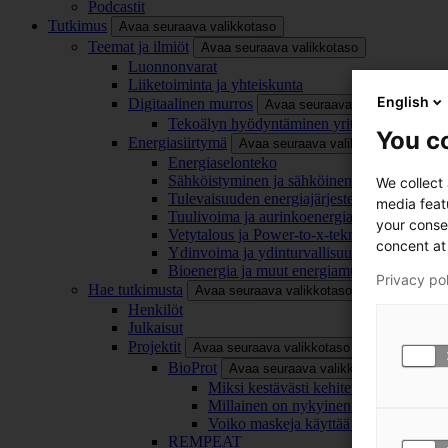
Podcastit
Tutkimus
Avaa seuraava valikkotaso
Teemat ja ilmiöt
Avaa seuraava valikkotaso
Luonnonvarat
Liiketoiminta ja yhteiskunta
English
Digitaalinen murros
Avaa seuraava valikkotaso
Tekoälyn hyödyntäminen yrityksissä
You co
Energiasiirtymä
Avaa seuraava valikkotaso
Energiaselonteko
Sähköistyminen ja sähköinen liikenne
We collect
Tulevaisuuden energiajärjestelmä
media feat
Tuulivoima ja aurinkoenergia
your conse
Vetytalous ja Power-to-x-teknologia
concent at 
Ydinvoima ja ydinturvallisuus
Bioenergia ja muut energiamuodot
Privacy po
Hae tutkimusta
Avaa seuraava valikkotaso
Henkilöt
Julkaisut
Projektit
Avaa seuraava valikkotaso
BioProt
Avaa seuraava valikkotaso
Miksi kestävästi kehitetty maski on tä
Millainen on nykyinen ja tulevaisuu
Voiko maskeja käyttää uudelleen ja ki
REMPEAT