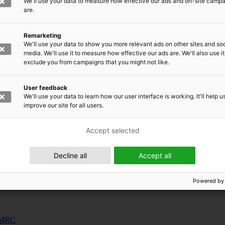
We'll use your data to measure how effective our ads and on-site camp
uunnosjärjestelmät
are.
s
Remarketing
siness and Manufacturing Industry
We'll use your data to show you more relevant ads on other sites and soc
media. We'll use it to measure how effective our ads are. We'll also use it
exclude you from campaigns that you might not like.
 for Industry Renewal
 Machinery
User feedback
ulation
We'll use your data to learn how our user interface is working. It'll help u
nic materials
improve our site for all users.
Accept selected
Decline all
Accept all
Powered by
 EMRC