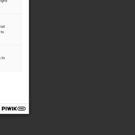
aigns
ial
 to
s to