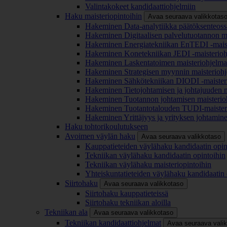
Valintakokeet kandidaattiohjelmiin
Haku maisteriopintoihin
Avaa seuraava valikkotas
Hakeminen Data-analytiikka päätöksenteoss
Hakeminen Digitaalisen palvelutuotannon m
Hakeminen Energiatekniikan EnTEDI -mais
Hakeminen Konetekniikan JEDI -maisterio
Hakeminen Laskentatoimen maisteriohjelm
Hakeminen Strategisen myynnin maisterioh
Hakeminen Sähkötekniikan DIODI -maister
Hakeminen Tietojohtamisen ja johtajuuden 
Hakeminen Tuotannon johtamisen maisterio
Hakeminen Tuotantotalouden TUDI-maister
Hakeminen Yrittäjyys ja yrityksen johtamin
Haku tohtorikoulutukseen
Avoimen väylän haku
Avaa seuraava valikkotaso
Kauppatieteiden väylähaku kandidaatin opin
Tekniikan väylähaku kandidaatin opintoihin
Tekniikan väylähaku maisteriopintoihin
Yhteiskuntatieteiden väylähaku kandidaatin 
Siirtohaku
Avaa seuraava valikkotaso
Siirtohaku kauppatieteissä
Siirtohaku tekniikan aloilla
Tekniikan ala
Avaa seuraava valikkotaso
Tekniikan kandidaattiohjelmat
Avaa seuraava vali