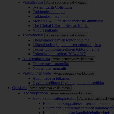
Vaikuttavuus
Avaa seuraava valikkotaso
System Earth Collegium
Tutkimuksen huiput
Tutkimuksen arviointi
Metsä360 – Uutta arvoa metsästä -tunnustus
The Global Climate Research Prize
Viipuri-palkinto
Tohtorikoulu
Avaa seuraava valikkotaso
Energiajärjestelmien tohtoriohjelma
Liiketalouden ja johtamisen tohtoriohjelma
Teknis-luonnontieteellinen tohtoriohjelma
Tohtorikoulutuspilotti 2024-2027
Akateeminen ura
Avaa seuraava valikkotaso
Tenure track -urapolku
Non tenure -uramalli
Vastuullinen tiede
Avaa seuraava valikkotaso
Avoin tiede ja tutkimus
Hyvä tieteellinen käytäntö ja tutkimusetiikka
Opiskelu
Avaa seuraava valikkotaso
Hae yliopistoon
Avaa seuraava valikkotaso
Haku kandidaattiopintoihin
Avaa seuraava valikko
Hakeminen kauppatieteellisen alan kandiohj
Hakeminen yhteiskuntatieteiden kandidaatti
Haku tekniikan alan kandiohjelmiin yhteish