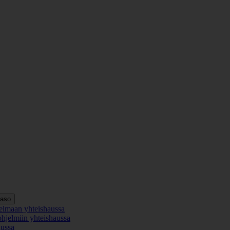
taso
elmaan yhteishaussa
ohjelmiin yhteishaussa
aussa