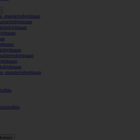
o
a -maisteriohjelmaan
aisteriohjelmaan
teriohjelmaan
hjelmaan
aan
jelmaan
iohjelmaan
maisteriohjelmaan
hjelmaan
iohjelmaan
en -maisteriohjelmaan
toihin
opintoihin
kkotaso