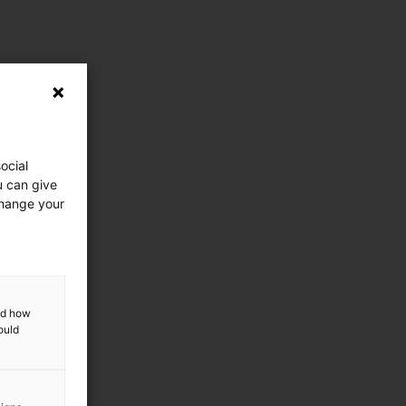
ocial
u can give
change your
and how
ould