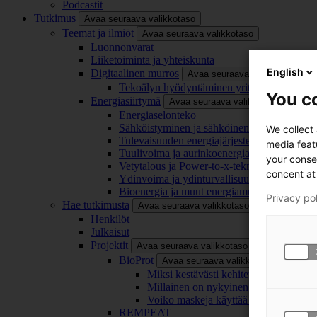
Podcastit
Tutkimus
Avaa seuraava valikkotaso
Teemat ja ilmiöt
Avaa seuraava valikkotaso
Luonnonvarat
Liiketoiminta ja yhteiskunta
English
Digitaalinen murros
Avaa seuraava valikkotaso
Tekoälyn hyödyntäminen yrityksissä
You co
Energiasiirtymä
Avaa seuraava valikkotaso
Energiaselonteko
Sähköistyminen ja sähköinen liikenne
We collect
Tulevaisuuden energiajärjestelmä
media feat
Tuulivoima ja aurinkoenergia
your conse
Vetytalous ja Power-to-x-teknologia
concent at 
Ydinvoima ja ydinturvallisuus
Bioenergia ja muut energiamuodot
Privacy po
Hae tutkimusta
Avaa seuraava valikkotaso
Henkilöt
Julkaisut
Projektit
Avaa seuraava valikkotaso
BioProt
Avaa seuraava valikkotaso
Miksi kestävästi kehitetty maski on tä
Millainen on nykyinen ja tulevaisuu
Voiko maskeja käyttää uudelleen ja ki
REMPEAT