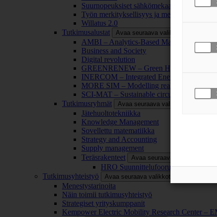
Suurnopeuksiset sähkömekaaniset energianm
Työn merkityksellisyys ja merkityksettömyy
Willatus 2.0
Tutkimusalustat
Avaa seuraava valikkotaso
AMBI – Analytics-Based Management for Bu
Business and Society
Digital revolution
GREENRENEW – Green Hydrogen and CO2
INERCOM – Integrated Energy Conversion
MORE SIM – Modelling reality through sim
SCI-MAT – Sustainable circularity of inorga
Tutkimusryhmät
Avaa seuraava valikkotaso
Jätehuoltotekniikka
Knowledge Management
Sovellettu matematiikka
Strategy and Accounting
Supply management
Teräsrakenteet
Avaa seuraava valikkotaso
HRO Suunnittelufoorumi
Tutkimusyhteistyö
Avaa seuraava valikkotaso
Menestystarinoita
Näin toimii tutkimusyhteistyö
Strategiset yrityskumppanit
Kempower Electric Mobility Research Center –