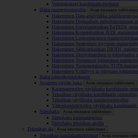
Valintakokeet kandidaattiohjelmiin
Haku maisteriopintoihin
Avaa seuraava valikkotas
Hakeminen Data-analytiikka päätöksenteoss
Hakeminen Digitaalisen palvelutuotannon m
Hakeminen Energiatekniikan EnTEDI -mais
Hakeminen Konetekniikan JEDI -maisterio
Hakeminen Laskentatoimen maisteriohjelm
Hakeminen Strategisen myynnin maisterioh
Hakeminen Sähkötekniikan DIODI -maister
Hakeminen Tietojohtamisen ja johtajuuden 
Hakeminen Tuotannon johtamisen maisterio
Hakeminen Tuotantotalouden TUDI-maister
Hakeminen Yrittäjyys ja yrityksen johtamin
Haku tohtorikoulutukseen
Avoimen väylän haku
Avaa seuraava valikkotaso
Kauppatieteiden väylähaku kandidaatin opin
Tekniikan väylähaku kandidaatin opintoihin
Tekniikan väylähaku maisteriopintoihin
Yhteiskuntatieteiden väylähaku kandidaatin 
Siirtohaku
Avaa seuraava valikkotaso
Siirtohaku kauppatieteissä
Siirtohaku tekniikan aloilla
Tekniikan ala
Avaa seuraava valikkotaso
Tekniikan kandidaattiohjelmat
Avaa seuraava vali