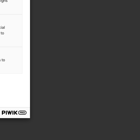
aigns
ial
 to
s to