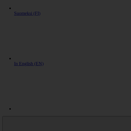
Suomeksi (FI)
In English (EN)