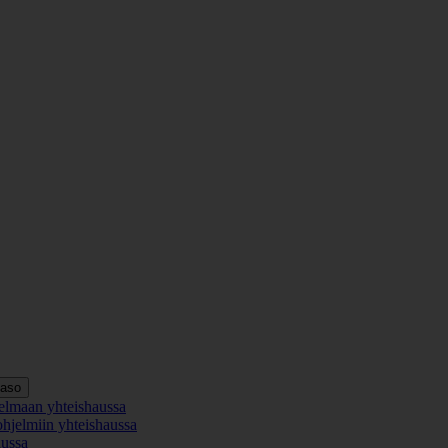
taso
elmaan yhteishaussa
ohjelmiin yhteishaussa
aussa