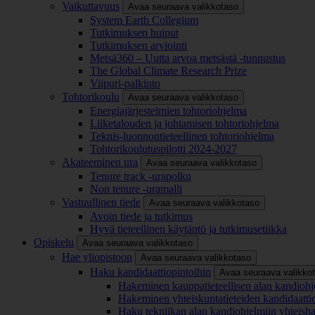
Vaikuttavuus
Avaa seuraava valikkotaso
System Earth Collegium
Tutkimuksen huiput
Tutkimuksen arviointi
Metsä360 – Uutta arvoa metsästä -tunnustus
The Global Climate Research Prize
Viipuri-palkinto
Tohtorikoulu
Avaa seuraava valikkotaso
Energiajärjestelmien tohtoriohjelma
Liiketalouden ja johtamisen tohtoriohjelma
Teknis-luonnontieteellinen tohtoriohjelma
Tohtorikoulutuspilotti 2024-2027
Akateeminen ura
Avaa seuraava valikkotaso
Tenure track -urapolku
Non tenure -uramalli
Vastuullinen tiede
Avaa seuraava valikkotaso
Avoin tiede ja tutkimus
Hyvä tieteellinen käytäntö ja tutkimusetiikka
Opiskelu
Avaa seuraava valikkotaso
Hae yliopistoon
Avaa seuraava valikkotaso
Haku kandidaattiopintoihin
Avaa seuraava valikko
Hakeminen kauppatieteellisen alan kandiohj
Hakeminen yhteiskuntatieteiden kandidaatti
Haku tekniikan alan kandiohjelmiin yhteish