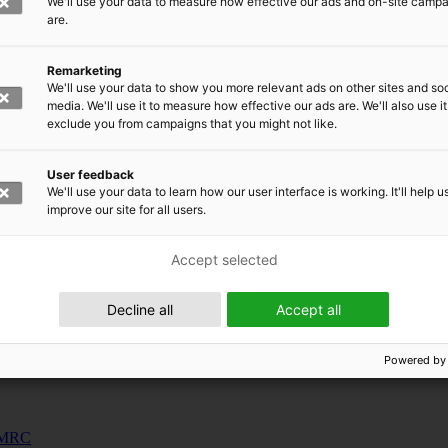
We'll use your data to measure how effective our ads and on-site camp
uunnosjärjestelmät
are.
s
Remarketing
siness and Manufacturing Industry
We'll use your data to show you more relevant ads on other sites and soc
media. We'll use it to measure how effective our ads are. We'll also use it
exclude you from campaigns that you might not like.
 for Industry Renewal
 Machinery
User feedback
ulation
We'll use your data to learn how our user interface is working. It'll help u
nic materials
improve our site for all users.
Accept selected
Decline all
Accept all
Powered by
 EMRC