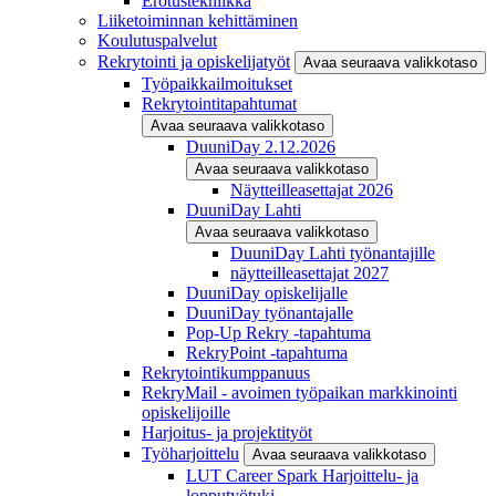
Erotustekniikka
Liiketoiminnan kehittäminen
Koulutuspalvelut
Rekrytointi ja opiskelijatyöt
Avaa seuraava valikkotaso
Työpaikkailmoitukset
Rekrytointitapahtumat
Avaa seuraava valikkotaso
DuuniDay 2.12.2026
Avaa seuraava valikkotaso
Näytteilleasettajat 2026
DuuniDay Lahti
Avaa seuraava valikkotaso
DuuniDay Lahti työnantajille
näytteilleasettajat 2027
DuuniDay opiskelijalle
DuuniDay työnantajalle
Pop-Up Rekry -tapahtuma
RekryPoint -tapahtuma
Rekrytointikumppanuus
RekryMail - avoimen työpaikan markkinointi
opiskelijoille
Harjoitus- ja projektityöt
Työharjoittelu
Avaa seuraava valikkotaso
LUT Career Spark Harjoittelu- ja
lopputyötuki