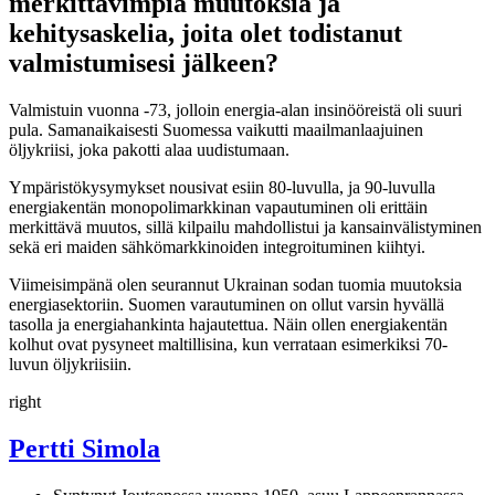
merkittävimpiä muutoksia ja
kehitysaskelia, joita olet todistanut
valmistumisesi jälkeen?
Valmistuin vuonna -73, jolloin energia-alan insinööreistä oli suuri
pula. Samanaikaisesti Suomessa vaikutti maailmanlaajuinen
öljykriisi, joka pakotti alaa uudistumaan.
Ympäristökysymykset nousivat esiin 80-luvulla, ja 90-luvulla
energiakentän monopolimarkkinan vapautuminen oli erittäin
merkittävä muutos, sillä kilpailu mahdollistui ja kansainvälistyminen
sekä eri maiden sähkömarkkinoiden integroituminen kiihtyi.
Viimeisimpänä olen seurannut Ukrainan sodan tuomia muutoksia
energiasektoriin. Suomen varautuminen on ollut varsin hyvällä
tasolla ja energiahankinta hajautettua. Näin ollen energiakentän
kolhut ovat pysyneet maltillisina, kun verrataan esimerkiksi 70-
luvun öljykriisiin.
right
Pertti Simola