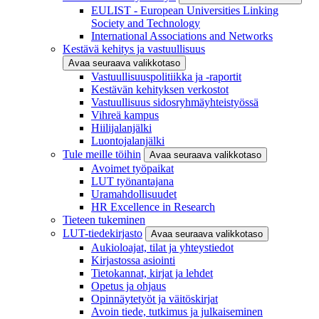
EULIST - European Universities Linking
Society and Technology
International Associations and Networks
Kestävä kehitys ja vastuullisuus
Avaa seuraava valikkotaso
Vastuullisuuspolitiikka ja -raportit
Kestävän kehityksen verkostot
Vastuullisuus sidosryhmäyhteistyössä
Vihreä kampus
Hiilijalanjälki
Luontojalanjälki
Tule meille töihin
Avaa seuraava valikkotaso
Avoimet työpaikat
LUT työnantajana
Uramahdollisuudet
HR Excellence in Research
Tieteen tukeminen
LUT-tiedekirjasto
Avaa seuraava valikkotaso
Aukioloajat, tilat ja yhteystiedot
Kirjastossa asiointi
Tietokannat, kirjat ja lehdet
Opetus ja ohjaus
Opinnäytetyöt ja väitöskirjat
Avoin tiede, tutkimus ja julkaiseminen