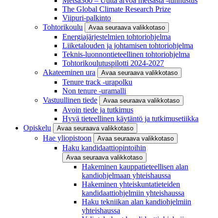
Metsä360 – Uutta arvoa metsästä -tunnustus
The Global Climate Research Prize
Viipuri-palkinto
Tohtorikoulu
Avaa seuraava valikkotaso
Energiajärjestelmien tohtoriohjelma
Liiketalouden ja johtamisen tohtoriohjelma
Teknis-luonnontieteellinen tohtoriohjelma
Tohtorikoulutuspilotti 2024-2027
Akateeminen ura
Avaa seuraava valikkotaso
Tenure track -urapolku
Non tenure -uramalli
Vastuullinen tiede
Avaa seuraava valikkotaso
Avoin tiede ja tutkimus
Hyvä tieteellinen käytäntö ja tutkimusetiikka
Opiskelu
Avaa seuraava valikkotaso
Hae yliopistoon
Avaa seuraava valikkotaso
Haku kandidaattiopintoihin
Avaa seuraava valikkotaso
Hakeminen kauppatieteellisen alan
kandiohjelmaan yhteishaussa
Hakeminen yhteiskuntatieteiden
kandidaattiohjelmiin yhteishaussa
Haku tekniikan alan kandiohjelmiin
yhteishaussa