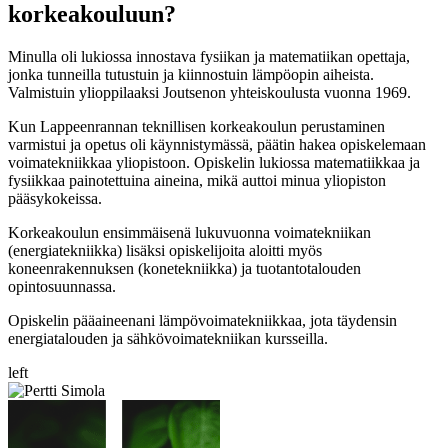
korkeakouluun?
Minulla oli lukiossa innostava fysiikan ja matematiikan opettaja,
jonka tunneilla tutustuin ja kiinnostuin lämpöopin aiheista.
Valmistuin ylioppilaaksi Joutsenon yhteiskoulusta vuonna 1969.
Kun Lappeenrannan teknillisen korkeakoulun perustaminen
varmistui ja opetus oli käynnistymässä, päätin hakea opiskelemaan
voimatekniikkaa yliopistoon. Opiskelin lukiossa matematiikkaa ja
fysiikkaa painotettuina aineina, mikä auttoi minua yliopiston
pääsykokeissa.
Korkeakoulun ensimmäisenä lukuvuonna voimatekniikan
(energiatekniikka) lisäksi opiskelijoita aloitti myös
koneenrakennuksen (konetekniikka) ja tuotantotalouden
opintosuunnassa.
Opiskelin pääaineenani lämpövoimatekniikkaa, jota täydensin
energiatalouden ja sähkövoimatekniikan kursseilla.
left