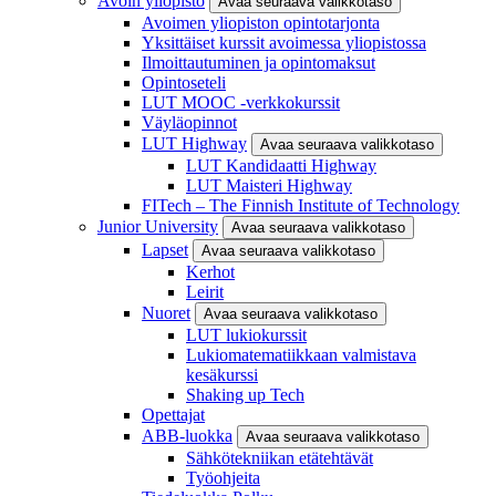
Avoin yliopisto
Avaa seuraava valikkotaso
Avoimen yliopiston opintotarjonta
Yksittäiset kurssit avoimessa yliopistossa
Ilmoittautuminen ja opintomaksut
Opintoseteli
LUT MOOC -verkkokurssit
Väyläopinnot
LUT Highway
Avaa seuraava valikkotaso
LUT Kandidaatti Highway
LUT Maisteri Highway
FITech – The Finnish Institute of Technology
Junior University
Avaa seuraava valikkotaso
Lapset
Avaa seuraava valikkotaso
Kerhot
Leirit
Nuoret
Avaa seuraava valikkotaso
LUT lukiokurssit
Lukiomatematiikkaan valmistava
kesäkurssi
Shaking up Tech
Opettajat
ABB-luokka
Avaa seuraava valikkotaso
Sähkötekniikan etätehtävät
Työohjeita