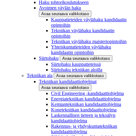
Haku tohtorikoulutukseen
Avoimen väylän haku
Avaa seuraava valikkotaso
Kauppatieteiden väylähaku kandidaatin
opintoihin
Tekniikan väylähaku kandidaatin
opintoihin
Tekniikan väylähaku maisteriopintoihin
Yhteiskuntatieteiden väylähaku
kandidaatin opintoihin
Siirtohaku
Avaa seuraava valikkotaso
Siirtohaku kauppatieteissä
Siirtohaku tekniikan aloilla
Tekniikan ala
Avaa seuraava valikkotaso
Tekniikan kandidaattiohjelmat
Avaa seuraava valikkotaso
Civil Engineering -kandidaattiohjelma
Energiatekniikan kandidaattiohjelma
Kemiantekniikan kandidaattiohjelma
Konetekniikan kandidaattiohjelma
Laskennallisen tieteen ja tekoälyn
kandidaattiohjelma
Rakennus- ja yhdyskuntatekniikan
kandidaattiohjelma