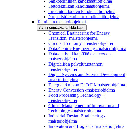
Sähkötekniikan kandidaattiohjelma
Tietotekniikan kandidaattiohjelma
Tuotantotalouden kandidaattiohjelma
Ympäristötekniikan kandidaattiohjelma
Tekniikan maisteriohjelmat
Avaa seuraava valikkotaso
Chemical Engineering for Energy
Transition -maisteriohjelma
Circular Economy -maisteriohjelma
Data-Centric Engineering -maisteriohjelma
Data-analytiikka päätöksenteossa -
maisteriohjelma
Digitaalisen palvelutuotannon
maisteriohjelma
Digital Systems and Service Development
-maisteriohjelma
Energiatekniikan EnTeDI-maisteriohjelma
Energy Conversion -maisteriohjelma
Food Processing Technology -
maisteriohjelma
Global Management of Innovation and
Technology -maisteriohjelma
Industrial Design Engineering -
maisteriohjelma
Innovation and Logistics -maisteriohjelma