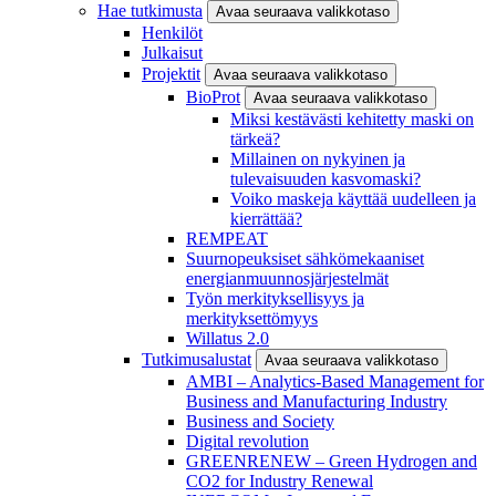
Hae tutkimusta
Avaa seuraava valikkotaso
Henkilöt
Julkaisut
Projektit
Avaa seuraava valikkotaso
BioProt
Avaa seuraava valikkotaso
Miksi kestävästi kehitetty maski on
tärkeä?
Millainen on nykyinen ja
tulevaisuuden kasvomaski?
Voiko maskeja käyttää uudelleen ja
kierrättää?
REMPEAT
Suurnopeuksiset sähkömekaaniset
energianmuunnosjärjestelmät
Työn merkityksellisyys ja
merkityksettömyys
Willatus 2.0
Tutkimusalustat
Avaa seuraava valikkotaso
AMBI – Analytics-Based Management for
Business and Manufacturing Industry
Business and Society
Digital revolution
GREENRENEW – Green Hydrogen and
CO2 for Industry Renewal