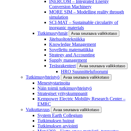
INERCOM – Integrated Energy
Conversion Machinery
MORE SIM – Modelling reality through
simulation
SCI-MAT – Sustainable circularity of
inorganic materials
Tutkimusryhmät
Avaa seuraava valikkotaso
Jätehuoltotekniikka
Knowledge Management
Sovellettu matematiikka
Strategy and Accounting
Supply management
Teräsrakenteet
Avaa seuraava valikkotaso
HRO Suunnittelufoorumi
Tutkimusyhteistyö
Avaa seuraava valikkotaso
Menestystarinoita
Näin toimii tutkimusyhteistyö
Strategiset yrityskumppanit
Kempower Electric Mobility Research Center –
EMRC
Vaikuttavuus
Avaa seuraava valikkotaso
System Earth Collegium
Tutkimuksen huiput
Tutkimuksen arviointi