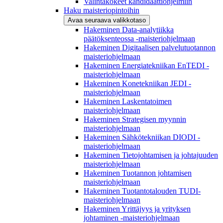
Valintakokeet kandidaattiohjelmiin
Haku maisteriopintoihin
Avaa seuraava valikkotaso
Hakeminen Data-analytiikka
päätöksenteossa -maisteriohjelmaan
Hakeminen Digitaalisen palvelutuotannon
maisteriohjelmaan
Hakeminen Energiatekniikan EnTEDI -
maisteriohjelmaan
Hakeminen Konetekniikan JEDI -
maisteriohjelmaan
Hakeminen Laskentatoimen
maisteriohjelmaan
Hakeminen Strategisen myynnin
maisteriohjelmaan
Hakeminen Sähkötekniikan DIODI -
maisteriohjelmaan
Hakeminen Tietojohtamisen ja johtajuuden
maisteriohjelmaan
Hakeminen Tuotannon johtamisen
maisteriohjelmaan
Hakeminen Tuotantotalouden TUDI-
maisteriohjelmaan
Hakeminen Yrittäjyys ja yrityksen
johtaminen -maisteriohjelmaan