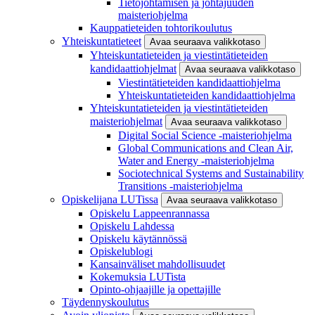
Tietojohtamisen ja johtajuuden
maisteriohjelma
Kauppatieteiden tohtorikoulutus
Yhteiskuntatieteet
Avaa seuraava valikkotaso
Yhteiskuntatieteiden ja viestintätieteiden
kandidaattiohjelmat
Avaa seuraava valikkotaso
Viestintätieteiden kandidaattiohjelma
Yhteiskuntatieteiden kandidaattiohjelma
Yhteiskuntatieteiden ja viestintätieteiden
maisteriohjelmat
Avaa seuraava valikkotaso
Digital Social Science -maisteriohjelma
Global Communications and Clean Air,
Water and Energy -maisteriohjelma
Sociotechnical Systems and Sustainability
Transitions -maisteriohjelma
Opiskelijana LUTissa
Avaa seuraava valikkotaso
Opiskelu Lappeenrannassa
Opiskelu Lahdessa
Opiskelu käytännössä
Opiskelublogi
Kansainväliset mahdollisuudet
Kokemuksia LUTista
Opinto-ohjaajille ja opettajille
Täydennyskoulutus