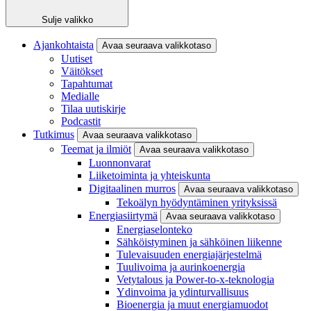
Sulje valikko
Ajankohtaista
Avaa seuraava valikkotaso
Uutiset
Väitökset
Tapahtumat
Medialle
Tilaa uutiskirje
Podcastit
Tutkimus
Avaa seuraava valikkotaso
Teemat ja ilmiöt
Avaa seuraava valikkotaso
Luonnonvarat
Liiketoiminta ja yhteiskunta
Digitaalinen murros
Avaa seuraava valikkotaso
Tekoälyn hyödyntäminen yrityksissä
Energiasiirtymä
Avaa seuraava valikkotaso
Energiaselonteko
Sähköistyminen ja sähköinen liikenne
Tulevaisuuden energiajärjestelmä
Tuulivoima ja aurinkoenergia
Vetytalous ja Power-to-x-teknologia
Ydinvoima ja ydinturvallisuus
Bioenergia ja muut energiamuodot