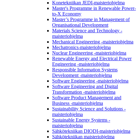
Konetekniikan JEDI-maisteriohjelma
Master's Programme in Renewable Power-
to-X Economy
Master’s Programme in Management of
Organisational Development
Materials Science and Technology -
maisteriohjelma
Mechanical Engineering -maisteriohjelma
Mechatronics-maisteriohjelma
Nuclear Engineering -maisteriohjelma
Renewable Energy and Electrical Power
Engineering -maisteriohjelma
Responsible Information Systems
Development -maisteriohjelma
Software Engineering -maisteriohjelma
Software Engineering and Digital
Transformation -maisteriohjelma
Software Product Management and
Business -maisteriohjelma
Sustainability Science and Solutions -
maisteriohjelma
Sustainable Energy Systems -
maisteriohjelma
Sähkötekniikan DIODI-maisteriohjelma
Sähkötekniikan maisteriohjelma