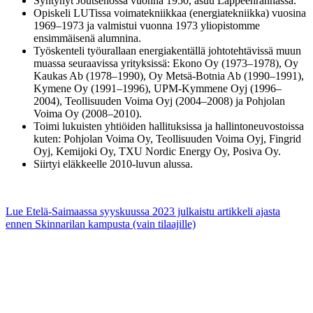
Syntynyt Joutsenossa vuonna 1950, asuu Lappeenrannassa.
Opiskeli LUTissa voimatekniikkaa (energiatekniikka) vuosina
1969–1973 ja valmistui vuonna 1973 yliopistomme
ensimmäisenä alumnina.
Työskenteli työurallaan energiakentällä johtotehtävissä muun
muassa seuraavissa yrityksissä:
Ekono Oy (1973–1978), Oy
Kaukas Ab (1978–1990), Oy Metsä-Botnia Ab (1990–1991),
Kymene Oy (1991–1996), UPM-Kymmene Oyj (1996–
2004), Teollisuuden Voima Oyj (2004–2008) ja Pohjolan
Voima Oy (2008–2010).
Toimi lukuisten yhtiöiden hallituksissa ja hallintoneuvostoissa
kuten:
Pohjolan Voima Oy, Teollisuuden Voima Oyj, Fingrid
Oyj, Kemijoki Oy, TXU Nordic Energy Oy, Posiva Oy.
Siirtyi eläkkeelle 2010-luvun alussa.
Lue Etelä-Saimaassa syyskuussa 2023 julkaistu artikkeli ajasta
ennen Skinnarilan kampusta (vain tilaajille)