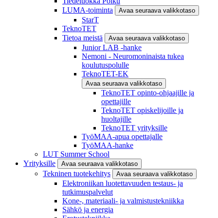
Tiedeluokka Polku
LUMA-toiminta
Avaa seuraava valikkotaso
StarT
TeknoTET
Tietoa meistä
Avaa seuraava valikkotaso
Junior LAB -hanke
Nemoni - Neuromoninaista tukea
koulutuspolulle
TeknoTET-EK
Avaa seuraava valikkotaso
TeknoTET opinto-ohjaajille ja
opettajille
TeknoTET opiskelijoille ja
huoltajille
TeknoTET yrityksille
TyöMAA-apua opettajalle
TyöMAA-hanke
LUT Summer School
Yrityksille
Avaa seuraava valikkotaso
Tekninen tuotekehitys
Avaa seuraava valikkotaso
Elektroniikan luotettavuuden testaus- ja
tutkimuspalvelut
Kone-, materiaali- ja valmistustekniikka
Sähkö ja energia