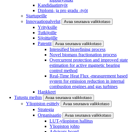
Kandidaatintyöt
Diplomi- ja pro gradu -työt
Startupeille
Innovaatiopalvelut
Avaa seuraava valikkotaso
Yrityksille
Tutkijoille
Sijoittajille
Patentit
Avaa seuraava valikkotaso
Intensified biorefining process
Novel biomass fractionation process
Overcurrent protection and improved state
estimation for active magnetic bearing
control method
Real-Time Heat Flux -measurement based
system for emission reduction in internal
combustion engines and gas turbines
Hankkeet
Tutustu meihin
Avaa seuraava valikkotaso
Yliopiston esittely
Avaa seuraava valikkotaso
Strategia
Organisaatio
Avaa seuraava valikkotaso
LUT-yliopiston hallitus
Yliopiston johto
Advisory board