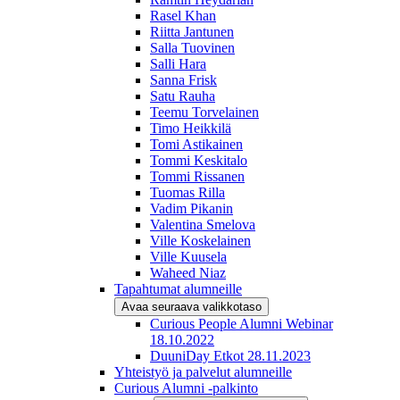
Rasel Khan
Riitta Jantunen
Salla Tuovinen
Salli Hara
Sanna Frisk
Satu Rauha
Teemu Torvelainen
Timo Heikkilä
Tomi Astikainen
Tommi Keskitalo
Tommi Rissanen
Tuomas Rilla
Vadim Pikanin
Valentina Smelova
Ville Koskelainen
Ville Kuusela
Waheed Niaz
Tapahtumat alumneille
Avaa seuraava valikkotaso
Curious People Alumni Webinar
18.10.2022
DuuniDay Etkot 28.11.2023
Yhteistyö ja palvelut alumneille
Curious Alumni -palkinto