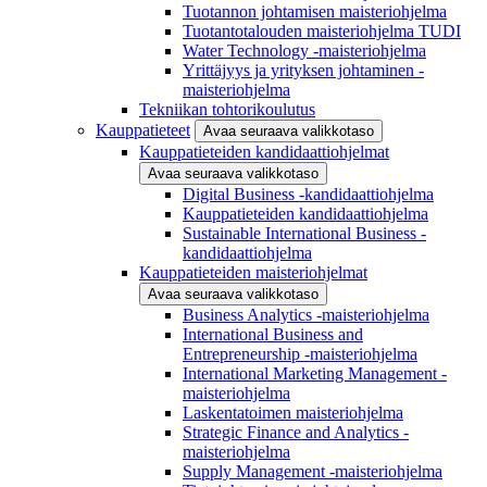
Tuotannon johtamisen maisteriohjelma
Tuotantotalouden maisteriohjelma TUDI
Water Technology -maisteriohjelma
Yrittäjyys ja yrityksen johtaminen -
maisteriohjelma
Tekniikan tohtorikoulutus
Kauppatieteet
Avaa seuraava valikkotaso
Kauppatieteiden kandidaattiohjelmat
Avaa seuraava valikkotaso
Digital Business -kandidaattiohjelma
Kauppatieteiden kandidaattiohjelma
Sustainable International Business -
kandidaattiohjelma
Kauppatieteiden maisteriohjelmat
Avaa seuraava valikkotaso
Business Analytics -maisteriohjelma
International Business and
Entrepreneurship -maisteriohjelma
International Marketing Management -
maisteriohjelma
Laskentatoimen maisteriohjelma
Strategic Finance and Analytics -
maisteriohjelma
Supply Management -maisteriohjelma