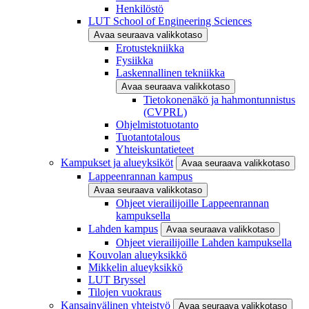
Henkilöstö
LUT School of Engineering Sciences
Avaa seuraava valikkotaso
Erotustekniikka
Fysiikka
Laskennallinen tekniikka
Avaa seuraava valikkotaso
Tietokonenäkö ja hahmontunnistus
(CVPRL)
Ohjelmistotuotanto
Tuotantotalous
Yhteiskuntatieteet
Kampukset ja alueyksiköt
Avaa seuraava valikkotaso
Lappeenrannan kampus
Avaa seuraava valikkotaso
Ohjeet vierailijoille Lappeenrannan
kampuksella
Lahden kampus
Avaa seuraava valikkotaso
Ohjeet vierailijoille Lahden kampuksella
Kouvolan alueyksikkö
Mikkelin alueyksikkö
LUT Bryssel
Tilojen vuokraus
Kansainvälinen yhteistyö
Avaa seuraava valikkotaso