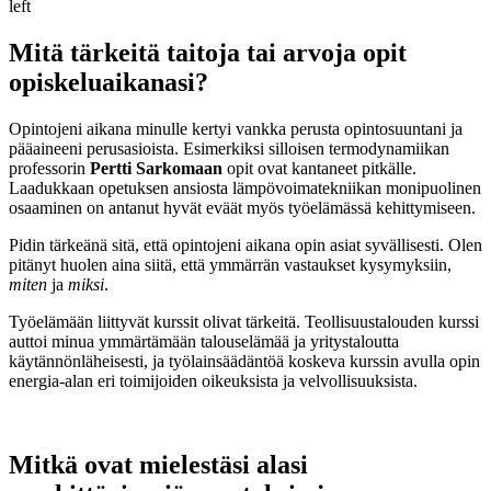
left
Mitä tärkeitä taitoja tai arvoja opit
opiskeluaikanasi?
Opintojeni aikana minulle kertyi vankka perusta opintosuuntani ja
pääaineeni perusasioista. Esimerkiksi silloisen termodynamiikan
professorin
Pertti Sarkomaan
opit ovat kantaneet pitkälle.
Laadukkaan opetuksen ansiosta lämpövoimatekniikan monipuolinen
osaaminen on antanut hyvät eväät myös työelämässä kehittymiseen.
Pidin tärkeänä sitä, että opintojeni aikana opin asiat syvällisesti. Olen
pitänyt huolen aina siitä, että ymmärrän vastaukset kysymyksiin,
miten
ja
miksi
.
Työelämään liittyvät kurssit olivat tärkeitä. Teollisuustalouden kurssi
auttoi minua ymmärtämään talouselämää ja yritystaloutta
käytännönläheisesti, ja työlainsäädäntöä koskeva kurssin avulla opin
energia-alan eri toimijoiden oikeuksista ja velvollisuuksista.
Mitkä ovat mielestäsi alasi