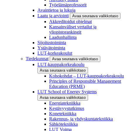
Työelämäprofessorit
Avaintietoa ja lukuja
Laatu ja arviointi
Avaa seuraava valikkotaso
Akkreditoidut ohjelmat
Kansainväliset vertailut ja
yliopistorankingit
Laadunhallinta
Sijoitustoiminta
Ystävätoiminta
LUT-korkeakoulut
Tiedekunnat
Avaa seuraava valikkotaso
LUT-kauppakorkeakoulu
Avaa seuraava valikkotaso
Kohokohdat – LUT-kauppakorkeakoulu
Principles of Responsible Management
Education (PRME)
LUT School of Energy Systems
Avaa seuraava valikkotaso
Energiatekniikka
Kestävyystutkimus
Konetekniikka
Rakennus- ja yhdyskuntatekniikka
Sähkötekniikka
LUT Voima