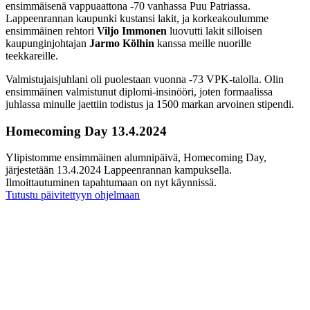
ensimmäisenä vappuaattona -70 vanhassa Puu Patriassa.
Lappeenrannan kaupunki kustansi lakit, ja korkeakoulumme
ensimmäinen rehtori
Viljo Immonen
luovutti lakit silloisen
kaupunginjohtajan
Jarmo Kölhin
kanssa meille nuorille
teekkareille.
Valmistujaisjuhlani oli puolestaan vuonna -73 VPK-talolla. Olin
ensimmäinen valmistunut diplomi-insinööri, joten formaalissa
juhlassa minulle jaettiin todistus ja 1500 markan arvoinen stipendi.
Homecoming Day 13.4.2024
Ylipistomme ensimmäinen alumnipäivä, Homecoming Day,
järjestetään 13.4.2024 Lappeenrannan kampuksella.
Ilmoittautuminen tapahtumaan on nyt käynnissä.
Tutustu päivitettyyn ohjelmaan