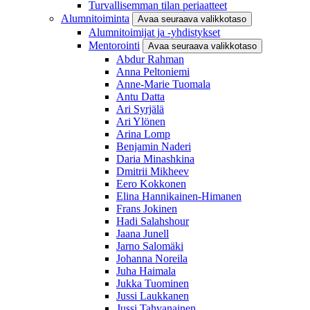
Turvallisemman tilan periaatteet
Alumnitoiminta
Avaa seuraava valikkotaso
Alumnitoimijat ja -yhdistykset
Mentorointi
Avaa seuraava valikkotaso
Abdur Rahman
Anna Peltoniemi
Anne-Marie Tuomala
Antu Datta
Ari Syrjälä
Ari Ylönen
Arina Lomp
Benjamin Naderi
Daria Minashkina
Dmitrii Mikheev
Eero Kokkonen
Elina Hannikainen-Himanen
Frans Jokinen
Hadi Salahshour
Jaana Junell
Jarno Salomäki
Johanna Noreila
Juha Haimala
Jukka Tuominen
Jussi Laukkanen
Jussi Tahvanainen