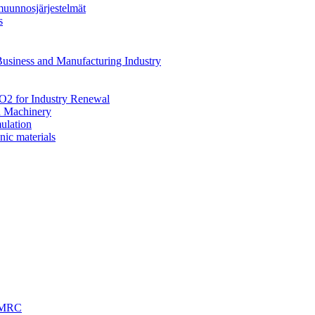
uunnosjärjestelmät
s
siness and Manufacturing Industry
 for Industry Renewal
 Machinery
ulation
nic materials
 EMRC