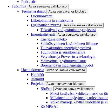
Podcastit
Tutkimus
Avaa seuraava valikkotaso
Teemat ja ilmiöt
Avaa seuraava valikkotaso
Luonnonvarat
Liiketoiminta ja yhteiskunta
Digitaalinen murros
Avaa seuraava valikkotaso
Tekoälyn hyödyntäminen yrityksissä
Energiasiirtymä
Avaa seuraava valikkotaso
Energiaselonteko
Sähköistyminen ja sähköinen liikenne
Tulevaisuuden energiajärjestelmä
Tuulivoima ja aurinkoenergia
Vetytalous ja Power-to-x-teknologia
Ydinvoima ja ydinturvallisuus
Bioenergia ja muut energiamuodot
Hae tutkimusta
Avaa seuraava valikkotaso
Henkilöt
Julkaisut
Projektit
Avaa seuraava valikkotaso
BioProt
Avaa seuraava valikkotaso
Miksi kestävästi kehitetty maski on tä
Millainen on nykyinen ja tulevaisuu
Voiko maskeja käyttää uudelleen ja ki
REMPEAT