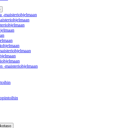
o
a -maisteriohjelmaan
aisteriohjelmaan
teriohjelmaan
hjelmaan
aan
jelmaan
iohjelmaan
maisteriohjelmaan
hjelmaan
iohjelmaan
en -maisteriohjelmaan
toihin
opintoihin
kkotaso