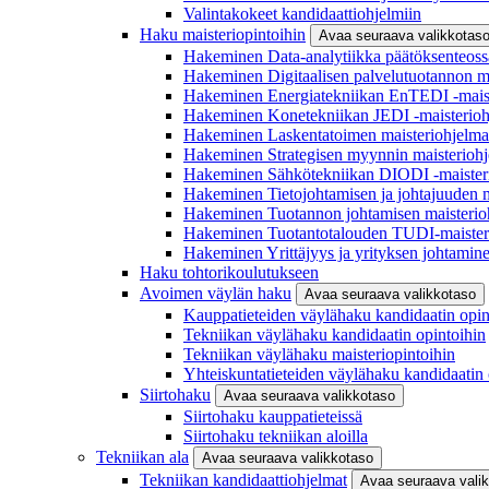
Valintakokeet kandidaattiohjelmiin
Haku maisteriopintoihin
Avaa seuraava valikkotas
Hakeminen Data-analytiikka päätöksenteoss
Hakeminen Digitaalisen palvelutuotannon m
Hakeminen Energiatekniikan EnTEDI -mais
Hakeminen Konetekniikan JEDI -maisterio
Hakeminen Laskentatoimen maisteriohjelm
Hakeminen Strategisen myynnin maisterioh
Hakeminen Sähkötekniikan DIODI -maister
Hakeminen Tietojohtamisen ja johtajuuden 
Hakeminen Tuotannon johtamisen maisterio
Hakeminen Tuotantotalouden TUDI-maister
Hakeminen Yrittäjyys ja yrityksen johtamin
Haku tohtorikoulutukseen
Avoimen väylän haku
Avaa seuraava valikkotaso
Kauppatieteiden väylähaku kandidaatin opin
Tekniikan väylähaku kandidaatin opintoihin
Tekniikan väylähaku maisteriopintoihin
Yhteiskuntatieteiden väylähaku kandidaatin 
Siirtohaku
Avaa seuraava valikkotaso
Siirtohaku kauppatieteissä
Siirtohaku tekniikan aloilla
Tekniikan ala
Avaa seuraava valikkotaso
Tekniikan kandidaattiohjelmat
Avaa seuraava vali