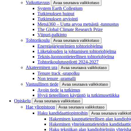
Vaikuttavuus
Avaa seuraava valikkotaso
System Earth Collegium
Tutkimuksen huiput
Tutkimuksen arviointi
Metsä360 – Uutta arvoa metsästä -tunnustus
The Global Climate Research Prize
Viipuri-palkinto
Tohtorikoulu
Avaa seuraava valikkotaso
Energiajärjestelmien tohtoriohjelma
Liiketalouden ja johtamisen tohtoriohjelma
Teknis-luonnontieteellinen tohtoriohjelma
Tohtorikoulutuspilotti 2024-2027
Akateeminen ura
Avaa seuraava valikkotaso
Tenure track -urapolku
Non tenure -uramalli
Vastuullinen tiede
Avaa seuraava valikkotaso
Avoin tiede ja tutkimus
Hyvä tieteellinen käytäntö ja tutkimusetiikka
Opiskelu
Avaa seuraava valikkotaso
Hae yliopistoon
Avaa seuraava valikkotaso
Haku kandidaattiopintoihin
Avaa seuraava valikko
Hakeminen kauppatieteellisen alan kandiohj
Hakeminen yhteiskuntatieteiden kandidaatti
Haku tekniikan alan kandiohjelmiin yhteish