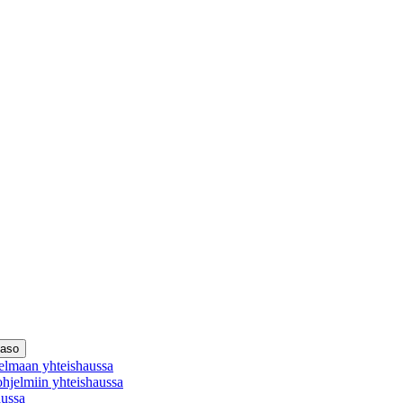
taso
elmaan yhteishaussa
ohjelmiin yhteishaussa
aussa