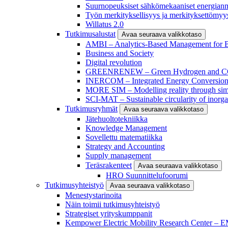
Suurnopeuksiset sähkömekaaniset energianm
Työn merkityksellisyys ja merkityksettömyy
Willatus 2.0
Tutkimusalustat
Avaa seuraava valikkotaso
AMBI – Analytics-Based Management for Bu
Business and Society
Digital revolution
GREENRENEW – Green Hydrogen and CO2
INERCOM – Integrated Energy Conversion
MORE SIM – Modelling reality through sim
SCI-MAT – Sustainable circularity of inorga
Tutkimusryhmät
Avaa seuraava valikkotaso
Jätehuoltotekniikka
Knowledge Management
Sovellettu matematiikka
Strategy and Accounting
Supply management
Teräsrakenteet
Avaa seuraava valikkotaso
HRO Suunnittelufoorumi
Tutkimusyhteistyö
Avaa seuraava valikkotaso
Menestystarinoita
Näin toimii tutkimusyhteistyö
Strategiset yrityskumppanit
Kempower Electric Mobility Research Center –