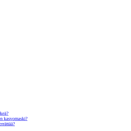
rkeä?
den kasvomaski?
errättää?