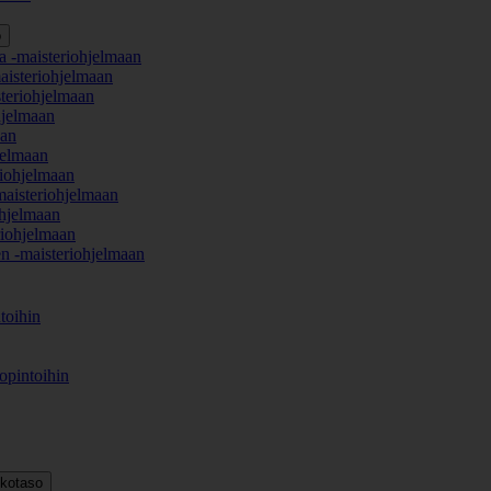
o
a -maisteriohjelmaan
aisteriohjelmaan
teriohjelmaan
hjelmaan
aan
jelmaan
iohjelmaan
maisteriohjelmaan
hjelmaan
iohjelmaan
en -maisteriohjelmaan
toihin
opintoihin
kkotaso