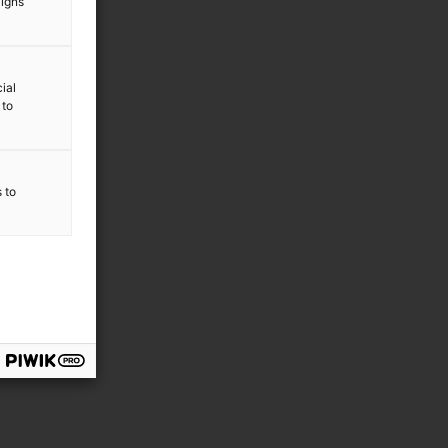
aigns
ial
 to
s to