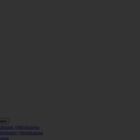
taso
elmaan yhteishaussa
ohjelmiin yhteishaussa
aussa