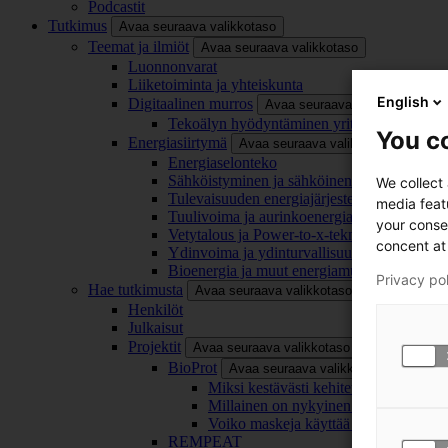
Podcastit
Tutkimus
Avaa seuraava valikkotaso
Teemat ja ilmiöt
Avaa seuraava valikkotaso
Luonnonvarat
Liiketoiminta ja yhteiskunta
English
Digitaalinen murros
Avaa seuraava valikkotaso
Tekoälyn hyödyntäminen yrityksissä
You co
Energiasiirtymä
Avaa seuraava valikkotaso
Energiaselonteko
Sähköistyminen ja sähköinen liikenne
We collect
Tulevaisuuden energiajärjestelmä
media feat
Tuulivoima ja aurinkoenergia
your conse
Vetytalous ja Power-to-x-teknologia
concent at 
Ydinvoima ja ydinturvallisuus
Bioenergia ja muut energiamuodot
Privacy po
Hae tutkimusta
Avaa seuraava valikkotaso
Henkilöt
Julkaisut
Projektit
Avaa seuraava valikkotaso
BioProt
Avaa seuraava valikkotaso
Miksi kestävästi kehitetty maski on tä
Millainen on nykyinen ja tulevaisuu
Voiko maskeja käyttää uudelleen ja ki
REMPEAT