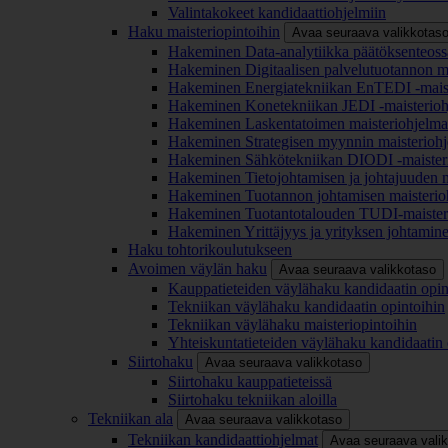
Valintakokeet kandidaattiohjelmiin
Haku maisteriopintoihin
Avaa seuraava valikkotas
Hakeminen Data-analytiikka päätöksenteoss
Hakeminen Digitaalisen palvelutuotannon m
Hakeminen Energiatekniikan EnTEDI -mais
Hakeminen Konetekniikan JEDI -maisterio
Hakeminen Laskentatoimen maisteriohjelm
Hakeminen Strategisen myynnin maisterioh
Hakeminen Sähkötekniikan DIODI -maister
Hakeminen Tietojohtamisen ja johtajuuden 
Hakeminen Tuotannon johtamisen maisterio
Hakeminen Tuotantotalouden TUDI-maister
Hakeminen Yrittäjyys ja yrityksen johtamin
Haku tohtorikoulutukseen
Avoimen väylän haku
Avaa seuraava valikkotaso
Kauppatieteiden väylähaku kandidaatin opin
Tekniikan väylähaku kandidaatin opintoihin
Tekniikan väylähaku maisteriopintoihin
Yhteiskuntatieteiden väylähaku kandidaatin 
Siirtohaku
Avaa seuraava valikkotaso
Siirtohaku kauppatieteissä
Siirtohaku tekniikan aloilla
Tekniikan ala
Avaa seuraava valikkotaso
Tekniikan kandidaattiohjelmat
Avaa seuraava vali