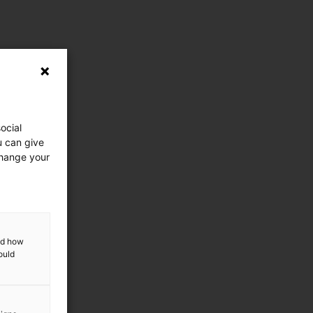
ocial
u can give
change your
and how
ould