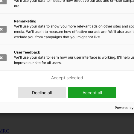
We'll use your data to measure how effective our ads and on-site camp
uunnosjärjestelmät
are.
s
Remarketing
siness and Manufacturing Industry
We'll use your data to show you more relevant ads on other sites and soc
media. We'll use it to measure how effective our ads are. We'll also use it
exclude you from campaigns that you might not like.
 for Industry Renewal
 Machinery
User feedback
ulation
We'll use your data to learn how our user interface is working. It'll help u
nic materials
improve our site for all users.
Accept selected
Decline all
Accept all
Powered by
 EMRC