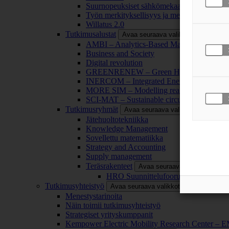
Suurnopeuksiset sähkömekaaniset energianm
Työn merkityksellisyys ja merkityksettömyy
Willatus 2.0
Tutkimusalustat
Avaa seuraava valikkotaso
AMBI – Analytics-Based Management for Bu
Business and Society
Digital revolution
GREENRENEW – Green Hydrogen and CO2
INERCOM – Integrated Energy Conversion
MORE SIM – Modelling reality through sim
SCI-MAT – Sustainable circularity of inorga
Tutkimusryhmät
Avaa seuraava valikkotaso
Jätehuoltotekniikka
Knowledge Management
Sovellettu matematiikka
Strategy and Accounting
Supply management
Teräsrakenteet
Avaa seuraava valikkotaso
HRO Suunnittelufoorumi
Tutkimusyhteistyö
Avaa seuraava valikkotaso
Menestystarinoita
Näin toimii tutkimusyhteistyö
Strategiset yrityskumppanit
Kempower Electric Mobility Research Center –