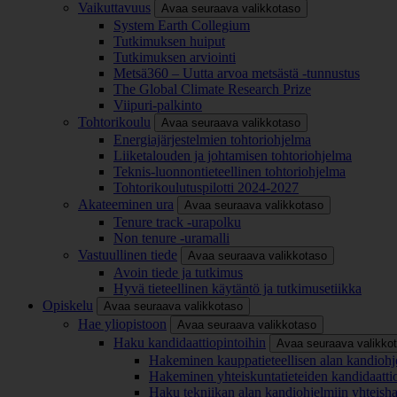
Vaikuttavuus
Avaa seuraava valikkotaso
System Earth Collegium
Tutkimuksen huiput
Tutkimuksen arviointi
Metsä360 – Uutta arvoa metsästä -tunnustus
The Global Climate Research Prize
Viipuri-palkinto
Tohtorikoulu
Avaa seuraava valikkotaso
Energiajärjestelmien tohtoriohjelma
Liiketalouden ja johtamisen tohtoriohjelma
Teknis-luonnontieteellinen tohtoriohjelma
Tohtorikoulutuspilotti 2024-2027
Akateeminen ura
Avaa seuraava valikkotaso
Tenure track -urapolku
Non tenure -uramalli
Vastuullinen tiede
Avaa seuraava valikkotaso
Avoin tiede ja tutkimus
Hyvä tieteellinen käytäntö ja tutkimusetiikka
Opiskelu
Avaa seuraava valikkotaso
Hae yliopistoon
Avaa seuraava valikkotaso
Haku kandidaattiopintoihin
Avaa seuraava valikko
Hakeminen kauppatieteellisen alan kandiohj
Hakeminen yhteiskuntatieteiden kandidaatti
Haku tekniikan alan kandiohjelmiin yhteish