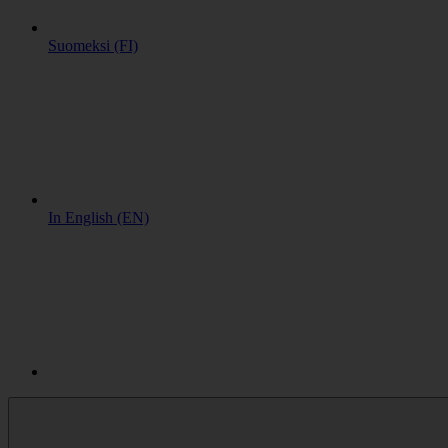
Suomeksi (FI)
In English (EN)