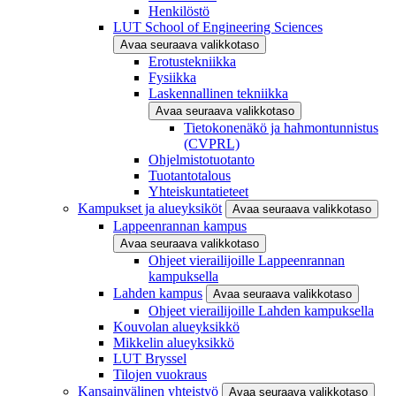
Henkilöstö
LUT School of Engineering Sciences
Avaa seuraava valikkotaso
Erotustekniikka
Fysiikka
Laskennallinen tekniikka
Avaa seuraava valikkotaso
Tietokonenäkö ja hahmontunnistus
(CVPRL)
Ohjelmistotuotanto
Tuotantotalous
Yhteiskuntatieteet
Kampukset ja alueyksiköt
Avaa seuraava valikkotaso
Lappeenrannan kampus
Avaa seuraava valikkotaso
Ohjeet vierailijoille Lappeenrannan
kampuksella
Lahden kampus
Avaa seuraava valikkotaso
Ohjeet vierailijoille Lahden kampuksella
Kouvolan alueyksikkö
Mikkelin alueyksikkö
LUT Bryssel
Tilojen vuokraus
Kansainvälinen yhteistyö
Avaa seuraava valikkotaso