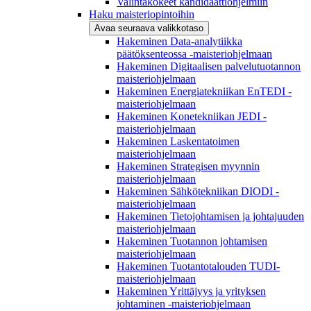
Valintakokeet kandidaattiohjelmiin
Haku maisteriopintoihin
Avaa seuraava valikkotaso
Hakeminen Data-analytiikka
päätöksenteossa -maisteriohjelmaan
Hakeminen Digitaalisen palvelutuotannon
maisteriohjelmaan
Hakeminen Energiatekniikan EnTEDI -
maisteriohjelmaan
Hakeminen Konetekniikan JEDI -
maisteriohjelmaan
Hakeminen Laskentatoimen
maisteriohjelmaan
Hakeminen Strategisen myynnin
maisteriohjelmaan
Hakeminen Sähkötekniikan DIODI -
maisteriohjelmaan
Hakeminen Tietojohtamisen ja johtajuuden
maisteriohjelmaan
Hakeminen Tuotannon johtamisen
maisteriohjelmaan
Hakeminen Tuotantotalouden TUDI-
maisteriohjelmaan
Hakeminen Yrittäjyys ja yrityksen
johtaminen -maisteriohjelmaan