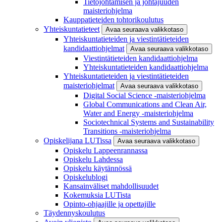
Tietojohtamisen ja johtajuuden
maisteriohjelma
Kauppatieteiden tohtorikoulutus
Yhteiskuntatieteet
Avaa seuraava valikkotaso
Yhteiskuntatieteiden ja viestintätieteiden
kandidaattiohjelmat
Avaa seuraava valikkotaso
Viestintätieteiden kandidaattiohjelma
Yhteiskuntatieteiden kandidaattiohjelma
Yhteiskuntatieteiden ja viestintätieteiden
maisteriohjelmat
Avaa seuraava valikkotaso
Digital Social Science -maisteriohjelma
Global Communications and Clean Air,
Water and Energy -maisteriohjelma
Sociotechnical Systems and Sustainability
Transitions -maisteriohjelma
Opiskelijana LUTissa
Avaa seuraava valikkotaso
Opiskelu Lappeenrannassa
Opiskelu Lahdessa
Opiskelu käytännössä
Opiskelublogi
Kansainväliset mahdollisuudet
Kokemuksia LUTista
Opinto-ohjaajille ja opettajille
Täydennyskoulutus