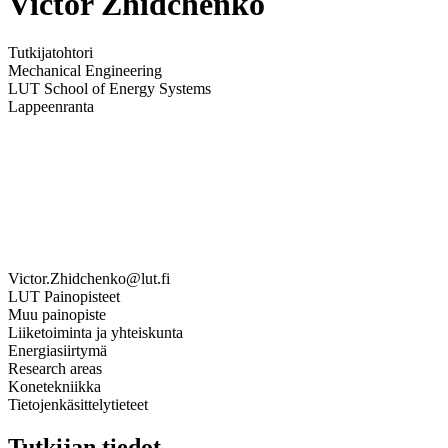
Victor Zhidchenko
Tutkijatohtori
Mechanical Engineering
LUT School of Energy Systems
Lappeenranta
Victor.Zhidchenko@lut.fi
LUT Painopisteet
Muu painopiste
Liiketoiminta ja yhteiskunta
Energiasiirtymä
Research areas
Konetekniikka
Tietojenkäsittelytieteet
Tutkijan tiedot