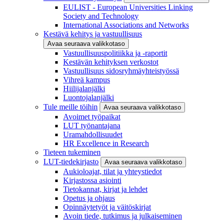
EULIST - European Universities Linking
Society and Technology
International Associations and Networks
Kestävä kehitys ja vastuullisuus
Avaa seuraava valikkotaso
Vastuullisuuspolitiikka ja -raportit
Kestävän kehityksen verkostot
Vastuullisuus sidosryhmäyhteistyössä
Vihreä kampus
Hiilijalanjälki
Luontojalanjälki
Tule meille töihin
Avaa seuraava valikkotaso
Avoimet työpaikat
LUT työnantajana
Uramahdollisuudet
HR Excellence in Research
Tieteen tukeminen
LUT-tiedekirjasto
Avaa seuraava valikkotaso
Aukioloajat, tilat ja yhteystiedot
Kirjastossa asiointi
Tietokannat, kirjat ja lehdet
Opetus ja ohjaus
Opinnäytetyöt ja väitöskirjat
Avoin tiede, tutkimus ja julkaiseminen