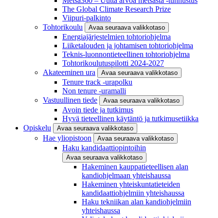
Metsä360 – Uutta arvoa metsästä -tunnustus
The Global Climate Research Prize
Viipuri-palkinto
Tohtorikoulu
Avaa seuraava valikkotaso
Energiajärjestelmien tohtoriohjelma
Liiketalouden ja johtamisen tohtoriohjelma
Teknis-luonnontieteellinen tohtoriohjelma
Tohtorikoulutuspilotti 2024-2027
Akateeminen ura
Avaa seuraava valikkotaso
Tenure track -urapolku
Non tenure -uramalli
Vastuullinen tiede
Avaa seuraava valikkotaso
Avoin tiede ja tutkimus
Hyvä tieteellinen käytäntö ja tutkimusetiikka
Opiskelu
Avaa seuraava valikkotaso
Hae yliopistoon
Avaa seuraava valikkotaso
Haku kandidaattiopintoihin
Avaa seuraava valikkotaso
Hakeminen kauppatieteellisen alan
kandiohjelmaan yhteishaussa
Hakeminen yhteiskuntatieteiden
kandidaattiohjelmiin yhteishaussa
Haku tekniikan alan kandiohjelmiin
yhteishaussa