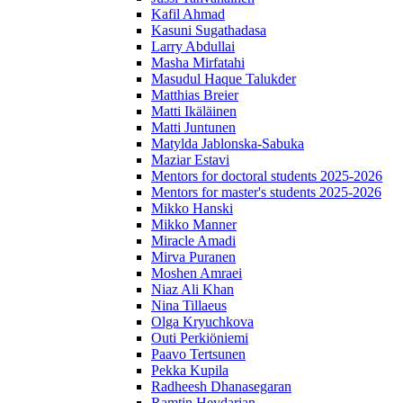
Kafil Ahmad
Kasuni Sugathadasa
Larry Abdullai
Masha Mirfatahi
Masudul Haque Talukder
Matthias Breier
Matti Ikäläinen
Matti Juntunen
Matylda Jablonska-Sabuka
Maziar Estavi
Mentors for doctoral students 2025-2026
Mentors for master's students 2025-2026
Mikko Hanski
Mikko Manner
Miracle Amadi
Mirva Puranen
Moshen Amraei
Niaz Ali Khan
Nina Tillaeus
Olga Kryuchkova
Outi Perkiöniemi
Paavo Tertsunen
Pekka Kupila
Radheesh Dhanasegaran
Ramtin Heydarian