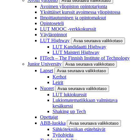
Avoin yliopisto
Avaa seuraava valikkotaso
Avoimen yliopiston opintotarjonta
Yksittäiset kurssit avoimessa yliopistossa
Ilmoittautuminen ja opintomaksut
Opintoseteli
LUT MOOC -verkkokurssit
Väyläopinnot
LUT Highway
Avaa seuraava valikkotaso
LUT Kandidaatti Highway
LUT Maisteri Highway
FITech – The Finnish Institute of Technology
Junior University
Avaa seuraava valikkotaso
Lapset
Avaa seuraava valikkotaso
Kerhot
Leirit
Nuoret
Avaa seuraava valikkotaso
LUT lukiokurssit
Lukiomatematiikkaan valmistava
kesäkurssi
Shaking up Tech
Opettajat
ABB-luokka
Avaa seuraava valikkotaso
Sähkötekniikan etätehtävät
Työohjeita