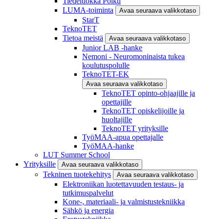
Tiedeluokka Polku
LUMA-toiminta
Avaa seuraava valikkotaso
StarT
TeknoTET
Tietoa meistä
Avaa seuraava valikkotaso
Junior LAB -hanke
Nemoni - Neuromoninaista tukea
koulutuspolulle
TeknoTET-EK
Avaa seuraava valikkotaso
TeknoTET opinto-ohjaajille ja
opettajille
TeknoTET opiskelijoille ja
huoltajille
TeknoTET yrityksille
TyöMAA-apua opettajalle
TyöMAA-hanke
LUT Summer School
Yrityksille
Avaa seuraava valikkotaso
Tekninen tuotekehitys
Avaa seuraava valikkotaso
Elektroniikan luotettavuuden testaus- ja
tutkimuspalvelut
Kone-, materiaali- ja valmistustekniikka
Sähkö ja energia