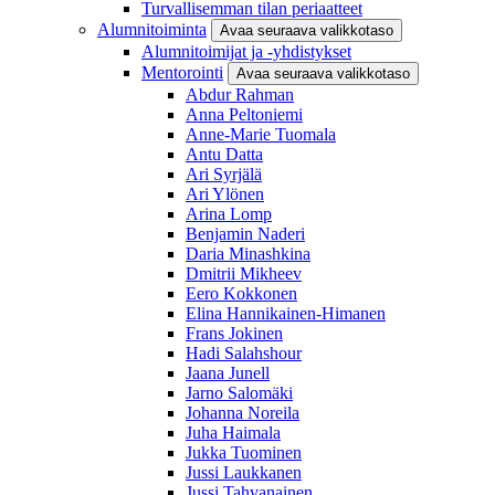
Turvallisemman tilan periaatteet
Alumnitoiminta
Avaa seuraava valikkotaso
Alumnitoimijat ja -yhdistykset
Mentorointi
Avaa seuraava valikkotaso
Abdur Rahman
Anna Peltoniemi
Anne-Marie Tuomala
Antu Datta
Ari Syrjälä
Ari Ylönen
Arina Lomp
Benjamin Naderi
Daria Minashkina
Dmitrii Mikheev
Eero Kokkonen
Elina Hannikainen-Himanen
Frans Jokinen
Hadi Salahshour
Jaana Junell
Jarno Salomäki
Johanna Noreila
Juha Haimala
Jukka Tuominen
Jussi Laukkanen
Jussi Tahvanainen