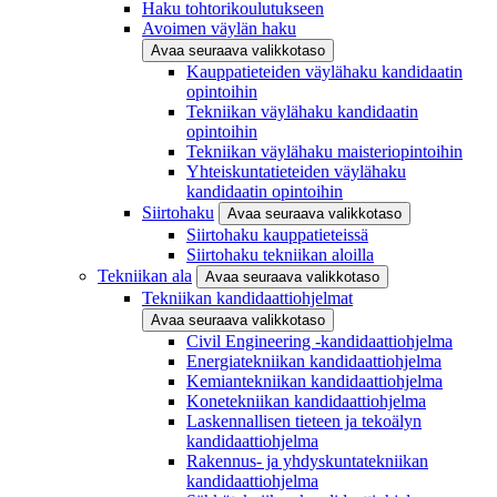
Haku tohtorikoulutukseen
Avoimen väylän haku
Avaa seuraava valikkotaso
Kauppatieteiden väylähaku kandidaatin
opintoihin
Tekniikan väylähaku kandidaatin
opintoihin
Tekniikan väylähaku maisteriopintoihin
Yhteiskuntatieteiden väylähaku
kandidaatin opintoihin
Siirtohaku
Avaa seuraava valikkotaso
Siirtohaku kauppatieteissä
Siirtohaku tekniikan aloilla
Tekniikan ala
Avaa seuraava valikkotaso
Tekniikan kandidaattiohjelmat
Avaa seuraava valikkotaso
Civil Engineering -kandidaattiohjelma
Energiatekniikan kandidaattiohjelma
Kemiantekniikan kandidaattiohjelma
Konetekniikan kandidaattiohjelma
Laskennallisen tieteen ja tekoälyn
kandidaattiohjelma
Rakennus- ja yhdyskuntatekniikan
kandidaattiohjelma