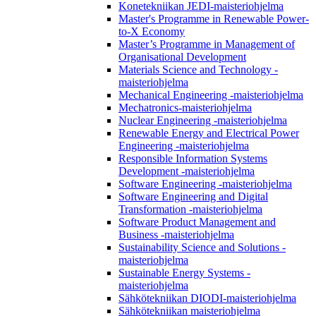
Konetekniikan JEDI-maisteriohjelma
Master's Programme in Renewable Power-
to-X Economy
Master’s Programme in Management of
Organisational Development
Materials Science and Technology -
maisteriohjelma
Mechanical Engineering -maisteriohjelma
Mechatronics-maisteriohjelma
Nuclear Engineering -maisteriohjelma
Renewable Energy and Electrical Power
Engineering -maisteriohjelma
Responsible Information Systems
Development -maisteriohjelma
Software Engineering -maisteriohjelma
Software Engineering and Digital
Transformation -maisteriohjelma
Software Product Management and
Business -maisteriohjelma
Sustainability Science and Solutions -
maisteriohjelma
Sustainable Energy Systems -
maisteriohjelma
Sähkötekniikan DIODI-maisteriohjelma
Sähkötekniikan maisteriohjelma