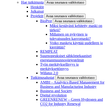
Hae tutkimusta
Avaa seuraava valikkotaso
Henkilöt
Julkaisut
Projektit
Avaa seuraava valikkotaso
BioProt
Avaa seuraava valikkotaso
Miksi kestävästi kehitetty maski on
tärkeä?
Millainen on nykyinen ja
tulevaisuuden kasvomaski?
Voiko maskeja käyttää uudelleen ja
kierrättää?
REMPEAT
Suurnopeuksiset sähkömekaaniset
energianmuunnosjärjestelmät
Työn merkityksellisyys ja
merkityksettömyys
Willatus 2.0
Tutkimusalustat
Avaa seuraava valikkotaso
AMBI – Analytics-Based Management for
Business and Manufacturing Industry
Business and Society
Digital revolution
GREENRENEW – Green Hydrogen and
CO2 for Industry Renewal