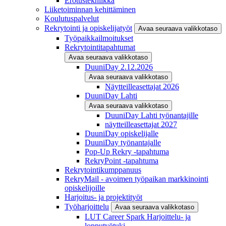
Erotustekniikka
Liiketoiminnan kehittäminen
Koulutuspalvelut
Rekrytointi ja opiskelijatyöt
Avaa seuraava valikkotaso
Työpaikkailmoitukset
Rekrytointitapahtumat
Avaa seuraava valikkotaso
DuuniDay 2.12.2026
Avaa seuraava valikkotaso
Näytteilleasettajat 2026
DuuniDay Lahti
Avaa seuraava valikkotaso
DuuniDay Lahti työnantajille
näytteilleasettajat 2027
DuuniDay opiskelijalle
DuuniDay työnantajalle
Pop-Up Rekry -tapahtuma
RekryPoint -tapahtuma
Rekrytointikumppanuus
RekryMail - avoimen työpaikan markkinointi
opiskelijoille
Harjoitus- ja projektityöt
Työharjoittelu
Avaa seuraava valikkotaso
LUT Career Spark Harjoittelu- ja
lopputyötuki