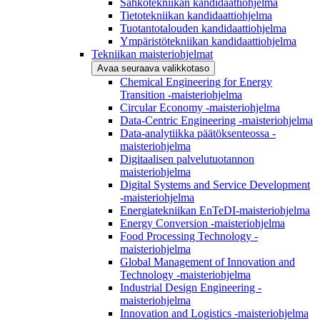
Sähkötekniikan kandidaattiohjelma
Tietotekniikan kandidaattiohjelma
Tuotantotalouden kandidaattiohjelma
Ympäristötekniikan kandidaattiohjelma
Tekniikan maisteriohjelmat
Avaa seuraava valikkotaso
Chemical Engineering for Energy
Transition -maisteriohjelma
Circular Economy -maisteriohjelma
Data-Centric Engineering -maisteriohjelma
Data-analytiikka päätöksenteossa -
maisteriohjelma
Digitaalisen palvelutuotannon
maisteriohjelma
Digital Systems and Service Development
-maisteriohjelma
Energiatekniikan EnTeDI-maisteriohjelma
Energy Conversion -maisteriohjelma
Food Processing Technology -
maisteriohjelma
Global Management of Innovation and
Technology -maisteriohjelma
Industrial Design Engineering -
maisteriohjelma
Innovation and Logistics -maisteriohjelma