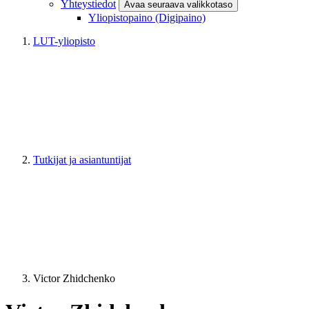
Yhteystiedot
Avaa seuraava valikkotaso
Yliopistopaino (Digipaino)
LUT-yliopisto
Tutkijat ja asiantuntijat
Victor Zhidchenko