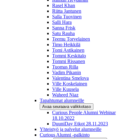
Rasel Khan
Riitta Jantunen
Salla Tuovinen
Salli Hara
Sanna Frisk
Satu Rauha
Teemu Torvelainen
Timo Heikkilä
Tomi Astikainen
Tommi Keskitalo
Tommi Rissanen
Tuomas Rilla
Vadim Pikanin
Valentina Smelova
Ville Koskelainen
Ville Kuusela
Waheed Niaz
Tapahtumat alumneille
Avaa seuraava valikkotaso
Curious People Alumni Webinar
18.10.2022
DuuniDay Etkot 28.11.2023
Yhteistyö ja palvelut alumneille
Curious Alumni -palkinto