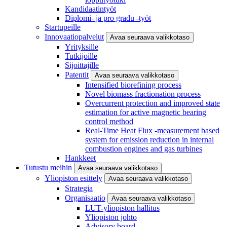
Kandidaatintyöt
Diplomi- ja pro gradu -työt
Startupeille
Innovaatiopalvelut
Avaa seuraava valikkotaso
Yrityksille
Tutkijoille
Sijoittajille
Patentit
Avaa seuraava valikkotaso
Intensified biorefining process
Novel biomass fractionation process
Overcurrent protection and improved state
estimation for active magnetic bearing
control method
Real-Time Heat Flux -measurement based
system for emission reduction in internal
combustion engines and gas turbines
Hankkeet
Tutustu meihin
Avaa seuraava valikkotaso
Yliopiston esittely
Avaa seuraava valikkotaso
Strategia
Organisaatio
Avaa seuraava valikkotaso
LUT-yliopiston hallitus
Yliopiston johto
Advisory board