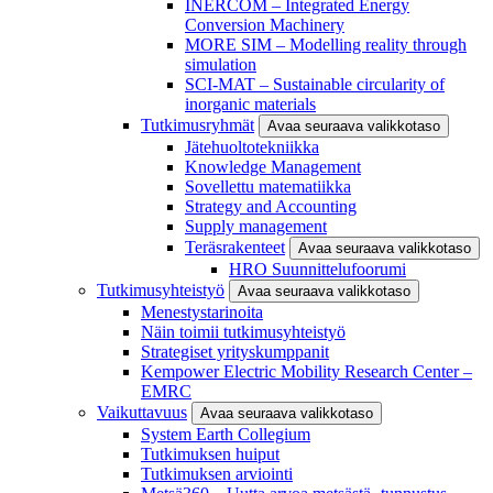
INERCOM – Integrated Energy
Conversion Machinery
MORE SIM – Modelling reality through
simulation
SCI-MAT – Sustainable circularity of
inorganic materials
Tutkimusryhmät
Avaa seuraava valikkotaso
Jätehuoltotekniikka
Knowledge Management
Sovellettu matematiikka
Strategy and Accounting
Supply management
Teräsrakenteet
Avaa seuraava valikkotaso
HRO Suunnittelufoorumi
Tutkimusyhteistyö
Avaa seuraava valikkotaso
Menestystarinoita
Näin toimii tutkimusyhteistyö
Strategiset yrityskumppanit
Kempower Electric Mobility Research Center –
EMRC
Vaikuttavuus
Avaa seuraava valikkotaso
System Earth Collegium
Tutkimuksen huiput
Tutkimuksen arviointi