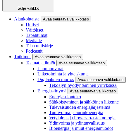
Sulje valikko
Ajankohtaista
Avaa seuraava valikkotaso
Uutiset
Väitökset
Tapahtumat
Medialle
Tilaa uutiskirje
Podcastit
Tutkimus
Avaa seuraava valikkotaso
Teemat ja ilmiöt
Avaa seuraava valikkotaso
Luonnonvarat
Liiketoiminta ja yhteiskunta
Digitaalinen murros
Avaa seuraava valikkotaso
Tekoälyn hyödyntäminen yrityksissä
Energiasiirtymä
Avaa seuraava valikkotaso
Energiaselonteko
Sähköistyminen ja sähköinen liikenne
Tulevaisuuden energiajärjestelmä
Tuulivoima ja aurinkoenergia
Vetytalous ja Power-to-x-teknologia
Ydinvoima ja ydinturvallisuus
Bioenergia ja muut energiamuodot