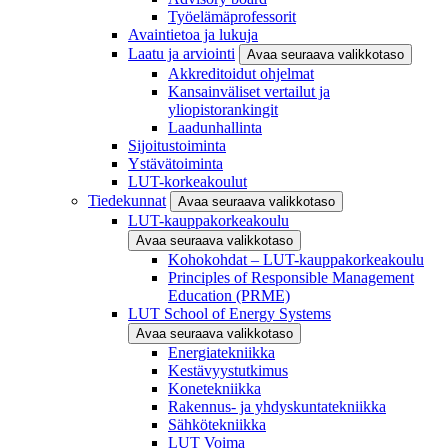
Työelämäprofessorit
Avaintietoa ja lukuja
Laatu ja arviointi
Avaa seuraava valikkotaso
Akkreditoidut ohjelmat
Kansainväliset vertailut ja
yliopistorankingit
Laadunhallinta
Sijoitustoiminta
Ystävätoiminta
LUT-korkeakoulut
Tiedekunnat
Avaa seuraava valikkotaso
LUT-kauppakorkeakoulu
Avaa seuraava valikkotaso
Kohokohdat – LUT-kauppakorkeakoulu
Principles of Responsible Management
Education (PRME)
LUT School of Energy Systems
Avaa seuraava valikkotaso
Energiatekniikka
Kestävyystutkimus
Konetekniikka
Rakennus- ja yhdyskuntatekniikka
Sähkötekniikka
LUT Voima