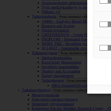
Suurnopeuksiset sähkömekaaniset energianm
Työn merkityksellisyys ja merkityksettömyy
Willatus 2.0
Tutkimusalustat
Avaa seuraava valikkotaso
AMBI – Analytics-Based Management for Bu
Business and Society
Digital revolution
GREENRENEW – Green Hydrogen and CO2
INERCOM – Integrated Energy Conversion
MORE SIM – Modelling reality through sim
SCI-MAT – Sustainable circularity of inorga
Tutkimusryhmät
Avaa seuraava valikkotaso
Jätehuoltotekniikka
Knowledge Management
Sovellettu matematiikka
Strategy and Accounting
Supply management
Teräsrakenteet
Avaa seuraava valikkotaso
HRO Suunnittelufoorumi
Tutkimusyhteistyö
Avaa seuraava valikkotaso
Menestystarinoita
Näin toimii tutkimusyhteistyö
Strategiset yrityskumppanit
Kempower Electric Mobility Research Center –