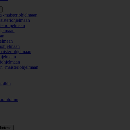
o
a -maisteriohjelmaan
aisteriohjelmaan
teriohjelmaan
hjelmaan
aan
jelmaan
iohjelmaan
maisteriohjelmaan
hjelmaan
iohjelmaan
en -maisteriohjelmaan
toihin
opintoihin
kkotaso