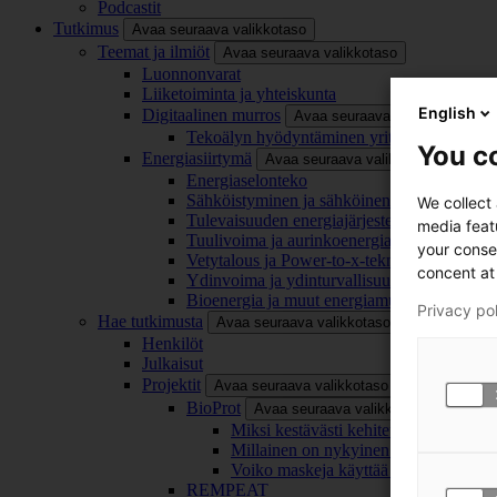
Podcastit
Tutkimus
Avaa seuraava valikkotaso
Teemat ja ilmiöt
Avaa seuraava valikkotaso
Luonnonvarat
Liiketoiminta ja yhteiskunta
English
Digitaalinen murros
Avaa seuraava valikkotaso
Tekoälyn hyödyntäminen yrityksissä
You co
Energiasiirtymä
Avaa seuraava valikkotaso
Energiaselonteko
Sähköistyminen ja sähköinen liikenne
We collect
Tulevaisuuden energiajärjestelmä
media feat
Tuulivoima ja aurinkoenergia
your conse
Vetytalous ja Power-to-x-teknologia
concent at 
Ydinvoima ja ydinturvallisuus
Bioenergia ja muut energiamuodot
Privacy po
Hae tutkimusta
Avaa seuraava valikkotaso
Henkilöt
Julkaisut
Projektit
Avaa seuraava valikkotaso
BioProt
Avaa seuraava valikkotaso
Miksi kestävästi kehitetty maski on tä
Millainen on nykyinen ja tulevaisuu
Voiko maskeja käyttää uudelleen ja ki
REMPEAT