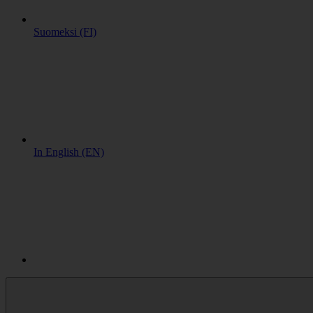
Suomeksi (FI)
In English (EN)