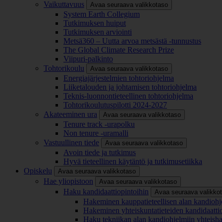
Vaikuttavuus
Avaa seuraava valikkotaso
System Earth Collegium
Tutkimuksen huiput
Tutkimuksen arviointi
Metsä360 – Uutta arvoa metsästä -tunnustus
The Global Climate Research Prize
Viipuri-palkinto
Tohtorikoulu
Avaa seuraava valikkotaso
Energiajärjestelmien tohtoriohjelma
Liiketalouden ja johtamisen tohtoriohjelma
Teknis-luonnontieteellinen tohtoriohjelma
Tohtorikoulutuspilotti 2024-2027
Akateeminen ura
Avaa seuraava valikkotaso
Tenure track -urapolku
Non tenure -uramalli
Vastuullinen tiede
Avaa seuraava valikkotaso
Avoin tiede ja tutkimus
Hyvä tieteellinen käytäntö ja tutkimusetiikka
Opiskelu
Avaa seuraava valikkotaso
Hae yliopistoon
Avaa seuraava valikkotaso
Haku kandidaattiopintoihin
Avaa seuraava valikko
Hakeminen kauppatieteellisen alan kandiohj
Hakeminen yhteiskuntatieteiden kandidaatti
Haku tekniikan alan kandiohjelmiin yhteish