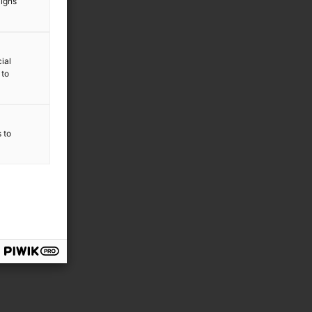
aigns
ial
 to
s to