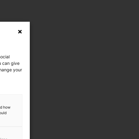
ocial
u can give
change your
and how
ould