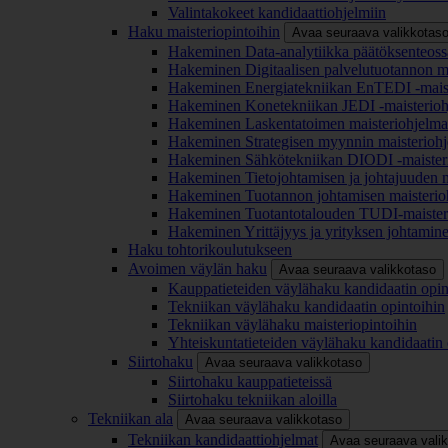
Valintakokeet kandidaattiohjelmiin
Haku maisteriopintoihin
Avaa seuraava valikkotas
Hakeminen Data-analytiikka päätöksenteoss
Hakeminen Digitaalisen palvelutuotannon m
Hakeminen Energiatekniikan EnTEDI -mais
Hakeminen Konetekniikan JEDI -maisterio
Hakeminen Laskentatoimen maisteriohjelm
Hakeminen Strategisen myynnin maisterioh
Hakeminen Sähkötekniikan DIODI -maister
Hakeminen Tietojohtamisen ja johtajuuden 
Hakeminen Tuotannon johtamisen maisterio
Hakeminen Tuotantotalouden TUDI-maister
Hakeminen Yrittäjyys ja yrityksen johtamin
Haku tohtorikoulutukseen
Avoimen väylän haku
Avaa seuraava valikkotaso
Kauppatieteiden väylähaku kandidaatin opin
Tekniikan väylähaku kandidaatin opintoihin
Tekniikan väylähaku maisteriopintoihin
Yhteiskuntatieteiden väylähaku kandidaatin 
Siirtohaku
Avaa seuraava valikkotaso
Siirtohaku kauppatieteissä
Siirtohaku tekniikan aloilla
Tekniikan ala
Avaa seuraava valikkotaso
Tekniikan kandidaattiohjelmat
Avaa seuraava vali