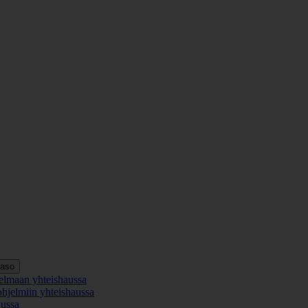
taso
elmaan yhteishaussa
ohjelmiin yhteishaussa
aussa