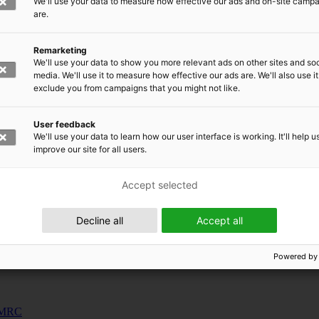
We'll use your data to measure how effective our ads and on-site camp
uunnosjärjestelmät
are.
s
Remarketing
siness and Manufacturing Industry
We'll use your data to show you more relevant ads on other sites and soc
media. We'll use it to measure how effective our ads are. We'll also use it
exclude you from campaigns that you might not like.
 for Industry Renewal
 Machinery
User feedback
ulation
We'll use your data to learn how our user interface is working. It'll help u
nic materials
improve our site for all users.
Accept selected
Decline all
Accept all
Powered by
 EMRC