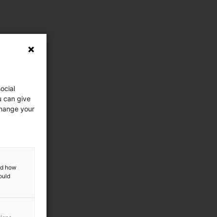
ocial
u can give
change your
and how
ould