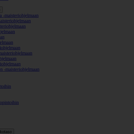
o
a -maisteriohjelmaan
aisteriohjelmaan
teriohjelmaan
hjelmaan
aan
jelmaan
iohjelmaan
maisteriohjelmaan
hjelmaan
iohjelmaan
en -maisteriohjelmaan
toihin
opintoihin
kkotaso