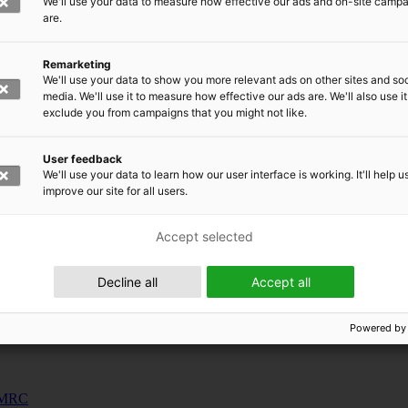
We'll use your data to measure how effective our ads and on-site camp
uunnosjärjestelmät
are.
s
Remarketing
siness and Manufacturing Industry
We'll use your data to show you more relevant ads on other sites and soc
media. We'll use it to measure how effective our ads are. We'll also use it
exclude you from campaigns that you might not like.
 for Industry Renewal
 Machinery
User feedback
ulation
We'll use your data to learn how our user interface is working. It'll help u
nic materials
improve our site for all users.
Accept selected
Decline all
Accept all
Powered by
 EMRC