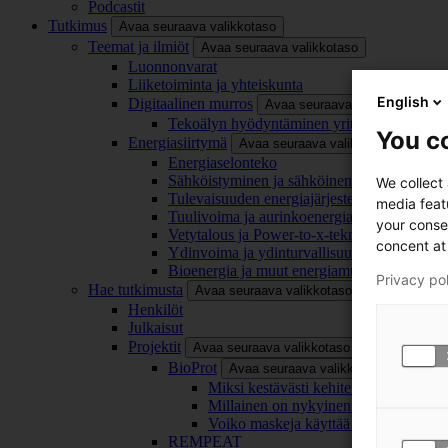
Podcastit
Tutkimus
Avaa seuraava valikkotaso
Teemat ja ilmiöt
Avaa seuraava valikkotaso
Luonnonvarat
Liiketoiminta ja yhteiskunta
English
Digitaalinen murros
Avaa seuraava valikkotaso
Tekoälyn hyödyntäminen yrityksissä
You co
Energiasiirtymä
Avaa seuraava valikkotaso
Energiaselonteko
Sähköistyminen ja sähköinen liikenne
We collect
Tulevaisuuden energiajärjestelmä
media feat
Tuulivoima ja aurinkoenergia
your conse
Vetytalous ja Power-to-x-teknologia
concent at 
Ydinvoima ja ydinturvallisuus
Bioenergia ja muut energiamuodot
Privacy po
Hae tutkimusta
Avaa seuraava valikkotaso
Henkilöt
Julkaisut
Projektit
Avaa seuraava valikkotaso
BioProt
Avaa seuraava valikkotaso
Miksi kestävästi kehitetty maski on tä
Millainen on nykyinen ja tulevaisuu
Voiko maskeja käyttää uudelleen ja ki
REMPEAT