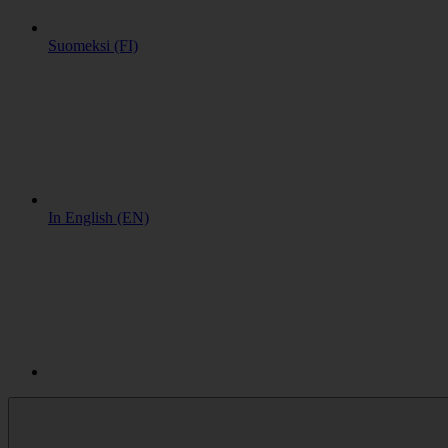
Suomeksi (FI)
In English (EN)