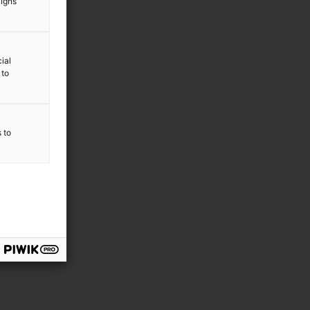
aigns
ial
 to
s to