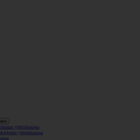
taso
elmaan yhteishaussa
ohjelmiin yhteishaussa
aussa