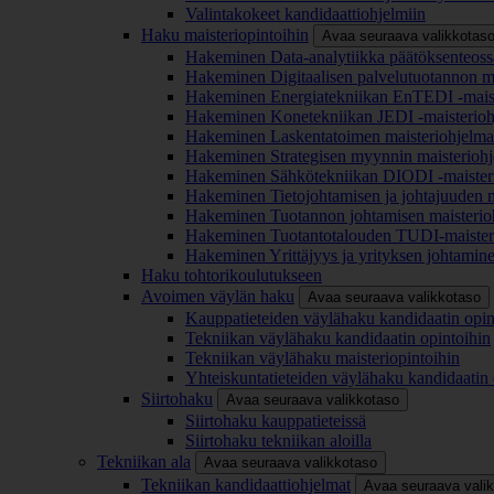
Valintakokeet kandidaattiohjelmiin
Haku maisteriopintoihin
Avaa seuraava valikkotas
Hakeminen Data-analytiikka päätöksenteoss
Hakeminen Digitaalisen palvelutuotannon m
Hakeminen Energiatekniikan EnTEDI -mais
Hakeminen Konetekniikan JEDI -maisterio
Hakeminen Laskentatoimen maisteriohjelm
Hakeminen Strategisen myynnin maisterioh
Hakeminen Sähkötekniikan DIODI -maister
Hakeminen Tietojohtamisen ja johtajuuden 
Hakeminen Tuotannon johtamisen maisterio
Hakeminen Tuotantotalouden TUDI-maister
Hakeminen Yrittäjyys ja yrityksen johtamin
Haku tohtorikoulutukseen
Avoimen väylän haku
Avaa seuraava valikkotaso
Kauppatieteiden väylähaku kandidaatin opin
Tekniikan väylähaku kandidaatin opintoihin
Tekniikan väylähaku maisteriopintoihin
Yhteiskuntatieteiden väylähaku kandidaatin 
Siirtohaku
Avaa seuraava valikkotaso
Siirtohaku kauppatieteissä
Siirtohaku tekniikan aloilla
Tekniikan ala
Avaa seuraava valikkotaso
Tekniikan kandidaattiohjelmat
Avaa seuraava vali