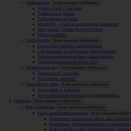
Vaikuttavuus
Avaa seuraava valikkotaso
System Earth Collegium
Tutkimuksen huiput
Tutkimuksen arviointi
Metsä360 – Uutta arvoa metsästä -tunnustus
The Global Climate Research Prize
Viipuri-palkinto
Tohtorikoulu
Avaa seuraava valikkotaso
Energiajärjestelmien tohtoriohjelma
Liiketalouden ja johtamisen tohtoriohjelma
Teknis-luonnontieteellinen tohtoriohjelma
Tohtorikoulutuspilotti 2024-2027
Akateeminen ura
Avaa seuraava valikkotaso
Tenure track -urapolku
Non tenure -uramalli
Vastuullinen tiede
Avaa seuraava valikkotaso
Avoin tiede ja tutkimus
Hyvä tieteellinen käytäntö ja tutkimusetiikka
Opiskelu
Avaa seuraava valikkotaso
Hae yliopistoon
Avaa seuraava valikkotaso
Haku kandidaattiopintoihin
Avaa seuraava valikko
Hakeminen kauppatieteellisen alan kandiohj
Hakeminen yhteiskuntatieteiden kandidaatti
Haku tekniikan alan kandiohjelmiin yhteish