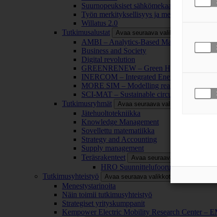
Suurnopeuksiset sähkömekaaniset energianm
Työn merkityksellisyys ja merkityksettömyy
Willatus 2.0
Tutkimusalustat
Avaa seuraava valikkotaso
AMBI – Analytics-Based Management for Bu
Business and Society
Digital revolution
GREENRENEW – Green Hydrogen and CO2
INERCOM – Integrated Energy Conversion
MORE SIM – Modelling reality through sim
SCI-MAT – Sustainable circularity of inorga
Tutkimusryhmät
Avaa seuraava valikkotaso
Jätehuoltotekniikka
Knowledge Management
Sovellettu matematiikka
Strategy and Accounting
Supply management
Teräsrakenteet
Avaa seuraava valikkotaso
HRO Suunnittelufoorumi
Tutkimusyhteistyö
Avaa seuraava valikkotaso
Menestystarinoita
Näin toimii tutkimusyhteistyö
Strategiset yrityskumppanit
Kempower Electric Mobility Research Center –